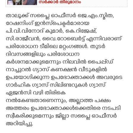
സർക്കാർ തീരുമാനം
താലൂക്ക് സപ്ലൈ ഓഫീസർ ജെ.എം.സ്മിത,
റേഷനിംഗ് ഇൻസ്‌പെക്ടർമാരായ
പി.വി.വിനോദ് കുമാർ, കെ.റിജേഷ്,
സി.രാജീവൻ, വൈ.റോബെർട്ട് എന്നിവരാണ്
പരിശോധന ടീമിലെ മറ്റംഗങ്ങൾ. തുടർ
ദിവസങ്ങളിലും പരിശോധന
കർശനമാക്കുമെന്നും നിലവിൽ പൈപ്പ്ഡ്
നാച്ചുറൽ ഗ്യാസ് കണക്ഷൻ വീടുകളിൽ
ഉപയോഗിക്കുന്ന ഉപഭോക്താക്കൾ അവരുടെ
ഗാർഹിക ഗ്യാസ് സിലിണ്ടറുകൾ ഗ്യാസ്
ഏജൻസി വഴി തിരികെ
നൽകേണ്ടതാണെന്നും, അല്ലാത്ത പക്ഷം
അത്തരം ഉപഭോക്താക്കൾക്കെതിരെ നടപടി
സ്വീകരിക്കുമെന്നും ജില്ലാ സപ്ലൈ ഓഫീസർ
അറിയിച്ചു.