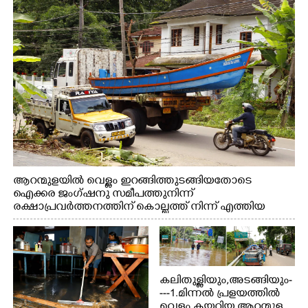
നീക്കം ചെയ്യുന്നു.
ആറന്മുളയിൽ വെള്ളം ഇറങ്ങിത്തുടങ്ങിയതോടെ
ഐക്കര ജംഗ്ഷനു സമീപത്തുനിന്ന്
രക്ഷാപ്രവർത്തനത്തിന് കൊല്ലത്ത് നിന്ന് എത്തിയ
ബോട്ടുകൾ തിരികെക്കൊണ്ടുപോകുന്നു.
കലിതുള്ളിയും,അടങ്ങിയും-
---1.മിന്നൽ പ്രളയത്തിൽ
വെള്ളം കയറിയ ആറന്മുള