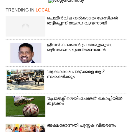
TRENDING IN
LOCAL
ചെമ്മീൻവില നൽകാതെ കോടികൾ
തട്ടിച്ചെന്ന് ആന്ധ്ര വ്യവസായി
Copy Link
ജീവൻ കാക്കാൻ പ്രഥമശുശ്രൂഷ,
ഒഴിവാക്കാം മുങ്ങിമരണങ്ങൾ
'തൃക്കാക്കര പശു'ക്കളെ ആര്
സംരക്ഷിക്കും
'പ്രോജക്ട് ഗെയിംചേഞ്ചർ' കൊച്ചിയിൽ
തുടക്കം
അക്ഷരോന്നതി പുസ്തക വിതരണം