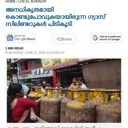
HOME /
LOCAL /
KANNUR
CINEMA
അനധികൃതമായി
കൊണ്ടുപോവുകയായിരുന്ന ഗ്യാസ്
OPINION
സിലിണ്ടറുകൾ പിടികൂടി
PHOTOS
Share
1 MIN READ
PUBLISHED: JUNE 11, 2026 12:19 AM IST
LIFESTYLE
SPIRITUAL
INFO+
ART
ASTRO