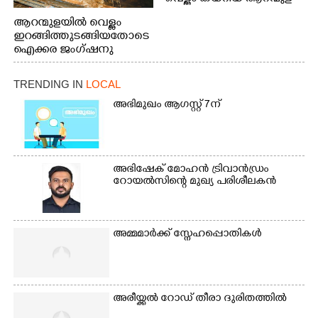
പെട്രോൾ പമ്പിന്
ആറന്മുളയിൽ വെള്ളം
സമീപത്തെ റോ‌ഡ് രണ്ടാം
ഇറങ്ങിത്തുടങ്ങിയതോടെ
തീയതിയിലെ
ഐക്കര ജംഗ്ഷനു
കാഴ്ച.2.വെള്ളം
സമീപം ആറന്മുള
ഇറങ്ങിപ്പോൾ
കിടങ്ങന്നൂർ റോഡിന്
ഇന്നലെത്തെ
TRENDING IN
LOCAL
സമീപം പ്രവർത്തിക്കു
കാഴ്ച.രക്ഷാപ്രവർത്തന
ആറന്മുള തട്ടുകട കഴുകി
അഭിമുഖം ആഗസ്റ്റ് 7ന്
ത്തിന് ഓച്ചിറ അഴിക്കലിൽ
വൃത്തിയാക്കുന്നു.
നിന്ന്എത്തിച്ച ബോട്ടും.
അഭിഷേക് മോഹൻ ട്രിവാൻഡ്രം
റോയൽസിന്റെ മുഖ്യ പരിശീലകൻ
അമ്മമാർക്ക് സ്നേഹപ്പൊതികൾ
അരീയ്ക്കൽ റോഡ് തീരാ ദുരിതത്തിൽ