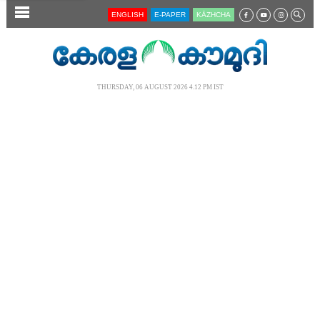
SECTIONS
ENGLISH
E-PAPER
KĀZHCHA
HOME
LATEST
THURSDAY, 06 AUGUST 2026 4.12 PM IST
AUDIO
NOTIFIED NEWS
POLL
KERALA
LOCAL
NEWS 360
CASE DIARY