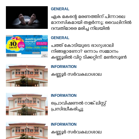
GENERAL
ഏക മകന്റെ മരണത്തിന് പിന്നാലെ
മാനസികമായി തളർന്നു; വൈപ്പിനിൽ
ദമ്പതിമാരെ മരിച്ച നിലയിൽ
കണ്ടെത്തി
GENERAL
പത്ത് കോടിയുടെ ഭാഗ്യശാലി
നിങ്ങളാണോ? ഒന്നാം സമ്മാനം
കണ്ണൂരിൽ വിറ്റ ടിക്കറ്റിന്: മൺസൂൺ
ബമ്പർ ഫലം പുറത്ത്
INFORMATION
കണ്ണൂർ സർവകലാശാല
INFORMATION
പ്രൊവിഷണൽ റാങ്ക് ലിസ്റ്റ്
പ്രസിദ്ധീകരിച്ചു
INFORMATION
കണ്ണൂർ സർവകലാശാല