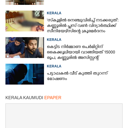
KERALA
'സ്കൂളിൽ നെഞ്ചുവിരിച്ച് നടക്കരുത്':
കണ്ണൂരിൽ പ്ലസ് വൺ വിദ്യാർത്ഥിക്ക്
സീനിയേഴ്സിന്റെ ക്രൂരമർദനം
KERALA
കെട്ടിട നിർമ്മാണ പെർമിറ്റിന്
കൈക്കൂലിയായി വാങ്ങിയത് 15000
രൂപ,​ കണ്ണൂരിൽ അസിസ്റ്റന്റ്
എൻജിനീയർ പിടിയിൽ
KERALA
പട്ടാപ്പകൽ വീട് കുത്തി തുറന്ന്
മോഷണം
KERALA KAUMUDI
EPAPER