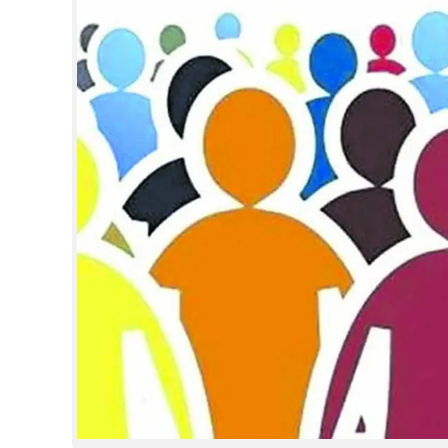
CINEMA
OPINION
PHOTOS
LIFESTYLE
SPIRITUAL
INFO+
ART
ASTRO