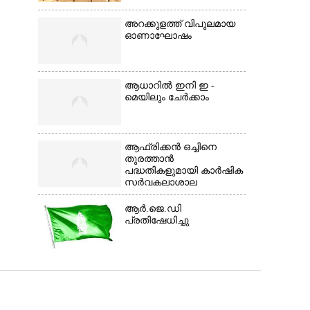
അറക്കുളത്ത് വിപുലമായ
ഓണാഘോഷം
ആധാറിൽ ഇനി ഇ -
മെയിലും ചേർക്കാം
ആഫ്രിക്കൻ ഒച്ചിനെ
തുരത്താൻ
പദ്ധതികളുമായി കാർഷിക
സർവകലാശാല
ആർ.ജെ.ഡി
പ്രതിഷേധിച്ചു