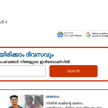
കർ 4
യിരിക്കാം ദിവസവും
 സംഭവങ്ങൾ നിങ്ങളുടെ ഇൻബോക്സിൽ
Share this link
GENERAL
Copy Link
നിതിൻ രാജിന്റെ മരണം:
ുടെ സെൻസസ്
തെളിവെടുപ്പിനിടെ നാടകീയ സംഭവം,