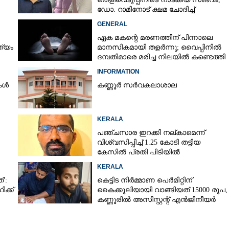
ഡോ. റാമിനോട് ക്ഷമ ചോദിച്ച്
ങ്ക: പാഠം എന്ന് തീരും
വിദ്യാർത്ഥികൾ
GENERAL
ഏക മകന്റെ മരണത്തിന് പിന്നാലെ
ത്യം
മാനസികമായി തളർന്നു; വൈപ്പിനിൽ
ദമ്പതിമാരെ മരിച്ച നിലയിൽ കണ്ടെത്തി
INFORMATION
കൾ
കണ്ണൂർ സർവകലാശാല
KERALA
പഞ്ചസാര ഇറക്കി നല്കാമെന്ന്
വിശ്വസിപ്പിച്ച് 1.25 കോടി തട്ടിയ
കേസിൽ പ്രതി പിടിയിൽ
KERALA
്':
കെട്ടിട നിർമ്മാണ പെർമിറ്റിന്
ക്ക്
കൈക്കൂലിയായി വാങ്ങിയത് 15000 രൂപ,​
കണ്ണൂരിൽ അസിസ്റ്റന്റ് എൻജിനീയർ
പിടിയിൽ