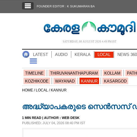
SECTIONS
FOUNDER EDITOR : K SUKUMARAN BA
HOME
LATEST
AUDIO
SATURDAY, 08 AUGUST 2026 4.49 PM IST
NOTIFIED NEWS
LATEST
AUDIO
KERALA
LOCAL
NEWS 360
POLL
KERALA
TIMELINE
THIRUVANANTHAPURAM
KOLLAM
PATH
KOZHIKODE
WAYANAD
KANNUR
KASARGOD
LOCAL
HOME /
LOCAL /
KANNUR
അദ്ധ്യാപകരുടെ സെൻസസ് ഡ്യൂ
NEWS 360
1 MIN READ
| AUTHOR :
WEB DESK
PUBLISHED: JULY 04, 2026 08:40 PM IST
CASE DIARY