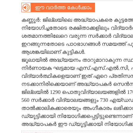
ഈ വാർത്ത കേൾക്കാം
CARTOONS
കണ്ണൂർ: ജില്ലയിലെ അദ്ധ്യാപകരെ കൂട്ടത
LITERATURE
നിയോഗിച്ചതോടെ രക്ഷിതാക്കളിലും വിദ്യാർത
ശതമാനത്തിലേറെ വരുന്ന സർക്കാർ വിദ്യാ
ഇറങ്ങുന്നതോടെ പാഠഭാഗങ്ങൾ സമയത്ത് പ
ZOOM
ആശങ്കയിലാണ് കുട്ടികൾ.
ജൂലായിൽ അദ്ധ്യയനം താറുമാറാകുന്ന സ്ഥി
CONTACT US
നിർണായക ഘട്ടമായ എസ്.എസ്.എൽ.സി, 
വിദ്യാർത്ഥികളെയാണ് ഇത് ഏറെ പ്രതിസന്ധിയ
നടക്കാനിരിക്കെയാണ് അദ്ധ്യാപകർ സെൻസസ്
ജില്ലയിൽ 1290 പൊതുവിദ്യാലയങ്ങളിൽ 170
560 സർക്കാർ വിദ്യാലയങ്ങളും 730 എയ്ഡഡ
താൽക്കാലികക്കാരെയും അംഗീകാരം ലഭിക്കാ
ഡ്യൂട്ടിക്കായി നിയോഗിക്കപ്പെട്ടിട്ടുണ്ടെന
അദ്ധ്യാപകർ ഈ ഡ്യൂട്ടിക്കായി നിയോഗിക്കപ്പെട്