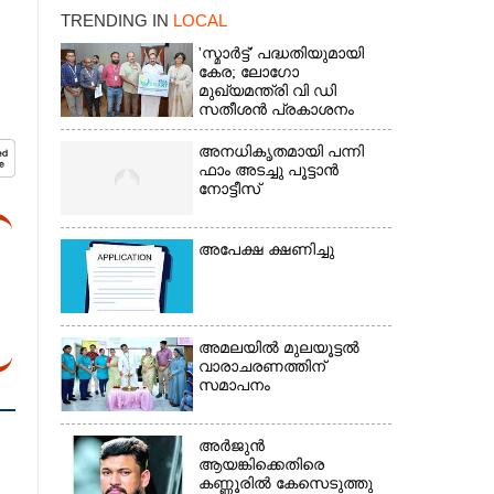
TRENDING IN
LOCAL
'സ്മാർട്ട്' പദ്ധതിയുമായി
കേര; ലോഗോ
മുഖ്യമന്ത്രി വി ഡി
സതീശൻ പ്രകാശനം
ചെയ്തു
അനധികൃതമായി പന്നി
ഫാം അടച്ചു പൂട്ടാൻ
നോട്ടീസ്
അപേക്ഷ ക്ഷണിച്ചു
×
അമലയിൽ മുലയൂട്ടൽ
വാരാചരണത്തിന്
സമാപനം
അർജുൻ
ആയങ്കിക്കെതിരെ
കണ്ണൂരിൽ കേസെടുത്തു