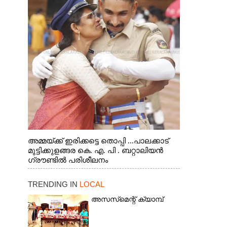
അമ്മയ്ക്ക് ഇരിക്കട്ടെ തൊപ്പി ...പാലക്കാട്
മുട്ടിക്കുളങ്ങര കെ. എ. പി . ബറ്റാലിയൻ
ഗ്രൗണ്ടിൽ പരിശീലനം
TRENDING IN
LOCAL
അസസ്‌മെന്റ് ക്യാമ്പ്