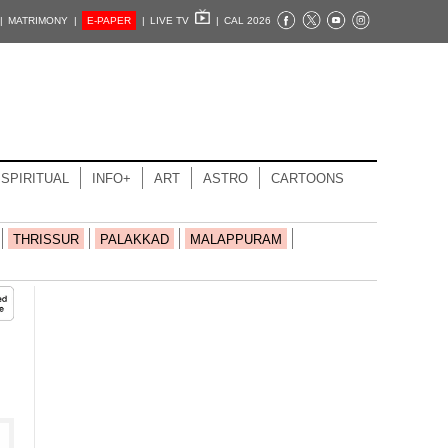
|
MATRIMONY |
E-PAPER
|
LIVE TV
|
CAL 2026
SPIRITUAL
INFO+
ART
ASTRO
CARTOONS
THRISSUR
PALAKKAD
MALAPPURAM