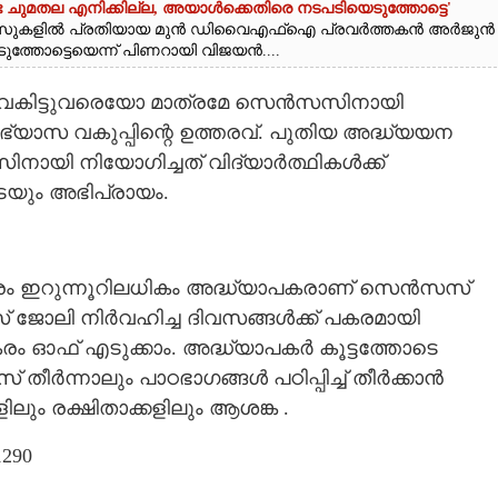
 ചുമതല എനിക്കില്ല, അയാൾക്കെതിരെ നടപടിയെടുത്തോട്ടെ'
ഷൻ കേസുകളിൽ പ്രതിയായ മുൻ ഡിവൈഎഫ്ഐ പ്രവർത്തകൻ അർജുൻ
ത്തോട്ടെയെന്ന് പിണറായി വിജയൻ....
വൈകിട്ടുവരെയോ മാത്രമേ സെൻസസിനായി
്യാസ വകുപ്പിന്റെ ഉത്തരവ്. പുതിയ അദ്ധ്യയന
നായി നിയോഗിച്ചത് വിദ്യാർത്ഥികൾക്ക്
െയും അഭിപ്രായം.
ാത്രം ഇറുന്നൂറിലധികം അദ്ധ്യാപകരാണ് സെൻസസ്
സസ് ജോലി നിർവഹിച്ച ദിവസങ്ങൾക്ക് പകരമായി
ം ഓഫ് എടുക്കാം. അദ്ധ്യാപകർ കൂട്ടത്തോടെ
ർന്നാലും പാഠഭാഗങ്ങൾ പഠിപ്പിച്ച് തീർക്കാൻ
ലും രക്ഷിതാക്കളിലും ആശങ്ക .
290