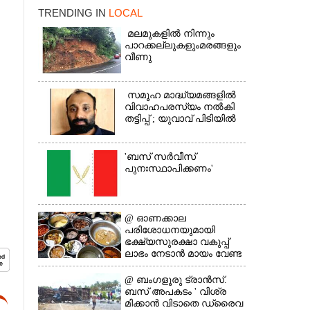
TRENDING IN
LOCAL
മലമുകളിൽ നിന്നും
പാറക്കല്ലുകളുംമരങ്ങളും
വീണു
സമൂഹ മാദ്ധ്യമങ്ങളിൽ
വിവാഹപരസ്യം നൽകി
×
തട്ടിപ്പ് ; യുവാവ് പിടിയിൽ
'ബസ് സർവീസ്
പുനഃസ്ഥാപിക്കണം'
@​​​​​​​ ഓണക്കാല
പരിശോധനയുമായി
ഭക്ഷ്യസുരക്ഷാ വകുപ്പ്
ലാഭം നേടാൻ മായം വേണ്ട
@ ബംഗളൂരു ട്രാൻസ്.
ബസ് അപകടം ' വി​ശ്ര​
മിക്കാൻ വിടാതെ ഡ്രൈ​വ​