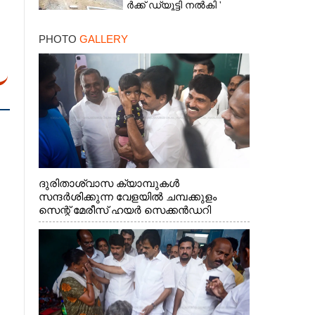
ർ​ക്ക് ഡ്യൂട്ടി നൽകി '
ആരോപണവുമായി
മരിച്ചവരുടെ ബന്ധുക്കൾ
PHOTO
GALLERY
ദുരിതാശ്വാസ ക്യാമ്പുകൾ
സന്ദർശിക്കുന്ന വേളയിൽ ചമ്പക്കുളം
സെന്റ് മേരീസ് ഹയർ സെക്കൻഡറി
സ്കൂളിലെ ക്യാമ്പിലെത്തിയ എ.ഐ.സി.സി
ജനറൽ സെക്രട്ടറി കെ.സി
വേണുഗോപാൽ എം.പി കുരുന്നിനെ
എടുത്ത് ലാളിച്ചപ്പോൾ. സഹകരണ-
എക്സൈസ് വകുപ്പ് മന്ത്രി എം. ലിജു,
കൃഷിവകുപ്പ് മന്ത്രി ടി. സിദ്ദിഖ്, റെജി
ചെറിയാൻ എം. എൽ. എ എന്നിവർ സമീപം