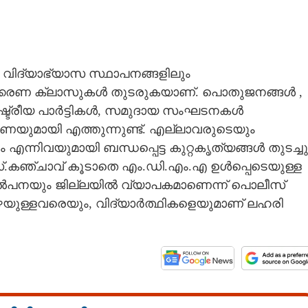
 വിദ്യാഭ്യാസ സ്ഥാപനങ്ങളിലും
്കരണ ക്ലാസുകൾ തുടരുകയാണ്. പൊതുജനങ്ങൾ ,
ഷ്ട്രീയ പാർട്ടികൾ, സമുദായ സംഘടനകൾ
ണയുമായി എത്തുന്നുണ്ട്. എല്ലാവരുടെയും
Share this link
്നിവയുമായി ബന്ധപ്പെട്ട കുറ്റകൃത്യങ്ങൾ തുടച്ചു
സ്.കഞ്ചാവ് കൂടാതെ എം.ഡി.എം.എ ഉൾപ്പെടെയുള്ള
ിൽപനയും ജില്ലയിൽ വ്യാപകമാണെന്ന് പൊലീസ്
താഴെയുള്ളവരെയും, വിദ്യാർത്ഥികളെയുമാണ് ലഹരി
Copy Link
േഗത്തിൽ ജാമ്യം
ാനിലെ വെല്ലുവിളി