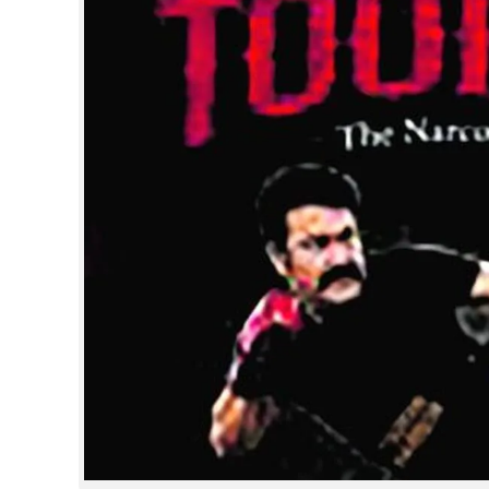
CINEMA
OPINION
PHOTOS
LIFESTYLE
SPIRITUAL
INFO+
ART
ASTRO