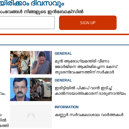
യിരിക്കാം ദിവസവും
 സംഭവങ്ങൾ നിങ്ങളുടെ ഇൻബോക്സിൽ
GENERAL
മുൻ ആരോഗ്യമന്ത്രി വീണാ
ജോർജിനെ ആക്രമിച്ചെന്ന കേസ്:
തുടരന്വേഷണത്തിന് സർക്കാർ
തീരുമാനം
GENERAL
ഇരിട്ടിയിൽ പിക്കപ് വാൻ ഇടിച്ച്
വം,
കാൽനടയാത്രക്കാരന് ദാരുണാന്ത്യം
INFORMATION
െ
കണ്ണൂർ സർവകലാശാല വാർത്തകൾ
നിൽ
ത്തി