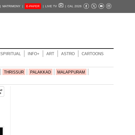
|
MATRIMONY |
E-PAPER
|
LIVE TV
|
CAL 2026
SPIRITUAL
INFO+
ART
ASTRO
CARTOONS
THRISSUR
PALAKKAD
MALAPPURAM