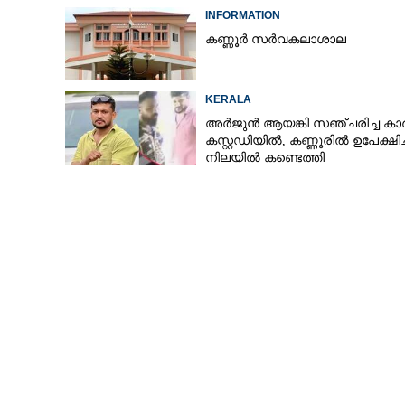
INFORMATION
കണ്ണൂർ സർവകലാശാല
KERALA
അർജുൻ ആയങ്കി സഞ്ചരിച്ച കാ
കസ്റ്റഡിയിൽ,​ കണ്ണൂരിൽ ഉപേക്ഷിച്
നിലയിൽ കണ്ടെത്തി