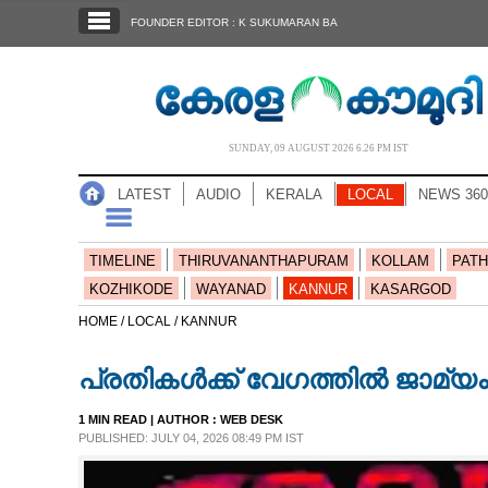
SECTIONS
FOUNDER EDITOR : K SUKUMARAN BA
HOME
LATEST
AUDIO
SUNDAY, 09 AUGUST 2026 6.26 PM IST
NOTIFIED NEWS
LATEST
AUDIO
KERALA
LOCAL
NEWS 360
POLL
KERALA
TIMELINE
THIRUVANANTHAPURAM
KOLLAM
PATH
KOZHIKODE
WAYANAD
KANNUR
KASARGOD
LOCAL
HOME /
LOCAL /
KANNUR
പ്രതികൾക്ക് വേഗത്തിൽ ജാമ്യ
NEWS 360
1 MIN READ
| AUTHOR :
WEB DESK
PUBLISHED: JULY 04, 2026 08:49 PM IST
CASE DIARY