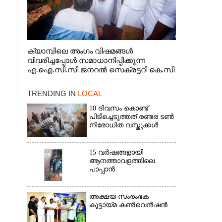
ക്യാമ്പിലെ അംഗം വിഷമങ്ങൾ
വിവരിച്ചപ്പോൾ സമാധാനിപ്പിക്കുന്ന
എ.ഐ.സി.സി ജനറൽ സെക്രട്ടറി കെ.സി
വേണുഗോപാൽ എം.പി. സഹകരണ-
എക്സൈസ് വകുപ്പ് മന്ത്രി എം. ലിജു,
TRENDING IN
LOCAL
എന്നിവർ
10 ദിവസം കൊണ്ട്
പിടിച്ചെടുത്തത് രണ്ടര ടൺ
നിരോധിത വസ്തുക്കൾ
15 വർഷങ്ങളായി
ആനത്താവളത്തിലെ
പാപ്പാൻ
അക്ഷയ സംരംഭക
കൂട്ടായ്മ കൺവെൻഷൻ