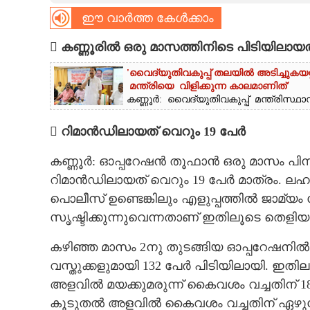
ഈ വാർത്ത കേൾക്കാം
CARTOONS
 കണ്ണൂരിൽ ഒരു മാസത്തിനിടെ പിടിയിലായത
LITERATURE
'വൈദ്യുതിവകുപ്പ് തലയിൽ അടിച്ചുകയ
മന്ത്രിയെ വിളിക്കുന്ന കാലമാണിത്'
കണ്ണൂർ: വൈദ്യുതിവകുപ്പ് മന്ത്രിസ്ഥാന
ZOOM
 റിമാൻഡിലായത് വെറും 19 പേർ
CONTACT US
കണ്ണൂർ: ഓപ്പറേഷൻ തൂഫാൻ ഒരു മാസം പിന്നി
റിമാൻഡിലായത് വെറും 19 പേർ മാത്രം. ല
പൊലീസ് ഉണ്ടെങ്കിലും എളുപ്പത്തിൽ ജാമ്യ
സൃഷ്ടിക്കുന്നുവെന്നതാണ് ഇതിലൂടെ തെളിയു
കഴിഞ്ഞ മാസം 2നു തുടങ്ങിയ ഓപ്പറേഷനിൽ
വസ്തുക്കളുമായി 132 പേർ പിടിയിലായി. ഇത
അളവിൽ മയക്കുമരുന്ന് കൈവശം വച്ചതിന് 18
കൂടുതൽ അളവിൽ കൈവശം വച്ചതിന് ഏഴുകേസ