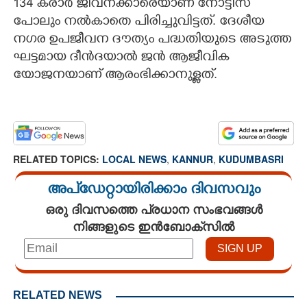
134 കരാർ ജീവനക്കാരെയാണ് നോട്ടീസ്
പോലും നൽകാതെ പിരിച്ചുവിട്ടത്. ദേശീയ
നഗര ഉപജീവന ദൗത്യം പദ്ധതിയുടെ അടുത്ത
ഘട്ടമായ ദീൻദയാൽ ജൻ ആജീവിക
യോജനയാണ് ആരംഭിക്കാനുള്ളത്.
RELATED TOPICS:
LOCAL NEWS
,
KANNUR
,
KUDUMBASRI
അപ്ഡേറ്റായിരിക്കാം ദിവസവും
ഒരു ദിവസത്തെ പ്രധാന സംഭവങ്ങൾ
നിങ്ങളുടെ ഇൻബോക്സിൽ
RELATED NEWS