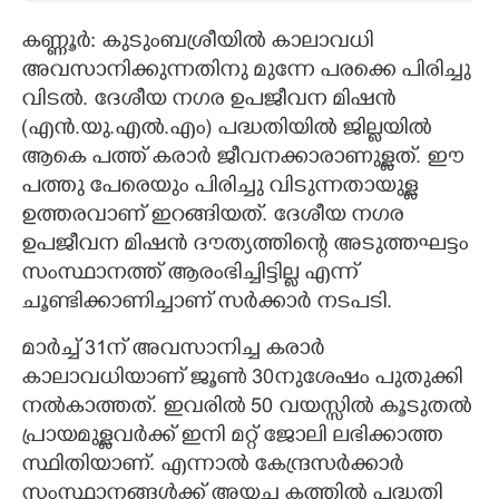
CARTOONS
കണ്ണൂർ: കുടുംബശ്രീയിൽ കാലാവധി
അവസാനിക്കുന്നതിനു മുന്നേ പരക്കെ പിരിച്ചു
വിടൽ. ദേശീയ നഗര ഉപജീവന മിഷൻ
LITERATURE
(എൻ.യു.എൽ.എം) പദ്ധതിയിൽ ജില്ലയിൽ
ആകെ പത്ത് കരാർ ജീവനക്കാരാണുള്ളത്. ഈ
ZOOM
പത്തു പേരെയും പിരിച്ചു വിടുന്നതായുള്ള
ഉത്തരവാണ് ഇറങ്ങിയത്. ദേശീയ നഗര
CONTACT US
ഉപജീവന മിഷൻ ദൗത്യത്തിന്റെ അടുത്തഘട്ടം
സംസ്ഥാനത്ത് ആരംഭിച്ചിട്ടില്ല എന്ന്
ചൂണ്ടിക്കാണിച്ചാണ് സർക്കാർ നടപടി.
മാർച്ച് 31ന് അവസാനിച്ച കരാർ
കാലാവധിയാണ് ജൂൺ 30നുശേഷം പുതുക്കി
നൽകാത്തത്. ഇവരിൽ 50 വയസ്സിൽ കൂടുതൽ
പ്രായമുള്ളവർക്ക് ഇനി മറ്റ് ജോലി ലഭിക്കാത്ത
സ്ഥിതിയാണ്. എന്നാൽ കേന്ദ്രസർക്കാർ
സംസ്ഥാനങ്ങൾക്ക് അയച്ച കത്തിൽ പദ്ധതി