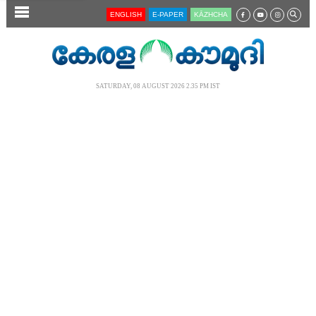
SECTIONS
ENGLISH
E-PAPER
KĀZHCHA
HOME
LATEST
SATURDAY, 08 AUGUST 2026 2.35 PM IST
AUDIO
NOTIFIED NEWS
POLL
KERALA
LOCAL
NEWS 360
CASE DIARY