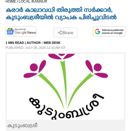
HOME /
LOCAL /
KANNUR
CINEMA
കരാർ കാലാവധി തിരുത്തി സർക്കാർ,
കുടുംബശ്രീയിൽ വ്യാപക പിരിച്ചുവിടൽ
OPINION
Share
PHOTOS
1 MIN READ
| AUTHOR :
WEB DESK
PUBLISHED: JULY 06, 2026 12:10 AM IST
LIFESTYLE
SPIRITUAL
INFO+
ART
ASTRO
കുടുംബശ്രീ