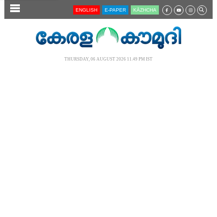
SECTIONS
ENGLISH
E-PAPER
KĀZHCHA
HOME
LATEST
THURSDAY, 06 AUGUST 2026 11.49 PM IST
AUDIO
NOTIFIED NEWS
POLL
KERALA
LOCAL
NEWS 360
CASE DIARY