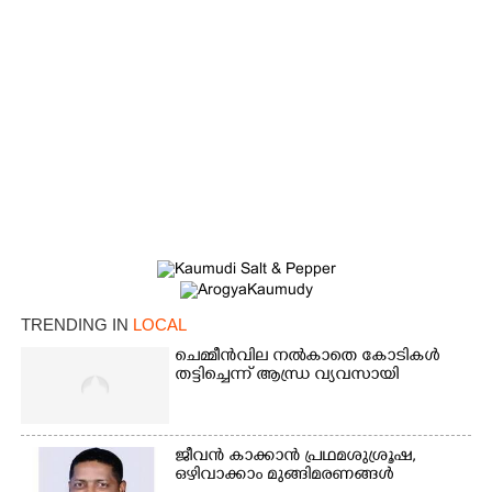
TRENDING IN
LOCAL
ചെമ്മീൻവില നൽകാതെ കോടികൾ
×
Share this link
തട്ടിച്ചെന്ന് ആന്ധ്ര വ്യവസായി
ജീവൻ കാക്കാൻ പ്രഥമശുശ്രൂഷ,
ഒഴിവാക്കാം മുങ്ങിമരണങ്ങൾ