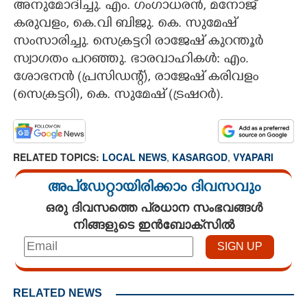
അനുമോദിച്ചു. എം. ഗംഗാധരൻ, മനോജ്
കരുവളം, കെ.വി ബിജു. കെ. സുമേഷ്
സംസാരിച്ചു. സെക്രട്ടറി രാജേഷ് കുറന്തൂർ
സ്വാഗതം പറഞ്ഞു. ഭാരവാഹികൾ: എം.
ശോഭനൻ (പ്രസിഡന്റ്), രാജേഷ് കരിവളം
(സെക്രട്ടറി), കെ. സുമേഷ് (ട്രഷറർ).
RELATED TOPICS:
LOCAL NEWS
,
KASARGOD
,
VYAPARI
അപ്ഡേറ്റായിരിക്കാം ദിവസവും
ഒരു ദിവസത്തെ പ്രധാന സംഭവങ്ങൾ
നിങ്ങളുടെ ഇൻബോക്സിൽ
RELATED NEWS