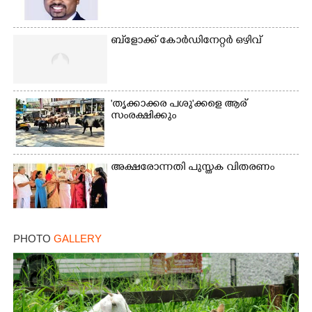
Copy Link
ബ്‌ളോക്ക് കോർഡിനേറ്റർ ഒഴിവ്
'തൃക്കാക്കര പശു'ക്കളെ ആര്
സംരക്ഷിക്കും
അക്ഷരോന്നതി പുസ്തക വിതരണം
PHOTO
GALLERY