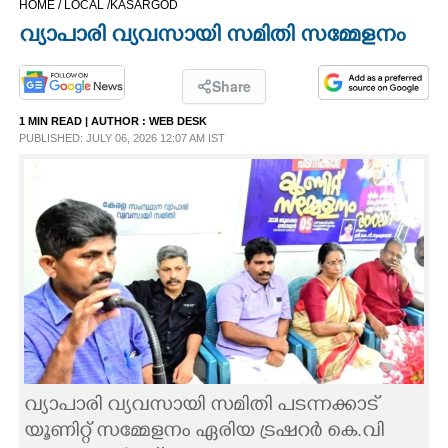
HOME /
LOCAL /
KASARGOD
CINEMA
വ്യാപാരി വ്യവസായി സമിതി സമ്മേളനം
OPINION
Share
1 MIN READ
| AUTHOR :
WEB DESK
PHOTOS
PUBLISHED: JULY 06, 2026 12:07 AM IST
LIFESTYLE
SPIRITUAL
INFO+
ART
വ്യാപാരി വ്യവസായി സമിതി പടന്നക്കാട്
ASTRO
യൂണിറ്റ് സമ്മേളനം ഏരിയ ട്രഷറർ കെ.വി