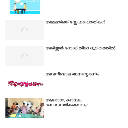
അമ്മമാർക്ക് സ്നേഹപ്പൊതികൾ
അരീയ്ക്കൽ റോഡ് തീരാ ദുരിതത്തിൽ
അവനീബാല അനുസ്മരണം
ആരോഗ്യ ക്യാമ്പും
ബോധവത്കരണവും