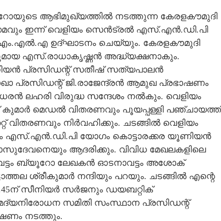
ൂറോയുടെ ആഭിമുഖ്യത്തിൽ നടത്തുന്ന കേരളകൗമുദി
ഗമവും ഇന്ന് വെളിയം സെൻട്രൽ എസ്.എൻ.ഡി.പി
ം.എൽ.എ ഉദ്ഘാടനം ചെയ്യും. കേരളകൗമുദി
ഫുമായ എസ്.രാധാകൃഷ്ണൻ അദ്ധ്യക്ഷനാകും.
ിയൻ പ്രസിഡന്റ്‌ സതീഷ് സത്യപാലൻ
ാ പ്രസിഡന്റ്‌ ജി.രാജേന്ദ്രൻ ആമുഖ പ്രഭാഷണം
യാധരൻ ലഹരി വിരുദ്ധ സന്ദേശം നൽകും. വെളിയം
പ് കുമാർ മെഡൽ വിതരണവും പൂയപ്പള്ളി പഞ്ചായത്ത്‌
കറ്റ് വിതരണവും നിർവഹിക്കും. ചടങ്ങിൽ വെളിയം
 എസ്.എൻ.ഡി.പി യോഗം കൊട്ടാരക്കര യൂണിയൻ
ദേവനെയും ആദരിക്കും. വിവിധ മേഖലകളിലെ
നാവട്ടം ബ്യൂറോ ലേഖകൻ ഓടനാവട്ടം അശോക്
ാത്തല ശ്രീകുമാർ നന്ദിയും പറയും. ചടങ്ങിൽ എന്റെ
9.45ന് സീനിയർ സർജനും ഡയബറ്റിക്
മദ്യനിരോധന സമിതി സംസ്ഥാന പ്രസിഡന്റ്‌
ാഷണം നടത്തും.