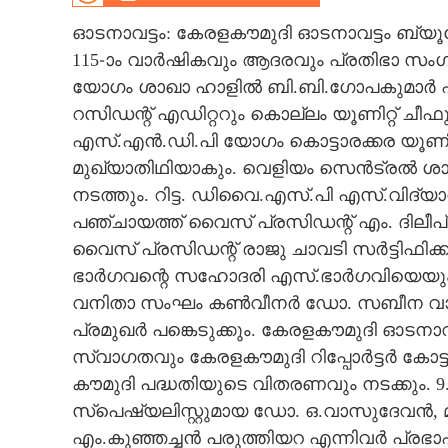
CINEMA
ഓടനാവട്ടം: കേരളകൗമുദി ഓടനാവട്ടം ബ്യ
115-ാം വാർഷികവും ആദരവും പ്രതിഭാ സം
OPINION
യോഗം ശാഖാ ഹാളിൽ ബി.ബി.ഗോപകുമാർ എ
റസിഡന്റ് എഡിറ്ററും കൊല്ലം യൂണിറ്റ് ചീ
PHOTOS
എസ്.എൻ.ഡി.പി യോഗം കൊട്ടാരക്കര യൂണ
മുഖ്യാതിഥിയാകും. വെളിയം സെൻട്രൽ ശാഖ
LIFESTYLE
നടത്തും. റിട്ട. ഡിവൈ.എസ്.പി എസ്.വിദ്
പഞ്ചായത്ത്‌ വൈസ് പ്രസിഡന്റ്‌ എം. ദിലീ
വൈസ് പ്രസിഡന്റ്‌ രാജു ചാവടി സർട്ടിഫിക്
SPIRITUAL
ഭാർഗവന്റെ സഹോദരി എസ്.ഭാർഗവിയെയും
വനിതാ സംഘം കൺവീനർ ഡോ. സബീന വാസു
INFO+
പ്രമുഖർ പങ്കെടുക്കും. കേരളകൗമുദി ഓട
സ്വാഗതവും കേരളകൗമുദി റിപ്പോർട്ടർ കോട്ട
ART
കൗമുദി പദ്ധതിയുടെ വിതരണവും നടക്കും. 
സ്പെഷ്യലിസ്റ്റുമായ ഡോ. ഒ.വാസുദേവൻ, 
ASTRO
എം.കുഞ്ഞച്ചൻ പരുത്തിയറ എന്നിവർ പ്രഭ