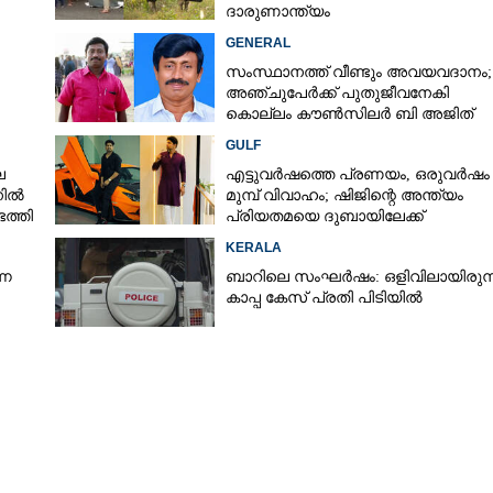
ദാരുണാന്ത്യം
GENERAL
സംസ്ഥാനത്ത് വീണ്ടും അവയവദാനം;
അഞ്ചുപേർക്ക് പുതുജീവനേകി
കൊല്ലം കൗൺസിലർ ബി അജിത്
കുമാർ
GULF
െ
എട്ടുവർഷത്തെ പ്രണയം,​ ഒരുവർഷം
നിൽ
മുമ്പ് വിവാഹം; ഷിജിന്റെ അന്ത്യം
ത്തി
പ്രിയതമയെ ദുബായിലേക്ക്
കൊണ്ടുവരാനുള്ള ഒരുക്കത്തിനിടെ
KERALA
്ന
ബാറിലെ സംഘർഷം: ഒളിവിലായിരുന്
കാപ്പ കേസ് പ്രതി പിടിയിൽ