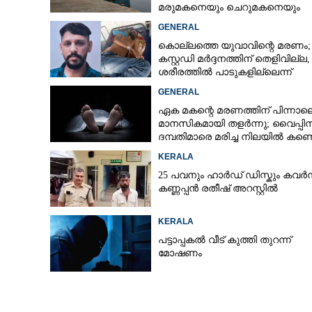
മരുമകനെയും ചെറുമകനെയും
കാണാനില്ല
GENERAL
കൊല്ലത്തെ യുവാവിന്റെ മരണം;
കസ്റ്റഡി മർദ്ദനത്തിന് തെളിവില്ല,
ശരീരത്തിൽ പാടുകളില്ലെന്ന്
പൊലീസ്
GENERAL
ഏക മകന്റെ മരണത്തിന് പിന്നാല
മാനസികമായി തളർന്നു; വൈപ്പി
ദമ്പതിമാരെ മരിച്ച നിലയിൽ കണ്ടെ
KERALA
25 പവനും ഹാർഡ് ഡിസ്കും കവർന
കണ്ണപ്പൻ രതീഷ് അറസ്റ്റിൽ
KERALA
പട്ടാപ്പകൽ വീട് കുത്തി തുറന്ന്
മോഷണം