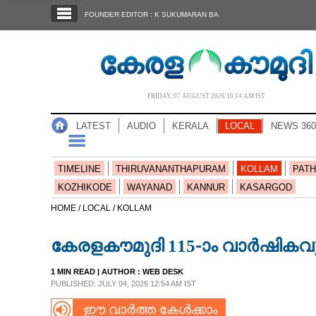
SECTIONS
FOUNDER EDITOR : K SUKUMARAN BA
HOME
LATEST
AUDIO
FRIDAY, 07 AUGUST 2026 10.14 AM IST
NOTIFIED NEWS
LATEST
AUDIO
KERALA
LOCAL
NEWS 360
POLL
KERALA
TIMELINE
THIRUVANANTHAPURAM
KOLLAM
PATH
KOZHIKODE
WAYANAD
KANNUR
KASARGOD
LOCAL
HOME /
LOCAL /
KOLLAM
കേരളകൗമുദി 115-ാം വാർഷികവ
NEWS 360
1 MIN READ
| AUTHOR :
WEB DESK
PUBLISHED: JULY 04, 2026 12:54 AM IST
CASE DIARY
ഈ വാർത്ത കേൾക്കാം