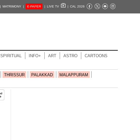
|
MATRIMONY |
E-PAPER
|
LIVE TV
|
CAL 2026
SPIRITUAL
INFO+
ART
ASTRO
CARTOONS
THRISSUR
PALAKKAD
MALAPPURAM