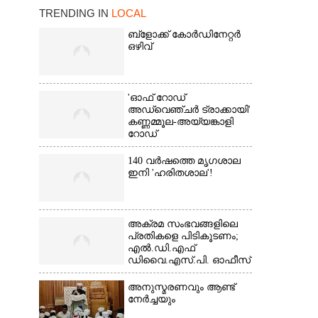
TRENDING IN
LOCAL
ബ്‌ളോക്ക് കോർഡിനേറ്റർ
ഒഴിവ്
'ഓഫ് റോഡ്
അഡ്വെഞ്ചർ ട്രാക്കായി'
കണ്ണമ്മൂല-അയ്യങ്കാളി
റോഡ്
140 വർഷത്തെ മൃഗശാല
ഇനി 'ഹരിതശാല'!
×
അക്രമ സംഭവങ്ങളിലെ
പ്രതികളെ പിടികൂടണം;
എൽ.ഡി.എഫ്
ഡിവൈ.എസ്.പി. ഓഫീസ്
മാർച്ച്
അനുസ്മരണവും ആണ്ട്
നേർച്ചയും