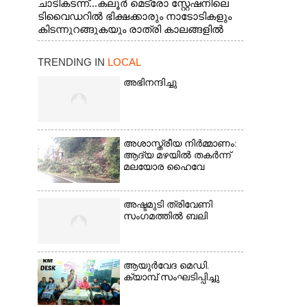
ചാടികടന്ന്...കലൂർ മെട്രോ സ്റ്റേഷനിലെ
ടിവൈഡറിൽ ഭിക്ഷക്കാരും നാടോടികളും
കിടന്നുറങ്ങുകയും രാത്രി കാലങ്ങളിൽ
മദ്യപിക്കുകയും പൊതുജനങ്ങൾക്കും
വാഹനത്തിൽ പോകുന്നവർക്കും ബുദ്ധിമുട്ട്
TRENDING IN
LOCAL
ഉണ്ടായ സാഹചര്യത്തിൽ അധികാരികൾ
കമ്പി കൊണ്ട് മറച്ച വേലി ചാടികടക്കുന്ന
അഭിനന്ദിച്ചു
നാടോടി സ്ത്രീ
അശാസ്ത്രീയ നിർമ്മാണം:
ആദ്യ മഴയിൽ തകർന്ന്
മലയോര ഹൈവേ
അഷ്ടമുടി ത്രിവേണി
സംഗമത്തിൽ ബലി
ആയുർവേദ മെഡി.
ക്യാമ്പ് സംഘടിപ്പിച്ചു