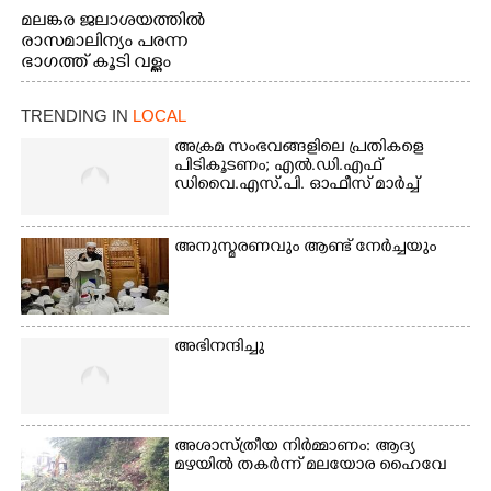
മലങ്കര ജലാശയത്തിൽ
രാസമാലിന്യം പരന്ന
ഭാഗത്ത് കൂടി വള്ളം
തുഴഞ്ഞു പോകുന്ന
പ്രദേശവാസികൾ
TRENDING IN
LOCAL
അക്രമ സംഭവങ്ങളിലെ പ്രതികളെ
പിടികൂടണം; എൽ.ഡി.എഫ്
ഡിവൈ.എസ്.പി. ഓഫീസ് മാർച്ച്
അനുസ്മരണവും ആണ്ട് നേർച്ചയും
അഭിനന്ദിച്ചു
അശാസ്ത്രീയ നിർമ്മാണം: ആദ്യ
മഴയിൽ തകർന്ന് മലയോര ഹൈവേ