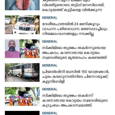
'കുഞ്ഞിന് മൂന്ന് ലക്ഷം രൂപ
വിലയിട്ടതോടെ തട്ടിപ്പ് മനസിലായി,
കോട്ടയത്ത് കുട്ടികളെ വിൽക്കുന്ന
സംഘം'; കൂടുതൽ
GENERAL
വെളിപ്പെടുത്തലുമായി ഗർഭിണി
ദേശീയപാതയിൽ 24 മണിക്കൂറും
വാഹന പരിശോധന; മരണപ്പാച്ചിലും
നിയമലംഘനങ്ങളും നടക്കില്ല
GENERAL
സിക്കിമിലെ തുരങ്കം തകർന്നുണ്ടായ
അപകടം; കാണാതായ കോട്ടയം
സ്വദേശിയുടെ മൃതദേഹം കണ്ടെത്തി
GENERAL
പ്രിയദർശിനി ബസിൽ 150 യാത്രക്കാർ,
ചുരം കയറുന്നതിനിടെ പിന്നോട്ടേക്ക്,
കൂട്ടനിലവിളി
GENERAL
സിക്കിമിലെ തുരങ്കം തകർന്ന്
കാണാതായ കോട്ടയം സ്വദേശിയുടെ
കുടുംബം അപകടസ്ഥലത്ത്;
രക്ഷാപ്രവർത്തനം ദുഷ്‌കരമെന്ന്
GENERAL