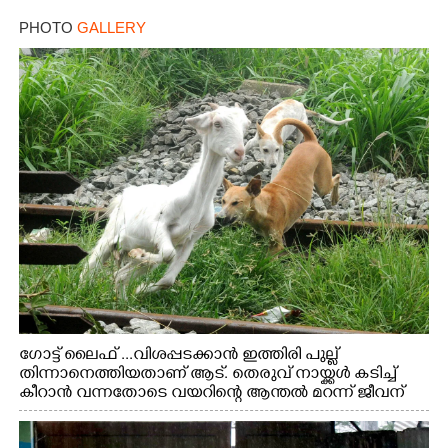
PHOTO
GALLERY
ഗോട്ട് ലൈഫ് ...വിശപ്പടക്കാൻ ഇത്തിരി പുല്ല്
തിന്നാനെത്തിയതാണ് ആട്. തെരുവ് നായ്ക്കൾ കടിച്ച്
കീറാൻ വന്നതോടെ വയറിന്റെ ആന്തൽ മറന്ന് ജീവന്
വേണ്ടിയായി ഓട്ടം. എറണാകുളം വാത്തുരുത്തിയിൽ
നിന്നുള്ള കാഴ്ച