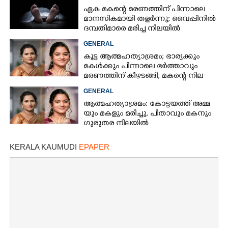
വിവരം
ഏക മകന്റെ മരണത്തിന് പിന്നാലെ
മാനസികമായി തളർന്നു; വൈപ്പിനിൽ
ദമ്പതിമാരെ മരിച്ച നിലയിൽ
കണ്ടെത്തി
GENERAL
കൂട്ട ആത്മഹത്യാശ്രമം; ഭാര്യക്കും
മകൾക്കും പിന്നാലെ ഭർത്താവും
മരണത്തിന് കീഴടങ്ങി, മകന്റെ നില
അതീവ ഗുരുതരം
GENERAL
ആ​ത്മ​ഹ​ത്യാ​ശ്ര​മം​:​ കോട്ടയത്ത് അ​മ്മ​
യും​ ​മ​ക​ളും​ ​മ​രി​ച്ചു, പിതാവും മകനും
ഗുരുതര നിലയിൽ
KERALA KAUMUDI
EPAPER