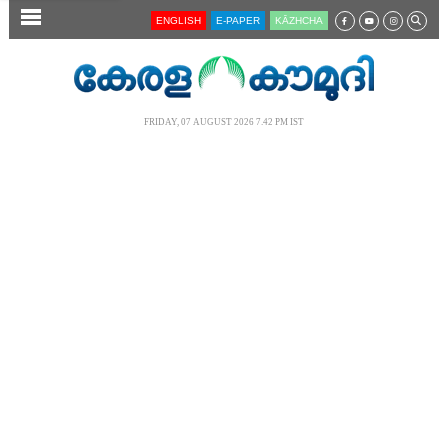
SECTIONS
ENGLISH
E-PAPER
KĀZHCHA
HOME
LATEST
FRIDAY, 07 AUGUST 2026 7.42 PM IST
AUDIO
NOTIFIED NEWS
POLL
KERALA
LOCAL
NEWS 360
CASE DIARY