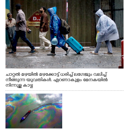
ചാറ്റൽ മഴയിൽ മഴക്കോട്ട് ധരിച്ച് ലഗേജും വലിച്ച്
നീങ്ങുന്ന യുവതികൾ. എറണാകുളം മേനകയിൽ
നിന്നുള്ള കാഴ്ച