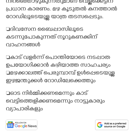
നിറഞ്ഞൊഴുകുന്നതുമാണ് വെള്ളക്കെട്ടിന്
പ്രധാന കാരണം. മഴ കൂടുതൽ കനത്താൽ
റോഡിലൂടെയുള്ള യാത്ര തടസപ്പെടും.
ദിവസേന ബൈപ്പാസിലൂടെ
കടന്നുപോകുന്നത് നൂറുകണക്കിന്
വാഹനങ്ങൾ
കാട് വളർന്ന് പൊന്തിയോടെ നടപ്പാത
ഉപയോഗിക്കാൻ കഴിയാത്ത സാഹചര്യം
മഴക്കാലത്ത് പെരുമ്പാമ്പ് ഉൾപ്പെടെയുള്ള
ഇഴജന്തുക്കൾ റോഡിലേക്കെത്തും
ഓട നിർമ്മിക്കണമെന്നും കാട്
വെട്ടിത്തെളിക്കണമെന്നും നാട്ടുകാരും
വ്യാപാരികളും