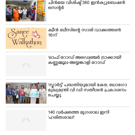
ചിൻമയ വിശിഷ്ട് 360 ഇൻക്യുബേഷൻ
സെന്റർ
ക്വീൻ ബീസിന്റെ സാരി വാക്കത്തൺ
16ന്
'ഓഫ് റോഡ് അഡ്വെഞ്ചർ ട്രാക്കായി'
കണ്ണമ്മൂല-അയ്യങ്കാളി റോഡ്
'സ്മാർട്ട്' പദ്ധതിയുമായി കേര; ലോഗോ
മുഖ്യമന്ത്രി വി ഡി സതീശൻ പ്രകാശനം
ചെയ്തു
140 വർഷത്തെ മൃഗശാല ഇനി
'ഹരിതശാല'!