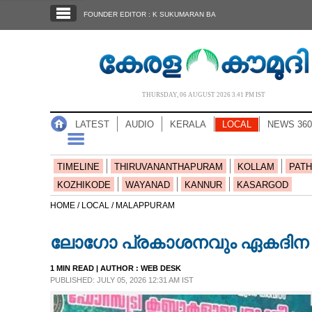
SECTIONS
FOUNDER EDITOR : K SUKUMARAN BA
HOME
LATEST
AUDIO
THURSDAY, 06 AUGUST 2026 3.41 PM IST
NOTIFIED NEWS
LATEST
AUDIO
KERALA
LOCAL
NEWS 360
POLL
KERALA
TIMELINE
THIRUVANANTHAPURAM
KOLLAM
PATH
KOZHIKODE
WAYANAD
KANNUR
KASARGOD
LOCAL
HOME /
LOCAL /
MALAPPURAM
ലോഗോ പ്രകാശനവും ഏകദിന
NEWS 360
1 MIN READ
| AUTHOR :
WEB DESK
PUBLISHED: JULY 05, 2026 12:31 AM IST
CASE DIARY