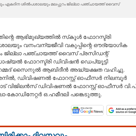
ം ഏകദിന ശിൽപശാലയും മലപ്പുറം ജില്ലാ പഞ്ചായത്ത് വൈസ്
ിന്റെ ആഭിമുഖ്യത്തിൽ സ്‌കൂൾ ഫോറസ്ട്രി
പശാലയും വനംവന്യജീവി വകുപ്പിന്റെ ഔദ്യോഗിക
 ജില്ലാ പഞ്ചായത്ത് വൈസ് പ്രസിഡന്റ്
സോഷ്യൽ ഫോറസ്ട്രി ഡിവിഷൻ ഡെപ്യൂട്ടി
ഹമ്മദ് സൈനുൽ ആബിദീൻ അദ്ധ്യക്ഷത വഹിച്ചു.
ിൽ, ഡിവിഷണൽ ഫോറസ്റ്റ് ഓഫീസർ നിലമ്പൂർ
ോട് വിജിലൻസ് ഡിവിഷണൽ ഫോറസ്റ്റ് ഓഫീസർ വി.പി
ാ-കോഡിനേറ്റർ ഒ.ഹമീദലി പങ്കെടുത്തു.
യിരിക്കാം ദിവസവും