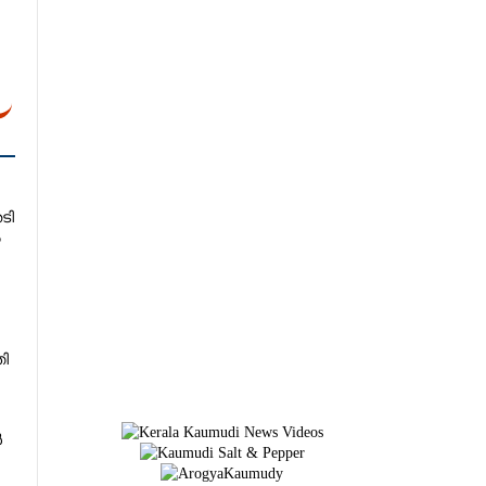
േടി
ൽ
തി
ൾ