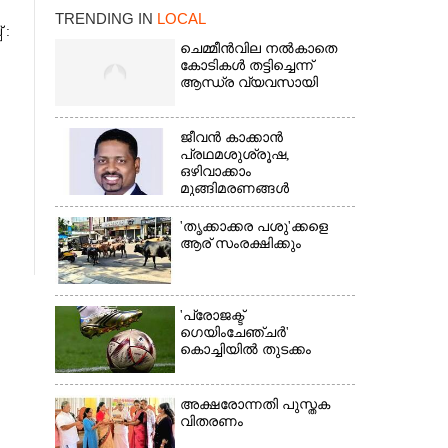
TRENDING IN
LOCAL
 :
ചെമ്മീൻവില നൽകാതെ
കോടികൾ തട്ടിച്ചെന്ന്
ആന്ധ്ര വ്യവസായി
ജീവൻ കാക്കാൻ
പ്രഥമശുശ്രൂഷ,
×
ഒഴിവാക്കാം
മുങ്ങിമരണങ്ങൾ
'തൃക്കാക്കര പശു'ക്കളെ
ആര് സംരക്ഷിക്കും
'പ്രോജക്ട്
ഗെയിംചേഞ്ചർ'
കൊച്ചിയിൽ തുടക്കം
അക്ഷരോന്നതി പുസ്തക
വിതരണം