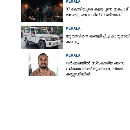
KERALA
97 കോടിയുടെ കള്ളപ്പണ ഇടപാട്
മുടക്കി; യുവാവിന് വധഭീഷണി
KERALA
യുവാവിനെ കബളിപ്പിച്ച് കാറുമായി
കടന്നു
KERALA
വർക്കലയിൽ സ്വകാര്യ ബസ്
ഡ്രൈവർക്ക് കുത്തേറ്റു; പ്രതി
കസ്റ്റഡിയിൽ
ലോഗോ പ്രകാ
ശിൽപശാലയും