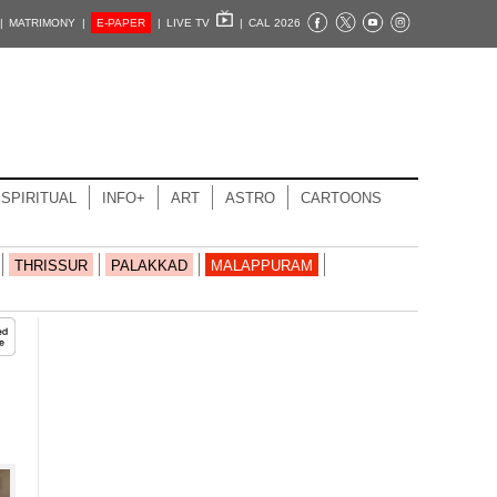
|
MATRIMONY |
E-PAPER
|
LIVE TV
|
CAL 2026
SPIRITUAL
INFO+
ART
ASTRO
CARTOONS
THRISSUR
PALAKKAD
MALAPPURAM