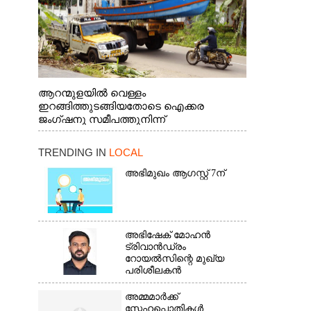
ആറന്മുളയിൽ വെള്ളം
ഇറങ്ങിത്തുടങ്ങിയതോടെ ഐക്കര
ജംഗ്ഷനു സമീപത്തുനിന്ന്
രക്ഷാപ്രവർത്തനത്തിന് കൊല്ലത്ത് നിന്ന്
എത്തിയ ബോട്ടുകൾ
TRENDING IN
LOCAL
തിരികെക്കൊണ്ടുപോകുന്നു.
അഭിമുഖം ആഗസ്റ്റ് 7ന്
അഭിഷേക് മോഹൻ
ട്രിവാൻഡ്രം
റോയൽസിന്റെ മുഖ്യ
പരിശീലകൻ
അമ്മമാർക്ക്
സ്നേഹപ്പൊതികൾ