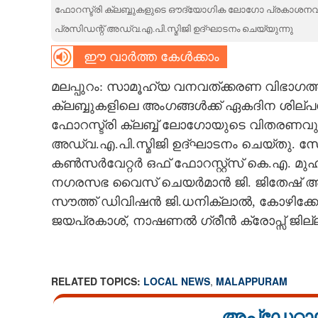
ഫോറസ്ട്രി ക്ലബ്ബുകളുടെ ഔദ്യോഗിക ലോഗോ പ്രകാശനവു
CARTOONS
പ്രസിഡന്റ് അഡ്വ.എ.പി.സ്മിജി ഉദ്ഘാടനം ചെയ്യുന്നു
ഈ വാർത്ത കേൾക്കാം
LITERATURE
മലപ്പുറം: സാമൂഹ്യ വനവത്ക്കരണ വിഭാഗത്ത
ക്ലബ്ബുകളിലെ അംഗങ്ങൾക്ക് ഏകദിന ശില്
ZOOM
ഫോറസ്ട്രി ക്ലബ്ബ് ലോഗോയുടെ വിതരണവും
അഡ്വ.എ.പി.സ്മിജി ഉദ്ഘാടനം ചെയ്തു. 
CONTACT US
കൺസർവേറ്റർ ഒഫ് ഫോറസ്റ്റ്സ് കെ.എ. മു
നഗരസഭ വൈസ് ചെയർമാൻ ജി. ജിതേഷ് അന
സൗത്ത് ഡിവിഷൻ ജി.ധനിക്‌ലാൽ, കോഴിക്ക
ജയപ്രകാശ്, നാഷണൽ ഗ്രീൻ ക്രോപ്സ് ജില്ല
RELATED TOPICS:
LOCAL NEWS
,
MALAPPURAM
അപ്ഡേറ്റാ