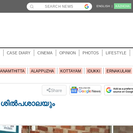
ENGLISH |
KĀZHCHA
CASE DIARY
CINEMA
OPINION
PHOTOS
LIFESTYLE
ANAMTHITTA
ALAPPUZHA
KOTTAYAM
IDUKKI
ERNAKULAM
Share
 ശിൽപശാലയും