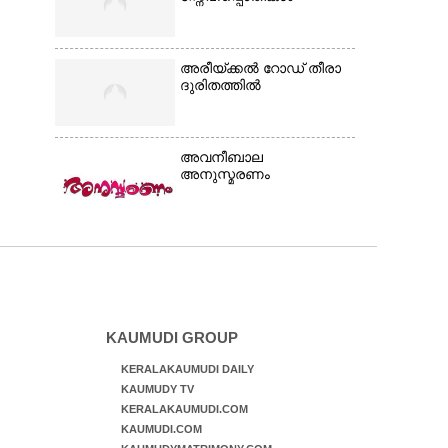
അരീയ്ക്കൽ റോഡ് തീരാ
ദുരിതത്തിൽ
അവനീബാല
അനുസ്മരണം
KAUMUDI GROUP
KERALAKAUMUDI DAILY
KAUMUDY TV
KERALAKAUMUDI.COM
KAUMUDI.COM