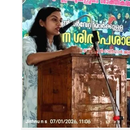
CINEMA
OPINION
PHOTOS
LIFESTYLE
SPIRITUAL
INFO+
ART
ASTRO