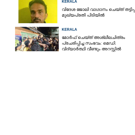
KERALA
വിദേശ ജോലി വാഗ്ദാനം ചെയ്ത് തട്ടിപ്പ്
മുഖ്യപ്രതി പിടിയിൽ
KERALA
മോർഫ് ചെയ്ത് അശ്ലീലചിത്രം
പ്രചരിപ്പിച്ച സംഭവം: മെഡി.
വിദ്യാർത്ഥി വീണ്ടും അറസ്റ്റിൽ
Share this link
Copy Link
ശനവും ഏകദിന