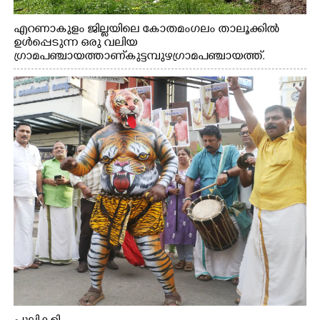
എറണാകുളം ജില്ലയിലെ കോതമംഗലം താലൂക്കിൽ
ഉൾപ്പെടുന്ന ഒരു വലിയ
ഗ്രാമപഞ്ചായത്താണ് കുട്ടമ്പുഴ ഗ്രാമ പഞ്ചായത്ത്.
ആദിവാസി ഊരുകളായ വെള്ളാരംകുത്ത്, കത്തിപ്പാറ,
ഉറിയംപെട്ടി, തേക്കല്ല്, വെട്ടിക്കല്ല്, മഞ്ചപ്പാറ എന്നീ ആറു
സ്ഥലങ്ങളിലേക്കുള്ള പ്രധാന സഞ്ചാര മാർഗമാണ് ഈ
കാണുന്ന കടത്ത് വള്ളം