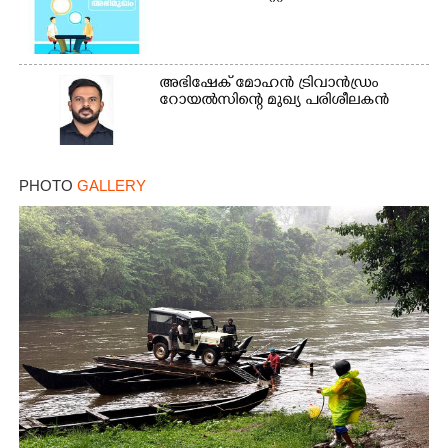
അഭിഷേക് മോഹൻ ട്രിവാൻഡ്രം
റോയൽസിന്റെ മുഖ്യ പരിശീലകൻ
PHOTO
GALLERY