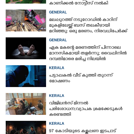
കാണിക്കൽ നോട്ടീസ് നൽകി
നഗരസഭ
GENERAL
മലപ്പുറത്ത് നടുറോഡിൽ കാറിന്
മുകളിലേയ്ക്ക് ബസ് തലകീഴായി
മറിഞ്ഞു: ഒരു മരണം, നിരവധിപേർക്ക്
പരിക്ക്, ബസ് രണ്ടായി പിളർന്നു
GENERAL
ഏക മകന്റെ മരണത്തിന് പിന്നാലെ
മാനസികമായി തളർന്നു; വൈപ്പിനിൽ
ദമ്പതിമാരെ മരിച്ച നിലയിൽ
കണ്ടെത്തി
KERALA
പട്ടാപ്പകൽ വീട് കുത്തി തുറന്ന്
മോഷണം
KERALA
വിജിലൻസ് മിന്നൽ
പരിശോധന; വ്യാപക ക്രമക്കേടുകൾ
കണ്ടെത്തി
KERALA
97 കോടിയുടെ കള്ളപ്പണ ഇടപാട്