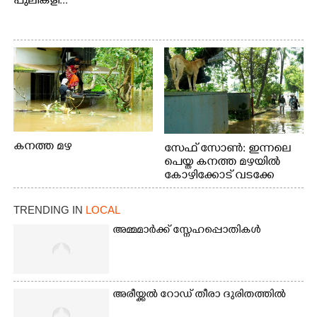
പുലികളി...
കനത്ത മഴ
സേഫ് സോൺ: ഇന്നലെ
പെയ്ത കനത്ത മഴയിൽ
കോഴിക്കോട് വടക്കേ
വയലിൽ വെള്ളം
കയറിയതിനെ തുടർന്ന്
TRENDING IN
LOCAL
വീട്ടുസാധനങ്ങളുമായി
വെള്ളത്തിലൂടെ
അമ്മമാർക്ക് സ്നേഹപ്പൊതികൾ
നടന്നുവരുന്നവരെ
മതിലിനു മുകളിൽ നോക്കി
നിൽക്കുന്ന
നായ. ഫോട്ടോ: കെ.വിശ്വജി
അരീയ്ക്കൽ റോഡ് തീരാ ദുരിതത്തിൽ
ത്ത്