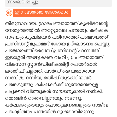
സംഘടിപ്പിച്ചു.
CARTOONS
ഈ വാർത്ത കേൾക്കാം
തിരുനാവായ: ഗ്രാമപഞ്ചായത്ത് കൃഷിഭവന്റെ
LITERATURE
നേതൃത്വത്തിൽ ഞാറ്റുവേല ചന്തയും കർഷക
സഭയും കൃഷിഭവൻ പരിസരത്ത് പഞ്ചായത്ത്
ZOOM
പ്രസിഡന്റ് മുഹമ്മദ് കോയ ഉദ്ഘാടനം ചെയ്തു.
പഞ്ചായത്ത് വൈസ് പ്രസിഡന്റ് ഹന്നത്ത്
CONTACT US
ഇടശ്ശേരി അദ്ധ്യക്ഷത വഹിച്ചു. പഞ്ചായത്ത്
വികസന സ്റ്റാൻഡിങ് കമ്മിറ്റി ചെയർമാൻ
ലത്തീഫ് പള്ളത്ത്, വാർഡ് മെമ്പർമാരായ
സബിത, റസിയ, രതീഷ് തുടങ്ങിയവർ
പങ്കെടുത്തു. കർഷകർക്ക് ഗുണമേന്മയുള്ള
പച്ചക്കറി വിത്തുകൾ സൗജന്യമായി നൽകി.
തെങ്ങിൻ തൈവില്പനയും നടന്നു.
കർഷകരുടെയും പൊതുജനങ്ങളുടെ സജീവ
പങ്കാളിത്തം ചന്തയിൽ ദൃശ്യമായിരുന്നു