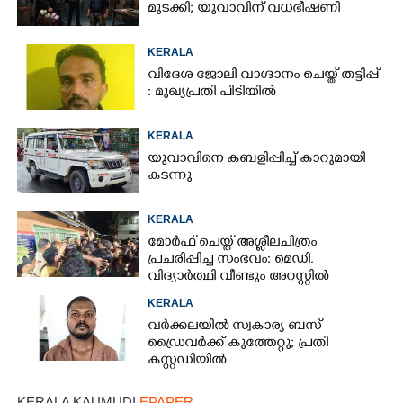
മുടക്കി; യുവാവിന് വധഭീഷണി
KERALA
വിദേശ ജോലി വാഗ്ദാനം ചെയ്ത് തട്ടിപ്പ്
: മുഖ്യപ്രതി പിടിയിൽ
KERALA
യുവാവിനെ കബളിപ്പിച്ച് കാറുമായി
കടന്നു
KERALA
മോർഫ് ചെയ്ത് അശ്ലീലചിത്രം
പ്രചരിപ്പിച്ച സംഭവം: മെഡി.
വിദ്യാർത്ഥി വീണ്ടും അറസ്റ്റിൽ
KERALA
വർക്കലയിൽ സ്വകാര്യ ബസ്
ഡ്രൈവർക്ക് കുത്തേറ്റു; പ്രതി
കസ്റ്റഡിയിൽ
KERALA KAUMUDI
EPAPER