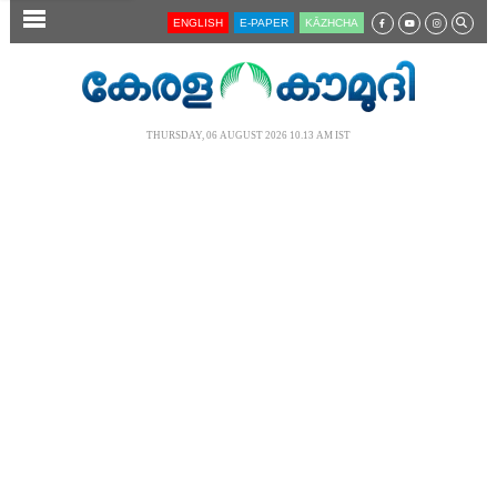
SECTIONS
ENGLISH
E-PAPER
KĀZHCHA
HOME
LATEST
THURSDAY, 06 AUGUST 2026 10.13 AM IST
AUDIO
NOTIFIED NEWS
POLL
KERALA
LOCAL
NEWS 360
CASE DIARY