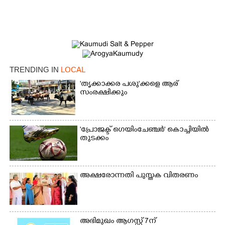
TRENDING IN
LOCAL
'തൃക്കാക്കര പശു'ക്കളെ ആര്
സംരക്ഷിക്കും
'പ്രോജക്ട് ഗെയിംചേഞ്ചർ' കൊച്ചിയിൽ
×
തുടക്കം
Share this link
അക്ഷരോന്നതി പുസ്തക വിതരണം
Copy Link
അഭിമുഖം ആഗസ്റ്റ് 7ന്