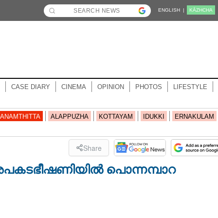
ENGLISH |
KĀZHCHA
CASE DIARY
CINEMA
OPINION
PHOTOS
LIFESTYLE
ANAMTHITTA
ALAPPUZHA
KOTTAYAM
IDUKKI
ERNAKULAM
Share
 അപകടഭീഷണിയിൽ പൊന്നമ്പാറ