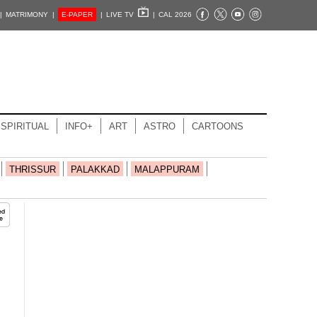
|
MATRIMONY |
E-PAPER
|
LIVE TV
|
CAL 2026
SPIRITUAL
INFO+
ART
ASTRO
CARTOONS
THRISSUR
PALAKKAD
MALAPPURAM