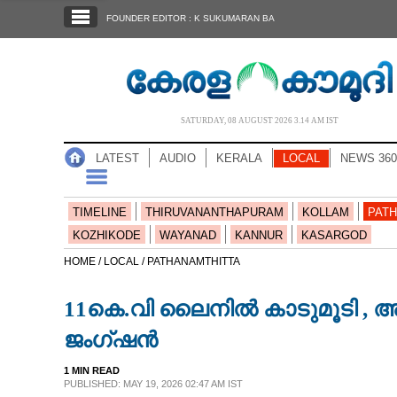
SECTIONS
FOUNDER EDITOR : K SUKUMARAN BA
HOME
LATEST
AUDIO
SATURDAY, 08 AUGUST 2026 3.14 AM IST
NOTIFIED NEWS
LATEST
AUDIO
KERALA
LOCAL
NEWS 360
POLL
KERALA
TIMELINE
THIRUVANANTHAPURAM
KOLLAM
PATH
KOZHIKODE
WAYANAD
KANNUR
KASARGOD
LOCAL
HOME /
LOCAL /
PATHANAMTHITTA
11കെ.വി ലൈനിൽ കാടുമൂടി ,
NEWS 360
ജംഗ്ഷൻ
CASE DIARY
1 MIN READ
PUBLISHED: MAY 19, 2026 02:47 AM IST