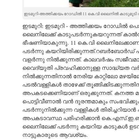
CARTOONS
ഇടമുറി-അത്തിക്കയം റോഡിൽ 11 കെ.വി ലൈനിൽ കാടുമൂട
ഇടമുറി: ഇടമുറി - അത്തിക്കയം റോഡിൽ 
LITERATURE
ലൈനിലേക്ക് കാടുപടർന്നുകയറുന്നത് കാൽന
ഭീഷണിയാകുന്നു. 11 കെ.വി ലൈനിലേക്കാണ്
ZOOM
പടർന്നു കയറിയിരിക്കുന്നത്.റബർബോർഡ് പ
വളർന്നു നിൽക്കുന്നത്. കാലവർഷം സജീവമായ
CONTACT US
വൈദ്യുതി പ്രവഹിക്കാനുള്ള സാദ്ധ്യത വർദ്ധ
നിൽക്കുന്നതിനാൽ നേരിയ കാറ്റിലോ മഴയിലോ 
പടൽവള്ളികൾ താഴേക്ക് തൂങ്ങിക്കിടക്കുന്ന
അപകടക്കെണിയാണ് ഒരുക്കുന്നത്. കനത്ത 
പൊട്ടിവീണാൽ വൻ ദുരന്തമാകും സംഭവിക്കു
പടർന്നുനിൽക്കുന്ന വള്ളികൾ തിരിച്ചറിയ
അപകടാവസ്ഥ പരിഹരിക്കാൻ കെ.എസ്.ഇ.ബ
ലൈനിലേക്ക് പടർന്നു കയറിയ കാടുകൾ ഉടൻ വെ
നാട്ടുകാരുടെ ആവശ്യം.