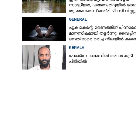
11കെ.വി ലൈനിൽ
സാദ്ധ്യത,​ പത്തനംതിട്ടയിൽ ജാ
അപകടഭീഷണിയി
തുടരണമെന്ന് മന്ത്രി പി സി വിഷ്ണ
ജംഗ്ഷൻ
GENERAL
ഏക മകന്റെ മരണത്തിന് പിന്നാല
മാനസികമായി തളർന്നു; വൈപ്പി
ദമ്പതിമാരെ മരിച്ച നിലയിൽ കണ്ടെ
KERALA
പോക്സോക്കേസിൽ ഒരാൾ കൂടി
പിടിയിൽ