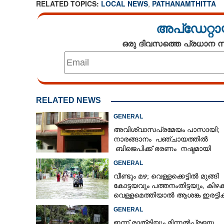
RELATED TOPICS:
LOCAL NEWS
,
PATHANAMTHITTA
അപ്ഡേറ്റാ
ഒരു ദിവസത്തെ പ്രധാന
RELATED NEWS
GENERAL
അവിശ്വാസപ്രമേയം പാസായി;
നാരങ്ങാനം പഞ്ചായത്തിൽ
ബിജെപിക്ക് ഭരണം നഷ്ടമായി
GENERAL
വീണ്ടും മഴ; വെള്ളക്കെട്ടിൽ മുങ്ങി
കോട്ടയവും പത്തനംതിട്ടയും, കിഴക
വെള്ളമെത്തിയാൽ ആശങ്ക ഇരട്ടിക്
GENERAL
ഇന്ന് രാത്രിയും മിന്നൽപ്രളയ