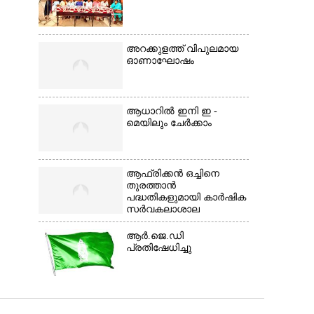
അറക്കുളത്ത് വിപുലമായ
ഓണാഘോഷം
ആധാറിൽ ഇനി ഇ -
മെയിലും ചേർക്കാം
ആഫ്രിക്കൻ ഒച്ചിനെ
തുരത്താൻ
പദ്ധതികളുമായി കാർഷിക
സർവകലാശാല
ആർ.ജെ.ഡി
പ്രതിഷേധിച്ചു