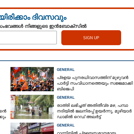
യിരിക്കാം ദിവസവും
 സംഭവങ്ങൾ നിങ്ങളുടെ ഇൻബോക്സിൽ
GENERAL
പ്രളയ പുനരധിവാസത്തിന് മുഴുവൻ
പാർട്ടി സംവിധാനത്തെയും സജ്ജമാക്കി
ബിജെപി
Share this link
GENERAL
രാത്രി ലഭിച്ചത് അതിതീവ്ര മഴ, പമ്പാ
്കൻ
നദിയിൽ ജലനിരപ്പ് ഉയർന്നു, മൂഴിയാർ
കും
ഡാമിൽ റെഡ് അലർട്ട്
GENERAL
Copy Link
റാന്നിയിൽ പ്രളയസമാനമായ