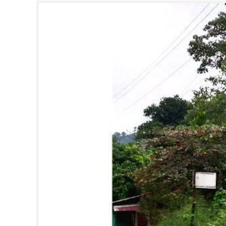
CINEMA
OPINION
PHOTOS
LIFESTYLE
SPIRITUAL
INFO+
ART
ASTRO