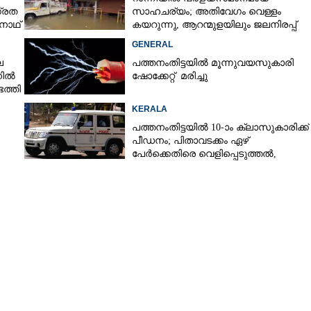
 കാടുമൂടി ,
ഗ്രത
സാഹചര്യം; അതിവേഗം വെള്ളം
ൽ പൊന്നമ്പാറ
ുനാഥ്
കയറുന്നു, ആറന്മുളയിലും ജലനിരപ്പ്
ഉയരുന്നു
GENERAL
െ
പത്തനംതിട്ടയിൽ മൂന്നുവയസുകാരി
നിൽ
ഷോക്കേറ്റ് മരിച്ചു
ത്തി
KERALA
പത്തനംതിട്ടയിൽ 10-ാം ക്ലാസുകാരിക്ക്
പീഡനം; പിതാവടക്കം ഏഴ്
പേർക്കെതിരെ വെളിപ്പെടുത്തൽ,
മൂന്നുപേർ അറസ്റ്റിൽ