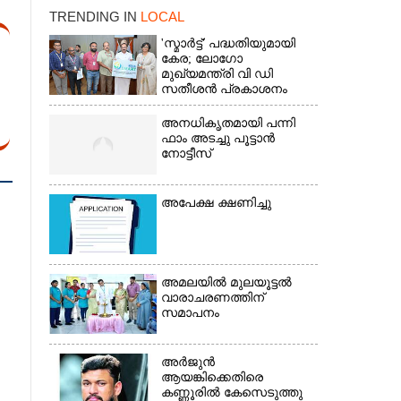
TRENDING IN
LOCAL
'സ്മാർട്ട്' പദ്ധതിയുമായി
കേര; ലോഗോ
മുഖ്യമന്ത്രി വി ഡി
സതീശൻ പ്രകാശനം
ചെയ്തു
അനധികൃതമായി പന്നി
ഫാം അടച്ചു പൂട്ടാൻ
നോട്ടീസ്
അപേക്ഷ ക്ഷണിച്ചു
×
അമലയിൽ മുലയൂട്ടൽ
വാരാചരണത്തിന്
സമാപനം
അർജുൻ
ആയങ്കിക്കെതിരെ
കണ്ണൂരിൽ കേസെടുത്തു