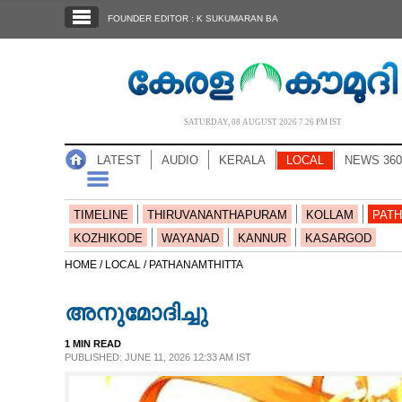
SECTIONS
FOUNDER EDITOR : K SUKUMARAN BA
HOME
LATEST
AUDIO
SATURDAY, 08 AUGUST 2026 7.26 PM IST
NOTIFIED NEWS
LATEST
AUDIO
KERALA
LOCAL
NEWS 360
POLL
KERALA
TIMELINE
THIRUVANANTHAPURAM
KOLLAM
PATH
KOZHIKODE
WAYANAD
KANNUR
KASARGOD
LOCAL
HOME /
LOCAL /
PATHANAMTHITTA
അനുമോദിച്ചു
NEWS 360
1 MIN READ
PUBLISHED: JUNE 11, 2026 12:33 AM IST
CASE DIARY