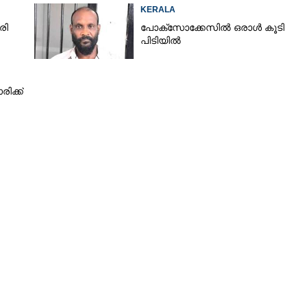
KERALA
രി
പോക്സോക്കേസിൽ ഒരാൾ കൂടി
പിടിയിൽ
ിക്ക്
Share this link
Copy Link