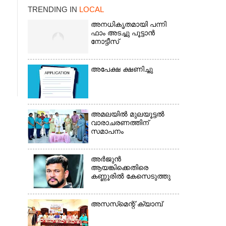
TRENDING IN
LOCAL
അനധികൃതമായി പന്നി
ഫാം അടച്ചു പൂട്ടാൻ
നോട്ടീസ്
അപേക്ഷ ക്ഷണിച്ചു
×
അമലയിൽ മുലയൂട്ടൽ
വാരാചരണത്തിന്
സമാപനം
അർജുൻ
ആയങ്കിക്കെതിരെ
കണ്ണൂരിൽ കേസെടുത്തു
അസസ്‌മെന്റ് ക്യാമ്പ്