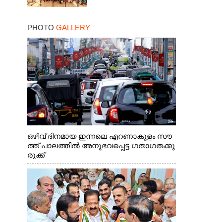
PHOTO
GALLERY
ഒഴിവ് ദിനമായ ഇന്നലെ എറണാകുളം സൗ
ത്ത് പാലത്തിൽ അനുഭവപ്പെട്ട ഗതാഗതക്കു
രുക്ക്