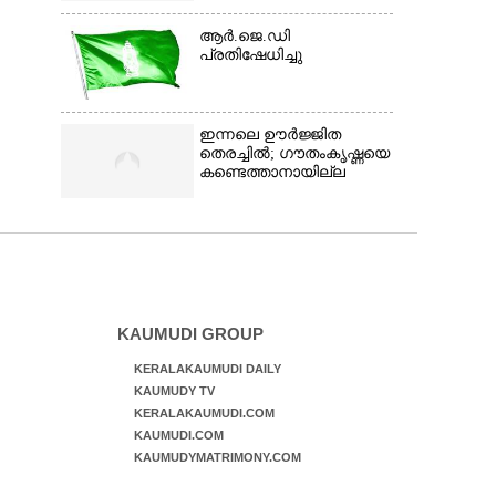
ആർ.ജെ.ഡി
പ്രതിഷേധിച്ചു
ഇന്നലെ ഊർജ്ജിത
തെരച്ചിൽ; ഗൗതംകൃഷ്ണയെ
കണ്ടെത്താനായില്ല
KAUMUDI GROUP
KERALAKAUMUDI DAILY
KAUMUDY TV
KERALAKAUMUDI.COM
KAUMUDI.COM
KAUMUDYMATRIMONY.COM