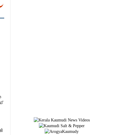
ത
ഥ്
തി