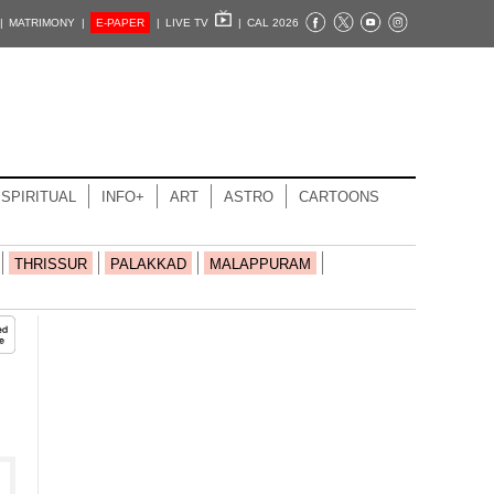
|
MATRIMONY |
E-PAPER
|
LIVE TV
|
CAL 2026
SPIRITUAL
INFO+
ART
ASTRO
CARTOONS
THRISSUR
PALAKKAD
MALAPPURAM