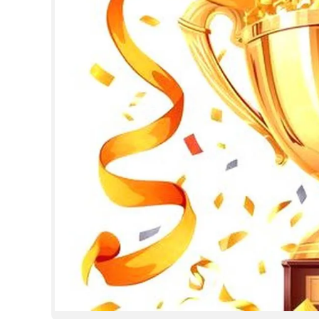
CINEMA
OPINION
PHOTOS
LIFESTYLE
SPIRITUAL
INFO+
ART
ASTRO