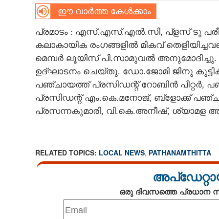
ഈ വാർത്ത കേൾക്കാം
CARTOONS
പ്രമാടം : എസ്.എസ്.എൽ.സി, പ്ളസ് ടു പ
കലാകായിക രംഗങ്ങളിൽ മികവ് തെളിയിച്ചവര
LITERATURE
മെമ്പർ ലൂയിസ് പി.സാമുവൽ അനുമോദിച്ചു. ജ
ഉദ്ഘാടനം ചെയ്തു. ഡോ.ജോമി ജിനു കുട്ടികൾ
ZOOM
പഞ്ചായത്ത് പ്രസിഡന്റ് റോബിൻ പീറ്റർ, 
പ്രസിഡന്റ് എം.കെ.മനോജ്, ബ്ളോക്ക് പഞ്
CONTACT US
പ്രസന്നകുമാരി, വി.കെ.അനീഷ്, ശ്യാമള 
RELATED TOPICS:
LOCAL NEWS
,
PATHANAMTHITTA
അപ്ഡേറ്റാ
ഒരു ദിവസത്തെ പ്രധാന