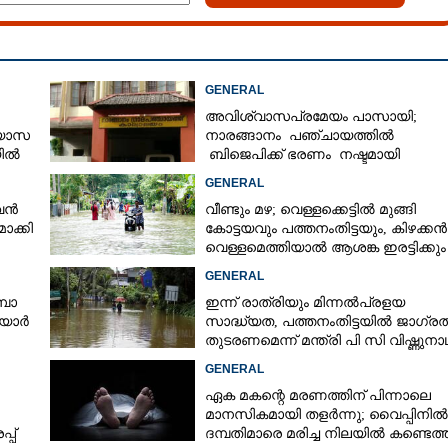
GENERAL
അവിശ്വാസപ്രമേയം പാസായി;
്യാസ
നാരങ്ങാനം പഞ്ചായത്തിൽ
യിൽ
ബിജെപിക്ക് ഭരണം നഷ്ടമായി
ർട്ട്
GENERAL
ുവൻ
വീണ്ടും മഴ; വെള്ളക്കെട്ടിൽ മുങ്ങി
ാക്കി
കോട്ടയവും പത്തനംതിട്ടയും, കിഴക്കൻ
വെള്ളമെത്തിയാൽ ആശങ്ക ഇരട്ടിക്കും
GENERAL
്പാ
ഇന്ന് രാത്രിയും മിന്നൽപ്രളയ
ിയാർ
സാദ്ധ്യത,​ പത്തനംതിട്ടയിൽ ജാഗ്ര
തുടരണമെന്ന് മന്ത്രി പി സി വിഷ്ണുനാ
GENERAL
ഏക മകന്റെ മരണത്തിന് പിന്നാലെ
മാനസികമായി തളർന്നു; വൈപ്പിനിൽ
്പ്
ദമ്പതിമാരെ മരിച്ച നിലയിൽ കണ്ടെത്