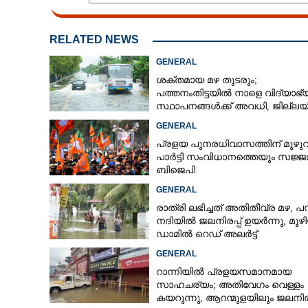
RELATED NEWS
GENERAL
ശക്തമായ മഴ തുടരും;
പത്തനംതിട്ടയിൽ നാളെ വിദ്യാഭ
സ്ഥാപനങ്ങൾക്ക് അവധി,​ ജില്ല
ഇന്ന് റെ‌ഡും നാളെ ഓറഞ്ചും അല
GENERAL
പ്രളയ പുനരധിവാസത്തിന് മുഴ
പാർട്ടി സംവിധാനത്തെയും സജ്ജമ
ബിജെപി
GENERAL
രാത്രി ലഭിച്ചത് അതിതീവ്ര മഴ, പമ
നദിയിൽ ജലനിരപ്പ് ഉയർന്നു, മൂഴ
ഡാമിൽ റെഡ് അലർട്ട്
GENERAL
റാന്നിയിൽ പ്രളയസമാനമായ
സാഹചര്യം; അതിവേഗം വെള്ളം
കയറുന്നു, ആറന്മുളയിലും ജലനിരപ