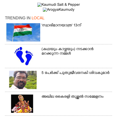
TRENDING IN
LOCAL
'സ്വാഭിമാനയാത്ര' 13ന്
(കഥയും കാഴ്ചയും) നടക്കാൻ
മറക്കുന്ന നമ്മൾ
5 പേർക്ക് പുതുജീവനേകി ശിവകുമാർ
അഖില കൈരളി തുള്ളൽ സമ്മേളനം