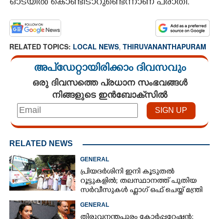
ഓടയിൽ കൊണ്ടിടാറുണ്ടെന്നാണ് പരാതി.
RELATED TOPICS:
LOCAL NEWS
,
THIRUVANANTHAPURAM
അപ്ഡേറ്റായിരിക്കാം ദിവസവും
ഒരു ദിവസത്തെ പ്രധാന സംഭവങ്ങൾ
നിങ്ങളുടെ ഇൻബോക്സിൽ
RELATED NEWS
GENERAL
പ്രിയദർശിനി ഇനി കൂടുതൽ
റൂട്ടുകളിൽ; തലസ്ഥാനത്ത് പുതിയ
സർവീസുകൾ ഫ്ലാഗ് ഒഫ് ചെയ്ത് മന്ത്രി
കെ മുരളീധരൻ
GENERAL
തിരുവനന്തപുരം കോർപ്പറേഷൻ;