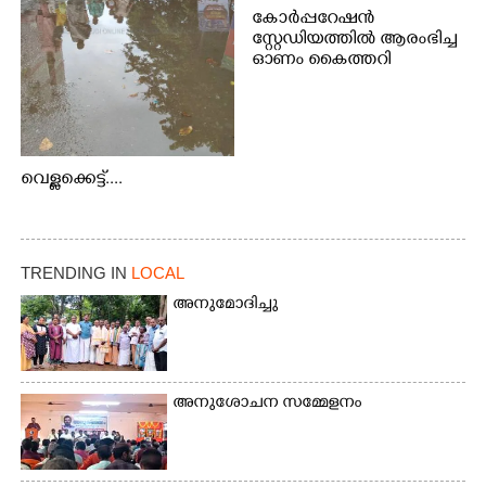
കോർപ്പറേഷൻ
സ്റ്റേഡിയത്തിൽ ആരംഭിച്ച
ഓണം കൈത്തറി
വിപണന മേളയിൽ നിന്നും
വെള്ളക്കെട്ട്....
TRENDING IN
LOCAL
അനുമോദിച്ചു
അനുശോചന സമ്മേളനം