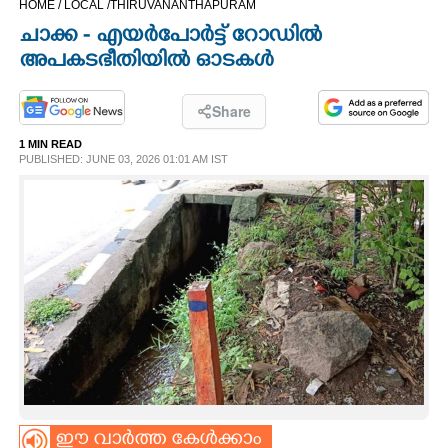
HOME /
LOCAL /
THIRUVANANTHAPURAM
CINEMA
ചാക്ക - എയർപോർട്ട് റോഡിൽ
അപകടഭീതിയിൽ ഓടകൾ
OPINION
Share
PHOTOS
1 MIN READ
PUBLISHED: JUNE 03, 2026 01:01 AM IST
LIFESTYLE
SPIRITUAL
INFO+
ART
ASTRO
ഈ വാർത്ത കേൾക്കാം