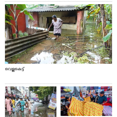
വെള്ളകെട്ട്