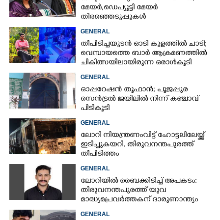
മേയർ, ഡെപ്യൂട്ടി മേയർ
തിരഞ്ഞെടുപ്പുകൾ
റദ്ദാക്കണമെന്നാവശ്യപ്പെട്ട് സിപിഎം
GENERAL
തീപിടിച്ചയുടൻ ഓടി കുളത്തിൽ ചാടി;
വെമ്പായത്തെ ബാർ ആക്രമണത്തിൽ
ചികിത്സയിലായിരുന്ന ഒരാൾകൂടി
മരിച്ചു
GENERAL
ഓപ്പറേഷൻ തൂഫാൻ; പൂജപ്പുര
സെൻട്രൽ ജയിലിൽ നിന്ന് കഞ്ചാവ്
പിടികൂടി
GENERAL
ലോറി നിയന്ത്രണംവിട്ട് ഹോട്ടലിലേയ്ക്ക്
ഇടിച്ചുകയറി, തിരുവനന്തപുരത്ത്
തീപിടിത്തം
GENERAL
ലോറിയിൽ ബൈക്കിടിച്ച് അപകടം:
തിരുവനന്തപുരത്ത് യുവ
മാദ്ധ്യമപ്രവർത്തകന് ദാരുണാന്ത്യം
GENERAL