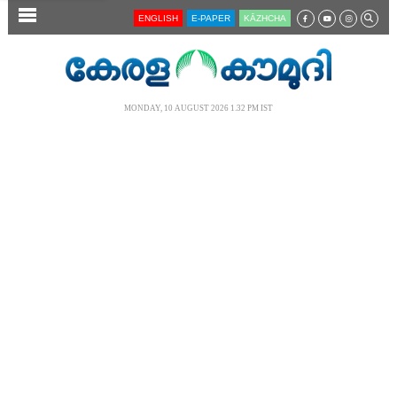
SECTIONS
ENGLISH
E-PAPER
KĀZHCHA
HOME
LATEST
MONDAY, 10 AUGUST 2026 1.32 PM IST
AUDIO
NOTIFIED NEWS
POLL
KERALA
LOCAL
NEWS 360
CASE DIARY