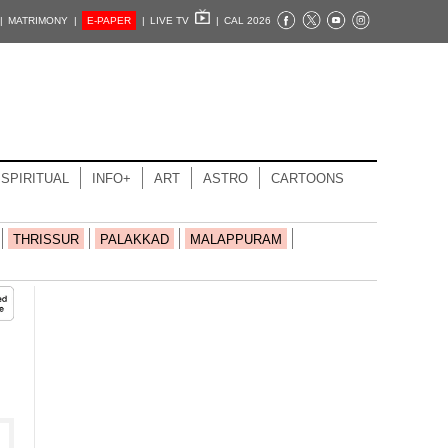
|
MATRIMONY |
E-PAPER
|
LIVE TV
|
CAL 2026
SPIRITUAL
INFO+
ART
ASTRO
CARTOONS
THRISSUR
PALAKKAD
MALAPPURAM