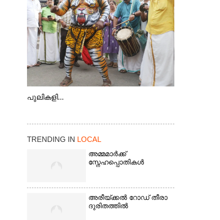
കടത്ത് വള്ളം
പുലികളി...
TRENDING IN
LOCAL
അമ്മമാർക്ക്
സ്നേഹപ്പൊതികൾ
അരീയ്ക്കൽ റോഡ് തീരാ
ദുരിതത്തിൽ