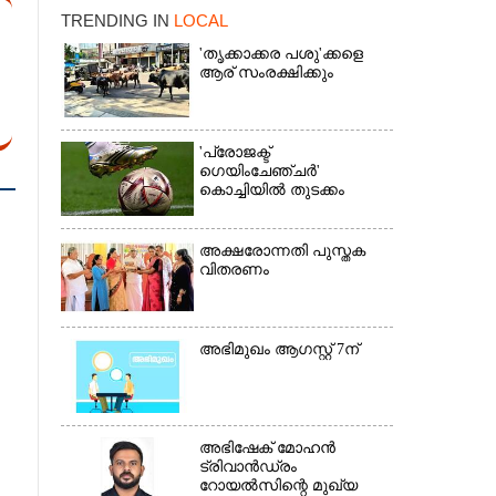
TRENDING IN
LOCAL
'തൃക്കാക്കര പശു'ക്കളെ
ആര് സംരക്ഷിക്കും
'പ്രോജക്ട്
ഗെയിംചേഞ്ചർ'
കൊച്ചിയിൽ തുടക്കം
×
അക്ഷരോന്നതി പുസ്തക
വിതരണം
അഭിമുഖം ആഗസ്റ്റ് 7ന്
അഭിഷേക് മോഹൻ
ട്രിവാൻഡ്രം
റോയൽസിന്റെ മുഖ്യ