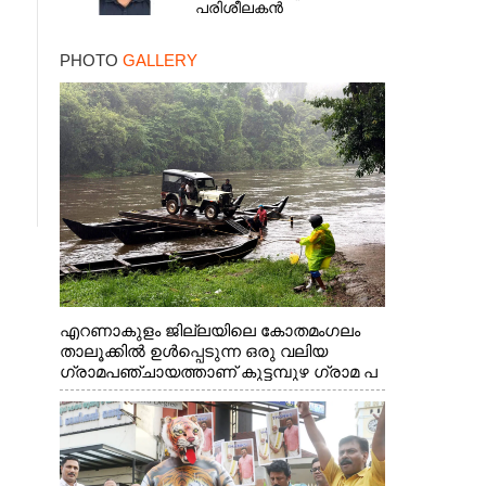
പരിശീലകൻ
PHOTO
GALLERY
എറണാകുളം ജില്ലയിലെ കോതമംഗലം
താലൂക്കിൽ ഉൾപ്പെടുന്ന ഒരു വലിയ
ഗ്രാമപഞ്ചായത്താണ് കുട്ടമ്പുഴ ഗ്രാമ പ
ഞ്ചായത്ത്. ആദിവാസി ഊരുകളായ
വെള്ളാരംകുത്ത്, കത്തിപ്പാറ, ഉറിയംപെട്ടി,
തേക്കല്ല്, വെട്ടിക്കല്ല്, മഞ്ചപ്പാറ എന്നീ
ആറു സ്ഥലങ്ങളിലേക്കുള്ള പ്രധാന
സഞ്ചാര മാർഗമാണ് ഈ കാണുന്ന