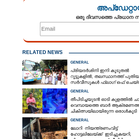
അപ്ഡേറ്റാ
ഒരു ദിവസത്തെ പ്രധാന
RELATED NEWS
GENERAL
പ്രിയദർശിനി ഇനി കൂടുതൽ
റൂട്ടുകളിൽ; തലസ്ഥാനത്ത് പുതി
സർവീസുകൾ ഫ്ലാഗ് ഒഫ് ചെയ്ത
മന്ത്രി കെ മുരളീധരൻ
GENERAL
തീപിടിച്ചയുടൻ ഓടി കുളത്തിൽ ചാ
വെമ്പായത്തെ ബാർ ആക്രമണത്
ചികിത്സയിലായിരുന്ന ഒരാൾകൂടി
മരിച്ചു
GENERAL
പൊട്ടിപ്പൊളിഞ
ലോറി നിയന്ത്രണംവിട്ട്
റോഡ്
ഹോട്ടലിലേയ്ക്ക് ഇടിച്ചുകയറി,