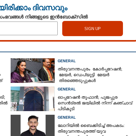
യിരിക്കാം ദിവസവും
 സംഭവങ്ങൾ നിങ്ങളുടെ ഇൻബോക്സിൽ
GENERAL
തിരുവനന്തപുരം കോർപ്പറേഷൻ;
യ
മേയർ, ഡെപ്യൂട്ടി മേയർ
Share this link
്
തിരഞ്ഞെടുപ്പുകൾ
റദ്ദാക്കണമെന്നാവശ്യപ്പെട്ട് സിപിഎം
GENERAL
ടി;
ഓപ്പറേഷൻ തൂഫാൻ; പൂജപ്പുര
തിൽ
സെൻട്രൽ ജയിലിൽ നിന്ന് കഞ്ചാവ്
പിടികൂടി
Copy Link
GENERAL
്ഞ് പൊൻപാറ ചെരുപ്പാണി
ലോറിയിൽ ബൈക്കിടിച്ച് അപകടം:
തിരുവനന്തപുരത്ത് യുവ