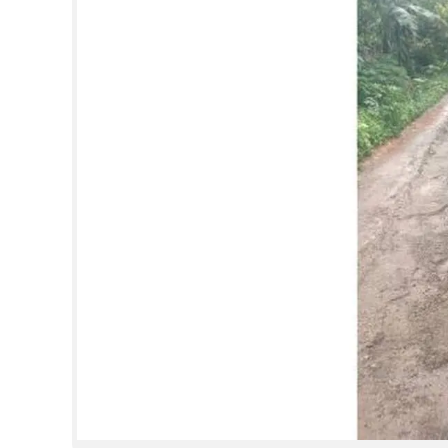
CINEMA
OPINION
PHOTOS
LIFESTYLE
SPIRITUAL
INFO+
ART
ASTRO