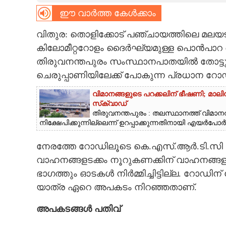
ഈ വാർത്ത കേൾക്കാം
CARTOONS
വിതുര: തൊളിക്കോട് പഞ്ചായത്തിലെ മലയടി
LITERATURE
കിലോമീറ്ററോളം ദൈർഘ്യമുള്ള പൊൻപാറ
തിരുവനന്തപുരം സംസ്ഥാനപാതയിൽ തോട്ടുമ
ചെരുപ്പാണിയിലേക്ക് പോകുന്ന പ്രധാന റോ
ZOOM
വിമാനങ്ങളുടെ പറക്കലിന് ഭീഷണി;​ മാലിന്
സ്‌ക്വാഡ്
CONTACT US
തിരുവനന്തപുരം : തലസ്ഥാനത്ത് വിമാനത്
നിക്ഷേപിക്കുന്നില്ലെന്ന് ഉറപ്പാക്കുന്നതിനായി എയർപോർട്ട
നേരത്തേ റോഡിലൂടെ കെ.എസ്.ആർ.ടി.സി ബ
വാഹനങ്ങളടക്കം നൂറുകണക്കിന് വാഹനങ്ങളാണ
ഭാഗത്തും ഓടകൾ നിർമ്മിച്ചിട്ടില്ല. റോഡ
യാത്ര ഏറെ അപകടം നിറഞ്ഞതാണ്.
അപകടങ്ങൾ പതിവ്