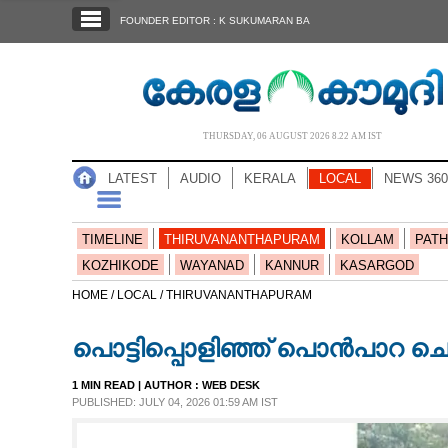
SECTIONS
FOUNDER EDITOR : K SUKUMARAN BA
HOME
LATEST
AUDIO
THURSDAY, 06 AUGUST 2026 8.22 AM IST
NOTIFIED NEWS
LATEST
AUDIO
KERALA
LOCAL
NEWS 360
POLL
KERALA
TIMELINE
THIRUVANANTHAPURAM
KOLLAM
PATH
KOZHIKODE
WAYANAD
KANNUR
KASARGOD
LOCAL
HOME /
LOCAL /
THIRUVANANTHAPURAM
പൊട്ടിപ്പൊളിഞ്ഞ് പൊൻപാറ ചെ
NEWS 360
1 MIN READ
| AUTHOR :
WEB DESK
PUBLISHED: JULY 04, 2026 01:59 AM IST
CASE DIARY