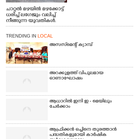
ചാറ്റൽ മഴയിൽ മഴക്കോട്ട്
ധരിച്ച് ലഗേജും വലിച്ച്
നീങ്ങുന്ന യുവതികൾ.
എറണാകുളം മേനകയിൽ
നിന്നുള്ള കാഴ്ച
TRENDING IN
LOCAL
അസസ്‌മെന്റ് ക്യാമ്പ്
അറക്കുളത്ത് വിപുലമായ
ഓണാഘോഷം
ആധാറിൽ ഇനി ഇ - മെയിലും
ചേർക്കാം
ആഫ്രിക്കൻ ഒച്ചിനെ തുരത്താൻ
പദ്ധതികളുമായി കാർഷിക