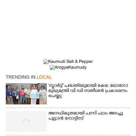
×
Share this link
TRENDING IN
LOCAL
'സ്മാർട്ട്' പദ്ധതിയുമായി കേര; ലോഗോ
മുഖ്യമന്ത്രി വി ഡി സതീശൻ പ്രകാശനം
ചെയ്തു
Copy Link
അനധികൃതമായി പന്നി ഫാം അടച്ചു
പൂട്ടാൻ നോട്ടീസ്