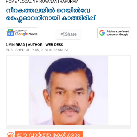
HOME /
LOCAL /
THIRUVANANTHAPURAM
CINEMA
നീറകത്തലയിൽ റെയിൽവേ
ഫ്ലൈഓവറിനായി കാത്തിരിപ്പ്
OPINION
Share
PHOTOS
1 MIN READ
| AUTHOR :
WEB DESK
PUBLISHED: JULY 05, 2026 01:53 AM IST
LIFESTYLE
SPIRITUAL
INFO+
ART
ASTRO
ഈ വാർത്ത കേൾക്കാം