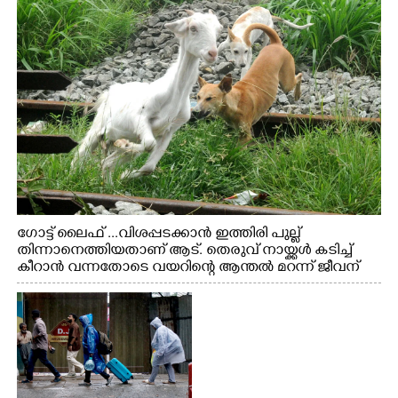
ഗോട്ട് ലൈഫ് ...വിശപ്പടക്കാൻ ഇത്തിരി പുല്ല്
തിന്നാനെത്തിയതാണ് ആട്. തെരുവ് നായ്ക്കൾ കടിച്ച്
കീറാൻ വന്നതോടെ വയറിന്റെ ആന്തൽ മറന്ന് ജീവന്
വേണ്ടിയായി ഓട്ടം. എറണാകുളം വാത്തുരുത്തിയിൽ
നിന്നുള്ള കാഴ്ച