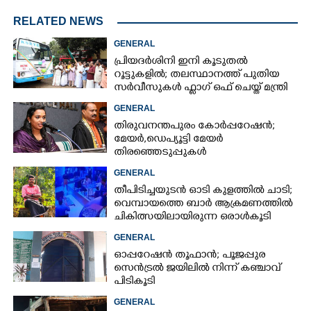
RELATED NEWS
GENERAL
പ്രിയദർശിനി ഇനി കൂടുതൽ
റൂട്ടുകളിൽ; തലസ്ഥാനത്ത് പുതിയ
സർവീസുകൾ ഫ്ലാഗ് ഒഫ് ചെയ്ത് മന്ത്രി
കെ മുരളീധരൻ
GENERAL
തിരുവനന്തപുരം കോർപ്പറേഷൻ;
മേയർ, ഡെപ്യൂട്ടി മേയർ
തിരഞ്ഞെടുപ്പുകൾ
റദ്ദാക്കണമെന്നാവശ്യപ്പെട്ട് സിപിഎം
GENERAL
തീപിടിച്ചയുടൻ ഓടി കുളത്തിൽ ചാടി;
വെമ്പായത്തെ ബാർ ആക്രമണത്തിൽ
ചികിത്സയിലായിരുന്ന ഒരാൾകൂടി
മരിച്ചു
GENERAL
ഓപ്പറേഷൻ തൂഫാൻ; പൂജപ്പുര
സെൻട്രൽ ജയിലിൽ നിന്ന് കഞ്ചാവ്
പിടികൂടി
GENERAL