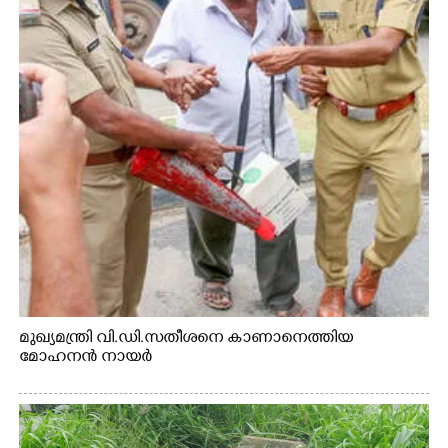
മുഖ്യമന്ത്രി വി.ഡി.സതീശനെ കാണാനെത്തിയ
മോഹനൻ നായർ