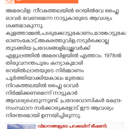
CARTOONS
അമരവിള: നീറകത്തലയിൽ റെയിൽവേ ഫ്ലൈ
ഓവർ വേണമെന്ന നാട്ടുകാരുടെ ആവശ്യം
ശക്തമാകുന്നു.
LITERATURE
കുളത്താമ്മൽ,പശുക്കോട്ടുകോണം,മാങ്കോട്ടുക
ഓണംകോട്,അകരത്തുവിള,നടുർക്കൊല്ല
ZOOM
തുടങ്ങിയ പ്രദേശങ്ങളിലുള്ളവർക്ക്
എളുപ്പത്തിൽ അമരവിളയിൽ എത്താം. 1978ൽ
CONTACT US
തിരുവനന്തപുരം കന്യാകുമാരി
റെയിൽപ്പാതയുടെ നിർമ്മാണം
പൂർത്തിയാക്കിയകാലം മുതലേ
നിറകത്തലയിൽ ഫ്ലൈ ഓവർ
നിർമ്മിക്കണമെന്ന് നാട്ടുകാർ
ആവശ്യപ്പെടുന്നുണ്ട്. പ്രദേശവാസികൾ കേന്ദ്ര-
സംസ്ഥാന സർക്കാരുകളോട് ഈ ആവശ്യം
നിരന്തരമായി ഉന്നയിച്ചിരുന്നു.
വിമാനങ്ങളുടെ പറക്കലിന് ഭീഷണി;​