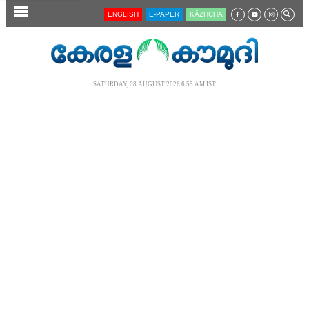
SECTIONS
ENGLISH
E-PAPER
KĀZHCHA
HOME
LATEST
SATURDAY, 08 AUGUST 2026 6.55 AM IST
AUDIO
NOTIFIED NEWS
POLL
KERALA
LOCAL
NEWS 360
CASE DIARY