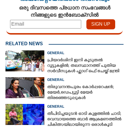
ഒരു ദിവസത്തെ പ്രധാന സംഭവങ്ങൾ
നിങ്ങളുടെ ഇൻബോക്സിൽ
RELATED NEWS
GENERAL
പ്രിയദർശിനി ഇനി കൂടുതൽ
റൂട്ടുകളിൽ; തലസ്ഥാനത്ത് പുതിയ
സർവീസുകൾ ഫ്ലാഗ് ഒഫ് ചെയ്ത് മന്ത്രി
കെ മുരളീധരൻ
GENERAL
തിരുവനന്തപുരം കോർപ്പറേഷൻ;
മേയർ, ഡെപ്യൂട്ടി മേയർ
തിരഞ്ഞെടുപ്പുകൾ
റദ്ദാക്കണമെന്നാവശ്യപ്പെട്ട് സിപിഎം
GENERAL
തീപിടിച്ചയുടൻ ഓടി കുളത്തിൽ ചാടി;
വെമ്പായത്തെ ബാർ ആക്രമണത്തിൽ
ചികിത്സയിലായിരുന്ന ഒരാൾകൂടി