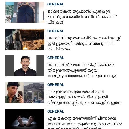
മരിച്ചു
GENERAL
ഓപ്പറേഷൻ തൂഫാൻ; പൂജപ്പുര
സെൻട്രൽ ജയിലിൽ നിന്ന് കഞ്ചാവ്
പിടികൂടി
GENERAL
ലോറി നിയന്ത്രണംവിട്ട് ഹോട്ടലിലേയ്ക്ക്
ഇടിച്ചുകയറി, തിരുവനന്തപുരത്ത്
തീപിടിത്തം
GENERAL
ലോറിയിൽ ബൈക്കിടിച്ച് അപകടം:
തിരുവനന്തപുരത്ത് യുവ
മാദ്ധ്യമപ്രവർത്തകന് ദാരുണാന്ത്യം
GENERAL
തിരുവനന്തപുരം മെഡിക്കൽ
കോളേജിലെ മോർഫിംഗ്: പ്രതി
വീണ്ടും അറസ്റ്റിൽ, പെൺകുട്ടികളുടെ
ചിത്രങ്ങളെടുത്തത് ഇൻസ്റ്റഗ്രാമിൽ
GENERAL
നിന്ന്
ഏക മകന്റെ മരണത്തിന് പിന്നാലെ
മാനസികമായി തളർന്നു; വൈപ്പിനിൽ