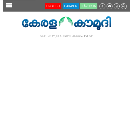
SECTIONS
ENGLISH
E-PAPER
KĀZHCHA
HOME
LATEST
SATURDAY, 08 AUGUST 2026 6.52 PM IST
AUDIO
NOTIFIED NEWS
POLL
KERALA
LOCAL
NEWS 360
CASE DIARY