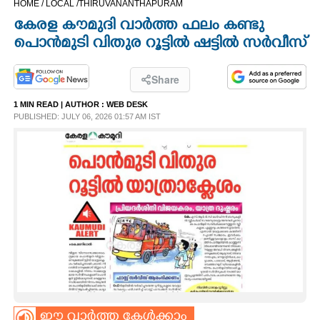
HOME /
LOCAL /
THIRUVANANTHAPURAM
CINEMA
കേരള കൗമുദി വാർത്ത ഫലം കണ്ടു
പൊൻമുടി വിതുര റൂട്ടിൽ ഷട്ടിൽ സർവീസ്
OPINION
Share
PHOTOS
1 MIN READ
| AUTHOR :
WEB DESK
PUBLISHED: JULY 06, 2026 01:57 AM IST
LIFESTYLE
SPIRITUAL
INFO+
ART
ASTRO
ഈ വാർത്ത കേൾക്കാം