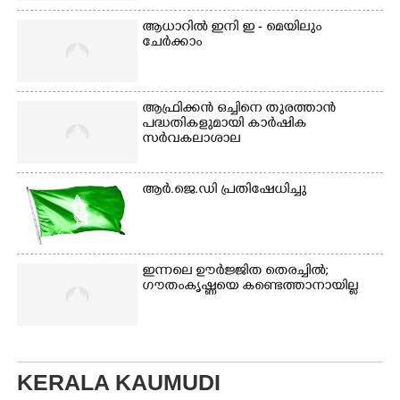
ആധാറിൽ ഇനി ഇ - മെയിലും
ചേർക്കാം
ആഫ്രിക്കൻ ഒച്ചിനെ തുരത്താൻ
പദ്ധതികളുമായി കാർഷിക
സർവകലാശാല
ആർ.ജെ.ഡി പ്രതിഷേധിച്ചു
ഇന്നലെ ഊർജ്ജിത തെരച്ചിൽ;
ഗൗതംകൃഷ്ണയെ കണ്ടെത്താനായില്ല
KERALA KAUMUDI