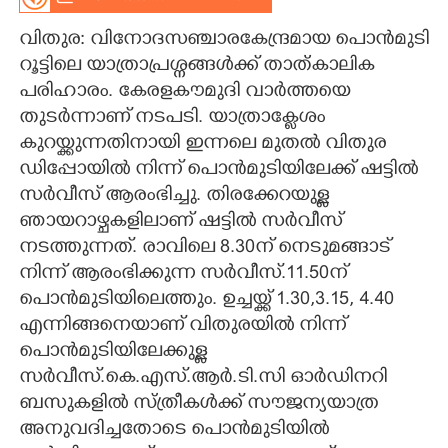
CARTOONS
വിതുര: വിനോദസഞ്ചാരകേന്ദ്രമായ പൊൻമുടി
റൂട്ടിലെ യാത്രാപ്രശ്നങ്ങൾക്ക് താത്കാലിക
പരിഹാരം. കേരളകൗമുദി വാർത്തയെ
LITERATURE
തുടർന്നാണ് നടപടി. യാത്രാക്ളേശം
കുറയ്ക്കുന്നതിനായി ഇന്നലെ മുതൽ വിതുര
ZOOM
ഡിപ്പോയിൽ നിന്ന് പൊൻമുടിയിലേക്ക് ഷട്ടിൽ
സർവീസ് ആരംഭിച്ചു. തിരക്കേറയുള്ള
CONTACT US
ഞായറാഴ്ചകളിലാണ് ഷട്ടിൽ സർവീസ്
നടത്തുന്നത്. രാവിലെ 8.30ന് നെടുമങ്ങാട്
നിന്ന് ആരംഭിക്കുന്ന സർവീസ്.11.50ന്
പൊൻമുടിയിലെത്തും. ഉച്ചയ്ക്ക് 1.30,3.15, 4.40
എന്നിങ്ങനെയാണ് വിതുരയിൽ നിന്ന്
പൊൻമുടിയിലേക്കുള്ള
സർവീസ്.കെ.എസ്.ആർ.ടി.സി ഓർഡിനറി
ബസുകളിൽ സ്ത്രീകൾക്ക് സൗജന്യയാത്ര
അനുവദിച്ചതോടെ പൊൻമുടിയിൽ