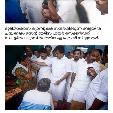
ദുരിതാശ്വാസ ക്യാമ്പുകൾ സന്ദർശിക്കുന്ന വേളയിൽ
ചമ്പക്കുളം സെന്റ് മേരീസ് ഹയർ സെക്കൻഡറി
സ്കൂളിലെ ക്യാമ്പിലെത്തിയ എ.ഐ.സി.സി ജനറൽ
സെക്രട്ടറി കെ.സി വേണുഗോപാൽ എം.പി കുരുന്നിനെ
എടുത്ത് ലാളിച്ചപ്പോൾ. സഹകരണ-എക്സൈസ്
വകുപ്പ് മന്ത്രി എം. ലിജു, കൃഷിവകുപ്പ് മന്ത്രി ടി. സിദ്ദിഖ്,
റെജി ചെറിയാൻ എം. എൽ. എ എന്നിവർ സമീപം