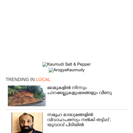
TRENDING IN
LOCAL
മലമുകളിൽ നിന്നും
പാറക്കല്ലുകളുംമരങ്ങളും വീണു
×
Share this link
സമൂഹ മാദ്ധ്യമങ്ങളിൽ
വിവാഹപരസ്യം നൽകി തട്ടിപ്പ് ;
യുവാവ് പിടിയിൽ