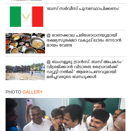
'ബസ് സർവീസ് പുനഃസ്ഥാപിക്കണം'
Copy Link
@​​​​​​​ ഓണക്കാല പരിശോധനയുമായി
ഭക്ഷ്യസുരക്ഷാ വകുപ്പ് ലാഭം നേടാൻ
മായം വേണ്ട
@ ബംഗളൂരു ട്രാൻസ്. ബസ് അപകടം '
വി​ശ്ര​മിക്കാൻ വിടാതെ ഡ്രൈ​വ​ർ​ക്ക്
ഡ്യൂട്ടി നൽകി ' ആരോപണവുമായി
മരിച്ചവരുടെ ബന്ധുക്കൾ
PHOTO
GALLERY