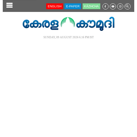
SECTIONS
ENGLISH
E-PAPER
KĀZHCHA
HOME
LATEST
SUNDAY, 09 AUGUST 2026 6.16 PM IST
AUDIO
NOTIFIED NEWS
POLL
KERALA
LOCAL
NEWS 360
CASE DIARY