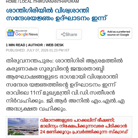
HOME /
LOCAL /
THIRUVANANTHAPURAM
CINEMA
ശാന്തിഗിരിയിൽ വിശ്വശാന്തി
സന്ദേശയജ്ഞം ഉദ്ഘാടനം ഇന്ന്
OPINION
Share
PHOTOS
1 MIN READ
| AUTHOR :
WEB DESK
PUBLISHED: JULY 07, 2026 01:23 PM IST
LIFESTYLE
തിരുവനന്തപുരം: ശാന്തിഗിരി ആശ്രമത്തിൽ
കരുണാകര ഗുരുവിന്റെ ജന്മശതാബ്ദി
ആഘോഷങ്ങളുടെ ഭാഗമായി വിശ്വശാന്തി
SPIRITUAL
സന്ദേശ യജ്ഞത്തിന്റെ ഉദ്ഘാടനം ഇന്ന്
രാവിലെ 11ന് മുഖ്യമന്ത്രി വി.ഡി.സതീശൻ
INFO+
നിർവഹിക്കും. ജി.ആർ അനിൽ എം.എൽ.എ
അദ്ധ്യക്ഷത വഹിക്കും.
ART
വിമാനങ്ങളുടെ പറക്കലിന് ഭീഷണി;​
മാലിന്യം നിക്ഷേപിക്കുന്നവരെ പിടിക്കാൻ
ASTRO
24 മണിക്കൂറും പ്രവർത്തിക്കുന്ന സ്‌ക്വാഡ്