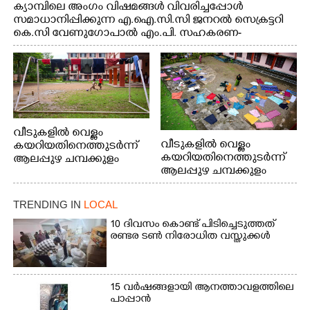
ക്യാമ്പിലെ അംഗം വിഷമങ്ങൾ വിവരിച്ചപ്പോൾ
സമാധാനിപ്പിക്കുന്ന എ.ഐ.സി.സി ജനറൽ സെക്രട്ടറി
കെ.സി വേണുഗോപാൽ എം.പി. സഹകരണ-
എക്സൈസ് വകുപ്പ് മന്ത്രി എം. ലിജു, എന്നിവർ
വീടുകളിൽ വെള്ളം
വീടുകളിൽ വെള്ളം
കയറിയതിനെത്തുടർന്ന്
കയറിയതിനെത്തുടർന്ന്
ആലപ്പുഴ ചമ്പക്കുളം
ആലപ്പുഴ ചമ്പക്കുളം
ഫാദർ തോമസ്
ഫാദർ തോമസ്
പോരൂക്കര സെൻട്രൽ
പോരൂക്കര സെൻട്രൽ
സ്കൂളിലെ ദുരിതാശ്വാസ
TRENDING IN
LOCAL
സ്കൂളിലെ ദുരിതാശ്വാസ
ക്യാമ്പിലെത്തിയവർ
ക്യാമ്പിലെത്തിയവർ മഴ
വസ്ത്രങ്ങൾ
10 ദിവസം കൊണ്ട് പിടിച്ചെടുത്തത്
രണ്ടര ടൺ നിരോധിത വസ്തുക്കൾ
മാറിനിന്ന ഇടവേളയിൽ
ഉണക്കാനിട്ടിരിക്കുന്ന
ക്യാമ്പ് പരിസരത്ത്
ഗോൾപോസ്റ്റിന് മുന്നിൽ
വസ്ത്രങ്ങൾ
ഫുട്ബോൾ കളികളിൽ
ഉണക്കാനിടുന്ന കാഴ്ച.
ഏർപ്പെട്ടിരിക്കുന്ന
15 വർഷങ്ങളായി ആനത്താവളത്തിലെ
കുട്ടികൾ
പാപ്പാൻ