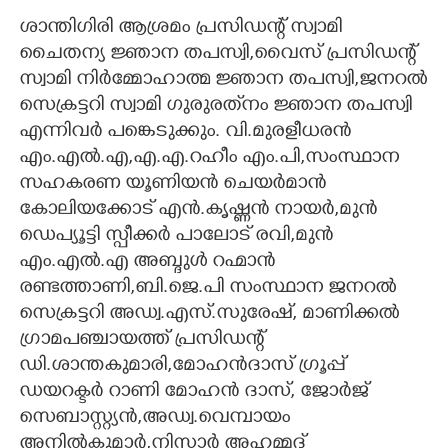
ശാന്തിഗിരി ആശ്രമം പ്രസിഡന്റ് സ്വാമി
CARTOONS
ചൈതന്യ ജ്ഞാന തപസ്വി,വൈസ് പ്രസിഡന്റ്
സ്വാമി നിർമ്മോഹാത്മ ജ്ഞാന തപസ്വി,ജനറൽ
LITERATURE
സെക്രട്ടറി സ്വാമി ഗുരുരത്‌നം ജ്ഞാന തപസ്വി
എന്നിവർ പങ്കെടുക്കും. വി.മുരളീധരൻ
ZOOM
എം.എൽ.എ,എ.എ.റഹീം എം.പി,സംസ്ഥാന
സഹകരണ യൂണിയൻ ചെയർമാൻ
കോലിയക്കോട് എൻ.കൃഷ്ണൻ നായർ,മുൻ
CONTACT US
ഡെപ്യൂട്ടി സ്പീക്കർ പാലോട് രവി,മുൻ
എം.എൽ.എ അബ്ദുൾ റഹ്മാൻ
രണ്ടത്താണി,ബി.ജെ.പി സംസ്ഥാന ജനറൽ
സെക്രട്ടറി അഡ്വ.എസ്.സുരേഷ്, മാണിക്കൽ
ഗ്രാമപഞ്ചായത്ത് പ്രസിഡന്റ്
ഡി.ശാന്തകുമാരി,മോഹൻദാസ് ഗ്രൂപ്പ്
ഡയറക്ടർ റാണി മോഹൻ ദാസ്, ജോർജ്
സെബാസ്റ്റ്യൻ,അഡ്വ.വെമ്പായം
അനിൽകുമാർ,നിസാർ അഹമ്മദ്