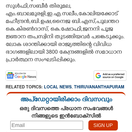
സുൾഫി,സബീർ തിരുമല,
എം.ബാലമുരളി,ഇ.എ.സലീം,കോലിയക്കോട്
മഹീന്ദ്രൻ,ബി.ഉഷ,നൈജ ബി.എസ്,പുലന്തറ
കെ.കിരൺദാസ്, കെ.ഷോഫി,ജനനി പൂജ
ജ്ഞാന തപസ്വിനി തുടങ്ങിയവർ പങ്കെടുക്കും.
ലോക ശാന്തിക്കായി രാജ്യത്തിന്റെ വിവിധ
ഭാഗങ്ങളിലായി 3800 കേന്ദ്രങ്ങളിൽ സമാധാന
പ്രാർത്ഥന സംഘടിപ്പിക്കും.
RELATED TOPICS:
LOCAL NEWS
,
THIRUVANANTHAPURAM
അപ്ഡേറ്റായിരിക്കാം ദിവസവും
ഒരു ദിവസത്തെ പ്രധാന സംഭവങ്ങൾ
നിങ്ങളുടെ ഇൻബോക്സിൽ