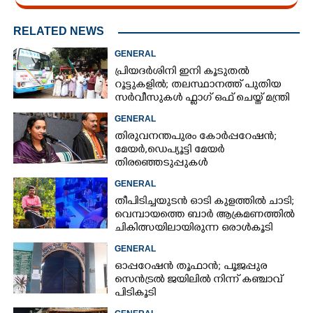
RELATED NEWS
GENERAL
പ്രിയദർശിനി ഇനി കൂടുതൽ
റൂട്ടുകളിൽ; തലസ്ഥാനത്ത് പുതിയ
സർവീസുകൾ ഫ്ലാഗ് ഒഫ് ചെയ്ത് മന്ത്രി
കെ മുരളീധരൻ
GENERAL
തിരുവനന്തപുരം കോർപ്പറേഷൻ;
മേയർ, ഡെപ്യൂട്ടി മേയർ
തിരഞ്ഞെടുപ്പുകൾ
റദ്ദാക്കണമെന്നാവശ്യപ്പെട്ട് സിപിഎം
GENERAL
തീപിടിച്ചയുടൻ ഓടി കുളത്തിൽ ചാടി;
വെമ്പായത്തെ ബാർ ആക്രമണത്തിൽ
ചികിത്സയിലായിരുന്ന ഒരാൾകൂടി
മരിച്ചു
GENERAL
ഓപ്പറേഷൻ തൂഫാൻ; പൂജപ്പുര
സെൻട്രൽ ജയിലിൽ നിന്ന് കഞ്ചാവ്
പിടികൂടി