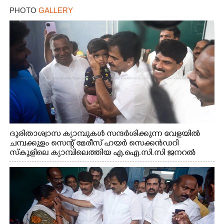
PHOTO
GALLERY
ദുരിതാശ്വാസ ക്യാമ്പുകൾ സന്ദർശിക്കുന്ന വേളയിൽ
ചമ്പക്കുളം സെന്റ് മേരീസ് ഹയർ സെക്കൻഡറി
സ്കൂളിലെ ക്യാമ്പിലെത്തിയ എ.ഐ.സി.സി ജനറൽ
സെക്രട്ടറി കെ.സി വേണുഗോപാൽ എം.പി കുരുന്നിനെ
എടുത്ത് ലാളിച്ചപ്പോൾ. സഹകരണ-എക്സൈസ്
വകുപ്പ് മന്ത്രി എം. ലിജു, കൃഷിവകുപ്പ് മന്ത്രി ടി. സിദ്ദിഖ്,
റെജി ചെറിയാൻ എം. എൽ. എ എന്നിവർ സമീപം