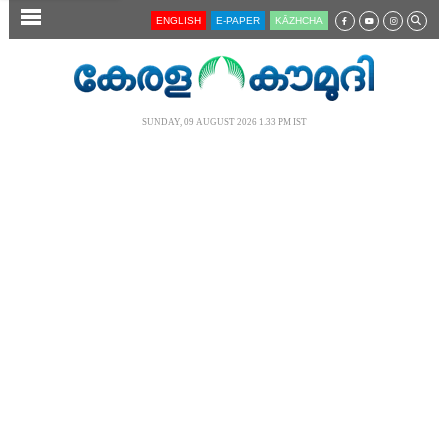
SECTIONS
ENGLISH
E-PAPER
KĀZHCHA
HOME
LATEST
SUNDAY, 09 AUGUST 2026 1.33 PM IST
AUDIO
NOTIFIED NEWS
POLL
KERALA
LOCAL
NEWS 360
CASE DIARY