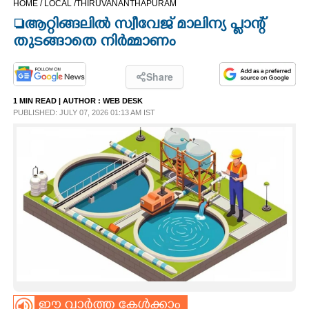
HOME /
LOCAL /
THIRUVANANTHAPURAM
CINEMA
ആറ്റിങ്ങലിൽ സ്വീവേജ് മാലിന്യ പ്ലാന്റ്
തുടങ്ങാതെ നിർമ്മാണം
OPINION
Share
PHOTOS
1 MIN READ
| AUTHOR :
WEB DESK
PUBLISHED: JULY 07, 2026 01:13 AM IST
LIFESTYLE
SPIRITUAL
INFO+
ART
ASTRO
ഈ വാർത്ത കേൾക്കാം