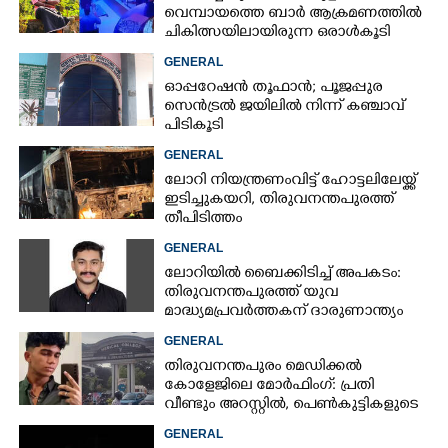
വെമ്പായത്തെ ബാർ ആക്രമണത്തിൽ
ചികിത്സയിലായിരുന്ന ഒരാൾകൂടി
മരിച്ചു
GENERAL
ഓപ്പറേഷൻ തൂഫാൻ; പൂജപ്പുര
സെൻട്രൽ ജയിലിൽ നിന്ന് കഞ്ചാവ്
പിടികൂടി
GENERAL
ലോറി നിയന്ത്രണംവിട്ട് ഹോട്ടലിലേയ്ക്ക്
ഇടിച്ചുകയറി, തിരുവനന്തപുരത്ത്
തീപിടിത്തം
GENERAL
ലോറിയിൽ ബൈക്കിടിച്ച് അപകടം:
തിരുവനന്തപുരത്ത് യുവ
മാദ്ധ്യമപ്രവർത്തകന് ദാരുണാന്ത്യം
GENERAL
തിരുവനന്തപുരം മെഡിക്കൽ
കോളേജിലെ മോർഫിംഗ്: പ്രതി
വീണ്ടും അറസ്റ്റിൽ, പെൺകുട്ടികളുടെ
ചിത്രങ്ങളെടുത്തത് ഇൻസ്റ്റഗ്രാമിൽ
GENERAL
നിന്ന്