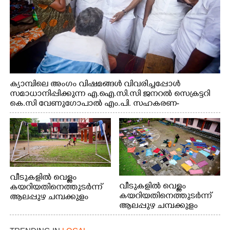
ക്യാമ്പിലെ അംഗം വിഷമങ്ങൾ വിവരിച്ചപ്പോൾ
സമാധാനിപ്പിക്കുന്ന എ.ഐ.സി.സി ജനറൽ സെക്രട്ടറി
കെ.സി വേണുഗോപാൽ എം.പി. സഹകരണ-
എക്സൈസ് വകുപ്പ് മന്ത്രി എം. ലിജു, എന്നിവർ
വീടുകളിൽ വെള്ളം
വീടുകളിൽ വെള്ളം
കയറിയതിനെത്തുടർന്ന്
കയറിയതിനെത്തുടർന്ന്
ആലപ്പുഴ ചമ്പക്കുളം
ആലപ്പുഴ ചമ്പക്കുളം
ഫാദർ തോമസ്
ഫാദർ തോമസ്
പോരൂക്കര സെൻട്രൽ
പോരൂക്കര സെൻട്രൽ
സ്കൂളിലെ ദുരിതാശ്വാസ