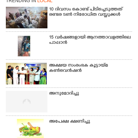
TRENDING IN
LOCAL
സ്കൂളിലെ ദുരിതാശ്വാസ
ക്യാമ്പിലെത്തിയവർ
ക്യാമ്പിലെത്തിയവർ മഴ
വസ്ത്രങ്ങൾ
10 ദിവസം കൊണ്ട് പിടിച്ചെടുത്തത്
രണ്ടര ടൺ നിരോധിത വസ്തുക്കൾ
മാറിനിന്ന ഇടവേളയിൽ
ഉണക്കാനിട്ടിരിക്കുന്ന
ക്യാമ്പ് പരിസരത്ത്
ഗോൾപോസ്റ്റിന് മുന്നിൽ
വസ്ത്രങ്ങൾ
ഫുട്ബോൾ കളികളിൽ
ഉണക്കാനിടുന്ന കാഴ്ച.
ഏർപ്പെട്ടിരിക്കുന്ന
15 വർഷങ്ങളായി ആനത്താവളത്തിലെ
കുട്ടികൾ
പാപ്പാൻ
അക്ഷയ സംരംഭക കൂട്ടായ്മ
കൺവെൻഷൻ
അനുമോദിച്ചു
അപേക്ഷ ക്ഷണിച്ചു