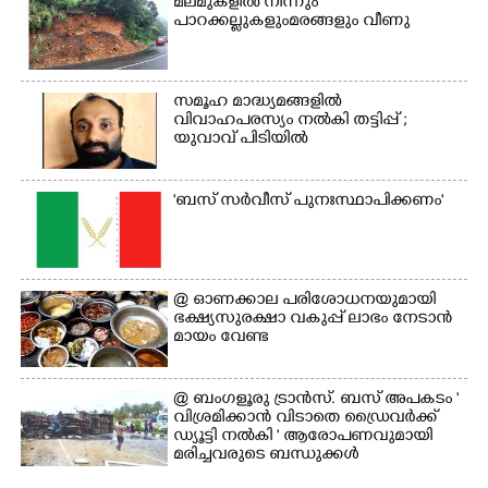
മലമുകളിൽ നിന്നും
പാറക്കല്ലുകളുംമരങ്ങളും വീണു
സമൂഹ മാദ്ധ്യമങ്ങളിൽ
വിവാഹപരസ്യം നൽകി തട്ടിപ്പ് ;
യുവാവ് പിടിയിൽ
'ബസ് സർവീസ് പുനഃസ്ഥാപിക്കണം'
@​​​​​​​ ഓണക്കാല പരിശോധനയുമായി
ഭക്ഷ്യസുരക്ഷാ വകുപ്പ് ലാഭം നേടാൻ
മായം വേണ്ട
@ ബംഗളൂരു ട്രാൻസ്. ബസ് അപകടം '
വി​ശ്ര​മിക്കാൻ വിടാതെ ഡ്രൈ​വ​ർ​ക്ക്
ഡ്യൂട്ടി നൽകി ' ആരോപണവുമായി
മരിച്ചവരുടെ ബന്ധുക്കൾ