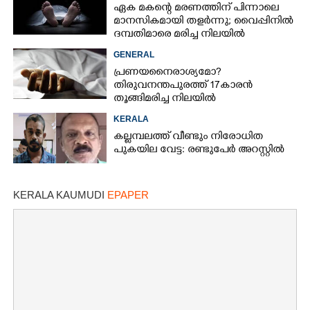
ഏക മകന്റെ മരണത്തിന് പിന്നാലെ
മാനസികമായി തളർന്നു; വൈപ്പിനിൽ
ദമ്പതിമാരെ മരിച്ച നിലയിൽ
കണ്ടെത്തി
GENERAL
പ്രണയനെെരാശ്യമോ?
തിരുവനന്തപുരത്ത് 17കാരൻ
തൂങ്ങിമരിച്ച നിലയിൽ
KERALA
കല്ലമ്പലത്ത് വീണ്ടും നിരോധിത
പുകയില വേട്ട: രണ്ടുപേർ അറസ്റ്റിൽ
KERALA KAUMUDI
EPAPER