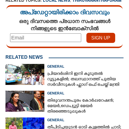
RELATED TOPICS:
LOCAL NEWS
,
THIRUVANANTHAPURAM
അപ്ഡേറ്റായിരിക്കാം ദിവസവും
ഒരു ദിവസത്തെ പ്രധാന സംഭവങ്ങൾ
നിങ്ങളുടെ ഇൻബോക്സിൽ
RELATED NEWS
GENERAL
പ്രിയദർശിനി ഇനി കൂടുതൽ
റൂട്ടുകളിൽ; തലസ്ഥാനത്ത് പുതിയ
സർവീസുകൾ ഫ്ലാഗ് ഒഫ് ചെയ്ത് മന്ത്രി
കെ മുരളീധരൻ
GENERAL
തിരുവനന്തപുരം കോർപ്പറേഷൻ;
മേയർ, ഡെപ്യൂട്ടി മേയർ
തിരഞ്ഞെടുപ്പുകൾ
റദ്ദാക്കണമെന്നാവശ്യപ്പെട്ട് സിപിഎം
GENERAL
തീപിടിച്ചയുടൻ ഓടി കുളത്തിൽ ചാടി;