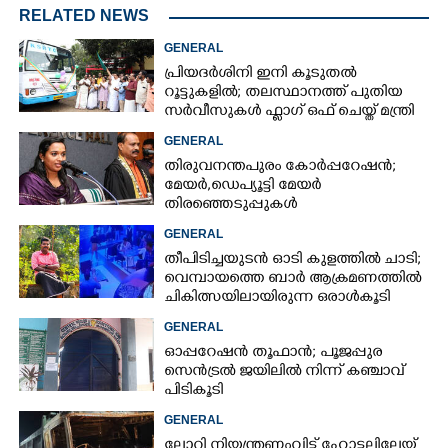
RELATED NEWS
GENERAL
പ്രിയദർശിനി ഇനി കൂടുതൽ
റൂട്ടുകളിൽ; തലസ്ഥാനത്ത് പുതിയ
സർവീസുകൾ ഫ്ലാഗ് ഒഫ് ചെയ്ത് മന്ത്രി
കെ മുരളീധരൻ
GENERAL
തിരുവനന്തപുരം കോർപ്പറേഷൻ;
മേയർ, ഡെപ്യൂട്ടി മേയർ
തിരഞ്ഞെടുപ്പുകൾ
റദ്ദാക്കണമെന്നാവശ്യപ്പെട്ട് സിപിഎം
GENERAL
തീപിടിച്ചയുടൻ ഓടി കുളത്തിൽ ചാടി;
വെമ്പായത്തെ ബാർ ആക്രമണത്തിൽ
ചികിത്സയിലായിരുന്ന ഒരാൾകൂടി
മരിച്ചു
GENERAL
ഓപ്പറേഷൻ തൂഫാൻ; പൂജപ്പുര
സെൻട്രൽ ജയിലിൽ നിന്ന് കഞ്ചാവ്
പിടികൂടി
GENERAL
ലോറി നിയന്ത്രണംവിട്ട് ഹോട്ടലിലേയ്ക്ക്