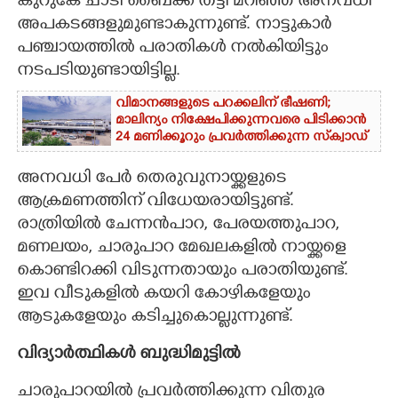
കുറുകേ ചാടി ബൈക്ക് തട്ടി മറിഞ്ഞ് അനവധി
അപകടങ്ങളുമുണ്ടാകുന്നുണ്ട്. നാട്ടുകാർ
CARTOONS
പഞ്ചായത്തിൽ പരാതികൾ നൽകിയിട്ടും
നടപടിയുണ്ടായിട്ടില്ല.
LITERATURE
വിമാനങ്ങളുടെ പറക്കലിന് ഭീഷണി;​
മാലിന്യം നിക്ഷേപിക്കുന്നവരെ പിടിക്കാൻ
ZOOM
24 മണിക്കൂറും പ്രവർത്തിക്കുന്ന സ്‌ക്വാഡ്
അനവധി പേ‌ർ തെരുവുനായ്ക്കളുടെ
CONTACT US
ആക്രമണത്തിന് വിധേയരായിട്ടുണ്ട്.
രാത്രിയിൽ ചേന്നൻപാറ, പേരയത്തുപാറ,
മണലയം, ചാരുപാറ മേഖലകളിൽ നായ്ക്കളെ
കൊണ്ടിറക്കി വിടുന്നതായും പരാതിയുണ്ട്.
ഇവ വീടുകളിൽ കയറി കോഴികളേയും
ആടുകളേയും കടിച്ചുകൊല്ലുന്നുണ്ട്.
വിദ്യാ‌ർത്ഥികൾ ബുദ്ധിമുട്ടിൽ
ചാരുപാറയിൽ പ്രവർത്തിക്കുന്ന വിതുര