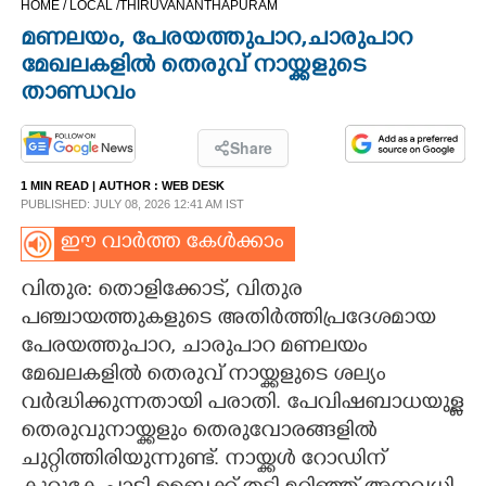
HOME /
LOCAL /
THIRUVANANTHAPURAM
CINEMA
മണലയം, പേരയത്തുപാറ,ചാരുപാറ
മേഖലകളിൽ തെരുവ് നായ്ക്കളുടെ
OPINION
താണ്ഡവം
PHOTOS
Share
1 MIN READ
| AUTHOR :
WEB DESK
PUBLISHED: JULY 08, 2026 12:41 AM IST
LIFESTYLE
ഈ വാർത്ത കേൾക്കാം
SPIRITUAL
വിതുര: തൊളിക്കോട്, വിതുര
പഞ്ചായത്തുകളുടെ അതിർത്തിപ്രദേശമായ
INFO+
പേരയത്തുപാറ, ചാരുപാറ മണലയം
മേഖലകളിൽ തെരുവ് നായ്ക്കളുടെ ശല്യം
ART
വർദ്ധിക്കുന്നതായി പരാതി. പേവിഷബാധയുള്ള
തെരുവുനായ്ക്കളും തെരുവോരങ്ങളിൽ
ചുറ്റിത്തിരിയുന്നുണ്ട്. നായ്ക്കൾ റോഡിന്
ASTRO