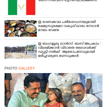
'ബസ് സർവീസ് പുനഃസ്ഥാപിക്കണം'
@​​​​​​​ ഓണക്കാല പരിശോധനയുമായി
ഭക്ഷ്യസുരക്ഷാ വകുപ്പ് ലാഭം നേടാൻ
മായം വേണ്ട
@ ബംഗളൂരു ട്രാൻസ്. ബസ് അപകടം '
വി​ശ്ര​മിക്കാൻ വിടാതെ ഡ്രൈ​വ​ർ​ക്ക്
ഡ്യൂട്ടി നൽകി ' ആരോപണവുമായി
മരിച്ചവരുടെ ബന്ധുക്കൾ
PHOTO
GALLERY