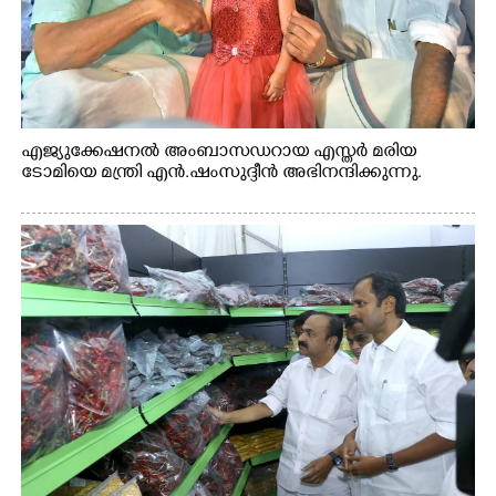
എജ്യുക്കേഷനൽ അംബാസഡറായ എസ്തർ മരിയ
ടോമിയെ മന്ത്രി എൻ.ഷംസുദ്ദീൻ അഭിനന്ദിക്കുന്നു.