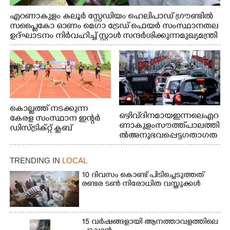
എറണാകുളം കലൂർ സ്റ്റേഡിയം ഹെലിപാഡ് ഗ്രൗണ്ടിൽ
സപ്ളൈകോ ഓണം മെഗാ ട്രേഡ് ഫെയർ സംസ്ഥാനതല
ഉദ്ഘാടനം നിർവഹിച്ച് സ്റ്റാൾ സന്ദർശിക്കുന്ന മുഖ്യമന്ത്രി
വി.ഡി. സതീശൻ. മന്ത്രി അനൂപ് ജേക്കബ് സമീപം
കൊല്ലത്ത് നടക്കുന്ന
ഒഴിവ് ദിനമായ ഇന്നലെ എറ
കേരള സംസ്ഥാന ഇന്റർ
ണാകുളം സൗത്ത് പാലത്തി
ഡിസ്ട്രിക്റ്റ് ക്ലബ്
ൽ അനുഭവപ്പെട്ട ഗതാഗത
അത്‌ലറ്റിക്
ക്കുരുക്ക്
ചാമ്പ്യൻഷിപ്പിൽ അണ്ടർ
20 ആൺകുട്ടികളുടെ 200
TRENDING IN
LOCAL
മീറ്റർ ഓട്ടം ഫൈനൽ
10 ദിവസം കൊണ്ട് പിടിച്ചെടുത്തത്
മത്സരത്തിനിടെ സിന്തറ്റിക്
രണ്ടര ടൺ നിരോധിത വസ്തുക്കൾ
ട്രാക്കിന് കുറുകെ ഓടുന്ന
നായകൾ.
15 വർഷങ്ങളായി ആനത്താവളത്തിലെ