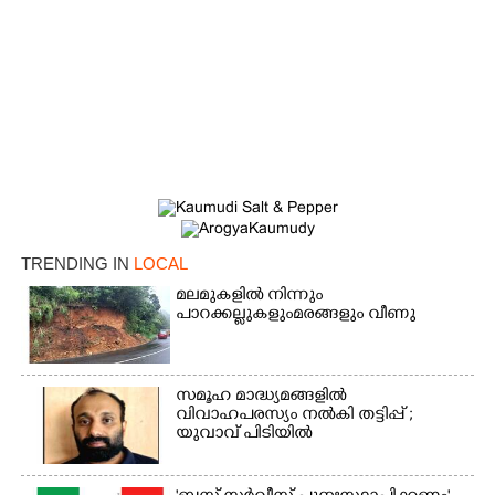
×
Share this link
TRENDING IN
LOCAL
Copy Link
മലമുകളിൽ നിന്നും
പാറക്കല്ലുകളുംമരങ്ങളും വീണു
സമൂഹ മാദ്ധ്യമങ്ങളിൽ
വിവാഹപരസ്യം നൽകി തട്ടിപ്പ് ;
യുവാവ് പിടിയിൽ