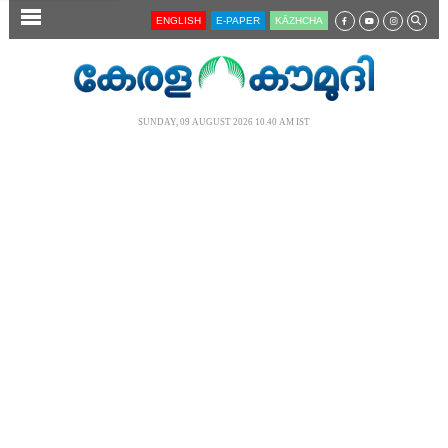
SECTIONS
ENGLISH
E-PAPER
KĀZHCHA
HOME
LATEST
SUNDAY, 09 AUGUST 2026 10.40 AM IST
AUDIO
NOTIFIED NEWS
POLL
KERALA
LOCAL
NEWS 360
CASE DIARY