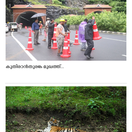
കുതിരാൻതുരങ്ക മുഖത്ത്...