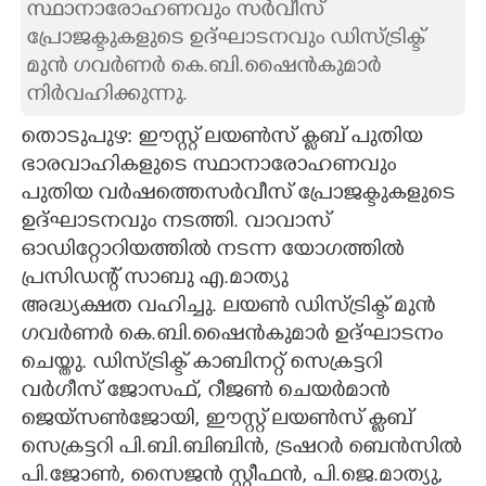
സ്ഥാനാരോഹണവും സർവീസ്
പ്രോജക്ടുകളുടെ ഉദ്ഘാടനവും ഡിസ്ട്രിക്ട്
CARTOONS
മുൻ ഗവർണർ കെ.ബി.ഷൈൻകുമാർ
നിർവഹിക്കുന്നു.
LITERATURE
തൊടുപുഴ: ഈസ്റ്റ് ലയൺസ് ക്ലബ് പുതിയ
ഭാരവാഹികളുടെ സ്ഥാനാരോഹണവും
ZOOM
പുതിയ വർഷത്തെസർവീസ് പ്രോജക്ടുകളുടെ
ഉദ്ഘാടനവും നടത്തി. വാവാസ്
CONTACT US
ഓഡിറ്റോറിയത്തിൽ നടന്ന യോഗത്തിൽ
പ്രസിഡന്റ് സാബു എ.മാത്യു
അദ്ധ്യക്ഷത വഹിച്ചു. ലയൺ ഡിസ്ട്രിക്ട് മുൻ
ഗവർണർ കെ.ബി.ഷൈൻകുമാർ ഉദ്ഘാടനം
ചെയ്തു. ഡിസ്ട്രിക്ട് കാബിനറ്റ് സെക്രട്ടറി
വർഗീസ് ജോസഫ്, റീജൺ ചെയർമാൻ
ജെയ്സൺജോയി, ഈസ്റ്റ് ലയൺസ് ക്ലബ്
സെക്രട്ടറി പി.ബി.ബിബിൻ, ട്രഷറർ ബെൻസിൽ
പി.ജോൺ, സൈജൻ സ്റ്റീഫൻ, പി.ജെ.മാത്യു,