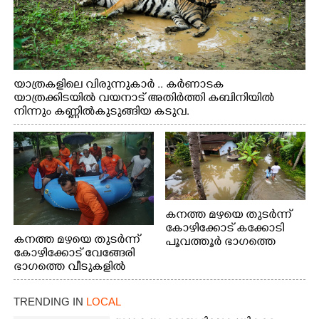
യാത്രകളിലെ വിരുന്നുകാർ .. കർണാടക
യാത്രക്കിടയിൽ വയനാട് അതിർത്തി കബിനിയിൽ
നിന്നും കണ്ണിൽകുടുങ്ങിയ കടുവ.
കനത്ത മഴയെ തുടർന്ന്
കോഴിക്കോട് കക്കോടി
കനത്ത മഴയെ തുടർന്ന്
പൂവത്തൂർ ഭാഗത്തെ
കോഴിക്കോട് വേങ്ങേരി
വീടുകളിൽ വെള്ളം
ഭാഗത്തെ വീടുകളിൽ
കയറിയപ്പോൾ
വെള്ളം
കയറിയപ്പോൾ ആളുകളെ
TRENDING IN
LOCAL
സുരക്ഷിത സ്ഥാനത്തേക്ക്