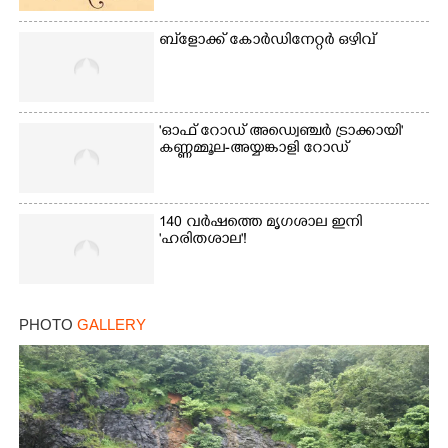
Copy Link
ബ്‌ളോക്ക് കോർഡിനേറ്റർ ഒഴിവ്
'ഓഫ് റോഡ് അഡ്വെഞ്ചർ ട്രാക്കായി'
കണ്ണമ്മൂല-അയ്യങ്കാളി റോഡ്
140 വർഷത്തെ മൃഗശാല ഇനി
'ഹരിതശാല'!
PHOTO
GALLERY