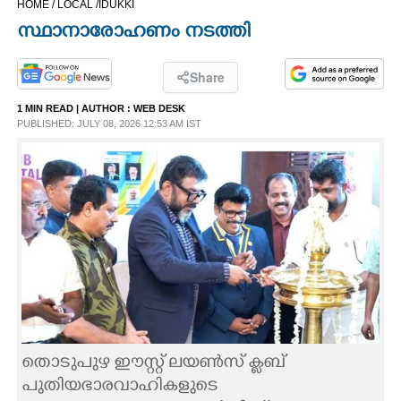
HOME /
LOCAL /
IDUKKI
CINEMA
സ്ഥാനാരോഹണം നടത്തി
OPINION
Share
1 MIN READ
| AUTHOR :
WEB DESK
PHOTOS
PUBLISHED: JULY 08, 2026 12:53 AM IST
LIFESTYLE
SPIRITUAL
INFO+
ART
തൊടുപുഴ ഈസ്റ്റ് ലയൺസ് ക്ലബ്
ASTRO
പുതിയഭാരവാഹികളുടെ