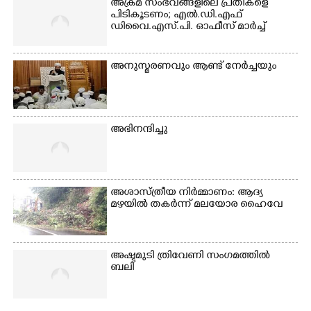
മാറ്റുന്ന സുരക്ഷാസേനാം
അക്രമ സംഭവങ്ങളിലെ പ്രതികളെ
ഗങ്ങൾ
പിടികൂടണം; എൽ.ഡി.എഫ്
ഡിവൈ.എസ്.പി. ഓഫീസ് മാർച്ച്
അനുസ്മരണവും ആണ്ട് നേർച്ചയും
അഭിനന്ദിച്ചു
അശാസ്ത്രീയ നിർമ്മാണം: ആദ്യ
മഴയിൽ തകർന്ന് മലയോര ഹൈവേ
അഷ്ടമുടി ത്രിവേണി സംഗമത്തിൽ
ബലി