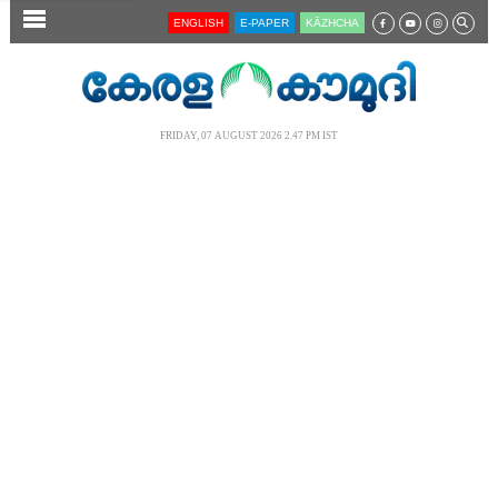
SECTIONS
ENGLISH
E-PAPER
KĀZHCHA
HOME
LATEST
FRIDAY, 07 AUGUST 2026 2.47 PM IST
AUDIO
NOTIFIED NEWS
POLL
KERALA
LOCAL
NEWS 360
CASE DIARY