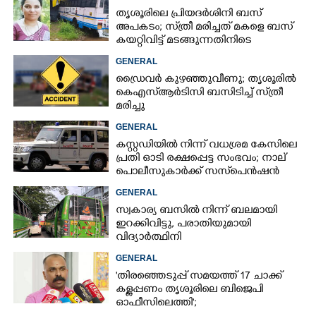
തൃശൂരിലെ പ്രിയദർശിനി ബസ്
അപകടം; സ്‌ത്രീ മരിച്ചത് മകളെ ബസ്
കയറ്റിവിട്ട് മടങ്ങുന്നതിനിടെ
GENERAL
ഡ്രൈവർ കുഴഞ്ഞുവീണു; തൃശൂരിൽ
കെഎസ്‌ആർടിസി ബസിടിച്ച് സ്‌ത്രീ
മരിച്ചു
GENERAL
കസ്റ്റഡിയിൽ നിന്ന് വധശ്രമ കേസിലെ
പ്രതി ഓടി രക്ഷപ്പെട്ട സംഭവം; നാല്
പൊലീസുകാർക്ക് സസ്‌പെൻഷൻ
GENERAL
സ്വകാര്യ ബസിൽ നിന്ന് ബലമായി
ഇറക്കിവിട്ടു, പരാതിയുമായി
വിദ്യാർത്ഥിനി
GENERAL
'തിരഞ്ഞെടുപ്പ് സമയത്ത് 17 ചാക്ക്
കള്ളപ്പണം തൃശൂരിലെ ബിജെപി
ഓഫീസിലെത്തി';