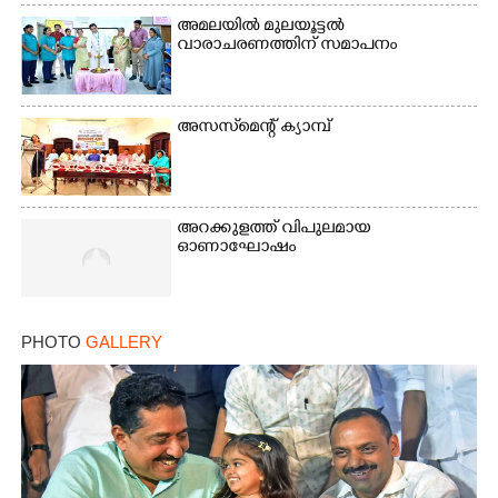
അമലയിൽ മുലയൂട്ടൽ
വാരാചരണത്തിന് സമാപനം
അസസ്‌മെന്റ് ക്യാമ്പ്
×
Share this link
അറക്കുളത്ത് വിപുലമായ
ഓണാഘോഷം
Copy Link
PHOTO
GALLERY