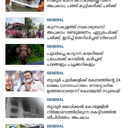
സ്‌കൂൾ ബസ് കനാലിലേയ്ക്ക് വീണ്
അപകടം; പത്ത് കുട്ടികൾക്ക് പരിക്ക്
GENERAL
കുന്നംകുളത്ത് സ്വകാര്യബസ്
അപകടം: രണ്ടുമരണം, എട്ടുപേർക്ക്
പരിക്ക്, ഇടിച്ച് തെറിപ്പിച്ചത് നിരവധി
വാഹനങ്ങളെ
GENERAL
പുലർച്ചെ കാട്ടാന കയറിയത്
പലചരക്ക് കടയിൽ; കഴിച്ചത്
പഴങ്ങളും പച്ചക്കറികളും
GENERAL
തൃശൂർ പുലിക്കളിക്ക് കേന്ദ്രത്തിന്റെ 24
ലക്ഷം ധനസഹായം: ഔദ്യോഗിക
ഉത്തരവായെന്ന് കേന്ദ്രമന്ത്രി സുരേഷ്
ഗോപി
GENERAL
തൃശൂർ മെഡിക്കൽ കോളേജിൽ
നിർമ്മാണത്തിലിരുന്ന കെട്ടിടത്തിൽ
തീപിടിത്തം: അപകടം
മൂന്നാംനിലയിൽ
GENERAL