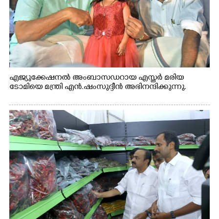
എജ്യുക്കേഷനൽ അംബാസഡറായ എസ്തർ മരിയ
ടോമിയെ മന്ത്രി എൻ.ഷംസുദ്ദീൻ അഭിനന്ദിക്കുന്നു.