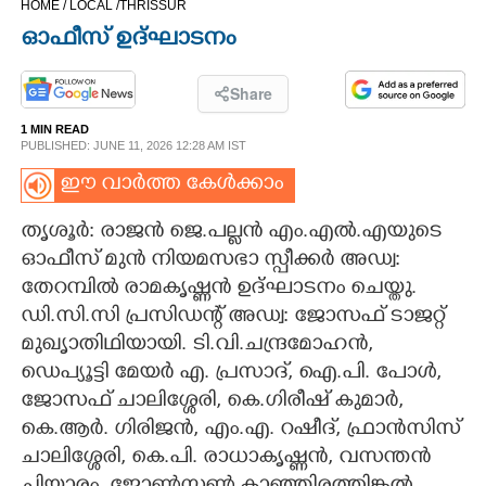
HOME /
LOCAL /
THRISSUR
CINEMA
ഓഫീസ് ഉദ്ഘാടനം
OPINION
Share
1 MIN READ
PHOTOS
PUBLISHED: JUNE 11, 2026 12:28 AM IST
ഈ വാർത്ത കേൾക്കാം
LIFESTYLE
തൃശൂർ: രാജൻ ജെ.പല്ലൻ എം.എൽ.എയുടെ
ഓഫീസ് മുൻ നിയമസഭാ സ്പീക്കർ അഡ്വ:
SPIRITUAL
തേറമ്പിൽ രാമകൃഷ്ണൻ ഉദ്ഘാടനം ചെയ്തു.
ഡി.സി.സി പ്രസിഡന്റ് അഡ്വ: ജോസഫ് ടാജറ്റ്
INFO+
മുഖൃാതിഥിയായി. ടി.വി.ചന്ദ്രമോഹൻ,
ഡെപ്യൂട്ടി മേയർ എ. പ്രസാദ്, ഐ.പി. പോൾ,
ART
ജോസഫ് ചാലിശ്ശേരി, കെ.ഗിരീഷ് കുമാർ,
കെ.ആർ. ഗിരിജൻ, എം.എ. റഷീദ്, ഫ്രാൻസിസ്
ചാലിശ്ശേരി, കെ.പി. രാധാകൃഷ്ണൻ, വസന്തൻ
ASTRO