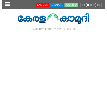
SECTIONS
ENGLISH
E-PAPER
KĀZHCHA
HOME
LATEST
SATURDAY, 08 AUGUST 2026 11.16 PM IST
AUDIO
NOTIFIED NEWS
POLL
KERALA
LOCAL
NEWS 360
CASE DIARY