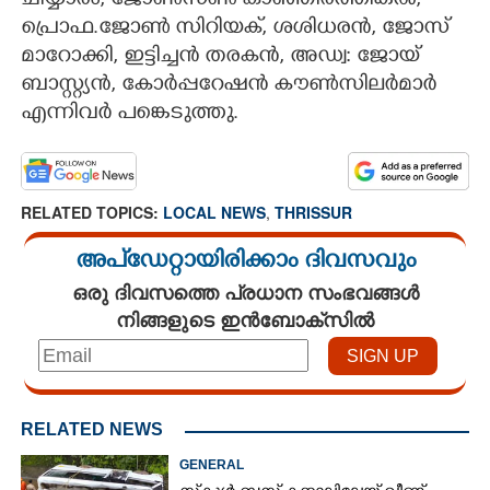
ചിയ്യാരം, ജോൺസൺ കാഞ്ഞിരത്തിങ്കൽ,
പ്രൊഫ.ജോൺ സിറിയക്, ശശിധരൻ, ജോസ്
CARTOONS
മാറോക്കി, ഇട്ടിച്ചൻ തരകൻ, അഡ്വ: ജോയ്
ബാസ്റ്റ്യൻ, കോർപ്പറേഷൻ കൗൺസിലർമാർ
LITERATURE
എന്നിവർ പങ്കെടുത്തു.
ZOOM
RELATED TOPICS:
LOCAL NEWS
,
THRISSUR
CONTACT US
അപ്ഡേറ്റായിരിക്കാം ദിവസവും
ഒരു ദിവസത്തെ പ്രധാന സംഭവങ്ങൾ
നിങ്ങളുടെ ഇൻബോക്സിൽ
RELATED NEWS
GENERAL