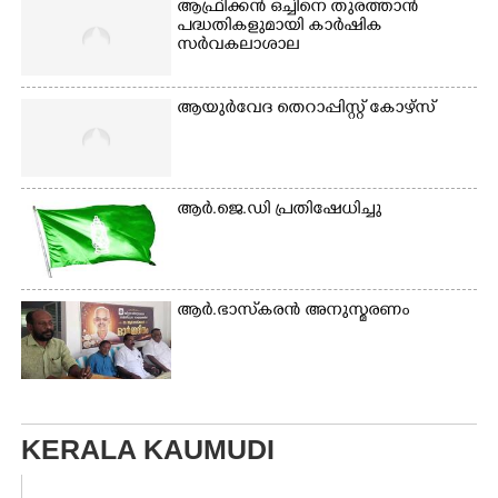
ആഫ്രിക്കൻ ഒച്ചിനെ തുരത്താൻ
പദ്ധതികളുമായി കാർഷിക
സർവകലാശാല
ആയുർവേദ തെറാപ്പിസ്റ്റ് കോഴ്സ്
ആർ.ജെ.ഡി പ്രതിഷേധിച്ചു
ആർ.ഭാസ്‌കരൻ അനുസ്മരണം
KERALA KAUMUDI