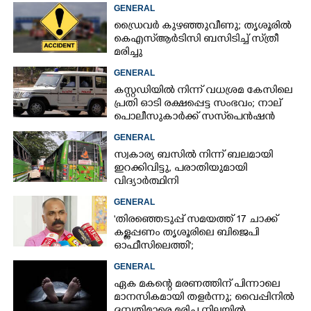
GENERAL
ഡ്രൈവർ കുഴഞ്ഞുവീണു; തൃശൂരിൽ
കെഎസ്‌ആർടിസി ബസിടിച്ച് സ്‌ത്രീ
മരിച്ചു
GENERAL
കസ്റ്റഡിയിൽ നിന്ന് വധശ്രമ കേസിലെ
പ്രതി ഓടി രക്ഷപ്പെട്ട സംഭവം; നാല്
പൊലീസുകാർക്ക് സസ്‌പെൻഷൻ
GENERAL
സ്വകാര്യ ബസിൽ നിന്ന് ബലമായി
ഇറക്കിവിട്ടു, പരാതിയുമായി
വിദ്യാർത്ഥിനി
GENERAL
'തിരഞ്ഞെടുപ്പ് സമയത്ത് 17 ചാക്ക്
കള്ളപ്പണം തൃശൂരിലെ ബിജെപി
ഓഫീസിലെത്തി';
വെളിപ്പെടുത്തലുമായി മുൻ ഓഫീസ്
GENERAL
സെക്രട്ടറി
ഏക മകന്റെ മരണത്തിന് പിന്നാലെ
മാനസികമായി തളർന്നു; വൈപ്പിനിൽ