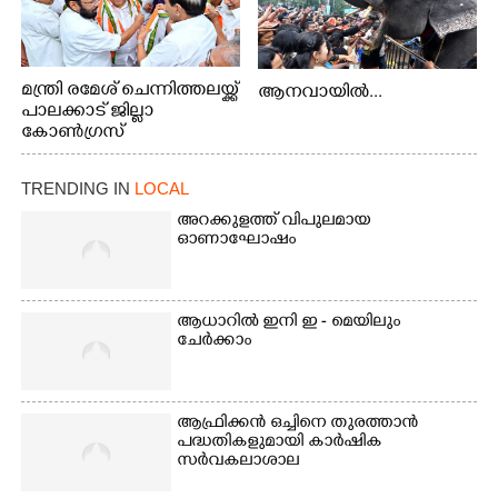
മന്ത്രി രമേശ് ചെന്നിത്തലയ്ക്ക്
ആനവായിൽ...
പാലക്കാട് ജില്ലാ
കോൺഗ്രസ്
TRENDING IN
LOCAL
അറക്കുളത്ത് വിപുലമായ
ഓണാഘോഷം
ആധാറിൽ ഇനി ഇ - മെയിലും
ചേർക്കാം
ആഫ്രിക്കൻ ഒച്ചിനെ തുരത്താൻ
പദ്ധതികളുമായി കാർഷിക
സർവകലാശാല