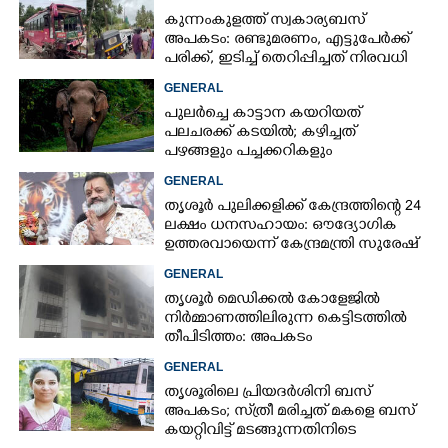
കുന്നംകുളത്ത് സ്വകാര്യബസ്
അപകടം: രണ്ടുമരണം, എട്ടുപേർക്ക്
പരിക്ക്, ഇടിച്ച് തെറിപ്പിച്ചത് നിരവധി
വാഹനങ്ങളെ
GENERAL
പുലർച്ചെ കാട്ടാന കയറിയത്
പലചരക്ക് കടയിൽ; കഴിച്ചത്
പഴങ്ങളും പച്ചക്കറികളും
GENERAL
തൃശൂർ പുലിക്കളിക്ക് കേന്ദ്രത്തിന്റെ 24
ലക്ഷം ധനസഹായം: ഔദ്യോഗിക
ഉത്തരവായെന്ന് കേന്ദ്രമന്ത്രി സുരേഷ്
ഗോപി
GENERAL
തൃശൂർ മെഡിക്കൽ കോളേജിൽ
നിർമ്മാണത്തിലിരുന്ന കെട്ടിടത്തിൽ
തീപിടിത്തം: അപകടം
മൂന്നാംനിലയിൽ
GENERAL
തൃശൂരിലെ പ്രിയദർശിനി ബസ്
അപകടം; സ്‌ത്രീ മരിച്ചത് മകളെ ബസ്
കയറ്റിവിട്ട് മടങ്ങുന്നതിനിടെ