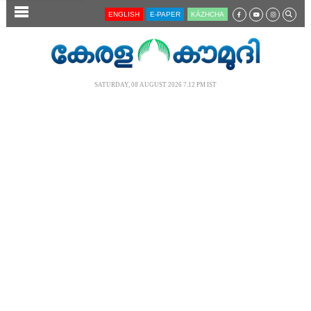
SECTIONS
ENGLISH
E-PAPER
KĀZHCHA
HOME
LATEST
SATURDAY, 08 AUGUST 2026 7.12 PM IST
AUDIO
NOTIFIED NEWS
POLL
KERALA
LOCAL
NEWS 360
CASE DIARY