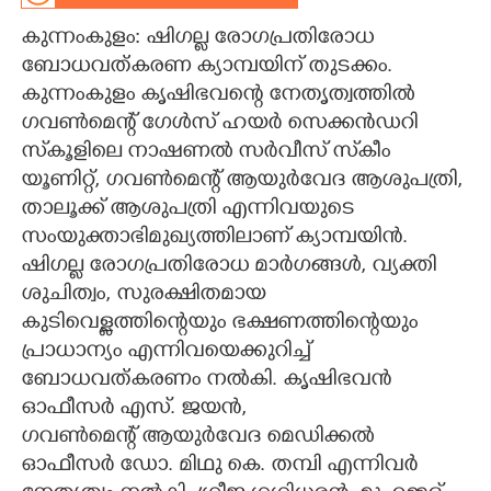
കുന്നംകുളം: ഷിഗല്ല രോഗപ്രതിരോധ
CARTOONS
ബോധവത്കരണ ക്യാമ്പയിന് തുടക്കം.
കുന്നംകുളം കൃഷിഭവന്റെ നേതൃത്വത്തിൽ
LITERATURE
ഗവൺമെന്റ് ഗേൾസ് ഹയർ സെക്കൻഡറി
സ്‌കൂളിലെ നാഷണൽ സർവീസ് സ്‌കീം
ZOOM
യൂണിറ്റ്, ഗവൺമെന്റ് ആയുർവേദ ആശുപത്രി,
താലൂക്ക് ആശുപത്രി എന്നിവയുടെ
CONTACT US
സംയുക്താഭിമുഖ്യത്തിലാണ് ക്യാമ്പയിൻ.
ഷിഗല്ല രോഗപ്രതിരോധ മാർഗങ്ങൾ, വ്യക്തി
ശുചിത്വം, സുരക്ഷിതമായ
കുടിവെള്ളത്തിന്റെയും ഭക്ഷണത്തിന്റെയും
പ്രാധാന്യം എന്നിവയെക്കുറിച്ച്
ബോധവത്കരണം നൽകി. കൃഷിഭവൻ
ഓഫീസർ എസ്. ജയൻ,
ഗവൺമെന്റ് ആയുർവേദ മെഡിക്കൽ
ഓഫീസർ ഡോ. മിഥു കെ. തമ്പി എന്നിവർ