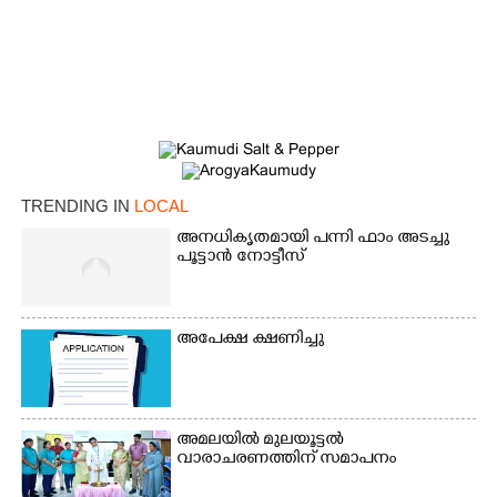
TRENDING IN
LOCAL
×
അനധികൃതമായി പന്നി ഫാം അടച്ചു
Share this link
പൂട്ടാൻ നോട്ടീസ്
അപേക്ഷ ക്ഷണിച്ചു
Copy Link
അമലയിൽ മുലയൂട്ടൽ
വാരാചരണത്തിന് സമാപനം