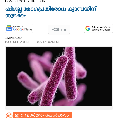
HOME /
LOCAL /
THRISSUR
CINEMA
ഷിഗല്ല രോഗപ്രതിരോധ ക്യാമ്പയിന്
തുടക്കം
OPINION
Share
PHOTOS
1 MIN READ
PUBLISHED: JUNE 11, 2026 12:50 AM IST
LIFESTYLE
SPIRITUAL
INFO+
ART
ASTRO
ഈ വാർത്ത കേൾക്കാം