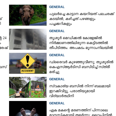
GENERAL
പുലർച്ചെ കാട്ടാന കയറിയത് പലചരക്ക്
്
കടയിൽ; കഴിച്ചത് പഴങ്ങളും
ി
പച്ചക്കറികളും
GENERAL
െ 24
തൃശൂർ മെഡിക്കൽ കോളേജിൽ
ക
നിർമ്മാണത്തിലിരുന്ന കെട്ടിടത്തിൽ
രേഷ്
തീപിടിത്തം: അപകടം മൂന്നാംനിലയിൽ
Share this link
GENERAL
ഡ്രൈവർ കുഴഞ്ഞുവീണു; തൃശൂരിൽ
 ബസ്
കെഎസ്‌ആർടിസി ബസിടിച്ച് സ്‌ത്രീ
മരിച്ചു
GENERAL
സ്വകാര്യ ബസിൽ നിന്ന് ബലമായി
Copy Link
ഇറക്കിവിട്ടു, പരാതിയുമായി
വിദ്യാർത്ഥിനി
GENERAL
സിയിൽ സ്ത്രീകൾക്ക്
ഏക മകന്റെ മരണത്തിന് പിന്നാലെ
 126
മാനസികമായി തളർന്നു; വൈപ്പിനിൽ