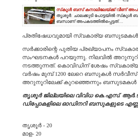
സ്‌കൂൾ ബസ് കനാലിലേയ്ക്ക് വീണ് അപകടം;
CARTOONS
തൃശൂർ: ചാലക്കുടി പോട്ടയിൽ സ്‌കൂൾ 
ബസാണ് അപകടത്തിൽപ്പെട്ടത്....
LITERATURE
പ്രതിഷേധവുമായി സ്വകാര്യ ബസുടമകൾ
ZOOM
സർക്കാരിന്റെ പുതിയ പ്രഖ്യാപനം സ്വക
സംഘടനകൾ പറയുന്നു. നിലവിൽ അറുനൂറ
CONTACT US
നടത്തുന്നത്. കൊവിഡിന് ശേഷം സ്വകാര
വർഷം മുമ്പ് 1200 ലേറെ ബസുകൾ സർവീസ് 
അറുനൂറിലേക്ക് കുറഞ്ഞെന്നും ബസുടമകൾ 
തൃശൂർ ജില്ലയിലെ വിവിധ കെ.എസ്. ആർ.ട
ഡിപ്പോകളിലെ ഓഡിനറി ബസുകളുടെ എണ്ണ
തൃശൂർ - 20
മാള- 20