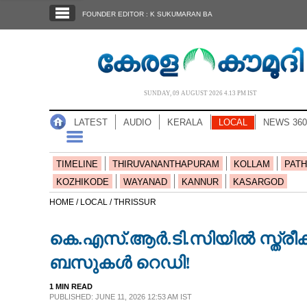
SECTIONS
FOUNDER EDITOR : K SUKUMARAN BA
HOME
LATEST
AUDIO
SUNDAY, 09 AUGUST 2026 4.13 PM IST
NOTIFIED NEWS
LATEST
AUDIO
KERALA
LOCAL
NEWS 360
POLL
KERALA
TIMELINE
THIRUVANANTHAPURAM
KOLLAM
PATH
KOZHIKODE
WAYANAD
KANNUR
KASARGOD
LOCAL
HOME /
LOCAL /
THRISSUR
കെ.എസ്.ആർ.ടി.സിയിൽ സ്ത്രീ
NEWS 360
ബസുകൾ റെഡി!
CASE DIARY
1 MIN READ
PUBLISHED: JUNE 11, 2026 12:53 AM IST