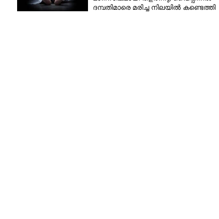
!
ദമ്പതിമാരെ മരിച്ച നിലയിൽ കണ്ടെത്തി
ീസ്