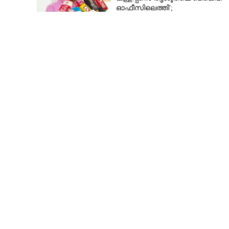
ബസുകൾ റെഡി
ഓഫീസിലെത്തി';
വെളിപ്പെടുത്തലുമായി മുൻ ഓഫ
സെക്രട്ടറി