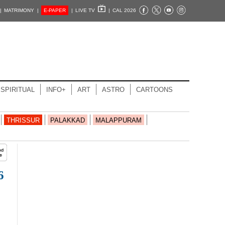
|
MATRIMONY |
E-PAPER
|
LIVE TV
|
CAL 2026
SPIRITUAL
INFO+
ART
ASTRO
CARTOONS
THRISSUR
PALAKKAD
MALAPPURAM
6