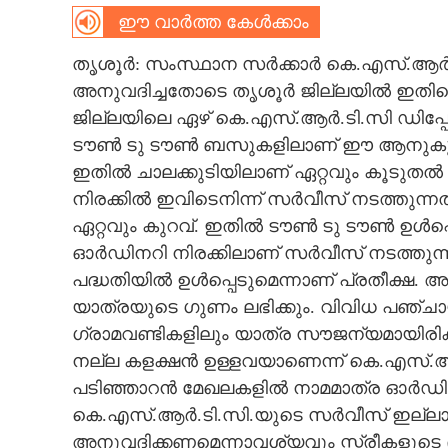
CINEMA
ഈ വാർത്ത കേൾക്കാം
തൃശൂർ: സംസ്ഥാന സർക്കാർ കെ.എസ്.ആർ.ട
OPINION
അനുവദിച്ചതോടെ തൃശൂർ ജില്ലയിൽ ഇതിന്റ
ജില്ലയിലെ ഏഴ് കെ.എസ്.ആർ.ടി.സി ഡിപ്പ
PHOTOS
ടൗൺ ടു ടൗൺ ബസുകളിലാണ് ഈ ആനുകൂല
ഇതിൽ ചാലക്കുടിയിലാണ് ഏറ്റവും കൂടു
LIFESTYLE
നിരക്കിൽ ഇവിടെനിന്ന് സർവീസ് നടത്തുന്നത
ഏറ്റവും കുറവ്. ഇതിൽ ടൗൺ ടു ടൗൺ ഉൾപ്
SPIRITUAL
ഓർഡിനറി നിരക്കിലാണ് സർവീസ് നടത്തുന
പദ്ധതിയിൽ ഉൾപ്പെടുമെന്നാണ് പ്രതീക്ഷ.
യാത്രയുടെ ഗുണം ലഭിക്കും. വിവിധ പഞ്ചായ
INFO+
ഗ്രാമവണ്ടികളിലും യാത്ര സൗജന്യമായിരി
നല്ല കളക്ഷൻ ഉള്ളവയാണെന്ന് കെ.എസ്.
ART
പടിഞ്ഞാറൻ മേഖലകളിൽ നാമമാത്ര ഓർഡിന
കെ.എസ്.ആർ.ടി.സി.യുടെ സർവീസ് ഇല്ലാ
ASTRO
അനുവദിക്കണമെന്നാവശ്യവും സ്ത്രീകളുടെ ഭാഗ