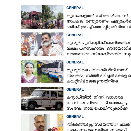
GENERAL
കുന്നംകുളത്ത് സ്വകാര്യബസ്
അപകടം: രണ്ടുമരണം, എട്ടുപേർക്ക
പരിക്ക്, ഇടിച്ച് തെറിപ്പിച്ചത് നിരവധ
വാഹനങ്ങളെ
GENERAL
തൃശൂർ പുലിക്കളിക്ക് കേന്ദ്രത്തിന്റ
ലക്ഷം ധനസഹായം: ഔദ്യോഗി
ഉത്തരവായെന്ന് കേന്ദ്രമന്ത്രി സു
ഗോപി
GENERAL
തൃശൂരിലെ പ്രിയദർശിനി ബസ്
അപകടം; സ്‌ത്രീ മരിച്ചത് മകളെ
കയറ്റിവിട്ട് മടങ്ങുന്നതിനിടെ
GENERAL
കസ്റ്റഡിയിൽ നിന്ന് വധശ്രമ
കേസിലെ പ്രതി ഓടി രക്ഷപ്പെട്ട
സംഭവം; നാല് പൊലീസുകാർക്ക്
സസ്‌പെൻഷൻ
GENERAL
കെ.എസ്.ആർ.ടി.
'തിരഞ്ഞെടുപ്പ് സമയത്ത് 17 ചാക്ക്
സൗജന്യ യാത്ര: തൃശൂരിൽ
കള്ളപ്പണം തൃശൂരിലെ ബിജെപി