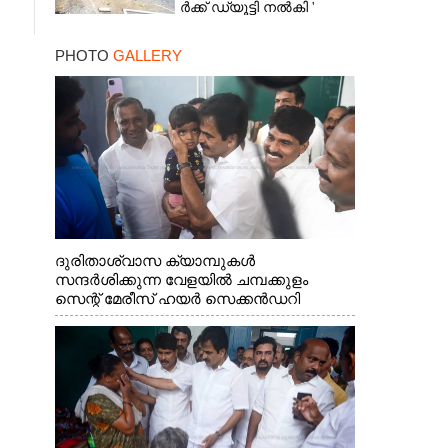
ർ​ക്ക് ഡ്യൂട്ടി നൽകി '
ആരോപണവുമായി
മരിച്ചവരുടെ ബന്ധുക്കൾ
PHOTO
GALLERY
ദുരിതാശ്വാസ ക്യാമ്പുകൾ
സന്ദർശിക്കുന്ന വേളയിൽ ചമ്പക്കുളം
സെന്റ് മേരീസ് ഹയർ സെക്കൻഡറി
സ്കൂളിലെ ക്യാമ്പിലെത്തിയ എ.ഐ.സി.സി
ജനറൽ സെക്രട്ടറി കെ.സി
വേണുഗോപാൽ എം.പി കുരുന്നിനെ
എടുത്ത് ലാളിച്ചപ്പോൾ. സഹകരണ-
എക്സൈസ് വകുപ്പ് മന്ത്രി എം. ലിജു,
കൃഷിവകുപ്പ് മന്ത്രി ടി. സിദ്ദിഖ്, റെജി
ചെറിയാൻ എം. എൽ. എ എന്നിവർ സമീപം