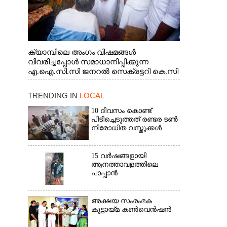
ക്യാമ്പിലെ അംഗം വിഷമങ്ങൾ
വിവരിച്ചപ്പോൾ സമാധാനിപ്പിക്കുന്ന
എ.ഐ.സി.സി ജനറൽ സെക്രട്ടറി കെ.സി
വേണുഗോപാൽ എം.പി. സഹകരണ-
എക്സൈസ് വകുപ്പ് മന്ത്രി എം. ലിജു,
TRENDING IN
LOCAL
എന്നിവർ
10 ദിവസം കൊണ്ട്
പിടിച്ചെടുത്തത് രണ്ടര ടൺ
നിരോധിത വസ്തുക്കൾ
15 വർഷങ്ങളായി
ആനത്താവളത്തിലെ
പാപ്പാൻ
അക്ഷയ സംരംഭക
കൂട്ടായ്മ കൺവെൻഷൻ