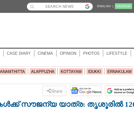
ENGLISH |
KĀZHCHA
CASE DIARY
CINEMA
OPINION
PHOTOS
LIFESTYLE
ANAMTHITTA
ALAPPUZHA
KOTTAYAM
IDUKKI
ERNAKULAM
Share
കൾക്ക് സൗജന്യ യാത്ര: തൃശൂരിൽ 12