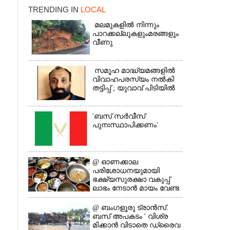
TRENDING IN
LOCAL
മലമുകളിൽ നിന്നും
പാറക്കല്ലുകളുംമരങ്ങളും
×
വീണു
സമൂഹ മാദ്ധ്യമങ്ങളിൽ
വിവാഹപരസ്യം നൽകി
തട്ടിപ്പ് ; യുവാവ് പിടിയിൽ
'ബസ് സർവീസ്
പുനഃസ്ഥാപിക്കണം'
@​​​​​​​ ഓണക്കാല
പരിശോധനയുമായി
ഭക്ഷ്യസുരക്ഷാ വകുപ്പ്
ലാഭം നേടാൻ മായം വേണ്ട
@ ബംഗളൂരു ട്രാൻസ്.
ബസ് അപകടം ' വി​ശ്ര​
മിക്കാൻ വിടാതെ ഡ്രൈ​വ​