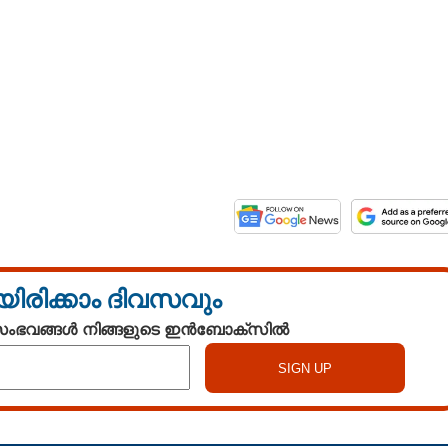
യിരിക്കാം ദിവസവും
 സംഭവങ്ങൾ നിങ്ങളുടെ ഇൻബോക്സിൽ