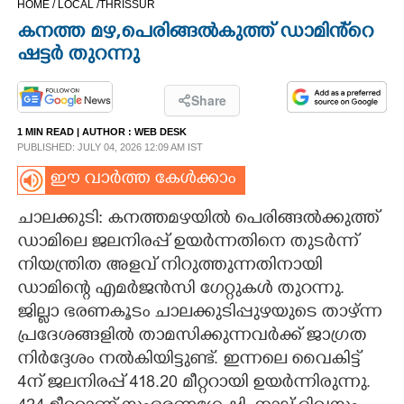
HOME /
LOCAL /
THRISSUR
CINEMA
കനത്ത മഴ,പെരിങ്ങൽകുത്ത് ഡാമിൻ്റെ
ഷട്ടർ തുറന്നു
OPINION
Share
PHOTOS
1 MIN READ
| AUTHOR :
WEB DESK
PUBLISHED: JULY 04, 2026 12:09 AM IST
LIFESTYLE
ഈ വാർത്ത കേൾക്കാം
ചാലക്കുടി: കനത്തമഴയിൽ പെരിങ്ങല്‍ക്കുത്ത്
SPIRITUAL
ഡാമിലെ ജലനിരപ്പ് ഉയർന്നതിനെ തുടർന്ന്
നിയന്ത്രിത അളവ് നിറുത്തുന്നതിനായി
INFO+
ഡാമിന്റെ എമർജൻസി ഗേറ്റുകൾ തുറന്നു.
ജില്ലാ ഭരണകൂടം ചാലക്കുടിപ്പുഴയുടെ താഴ്ന്ന
ART
പ്രദേശങ്ങളിൽ താമസിക്കുന്നവർക്ക് ജാഗ്രത
നിർദ്ദേശം നൽകിയിട്ടുണ്ട്. ഇന്നലെ വൈകിട്ട്
4ന് ജലനിരപ്പ് 418.20 മീറ്ററായി ഉയര്‍ന്നിരുന്നു.
ASTRO