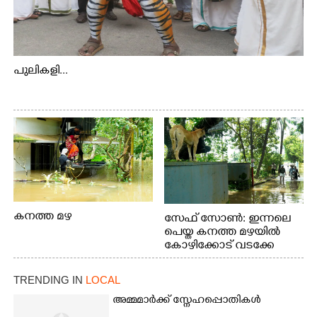
പുലികളി...
കനത്ത മഴ
സേഫ് സോൺ: ഇന്നലെ
പെയ്ത കനത്ത മഴയിൽ
കോഴിക്കോട് വടക്കേ
വയലിൽ വെള്ളം
കയറിയതിനെ തുടർന്ന്
TRENDING IN
LOCAL
വീട്ടുസാധനങ്ങളുമായി
വെള്ളത്തിലൂടെ
അമ്മമാർക്ക് സ്നേഹപ്പൊതികൾ
നടന്നുവരുന്നവരെ