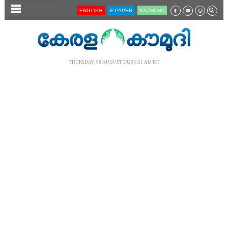
SECTIONS
ENGLISH
E-PAPER
KĀZHCHA
HOME
LATEST
THURSDAY, 06 AUGUST 2026 8.51 AM IST
AUDIO
NOTIFIED NEWS
POLL
KERALA
LOCAL
NEWS 360
CASE DIARY