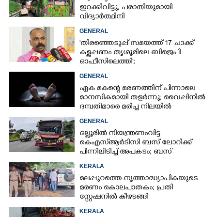
ഇറക്കിവിട്ടു, പരാതിയുമായി
വിദ്യാർത്ഥിനി
GENERAL
'തിരഞ്ഞെടുപ്പ് സമയത്ത് 17 ചാക്ക്
കള്ളപ്പണം തൃശൂരിലെ ബിജെപി
ഓഫീസിലെത്തി';
വെളിപ്പെടുത്തലുമായി മുൻ ഓഫീസ്
GENERAL
സെക്രട്ടറി
ഏക മകന്റെ മരണത്തിന് പിന്നാലെ
മാനസികമായി തളർന്നു; വൈപ്പിനിൽ
ദമ്പതിമാരെ മരിച്ച നിലയിൽ
കണ്ടെത്തി
GENERAL
ഒല്ലൂരിൽ നിയന്ത്രണംവിട്ട
കെഎസ്‌ആർടിസി ബസ് ലോറിക്ക്
പിന്നിലിടിച്ച് അപകടം; ബസ്
ഡ്രൈവർക്ക് പരിക്ക്
KERALA
മലപ്പുറത്തെ നൃത്താദ്ധ്യാപികയുടെ
മരണം കൊലപാതകം; പ്രതി
സ്റ്റേഷനിൽ കീഴടങ്ങി
KERALA