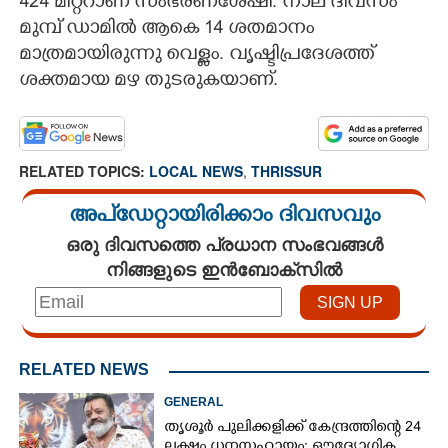
424 മീറ്ററാണ് സംഭരണശേഷി. നാല് ദിവസം
മുമ്പ് ഡാമിൽ ആകെ 14 ശതമാനം
CARTOONS
മാത്രമായിരുന്നു വെള്ളം. വൃഷ്ടിപ്രദേശത്ത്
ശക്തമായ മഴ തുടരുകയാണ്.
LITERATURE
ZOOM
RELATED TOPICS:
LOCAL NEWS
,
THRISSUR
CONTACT US
അപ്ഡേറ്റായിരിക്കാം ദിവസവും
ഒരു ദിവസത്തെ പ്രധാന സംഭവങ്ങൾ
നിങ്ങളുടെ ഇൻബോക്സിൽ
RELATED NEWS
GENERAL
തൃശൂർ പുലിക്കളിക്ക് കേന്ദ്രത്തിന്റെ 24
ലക്ഷം ധനസഹായം: ഔദ്യോഗിക