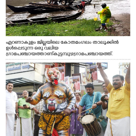
എറണാകുളം ജില്ലയിലെ കോതമംഗലം താലൂക്കിൽ
ഉൾപ്പെടുന്ന ഒരു വലിയ
ഗ്രാമപഞ്ചായത്താണ് കുട്ടമ്പുഴ ഗ്രാമ പഞ്ചായത്ത്.
ആദിവാസി ഊരുകളായ വെള്ളാരംകുത്ത്, കത്തിപ്പാറ,
ഉറിയംപെട്ടി, തേക്കല്ല്, വെട്ടിക്കല്ല്, മഞ്ചപ്പാറ എന്നീ ആറു
സ്ഥലങ്ങളിലേക്കുള്ള പ്രധാന സഞ്ചാര മാർഗമാണ് ഈ
കാണുന്ന കടത്ത് വള്ളം