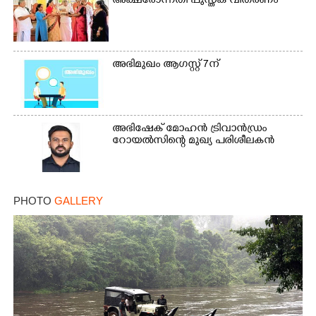
അക്ഷരോന്നതി പുസ്തക വിതരണം
അഭിമുഖം ആഗസ്റ്റ് 7ന്
×
Share this link
അഭിഷേക് മോഹൻ ട്രിവാൻഡ്രം
റോയൽസിന്റെ മുഖ്യ പരിശീലകൻ
PHOTO
GALLERY
Copy Link