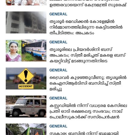
ഉത്തരവായെന്ന് കേന്ദ്രമന്ത്രി സുരേഷ്
ഗോപി
GENERAL
തൃശൂർ മെഡിക്കൽ കോളേജിൽ
നിർമ്മാണത്തിലിരുന്ന കെട്ടിടത്തിൽ
തീപിടിത്തം: അപകടം
മൂന്നാംനിലയിൽ
GENERAL
തൃശൂരിലെ പ്രിയദർശിനി ബസ്
അപകടം; സ്‌ത്രീ മരിച്ചത് മകളെ ബസ്
കയറ്റിവിട്ട് മടങ്ങുന്നതിനിടെ
GENERAL
ഡ്രൈവർ കുഴഞ്ഞുവീണു; തൃശൂരിൽ
കെഎസ്‌ആർടിസി ബസിടിച്ച് സ്‌ത്രീ
മരിച്ചു
GENERAL
കസ്റ്റഡിയിൽ നിന്ന് വധശ്രമ കേസിലെ
പ്രതി ഓടി രക്ഷപ്പെട്ട സംഭവം; നാല്
പൊലീസുകാർക്ക് സസ്‌പെൻഷൻ
GENERAL
സ്വകാര്യ ബസിൽ നിന്ന് ബലമായി