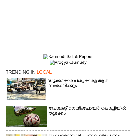
TRENDING IN
LOCAL
'തൃക്കാക്കര പശു'ക്കളെ ആര്
സംരക്ഷിക്കും
'പ്രോജക്ട് ഗെയിംചേഞ്ചർ' കൊച്ചിയിൽ
തുടക്കം