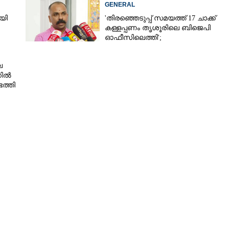
GENERAL
യി
'തിരഞ്ഞെടുപ്പ് സമയത്ത് 17 ചാക്ക്
കള്ളപ്പണം തൃശൂരിലെ ബിജെപി
ഓഫീസിലെത്തി';
വെളിപ്പെടുത്തലുമായി മുൻ ഓഫീസ്
സെക്രട്ടറി
െ
നിൽ
ത്തി