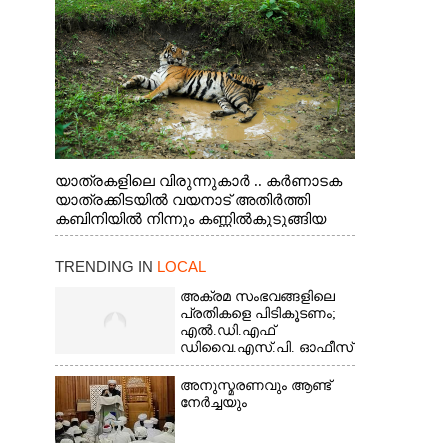
യാത്രകളിലെ വിരുന്നുകാർ .. കർണാടക
യാത്രക്കിടയിൽ വയനാട് അതിർത്തി
കബിനിയിൽ നിന്നും കണ്ണിൽകുടുങ്ങിയ
കടുവ.
TRENDING IN
LOCAL
അക്രമ സംഭവങ്ങളിലെ
പ്രതികളെ പിടികൂടണം;
എൽ.ഡി.എഫ്
ഡിവൈ.എസ്.പി. ഓഫീസ്
മാർച്ച്
അനുസ്മരണവും ആണ്ട്
നേർച്ചയും