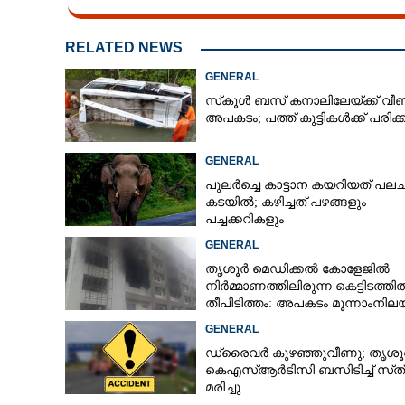
CARTOONS
RELATED NEWS
GENERAL
LITERATURE
സ്‌കൂൾ ബസ് കനാലിലേയ്ക്ക് വീണ
അപകടം; പത്ത് കുട്ടികൾക്ക് പരിക്ക
ZOOM
GENERAL
പുലർച്ചെ കാട്ടാന കയറിയത് പലചര
CONTACT US
കടയിൽ; കഴിച്ചത് പഴങ്ങളും
പച്ചക്കറികളും
GENERAL
തൃശൂർ മെഡിക്കൽ കോളേജിൽ
നിർമ്മാണത്തിലിരുന്ന കെട്ടിടത്തി
തീപിടിത്തം: അപകടം മൂന്നാംനി
GENERAL
ഡ്രൈവർ കുഴഞ്ഞുവീണു; തൃശൂ
കെഎസ്‌ആർടിസി ബസിടിച്ച് സ്‌ത്
മരിച്ചു