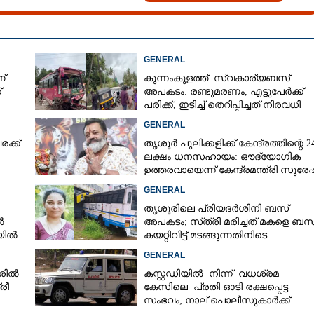
GENERAL
്
കുന്നംകുളത്ത് സ്വകാര്യബസ്
്
അപകടം: രണ്ടുമരണം, എട്ടുപേർക്ക്
പരിക്ക്, ഇടിച്ച് തെറിപ്പിച്ചത് നിരവധി
വാഹനങ്ങളെ
GENERAL
ക്ക്
തൃശൂർ പുലിക്കളിക്ക് കേന്ദ്രത്തിന്റെ 2
ലക്ഷം ധനസഹായം: ഔദ്യോഗിക
ഉത്തരവായെന്ന് കേന്ദ്രമന്ത്രി സുരേഷ
ഗോപി
GENERAL
തൃശൂരിലെ പ്രിയദർശിനി ബസ്
ൽ
അപകടം; സ്‌ത്രീ മരിച്ചത് മകളെ ബസ
ലയിൽ
കയറ്റിവിട്ട് മടങ്ങുന്നതിനിടെ
GENERAL
രിൽ
കസ്റ്റഡിയിൽ നിന്ന് വധശ്രമ
രീ
കേസിലെ പ്രതി ഓടി രക്ഷപ്പെട്ട
സംഭവം; നാല് പൊലീസുകാർക്ക്
സസ്‌പെൻഷൻ