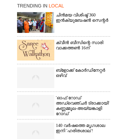
TRENDING IN
LOCAL
ചിൻമയ വിശിഷ്ട് 360
ഇൻക്യുബേഷൻ സെന്റർ
ക്വീൻ ബീസിന്റെ സാരി
×
വാക്കത്തൺ 16ന്
ബ്‌ളോക്ക് കോർഡിനേറ്റർ
ഒഴിവ്
'ഓഫ് റോഡ്
അഡ്വെഞ്ചർ ട്രാക്കായി'
കണ്ണമ്മൂല-അയ്യങ്കാളി
റോഡ്
140 വർഷത്തെ മൃഗശാല
ഇനി 'ഹരിതശാല'!