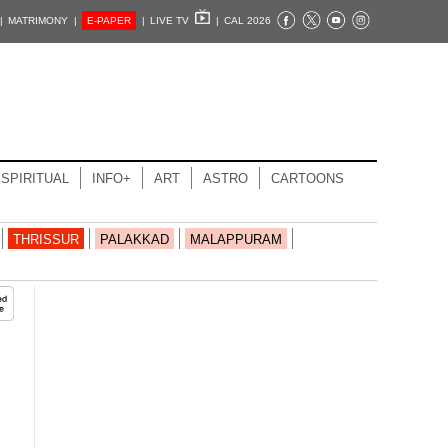
|
MATRIMONY |
E-PAPER
|
LIVE TV
|
CAL 2026
SPIRITUAL
INFO+
ART
ASTRO
CARTOONS
THRISSUR
PALAKKAD
MALAPPURAM