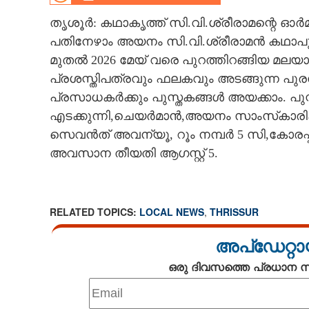
CINEMA
തൃശൂർ: കഥാകൃത്ത് സി.വി.ശ്രീരാമന്റെ ഓർ
പതിനേഴാം അയനം സി.വി.ശ്രീരാമൻ കഥാപുരസ
OPINION
മുതൽ 2026 മേയ് വരെ പുറത്തിറങ്ങിയ മലയ
പ്രശസ്തിപത്രവും ഫലകവും അടങ്ങുന്ന പുരസ
PHOTOS
പ്രസാധകർക്കും പുസ്തകങ്ങൾ അയക്കാം. പുസ
എടക്കുന്നി,ചെയർമാൻ,അയനം സാംസ്‌കാരി
LIFESTYLE
സെവൻത് അവന്യൂ, റൂം നമ്പർ 5 സി,കോരപ്പ
അവസാന തീയതി ആഗസ്റ്റ് 5.
SPIRITUAL
RELATED TOPICS:
LOCAL NEWS
,
THRISSUR
INFO+
അപ്ഡേറ്റാ
ART
ഒരു ദിവസത്തെ പ്രധാന
ASTRO