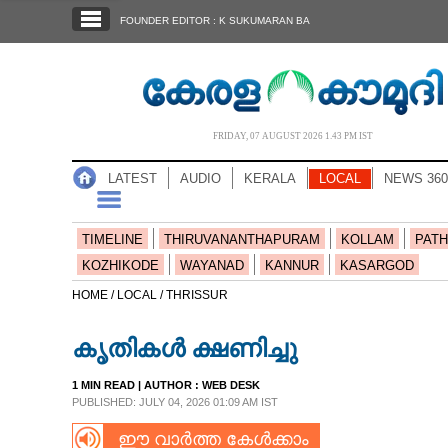
SECTIONS
FOUNDER EDITOR : K SUKUMARAN BA
HOME
LATEST
AUDIO
FRIDAY, 07 AUGUST 2026 1.43 PM IST
NOTIFIED NEWS
LATEST
AUDIO
KERALA
LOCAL
NEWS 360
POLL
KERALA
TIMELINE
THIRUVANANTHAPURAM
KOLLAM
PATH
KOZHIKODE
WAYANAD
KANNUR
KASARGOD
LOCAL
HOME /
LOCAL /
THRISSUR
കൃതികൾ ക്ഷണിച്ചു
NEWS 360
1 MIN READ
| AUTHOR :
WEB DESK
PUBLISHED: JULY 04, 2026 01:09 AM IST
CASE DIARY
ഈ വാർത്ത കേൾക്കാം