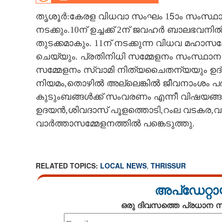
CINEMA
തൃശൂർ:കേരള വിധവാ സംഘം 15ാം സംസ്ഥാ
നടക്കും.10ന് ഉച്ചക്ക് 2ന് ജവഹർ ബാലഭവ
OPINION
തുടക്കമാകും. 11ന് നടക്കുന്ന വിധവ മഹ
ചെയ്യും. പ്രതിനിധി സമ്മേളനം സംസ്ഥാ
PHOTOS
സമ്മേളനം സ്വാമി നിത്യചൈതന്യയും ഉ
നിയമം,തൊഴിൽ അല്ലെങ്കിൽ ജീവനാംശം പദ
LIFESTYLE
കുടുംബങ്ങൾക്ക് സംവരണം എന്നീ വിഷയങ്ങ
ഉദയൻ,ശിവദാസ് പൂളത്തൊടി,റംല വടകര,
വാർത്താസമ്മേളനത്തിൽ പങ്കെടുത്തു.
SPIRITUAL
INFO+
RELATED TOPICS:
LOCAL NEWS
,
THRISSUR
ART
അപ്ഡേറ്റാ
ഒരു ദിവസത്തെ പ്രധാന
ASTRO