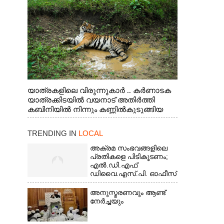
യാത്രകളിലെ വിരുന്നുകാർ .. കർണാടക
യാത്രക്കിടയിൽ വയനാട് അതിർത്തി
കബിനിയിൽ നിന്നും കണ്ണിൽകുടുങ്ങിയ
കടുവ.
TRENDING IN
LOCAL
അക്രമ സംഭവങ്ങളിലെ
പ്രതികളെ പിടികൂടണം;
എൽ.ഡി.എഫ്
ഡിവൈ.എസ്.പി. ഓഫീസ്
മാർച്ച്
അനുസ്മരണവും ആണ്ട്
നേർച്ചയും