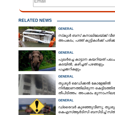
CARTOONS
RELATED NEWS
LITERATURE
GENERAL
സ്‌കൂൾ ബസ് കനാലിലേയ്ക്ക് വീണ
ZOOM
അപകടം; പത്ത് കുട്ടികൾക്ക് പരിക്ക
GENERAL
CONTACT US
പുലർച്ചെ കാട്ടാന കയറിയത് പലചര
കടയിൽ; കഴിച്ചത് പഴങ്ങളും
പച്ചക്കറികളും
GENERAL
തൃശൂർ മെഡിക്കൽ കോളേജിൽ
നിർമ്മാണത്തിലിരുന്ന കെട്ടിടത്തി
തീപിടിത്തം: അപകടം മൂന്നാംനി
GENERAL
ഡ്രൈവർ കുഴഞ്ഞുവീണു; തൃശൂ
കെഎസ്‌ആർടിസി ബസിടിച്ച് സ്‌ത്