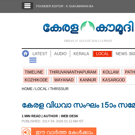
SECTIONS
FOUNDER EDITOR : K SUKUMARAN BA
HOME
LATEST
AUDIO
FRIDAY, 07 AUGUST 2026 3.13 PM IST
NOTIFIED NEWS
LATEST
AUDIO
KERALA
LOCAL
NEWS 360
POLL
KERALA
TIMELINE
THIRUVANANTHAPURAM
KOLLAM
PATH
KOZHIKODE
WAYANAD
KANNUR
KASARGOD
LOCAL
HOME /
LOCAL /
THRISSUR
കേരള വിധവാ സംഘം 15ാം സമ്
NEWS 360
1 MIN READ
| AUTHOR :
WEB DESK
PUBLISHED: JULY 04, 2026 01:12 AM IST
CASE DIARY
ഈ വാർത്ത കേൾക്കാം