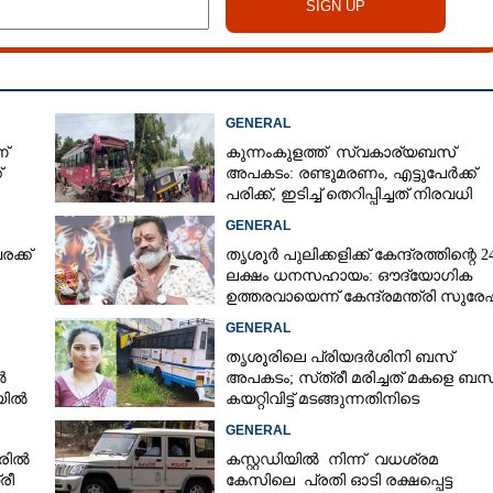
GENERAL
്
കുന്നംകുളത്ത് സ്വകാര്യബസ്
്
അപകടം: രണ്ടുമരണം, എട്ടുപേർക്ക്
പരിക്ക്, ഇടിച്ച് തെറിപ്പിച്ചത് നിരവധി
വാഹനങ്ങളെ
GENERAL
ക്ക്
തൃശൂർ പുലിക്കളിക്ക് കേന്ദ്രത്തിന്റെ 2
ലക്ഷം ധനസഹായം: ഔദ്യോഗിക
ഉത്തരവായെന്ന് കേന്ദ്രമന്ത്രി സുരേഷ
ഗോപി
GENERAL
തൃശൂരിലെ പ്രിയദർശിനി ബസ്
ൽ
അപകടം; സ്‌ത്രീ മരിച്ചത് മകളെ ബസ
ലയിൽ
കയറ്റിവിട്ട് മടങ്ങുന്നതിനിടെ
GENERAL
രിൽ
കസ്റ്റഡിയിൽ നിന്ന് വധശ്രമ
രീ
കേസിലെ പ്രതി ഓടി രക്ഷപ്പെട്ട