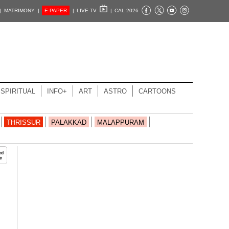
|
MATRIMONY |
E-PAPER
|
LIVE TV
|
CAL 2026
SPIRITUAL
INFO+
ART
ASTRO
CARTOONS
THRISSUR
PALAKKAD
MALAPPURAM