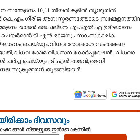
ന സമ്മേളനം 10,11 തീയതികളിൽ തൃശൂരിൽ
നിൽ കെ.എം.ഗിരിജ അനുസ്മരണത്തോടെ സമ്മേളനത്തിന
ാസമ്മേളനം രാജൻ ജെ.പല്ലൻ എം.എൽ.എ ഉദ്ഘാടനം
ന ചെയർമാൻ ടി.എൻ.രാജനും സാംസ്‌കാരിക
ദ്ഘാടനം ചെയ്യും.വിധവ അവകാശ സംരക്ഷണ
്ധതി,വിധവ ക്ഷേമ വികസന കോർപ്പറേഷൻ, വിധവാ
ൾ ചർച്ച ചെയ്യും. ടി.എൻ.രാജൻ,രജനി
വനജ സുകുമാരൻ തുടങ്ങിയവർ
യിരിക്കാം ദിവസവും
 സംഭവങ്ങൾ നിങ്ങളുടെ ഇൻബോക്സിൽ