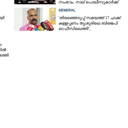
സംഭവം; നാല് പൊലീസുകാർക്ക്
സസ്‌പെൻഷൻ
GENERAL
യി
'തിരഞ്ഞെടുപ്പ് സമയത്ത് 17 ചാക്ക്
കള്ളപ്പണം തൃശൂരിലെ ബിജെപി
ഓഫീസിലെത്തി';
വെളിപ്പെടുത്തലുമായി മുൻ ഓഫീസ്
സെക്രട്ടറി
െ
നിൽ
ത്തി