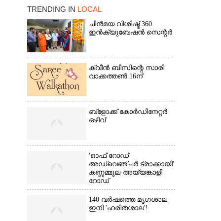
TRENDING IN
LOCAL
ചിൻമയ വിശിഷ്ട് 360
ഇൻക്യുബേഷൻ സെന്റർ
ക്വീൻ ബീസിന്റെ സാരി
×
വാക്കത്തൺ 16ന്
ബ്‌ളോക്ക് കോർഡിനേറ്റർ
ഒഴിവ്
'ഓഫ് റോഡ്
അഡ്വെഞ്ചർ ട്രാക്കായി'
കണ്ണമ്മൂല-അയ്യങ്കാളി
റോഡ്
140 വർഷത്തെ മൃഗശാല
ഇനി 'ഹരിതശാല'!