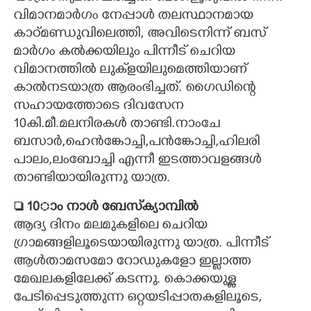
വിമാനമാർഗം നേപ്പാൾ തലസ്ഥാനമായ
കാഠ്മണ്ഡുവിലെത്തി, അവിടെനിന്ന് ബസ്
മാർഗം കൽക്കയിലും പിന്നീട് ചെറിയ
വിമാനത്തിൽ ലുക്‌ളയിലുമെത്തിയാണ്
കാൽനടയാത്ര ആരംഭിച്ചത്. ഗൈഡിന്റെ
സഹായത്തോടെ ദിവസേന
10കി.മീ.മലനിരകൾ താണ്ടി.നാംചേ
ബസാർ,ഹെൻങ്കോച്ചി,പൻങ്കോച്ചി,ഹിലരി
പാലം,ലംബോച്ചി എന്നീ ഇടത്താവളങ്ങൾ
താണ്ടിയായിരുന്നു യാത്ര.
 10ാം നാൾ ബേസ്‌ക്യാമ്പിൽ
ആദ്യ ദിനം മലമുകളിലെ ചെറിയ
ഗ്രാമങ്ങളിലൂടെയായിരുന്നു യാത്ര. പിന്നീട്
ആൾതാമസമോ റോഡുകളോ ഇല്ലാത്ത
മേഖലകളിലേക്ക് കടന്നു. കൊക്കയുള്ള
പേടിപ്പെടുത്തുന്ന ഒറ്റയടിപ്പാതകളിലൂടെ,