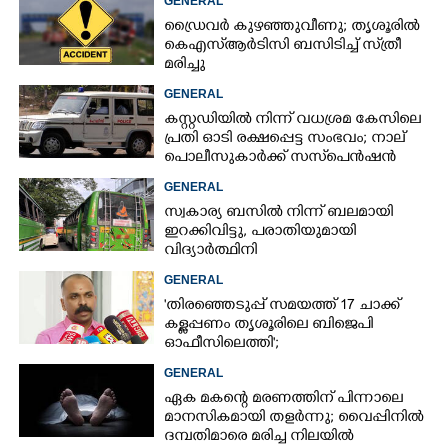
GENERAL
ഡ്രൈവർ കുഴഞ്ഞുവീണു; തൃശൂരിൽ
കെഎസ്‌ആർടിസി ബസിടിച്ച് സ്‌ത്രീ
മരിച്ചു
GENERAL
കസ്റ്റഡിയിൽ നിന്ന് വധശ്രമ കേസിലെ
പ്രതി ഓടി രക്ഷപ്പെട്ട സംഭവം; നാല്
പൊലീസുകാർക്ക് സസ്‌പെൻഷൻ
GENERAL
സ്വകാര്യ ബസിൽ നിന്ന് ബലമായി
ഇറക്കിവിട്ടു, പരാതിയുമായി
വിദ്യാർത്ഥിനി
GENERAL
'തിരഞ്ഞെടുപ്പ് സമയത്ത് 17 ചാക്ക്
കള്ളപ്പണം തൃശൂരിലെ ബിജെപി
ഓഫീസിലെത്തി';
വെളിപ്പെടുത്തലുമായി മുൻ ഓഫീസ്
GENERAL
സെക്രട്ടറി
ഏക മകന്റെ മരണത്തിന് പിന്നാലെ
മാനസികമായി തളർന്നു; വൈപ്പിനിൽ
ദമ്പതിമാരെ മരിച്ച നിലയിൽ