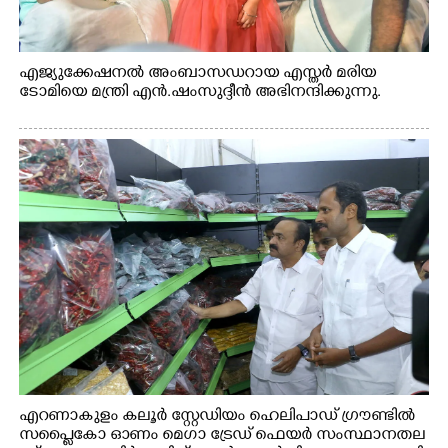
എജ്യുക്കേഷനൽ അംബാസഡറായ എസ്തർ മരിയ
ടോമിയെ മന്ത്രി എൻ.ഷംസുദ്ദീൻ അഭിനന്ദിക്കുന്നു.
എറണാകുളം കലൂർ സ്റ്റേഡിയം ഹെലിപാഡ് ഗ്രൗണ്ടിൽ
സപ്ളൈകോ ഓണം മെഗാ ട്രേഡ് ഫെയർ സംസ്ഥാനതല