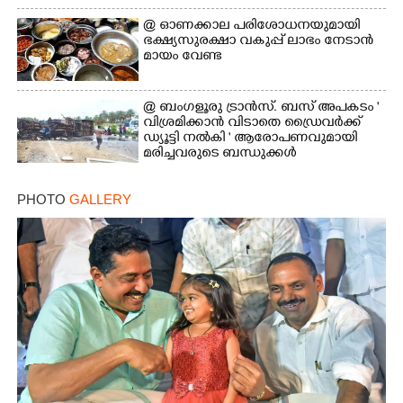
@​​​​​​​ ഓണക്കാല പരിശോധനയുമായി
ഭക്ഷ്യസുരക്ഷാ വകുപ്പ് ലാഭം നേടാൻ
മായം വേണ്ട
@ ബംഗളൂരു ട്രാൻസ്. ബസ് അപകടം '
വി​ശ്ര​മിക്കാൻ വിടാതെ ഡ്രൈ​വ​ർ​ക്ക്
ഡ്യൂട്ടി നൽകി ' ആരോപണവുമായി
മരിച്ചവരുടെ ബന്ധുക്കൾ
PHOTO
GALLERY