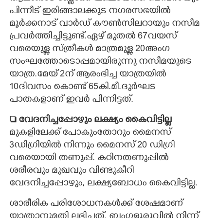
പിന്നീട് ഇരിങ്ങാലക്കുട നഗരസഭയിൽ
മൂർക്കനാട് വാർഡ് കൗൺസിലറായും നസീമ
പ്രവർത്തിച്ചിട്ടുണ്ട്.ഏഴ് മുതൽ 67വയസ്
വരെയുള്ള സ്ത്രീകൾ മാത്രമുള്ള 20അംഗ
സംഘത്തോടൊപ്പമായിരുന്നു നസീമയുടെ
യാത്ര.മേയ് 2ന് ആരംഭിച്ച യാത്രയിൽ
10ദിവസം കൊണ്ട് 65കി.മീ.ദുർഘട
പാതകളാണ് ഇവർ പിന്നിട്ടത്.
 വേദനിച്ചപ്പോഴും ലക്ഷ്യം കൈവിട്ടില്ല
മുകളിലേക്ക് പോകുംതോറും മൈനസ്
3ഡിഗ്രിയിൽ നിന്നും മൈനസ് 20 ഡിഗ്രി
വരെയായി തണുപ്പ്. കഠിനതണുപ്പിൽ
ശരീരവും മുഖവും വിണ്ടുകീറി
വേദനിച്ചപ്പോഴും, ലക്ഷ്യബോധം കൈവിട്ടില്ല.
ശാരീരിക പരിശോധനകൾക്ക് ശേഷമാണ്
യാത്രാനുമതി ലഭിച്ചത്. ബംഗളൂരുവിൽ നിന്ന്