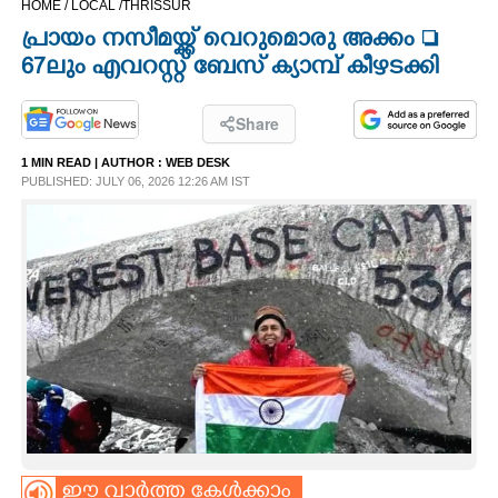
HOME /
LOCAL /
THRISSUR
CINEMA
പ്രായം നസീമയ്ക്ക് വെറുമൊരു അക്കം 
67ലും എവറസ്റ്റ് ബേസ് ക്യാമ്പ് കീഴടക്കി
OPINION
Share
PHOTOS
1 MIN READ
| AUTHOR :
WEB DESK
PUBLISHED: JULY 06, 2026 12:26 AM IST
LIFESTYLE
SPIRITUAL
INFO+
ART
ASTRO
ഈ വാർത്ത കേൾക്കാം