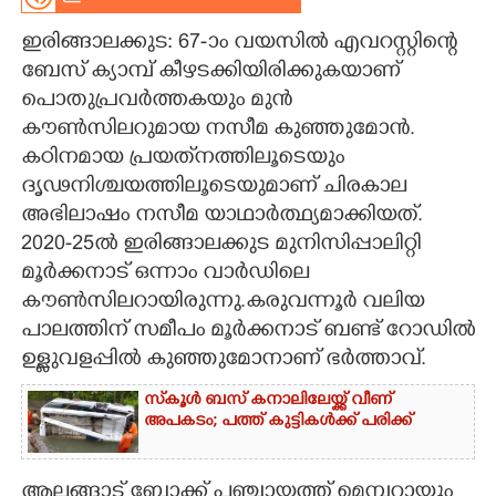
CARTOONS
ഇരിങ്ങാലക്കുട: 67-ാം വയസിൽ എവറസ്റ്റിന്റെ
ബേസ് ക്യാമ്പ് കീഴടക്കിയിരിക്കുകയാണ്
പൊതുപ്രവർത്തകയും മുൻ
LITERATURE
കൗൺസിലറുമായ നസീമ കുഞ്ഞുമോൻ.
കഠിനമായ പ്രയത്‌നത്തിലൂടെയും
ZOOM
ദൃഢനിശ്ചയത്തിലൂടെയുമാണ് ചിരകാല
അഭിലാഷം നസീമ യാഥാർത്ഥ്യമാക്കിയത്.
CONTACT US
2020-25ൽ ഇരിങ്ങാലക്കുട മുനിസിപ്പാലിറ്റി
മൂർക്കനാട് ഒന്നാം വാർഡിലെ
കൗൺസിലറായിരുന്നു.കരുവന്നൂർ വലിയ
പാലത്തിന് സമീപം മൂർക്കനാട് ബണ്ട് റോഡിൽ
ഉള്ളുവളപ്പിൽ കുഞ്ഞുമോനാണ് ഭർത്താവ്.
സ്‌കൂൾ ബസ് കനാലിലേയ്ക്ക് വീണ്
അപകടം; പത്ത് കുട്ടികൾക്ക് പരിക്ക്
ആലങ്ങാട് ബ്ലോക്ക് പഞ്ചായത്ത് മെമ്പറായും