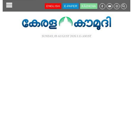
SECTIONS
ENGLISH
E-PAPER
KĀZHCHA
HOME
LATEST
SUNDAY, 09 AUGUST 2026 3.15 AM IST
AUDIO
NOTIFIED NEWS
POLL
KERALA
LOCAL
NEWS 360
CASE DIARY