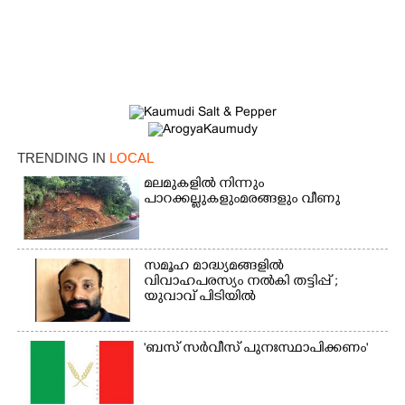
TRENDING IN
LOCAL
മലമുകളിൽ നിന്നും
പാറക്കല്ലുകളുംമരങ്ങളും വീണു
സമൂഹ മാദ്ധ്യമങ്ങളിൽ
വിവാഹപരസ്യം നൽകി തട്ടിപ്പ് ;
യുവാവ് പിടിയിൽ
'ബസ് സർവീസ് പുനഃസ്ഥാപിക്കണം'