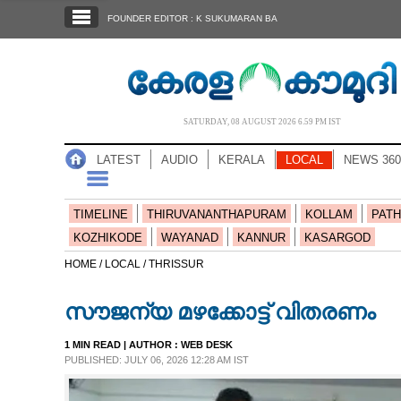
SECTIONS
FOUNDER EDITOR : K SUKUMARAN BA
HOME
LATEST
AUDIO
SATURDAY, 08 AUGUST 2026 6.59 PM IST
NOTIFIED NEWS
LATEST
AUDIO
KERALA
LOCAL
NEWS 360
POLL
KERALA
TIMELINE
THIRUVANANTHAPURAM
KOLLAM
PATH
KOZHIKODE
WAYANAD
KANNUR
KASARGOD
LOCAL
HOME /
LOCAL /
THRISSUR
സൗജന്യ മഴക്കോട്ട് വിതരണം
NEWS 360
1 MIN READ
| AUTHOR :
WEB DESK
PUBLISHED: JULY 06, 2026 12:28 AM IST
CASE DIARY