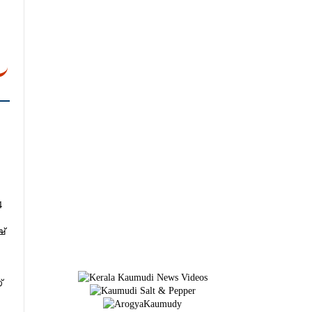
4
്
്