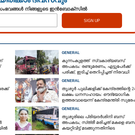
 സംഭവങ്ങൾ നിങ്ങളുടെ ഇൻബോക്സിൽ
GENERAL
്
കുന്നംകുളത്ത് സ്വകാര്യബസ്
്
അപകടം: രണ്ടുമരണം, എട്ടുപേർക്ക്
പരിക്ക്, ഇടിച്ച് തെറിപ്പിച്ചത് നിരവധി
വാഹനങ്ങളെ
GENERAL
ക്ക്
തൃശൂർ പുലിക്കളിക്ക് കേന്ദ്രത്തിന്റെ 2
ലക്ഷം ധനസഹായം: ഔദ്യോഗിക
ഉത്തരവായെന്ന് കേന്ദ്രമന്ത്രി സുരേഷ
ഗോപി
GENERAL
തൃശൂരിലെ പ്രിയദർശിനി ബസ്
ൽ
അപകടം; സ്‌ത്രീ മരിച്ചത് മകളെ ബസ
ലയിൽ
കയറ്റിവിട്ട് മടങ്ങുന്നതിനിടെ