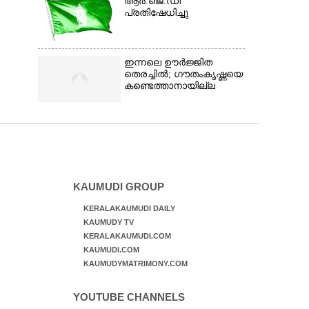
ആർ.ജെ.ഡി
പ്രതിഷേധിച്ചു
ഇന്നലെ ഊർജ്ജിത
തെരച്ചിൽ; ഗൗതംകൃഷ്ണയെ
കണ്ടെത്താനായില്ല
KAUMUDI GROUP
KERALAKAUMUDI DAILY
KAUMUDY TV
KERALAKAUMUDI.COM
KAUMUDI.COM
KAUMUDYMATRIMONY.COM
YOUTUBE CHANNELS