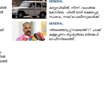
GENERAL
രിൽ
കസ്റ്റഡിയിൽ നിന്ന് വധശ്രമ
രീ
കേസിലെ പ്രതി ഓടി രക്ഷപ്പെട്ട
സംഭവം; നാല് പൊലീസുകാർക്ക്
സസ്‌പെൻഷൻ
GENERAL
യി
'തിരഞ്ഞെടുപ്പ് സമയത്ത് 17 ചാക്ക്
കള്ളപ്പണം തൃശൂരിലെ ബിജെപി
ഓഫീസിലെത്തി';
വെളിപ്പെടുത്തലുമായി മുൻ ഓഫീസ്
Share this link
സെക്രട്ടറി
െ
നിൽ
ത്തി
Copy Link
ട്ട് വിതരണം