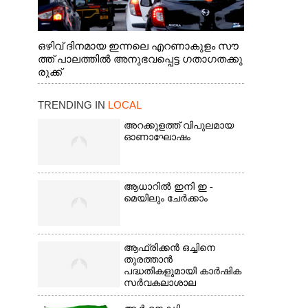
ഒഴിവ് ദിനമായ ഇന്നലെ എറണാകുളം സൗ
ത്ത് പാലത്തിൽ അനുഭവപ്പെട്ട ഗതാഗതക്കു
രുക്ക്
TRENDING IN
LOCAL
അറക്കുളത്ത് വിപുലമായ
ഓണാഘോഷം
ആധാറിൽ ഇനി ഇ -
മെയിലും ചേർക്കാം
ആഫ്രിക്കൻ ഒച്ചിനെ
തുരത്താൻ
പദ്ധതികളുമായി കാർഷിക
സർവകലാശാല