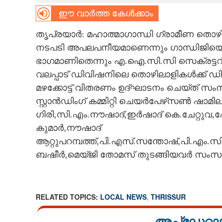
ഈ വാർത്ത കേൾക്കാം
CARTOONS
തൃപ്രയാർ: മഹാത്മാഗാന്ധി ഗ്രാമീണ തൊഴിലുറ
LITERATURE
നടപടി അപലപനീയമാണെന്നും ഗാന്ധിജിയെ
ഭാഗമാണിതെന്നും എ.ഐ.സി.സി സെക്രട്ടറി 
വലപ്പാട് ഡിവിഷനിലെ തൊഴിലാളികൾക്ക് 
ZOOM
മഴക്കോട്ട് വിതരണം ഉദ്ഘാടനം ചെയ്ത് സം
സ്റ്റാൻഡിംഗ് കമ്മിറ്റി ചെയർപേഴ്‌സൺ ഷാമ
CONTACT US
ഗിരി,സി.എം.നൗഷാദ്,ഇർഷാദ് കെ.ചേറ്റുവ,
കുമാർ,നൗഷാദ്
ആറ്റുപറമ്പത്ത്,പി.എസ്.സന്തോഷ്,പി.എം.
ബഷീർ,മെയ്ജി തോമസ് തുടങ്ങിയവർ സംസാരി
RELATED TOPICS:
LOCAL NEWS
,
THRISSUR
അപ്ഡേറ്റാ