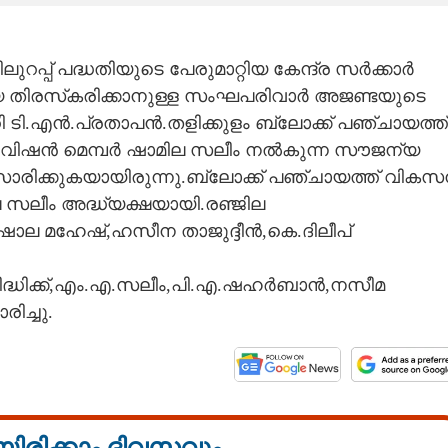
പ്പ് പദ്ധതിയുടെ പേരുമാറ്റിയ കേന്ദ്ര സർക്കാർ
 തിരസ്‌കരിക്കാനുള്ള സംഘപരിവാർ അജണ്ടയുടെ
ടി.എൻ.പ്രതാപൻ.തളിക്കുളം ബ്ലോക്ക് പഞ്ചായത്ത്
ഡിവിഷൻ മെമ്പർ ഷാമില സലീം നൽകുന്ന സൗജന്യ
സാരിക്കുകയായിരുന്നു.ബ്ലോക്ക് പഞ്ചായത്ത് വിക
ില സലീം അദ്ധ്യക്ഷയായി.രഞ്ജില
ഷോല മഹേഷ്,ഹസീന താജുദ്ദീൻ,കെ.ദിലീപ്
സിദ്ധിക്ക്,എം.എ.സലീം,പി.എ.ഷഹർബാൻ,നസീമ
ച്ചു.
യിരിക്കാം ദിവസവും