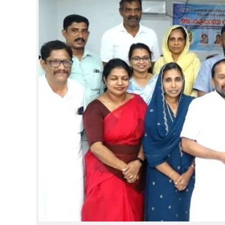
CINEMA
OPINION
PHOTOS
LIFESTYLE
SPIRITUAL
INFO+
ART
ASTRO