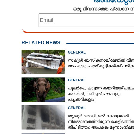
ഒരു ദിവസത്തെ പ്രധാന
RELATED NEWS
GENERAL
സ്‌കൂൾ ബസ് കനാലിലേയ്ക്ക് വീണ
അപകടം; പത്ത് കുട്ടികൾക്ക് പരിക്ക
GENERAL
പുലർച്ചെ കാട്ടാന കയറിയത് പലചര
കടയിൽ; കഴിച്ചത് പഴങ്ങളും
പച്ചക്കറികളും
GENERAL
തൃശൂർ മെഡിക്കൽ കോളേജിൽ
നിർമ്മാണത്തിലിരുന്ന കെട്ടിടത്തി
തീപിടിത്തം: അപകടം മൂന്നാംനി