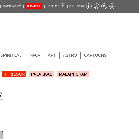
|
MATRIMONY |
E-PAPER
|
LIVE TV
|
CAL 2026
SPIRITUAL
INFO+
ART
ASTRO
CARTOONS
THRISSUR
PALAKKAD
MALAPPURAM