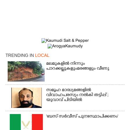
TRENDING IN
LOCAL
മലമുകളിൽ നിന്നും
×
പാറക്കല്ലുകളുംമരങ്ങളും വീണു
Share this link
സമൂഹ മാദ്ധ്യമങ്ങളിൽ
വിവാഹപരസ്യം നൽകി തട്ടിപ്പ് ;
യുവാവ് പിടിയിൽ
Copy Link
'ബസ് സർവീസ് പുനഃസ്ഥാപിക്കണം'