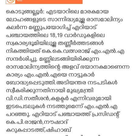
CARTOONS
കൊടുങ്ങല്ലൂർ: എടയാറിലെ മാരകമായ
ലോഹങ്ങളുടെ സാന്നിദ്ധ്യമുള്ള രാസമാലിന്യം
കലർന്ന മണ്ണുപയോഗിച്ച് എറിയാട്
LITERATURE
പഞ്ചായത്തിലെ 18,19 വാർഡുകളിലെ
സ്വകാര്യഭൂമിയിലുള്ള തണ്ണീർത്തടങ്ങൾ
ZOOM
നികത്തിയത് കെ.കെ.വത്സരാജ് എം.എൽ.എ
സന്ദർശിച്ചു. മണ്ണിലടങ്ങിയിരിക്കുന്ന
CONTACT US
രാസമാലിന്യത്തിന്റെ അളവ് ഭയാനകമാണെന്ന
കാര്യം എം.എൽ.എയെ നാട്ടുകാർ
ബോദ്ധ്യപ്പെടുത്തി.അടിയന്തര നടപടികൾ
സ്വീകരിക്കുന്നതിനായി മുഖ്യമന്ത്രി
വി.ഡി.സതീശൻ,കളക്ടർ എന്നിവരുമായി
ഇടപെടലുകൾ നടത്തുമെന്ന് എം.എൽ.എ
പറഞ്ഞു. എറിയാട് പഞ്ചായത്ത് പ്രസിഡന്റ്
കെ.പി.രാജൻ,നൗഷാദ്
കറുകപ്പാടത്ത്,ഷിഹാബ്