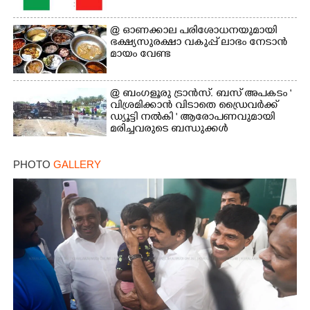
@​​​​​​​ ഓണക്കാല പരിശോധനയുമായി
ഭക്ഷ്യസുരക്ഷാ വകുപ്പ് ലാഭം നേടാൻ
മായം വേണ്ട
@ ബംഗളൂരു ട്രാൻസ്. ബസ് അപകടം '
വി​ശ്ര​മിക്കാൻ വിടാതെ ഡ്രൈ​വ​ർ​ക്ക്
ഡ്യൂട്ടി നൽകി ' ആരോപണവുമായി
മരിച്ചവരുടെ ബന്ധുക്കൾ
PHOTO
GALLERY