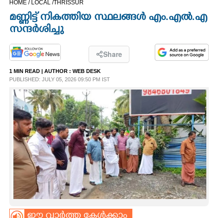
HOME /
LOCAL /
THRISSUR
CINEMA
മണ്ണിട്ട് നികത്തിയ സ്ഥലങ്ങൾ എം.എൽ.എ
സന്ദർശിച്ചു
OPINION
Share
PHOTOS
1 MIN READ
| AUTHOR :
WEB DESK
PUBLISHED: JULY 05, 2026 09:50 PM IST
LIFESTYLE
SPIRITUAL
INFO+
ART
ASTRO
ഈ വാർത്ത കേൾക്കാം