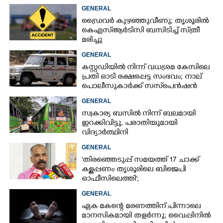
GENERAL
ഡ്രൈവർ കുഴഞ്ഞുവീണു; തൃശൂരിൽ
കെഎസ്‌ആർടിസി ബസിടിച്ച് സ്‌ത്രീ
മരിച്ചു
GENERAL
കസ്റ്റഡിയിൽ നിന്ന് വധശ്രമ കേസിലെ
പ്രതി ഓടി രക്ഷപ്പെട്ട സംഭവം; നാല്
പൊലീസുകാർക്ക് സസ്‌പെൻഷൻ
GENERAL
സ്വകാര്യ ബസിൽ നിന്ന് ബലമായി
ഇറക്കിവിട്ടു, പരാതിയുമായി
വിദ്യാർത്ഥിനി
GENERAL
'തിരഞ്ഞെടുപ്പ് സമയത്ത് 17 ചാക്ക്
കള്ളപ്പണം തൃശൂരിലെ ബിജെപി
ഓഫീസിലെത്തി';
വെളിപ്പെടുത്തലുമായി മുൻ ഓഫീസ്
GENERAL
സെക്രട്ടറി
ഏക മകന്റെ മരണത്തിന് പിന്നാലെ
മാനസികമായി തളർന്നു; വൈപ്പിനിൽ