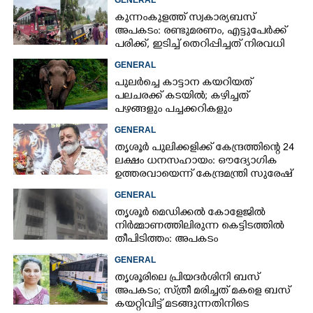
GENERAL
കുന്നംകുളത്ത് സ്വകാര്യബസ്
അപകടം: രണ്ടുമരണം, എട്ടുപേർക്ക്
പരിക്ക്, ഇടിച്ച് തെറിപ്പിച്ചത് നിരവധി
വാഹനങ്ങളെ
GENERAL
പുലർച്ചെ കാട്ടാന കയറിയത്
പലചരക്ക് കടയിൽ; കഴിച്ചത്
പഴങ്ങളും പച്ചക്കറികളും
GENERAL
തൃശൂർ പുലിക്കളിക്ക് കേന്ദ്രത്തിന്റെ 24
ലക്ഷം ധനസഹായം: ഔദ്യോഗിക
ഉത്തരവായെന്ന് കേന്ദ്രമന്ത്രി സുരേഷ്
ഗോപി
GENERAL
തൃശൂർ മെഡിക്കൽ കോളേജിൽ
നിർമ്മാണത്തിലിരുന്ന കെട്ടിടത്തിൽ
തീപിടിത്തം: അപകടം
മൂന്നാംനിലയിൽ
GENERAL
തൃശൂരിലെ പ്രിയദർശിനി ബസ്
അപകടം; സ്‌ത്രീ മരിച്ചത് മകളെ ബസ്
കയറ്റിവിട്ട് മടങ്ങുന്നതിനിടെ