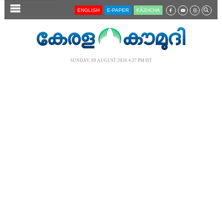
SECTIONS
ENGLISH
E-PAPER
KĀZHCHA
HOME
LATEST
SUNDAY, 09 AUGUST 2026 4.37 PM IST
AUDIO
NOTIFIED NEWS
POLL
KERALA
LOCAL
NEWS 360
CASE DIARY