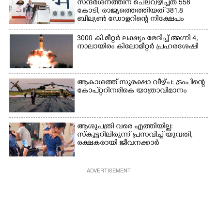
സന്ദർശനത്തിന് ചെലവഴിച്ചത് 558
കോടി, രാജ്യത്തെത്തിയത് 381.8
ബില്യൺ ഡോളറിന്റെ നിക്ഷേപം
3000 കി.മീറ്റർ ലക്ഷ്യം ഭേദിച്ച് അഗ്നി 4,
നാലായിരം കിലോമീറ്റർ പ്രഹരശേഷി
ആകാശത്ത് സുരക്ഷാ വീഴ്‌ച: ട്രംപിന്റെ
കോ‌പ്‌റ്ററിനരികെ യാത്രാവിമാനം
ആശുപത്രി വരെ എത്തിയില്ല:
സ്കൂട്ടറിലിരുന്ന് പ്രസവിച്ച് യുവതി,
രക്ഷകരായി ജീവനക്കാർ
ADVERTISEMENT