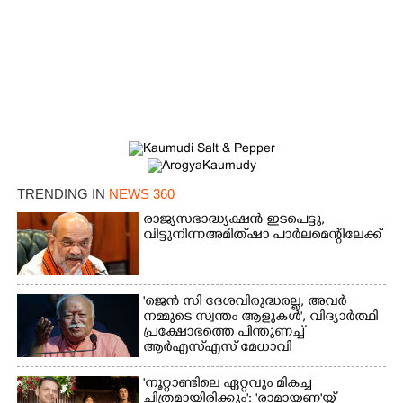
Copy Link
TRENDING IN
NEWS 360
രാജ്യസഭാദ്ധ്യക്ഷൻ ഇടപെട്ടു,
വിട്ടുനിന്ന അമിത് ഷാ പാർലമെന്റിലേക്ക്
'ജെൻ സി ദേശവിരുദ്ധരല്ല, അവർ
നമ്മുടെ സ്വന്തം ആളുകൾ', വിദ്യാർത്ഥി
പ്രക്ഷോഭത്തെ പിന്തുണച്ച്
ആർഎസ്‌എസ് മേധാവി
'നൂറ്റാണ്ടിലെ ഏറ്റവും മികച്ച
ചിത്രമായിരിക്കും': 'രാമായണ'യ്ക്ക്