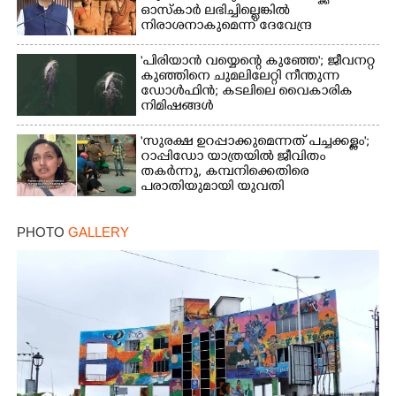
ഓസ്കാ‌ർ ലഭിച്ചില്ലെങ്കിൽ
നിരാശനാകുമെന്ന് ദേവേന്ദ്ര
ഫഡ്നാവിസ്
'പിരിയാൻ വയ്യെന്റെ കുഞ്ഞേ'; ജീവനറ്റ
കുഞ്ഞിനെ ചുമലിലേറ്റി നീന്തുന്ന
ഡോൾഫിൻ; കടലിലെ വൈകാരിക
നിമിഷങ്ങൾ
'സുരക്ഷ ഉറപ്പാക്കുമെന്നത് പച്ചക്കള്ളം';
റാപ്പിഡോ യാത്രയിൽ ജീവിതം
തകർന്നു, കമ്പനിക്കെതിരെ
പരാതിയുമായി യുവതി
PHOTO
GALLERY