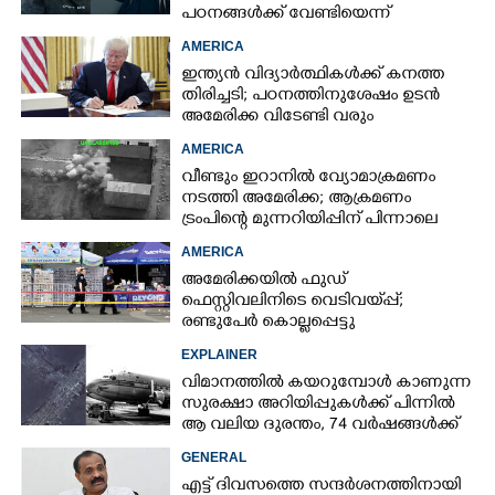
പഠനങ്ങൾക്ക് വേണ്ടിയെന്ന്
വിശദീകരണം,​ ചർച്ചയായി ബ്രയാൻ
AMERICA
ജോൺസന്റെ പോസ്റ്റ്
ഇന്ത്യൻ വിദ്യാർത്ഥികൾക്ക് കനത്ത
തിരിച്ചടി; പഠനത്തിനുശേഷം ഉടൻ
അമേരിക്ക വിടേണ്ടി വരും
AMERICA
വീണ്ടും ഇറാനിൽ വ്യോമാക്രമണം
നടത്തി അമേരിക്ക; ആക്രമണം
ട്രംപിന്റെ മുന്നറിയിപ്പിന് പിന്നാലെ
AMERICA
അമേരിക്കയിൽ ഫുഡ്
ഫെസ്റ്റിവലിനിടെ വെടിവയ്‌പ്പ്;
രണ്ടുപേർ കൊല്ലപ്പെട്ടു
EXPLAINER
വിമാനത്തിൽ കയറുമ്പോൾ കാണുന്ന
സുരക്ഷാ അറിയിപ്പുകൾക്ക് പിന്നിൽ
ആ വലിയ ദുരന്തം, 74 വർഷങ്ങൾക്ക്
ശേഷം രഹസ്യം പുറത്ത്
GENERAL
എട്ട് ദിവസത്തെ സന്ദർശനത്തിനായി