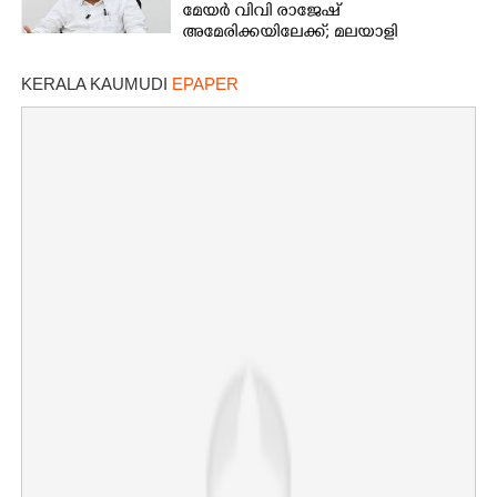
മേയർ വിവി രാജേഷ്
അമേരിക്കയിലേക്ക്; മലയാളി
സമൂഹവുമായി ചർച്ച നടത്തും
KERALA KAUMUDI
EPAPER