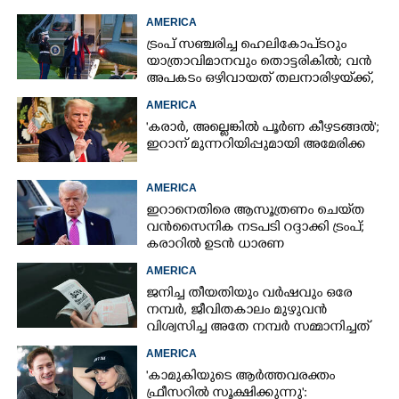
AMERICA
ട്രംപ് സഞ്ചരിച്ച ഹെലികോപ്‌ടറും
യാത്രാവിമാനവും തൊട്ടരികിൽ; വൻ
അപകടം ഒഴിവായത് തലനാരിഴയ്‌ക്ക്,
അന്വേഷണം
AMERICA
'കരാർ, അല്ലെങ്കിൽ പൂർണ കീഴടങ്ങൽ';
ഇറാന് മുന്നറിയിപ്പുമായി അമേരിക്ക
AMERICA
ഇറാനെതിരെ ആസൂത്രണം ചെയ്‌ത
വൻസൈനിക നടപടി റദ്ദാക്കി ട്രംപ്;
കരാറിൽ ഉടൻ ധാരണ
AMERICA
ജനിച്ച തീയതിയും വർഷവും ഒരേ
നമ്പർ, ജീവിതകാലം മുഴുവൻ
വിശ്വസിച്ച അതേ നമ്പർ സമ്മാനിച്ചത്
കോടികളുടെ ഭാഗ്യം
AMERICA
'കാമുകിയുടെ ആർത്തവരക്തം
ഫ്രീസറിൽ സൂക്ഷിക്കുന്നു':