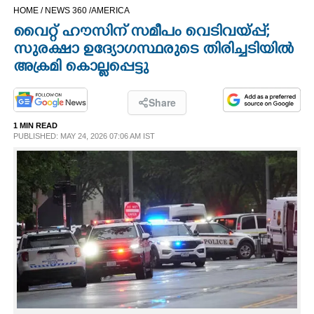
HOME /
NEWS 360 /
AMERICA
CINEMA
വൈറ്റ് ഹൗസിന് സമീപം വെടിവയ്പ്പ്;
സുരക്ഷാ ഉദ്യോഗസ്ഥരുടെ തിരിച്ചടിയിൽ
OPINION
അക്രമി കൊല്ലപ്പെട്ടു
PHOTOS
Share
1 MIN READ
LIFESTYLE
PUBLISHED: MAY 24, 2026 07:06 AM IST
SPIRITUAL
INFO+
ART
ASTRO