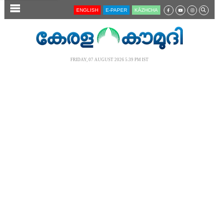
SECTIONS
ENGLISH
E-PAPER
KĀZHCHA
HOME
LATEST
FRIDAY, 07 AUGUST 2026 5.39 PM IST
AUDIO
NOTIFIED NEWS
POLL
KERALA
LOCAL
NEWS 360
CASE DIARY