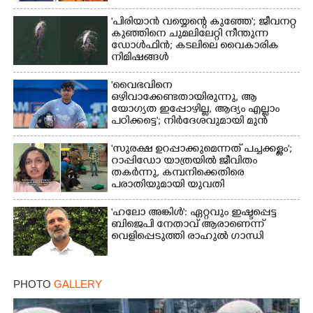
ഫഡ്നാവിസ്
'പിരിയാൻ വയ്യെന്റെ കുഞ്ഞേ'; ജീവനറ്റ
കുഞ്ഞിനെ ചുമലിലേറ്റി നീന്തുന്ന
ഡോൾഫിൻ; കടലിലെ വൈകാരിക
നിമിഷങ്ങൾ
'വൈഭവിനെ
ഒഴിവാക്കേണ്ടതായിരുന്നു,​ ആ
യോഗ്യത ഇപ്പോഴില്ല, ആദ്യം എല്ലാം
പഠിക്കട്ടെ'; നിർദേശവുമായി മുൻ
ക്രിക്കറ്റ് താരം
'സുരക്ഷ ഉറപ്പാക്കുമെന്നത് പച്ചക്കള്ളം';
റാപ്പിഡോ യാത്രയിൽ ജീവിതം
തകർന്നു, കമ്പനിക്കെതിരെ
പരാതിയുമായി യുവതി
'ഹലോ അങ്കിൾ': ഏറ്റവും ഇഷ്ടപ്പെട്ട
ബിജെപി നേതാവ് ആരാണെന്ന്
വെളിപ്പെടുത്തി രാഹുൽ ഗാന്ധി
PHOTO
GALLERY