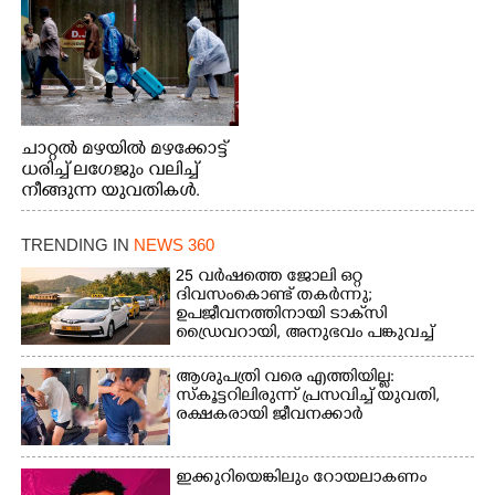
ചാറ്റൽ മഴയിൽ മഴക്കോട്ട്
ധരിച്ച് ലഗേജും വലിച്ച്
നീങ്ങുന്ന യുവതികൾ.
എറണാകുളം മേനകയിൽ
നിന്നുള്ള കാഴ്ച
TRENDING IN
NEWS 360
25 വർഷത്തെ ജോലി ഒറ്റ
ദിവസംകൊണ്ട് തകർന്നു;
ഉപജീവനത്തിനായി ടാക്‌സി
ഡ്രൈവറായി,​ അനുഭവം പങ്കുവച്ച്
യുവതി
ആശുപത്രി വരെ എത്തിയില്ല:
സ്കൂട്ടറിലിരുന്ന് പ്രസവിച്ച് യുവതി,
രക്ഷകരായി ജീവനക്കാർ
ഇക്കുറിയെങ്കിലും റോയലാകണം