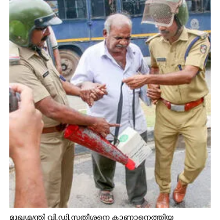
മുഖ്യമന്ത്രി വി.ഡി.സതീശനെ കാണാനെത്തിയ