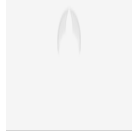
×
Share this link
Copy Link