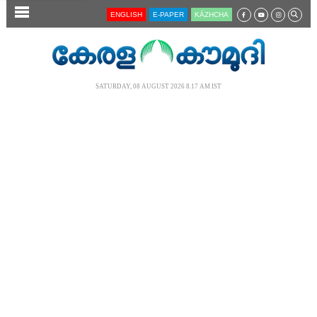
SECTIONS
ENGLISH
E-PAPER
KĀZHCHA
HOME
LATEST
SATURDAY, 08 AUGUST 2026 8.17 AM IST
AUDIO
NOTIFIED NEWS
POLL
KERALA
LOCAL
NEWS 360
CASE DIARY