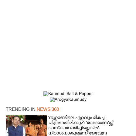
TRENDING IN
NEWS 360
'നൂറ്റാണ്ടിലെ ഏറ്റവും മികച്ച
ചിത്രമായിരിക്കും': 'രാമായണ'യ്ക്ക്
ഓസ്കാ‌ർ ലഭിച്ചില്ലെങ്കിൽ
നിരാശനാകുമെന്ന് ദേവേന്ദ്ര