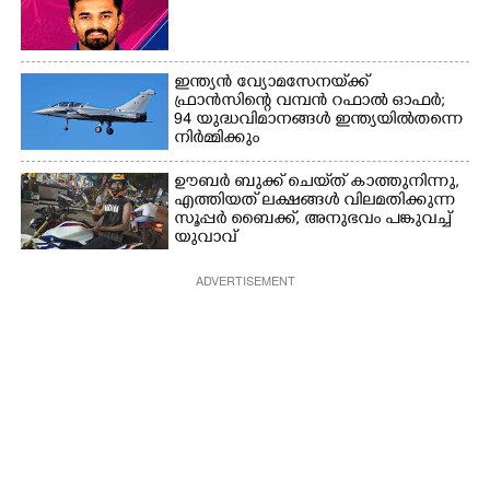
ഇന്ത്യൻ വ്യോമസേനയ്‌ക്ക്
ഫ്രാൻസിന്റെ വമ്പൻ റഫാൽ ഓഫർ;
94 യുദ്ധവിമാനങ്ങൾ ഇന്ത്യയിൽതന്നെ
നിർ‌മ്മിക്കും
ഊബർ ബുക്ക് ചെയ്‌ത് കാത്തുനിന്നു,​
എത്തിയത് ലക്ഷങ്ങൾ വിലമതിക്കുന്ന
സൂപ്പർ ബൈക്ക്,​ അനുഭവം പങ്കുവച്ച്
യുവാവ്
ADVERTISEMENT