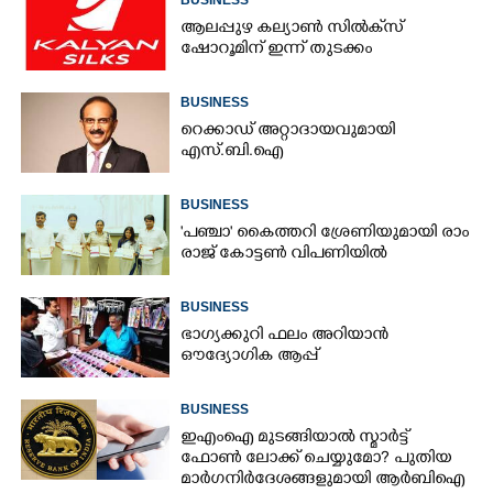
ആലപ്പുഴ കല്യാൺ സിൽക്‌സ്
ഷോറൂമിന് ഇന്ന് തുടക്കം
BUSINESS
റെക്കാഡ് അറ്റാദായവുമായി
എസ്.ബി.ഐ
BUSINESS
'​പ​ഞ്ചാ​'​ ​കൈ​ത്ത​റി​ ​ശ്രേ​ണി​യു​മാ​യി​ ​രാം​
രാ​ജ് ​കോ​ട്ടൺ വിപണിയിൽ
BUSINESS
ഭാഗ്യക്കുറി ഫലം അറിയാൻ
ഔദ്യോഗിക ആപ്പ്
BUSINESS
ഇഎംഐ മുടങ്ങിയാൽ സ്മാർട്ട്
ഫോൺ ലോക്ക് ചെയ്യുമോ? പുതിയ
മാർഗനിർദേശങ്ങളുമായി ആർബിഐ