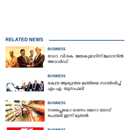
RELATED NEWS
BUSINESS
ഡോ. വി.കെ. ജയകുമാറിന് ജപ്പാനിൽ
അവാർഡ്
BUSINESS
കേന്ദ്ര ആഭ്യന്ത്രര മന്ത്രിയെ സന്ദർശിച്ച്
എം.എ. യൂസഫലി
BUSINESS
സപ്ലൈകോ ഓണം മെഗാ ട്രേഡ്
ഫെയർ ഇന്ന് മുതൽ
BUSINESS