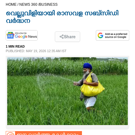
HOME /
NEWS 360 /
BUSINESS
CINEMA
വെല്ലുവിളിയായി രാസവള സബ്‌സിഡി
വർദ്ധന
OPINION
Share
PHOTOS
1 MIN READ
PUBLISHED: MAY 19, 2026 12:35 AM IST
LIFESTYLE
SPIRITUAL
INFO+
ART
ASTRO