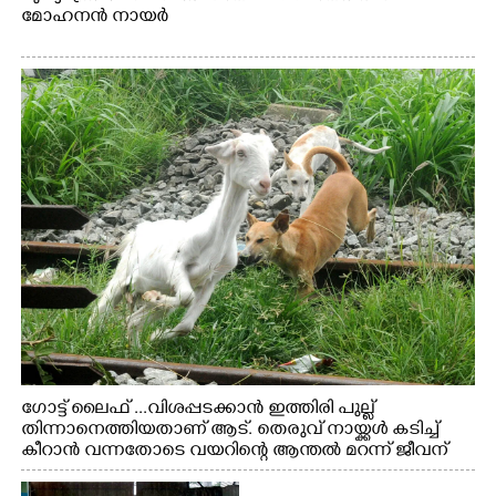
മോഹനൻ നായർ
ഗോട്ട് ലൈഫ് ...വിശപ്പടക്കാൻ ഇത്തിരി പുല്ല്
തിന്നാനെത്തിയതാണ് ആട്. തെരുവ് നായ്ക്കൾ കടിച്ച്
കീറാൻ വന്നതോടെ വയറിന്റെ ആന്തൽ മറന്ന് ജീവന്
വേണ്ടിയായി ഓട്ടം. എറണാകുളം വാത്തുരുത്തിയിൽ
നിന്നുള്ള കാഴ്ച