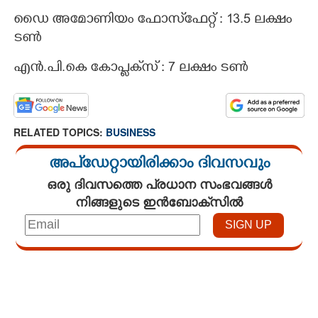
ഡൈ അമോണിയം ഫോസ്‌ഫേറ്റ് : 13.5 ലക്ഷം
ടൺ
എൻ.പി.കെ കോപ്ളക്‌സ് : 7 ലക്ഷം ടൺ
RELATED TOPICS:
BUSINESS
അപ്ഡേറ്റായിരിക്കാം ദിവസവും
ഒരു ദിവസത്തെ പ്രധാന സംഭവങ്ങൾ
നിങ്ങളുടെ ഇൻബോക്സിൽ
Loaded
:
4.68%
/
Mute