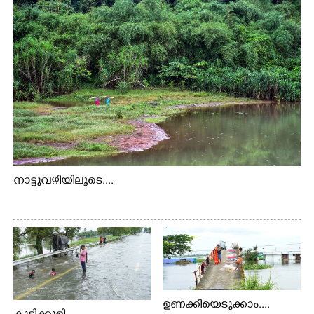
നാട്ടുവഴിയിലൂടെ....
ഉണക്കിയെടുക്കാം....