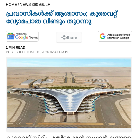
HOME /
NEWS 360 /
GULF
CINEMA
പ്രവാസികൾക്ക് ആശ്വാസം; കുവൈറ്റ്
വ്യോമപാത വീണ്ടും തുറന്നു
OPINION
Share
PHOTOS
1 MIN READ
PUBLISHED: JUNE 11, 2026 02:47 PM IST
LIFESTYLE
SPIRITUAL
INFO+
ART
ASTRO