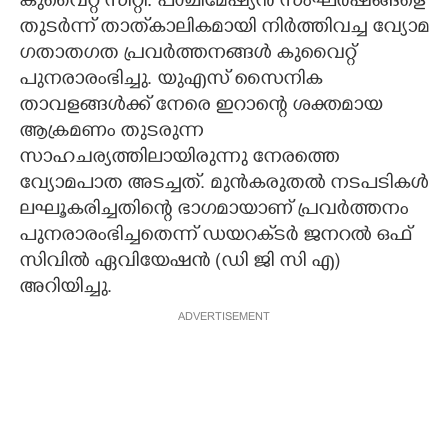
കുവൈറ്റ് സിറ്റി: പശ്ചിമേഷ്യൻ സംഘർഷങ്ങളെ
തുടർന്ന് താത്‌കാലികമായി നിർത്തിവച്ച വ്യോമ
CARTOONS
ഗതാതഗത പ്രവർത്തനങ്ങൾ കുവൈറ്റ്
പുനരാരംഭിച്ചു. യുഎസ് സൈനിക
LITERATURE
താവളങ്ങൾക്ക് നേരെ ഇറാന്റെ ശക്തമായ
ആക്രമണം തുടരുന്ന
ZOOM
സാഹചര്യത്തിലായിരുന്നു നേരത്തെ
വ്യോമപാത അടച്ചത്. മുൻകരുതൽ നടപടികൾ
ലഘൂകരിച്ചതിന്റെ ഭാഗമായാണ് പ്രവർത്തനം
CONTACT US
പുനരാരംഭിച്ചതെന്ന് ഡയറക്‌ടർ ജനറൽ ഒഫ്
സിവിൽ ഏവിയേഷൻ (ഡി ജി സി എ)
അറിയിച്ചു.
ADVERTISEMENT