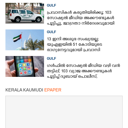
അഞ്ചുപേർക്ക് പരിക്ക്
GULF
പ്രവാസികൾ കരുതിയിരിക്കൂ; 103
സോഷ്യൽ മീഡിയ അക്കൗണ്ടുകൾ
പൂട്ടിച്ചു, ജാഗ്രതാ നിർദേശവുമായി
ഗൾഫ് രാജ്യം
GULF
13 ഇനി അശുഭ സംഖ്യയല്ല;
യുഎഇയിൽ 51 കോടിയുടെ
ഭാഗ്യനേട്ടവുമായി പ്രവാസി
GULF
ഗൾഫിൽ സോഷ്യൽ മീഡിയ വഴി വൻ
തട്ടിപ്പ്; 103 വ്യാജ അക്കൗണ്ടുകൾ
പൂട്ടിച്ച് ദുബായ് പൊലീസ്,
പ്രവാസികൾക്ക് ജാഗ്രതാ നിർദേശം
KERALA KAUMUDI
EPAPER