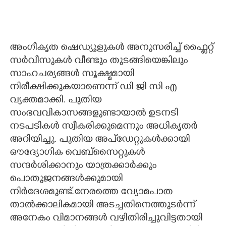
അംഗീക‌ൃത ഷെഡ്യൂളുകൾ അനുസരിച്ച് ഫ്ളൈറ്റ്
സർവീസുകൾ വീണ്ടും തുടങ്ങിയെങ്കിലും
സാഹചര്യങ്ങൾ സൂക്ഷ്മമായി
നിരീക്ഷിക്കുകയാണെന്ന് ഡി ജി സി എ
വ്യക്തമാക്കി. പുതിയ
സംഭവവികാസങ്ങളുണ്ടായാൽ ഉടനടി
നടപടികൾ സ്വീകരിക്കുമെന്നും അധികൃതർ
അറിയിച്ചു. പുതിയ അപ്‌ഡേറ്റുകൾക്കായി
ഔദ്യോഗിക വെബ്‌സൈറ്റുകൾ
സന്ദർശിക്കാനും യാത്രക്കാർക്കും
പൊതുജനങ്ങൾക്കുമായി
നിർദേശമുണ്ട്.നേരത്തെ വ്യോമപാത
താൽക്കാലികമായി അടച്ചതിനെത്തുടർന്ന്
അനേകം വിമാനങ്ങൾ വഴിതിരിച്ചുവിട്ടതായി