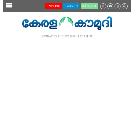
SECTIONS
ENGLISH
E-PAPER
KĀZHCHA
HOME
LATEST
SUNDAY, 09 AUGUST 2026 11.52 AM IST
AUDIO
NOTIFIED NEWS
POLL
KERALA
LOCAL
NEWS 360
CASE DIARY