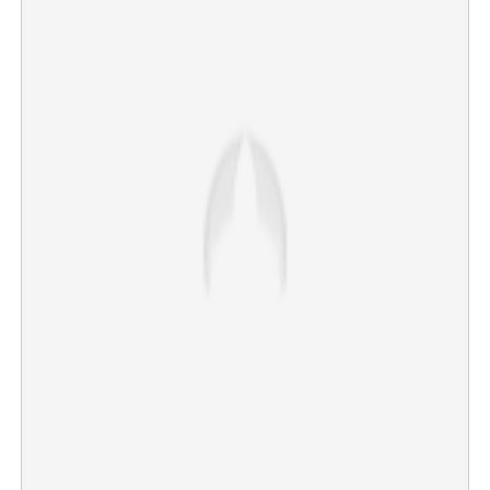
×
Share this link
Copy Link