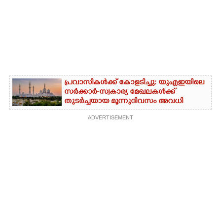
പ്രവാസികൾക്ക് കോളടിച്ചു: യുഎഇയിലെ
സർക്കാർ-സ്വകാര്യ മേഖലകൾക്ക്
തുടർച്ചയായ മൂന്നുദിവസം അവധി
ADVERTISEMENT