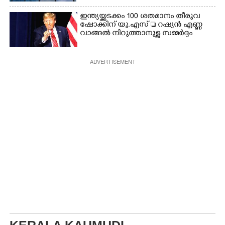
ഇന്ത്യയ്ക്കടക്കം 100 ശതമാനം തീരുവ
ഷോക്കിന് യു.എസ്  റഷ്യൻ എണ്ണ
വാങ്ങൽ നിറുത്താനുള്ള സമ്മർദ്ദം
ADVERTISEMENT
KERALA KAUMUDI