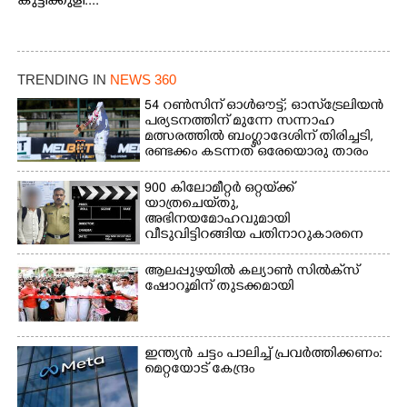
കുട്ടിക്കുളി....
TRENDING IN
NEWS 360
54 റൺസിന് ഓൾഔട്ട്; ഓസ്‌ട്രേലിയൻ
പര്യടനത്തിന് മുന്നേ സന്നാഹ
മത്സരത്തിൽ ബംഗ്ലാദേശിന് തിരിച്ചടി,
രണ്ടക്കം കടന്നത് ഒരേയൊരു താരം
900 കിലോമീറ്റർ ഒറ്റയ്‌ക്ക്
യാത്രചെ‌യ്‌തു,​
അഭിനയമോഹവുമായി
വീടുവിട്ടിറങ്ങിയ പതിനാറുകാരനെ
കണ്ടെത്തിയത് ഫിലിം സിറ്റിയിൽ
ആലപ്പുഴയിൽ കല്യാൺ സിൽക്‌സ്
ഷോറൂമിന് തുടക്കമായി
ഇന്ത്യൻ ചട്ടം പാലിച്ച് പ്രവർത്തിക്കണം:
മെറ്റയോട് കേന്ദ്രം