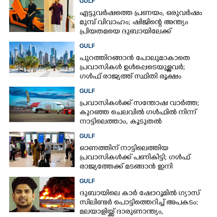
GULF
എട്ടുവർഷത്തെ പ്രണയം,​ ഒരുവർഷം
മുമ്പ് വിവാഹം; ഷിജിന്റെ അന്ത്യം
പ്രിയതമയെ ദുബായിലേക്ക്
കൊണ്ടുവരാനുള്ള ഒരുക്കത്തിനിടെ
GULF
പുറത്തിറങ്ങാൻ പോലുമാകാതെ
പ്രവാസികൾ ഉൾപ്പെടെയുള്ളവർ;
ഗൾഫ് രാജ്യത്ത് സ്ഥിതി രൂക്ഷം
GULF
പ്രവാസികൾക്ക് സന്തോഷ വാർത്ത;
കുറഞ്ഞ ചെലവിൽ ഗൾഫിൽ നിന്ന്
നാട്ടിലെത്താം,​ കൂടുതൽ
സർവീസുകളുമായി എയർഇന്ത്യ
GULF
എക്സ്പ്രസ്
ഓണത്തിന് നാട്ടിലെത്തിയ
പ്രവാസികൾക്ക് പണികിട്ടി; ഗൾഫ്
രാജ്യത്തേക്ക് മടങ്ങാൻ ഇനി
ഇരട്ടിയിലധികം പണം ചെലവാക്കണം
GULF
ദുബായിലെ കാർ ഷോറൂമിൽ ഗ്യാസ്
സിലിണ്ടർ പൊട്ടിത്തെറിച്ച് അപകടം:
മലയാളിയ്ക്ക് ദാരുണാന്ത്യം,