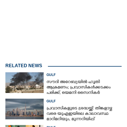
Loaded
:
4.00%
/
Unmute
RELATED NEWS
GULF
സൗദി അറേബ്യയിൽ ഹൂതി
ആക്രമണം; പ്രവാസികൾക്കടക്കം
പരിക്ക്, യെമനി സൈനികർ
കൊല്ലപ്പെട്ടു
GULF
പ്രവാസികളുടെ ശ്രദ്ധയ്ക്ക്: തിങ്കളാഴ്ച
വരെ യുഎഇയിലെ കാലാവസ്ഥ
മാറിമറിയും, മുന്നറിയിപ്പ്