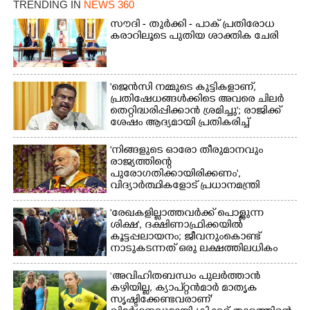
TRENDING IN
NEWS 360
സൗദി - തുർക്കി - പാക് പ്രതിരോധ
കരാറിലൂടെ പുതിയ ശാക്തിക ചേരി
'ജെൻസി നമ്മുടെ കുട്ടികളാണ്,
പ്രതിഷേധങ്ങൾക്കിടെ അവരെ ചിലർ
തെറ്റിദ്ധരിപ്പിക്കാൻ ശ്രമിച്ചു'; രാജിക്ക്
ശേഷം ആദ്യമായി പ്രതികരിച്ച്
ധർമ്മേന്ദ്ര പ്രധാൻ
'നിങ്ങളുടെ ഓരോ തീരുമാനവും
രാജ്യത്തിന്റെ
പുരോഗതിക്കായിരിക്കണം',​
വിദ്യാർത്ഥികളോട് പ്രധാനമന്ത്രി
'രേഖകളില്ലാത്തവർക്ക് പൊള്ളുന്ന
ശിക്ഷ', ദക്ഷിണാഫ്രിക്കയിൽ
കൂട്ടപ്പലായനം; ജീവനുംകൊണ്ട്
നാടുകടന്നത് ഒരു ലക്ഷത്തിലധികം
പേർ
‘അവിഹിതബന്ധം പുലർത്താൻ
കഴിയില്ല,​ ക്യാപ്റ്റൻമാർ മാതൃക
സൃഷ്ടിക്കേണ്ടവരാണ്'