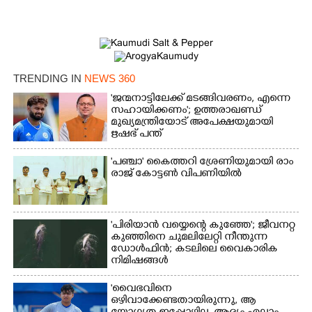
TRENDING IN
NEWS 360
'ജന്മനാട്ടിലേക്ക് മടങ്ങിവരണം, എന്നെ
സഹായിക്കണം'; ഉത്തരാഖണ്ഡ്
മുഖ്യമന്ത്രിയോട് അപേക്ഷയുമായി
ഋഷഭ് പന്ത്
'​പ​ഞ്ചാ​'​ ​കൈ​ത്ത​റി​ ​ശ്രേ​ണി​യു​മാ​യി​ ​രാം​
രാ​ജ് ​കോ​ട്ടൺ വിപണിയിൽ
'പിരിയാൻ വയ്യെന്റെ കുഞ്ഞേ'; ജീവനറ്റ
കുഞ്ഞിനെ ചുമലിലേറ്റി നീന്തുന്ന
ഡോൾഫിൻ; കടലിലെ വൈകാരിക
നിമിഷങ്ങൾ
'വൈഭവിനെ
ഒഴിവാക്കേണ്ടതായിരുന്നു,​ ആ