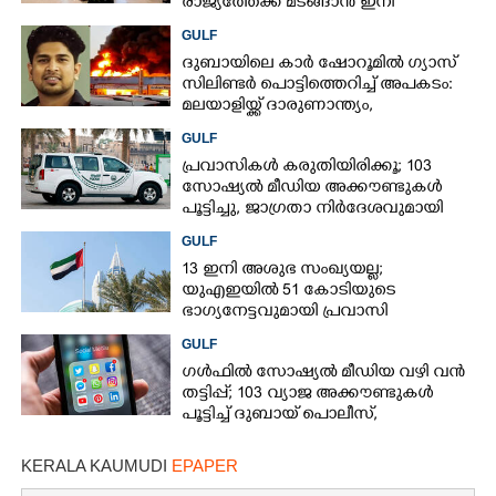
രാജ്യത്തേക്ക് മടങ്ങാൻ ഇനി
ഇരട്ടിയിലധികം പണം ചെലവാക്കണം
GULF
ദുബായിലെ കാർ ഷോറൂമിൽ ഗ്യാസ്
സിലിണ്ടർ പൊട്ടിത്തെറിച്ച് അപകടം:
മലയാളിയ്ക്ക് ദാരുണാന്ത്യം,
അഞ്ചുപേർക്ക് പരിക്ക്
GULF
പ്രവാസികൾ കരുതിയിരിക്കൂ; 103
സോഷ്യൽ മീഡിയ അക്കൗണ്ടുകൾ
പൂട്ടിച്ചു, ജാഗ്രതാ നിർദേശവുമായി
ഗൾഫ് രാജ്യം
GULF
13 ഇനി അശുഭ സംഖ്യയല്ല;
യുഎഇയിൽ 51 കോടിയുടെ
ഭാഗ്യനേട്ടവുമായി പ്രവാസി
GULF
ഗൾഫിൽ സോഷ്യൽ മീഡിയ വഴി വൻ
തട്ടിപ്പ്; 103 വ്യാജ അക്കൗണ്ടുകൾ
പൂട്ടിച്ച് ദുബായ് പൊലീസ്,
പ്രവാസികൾക്ക് ജാഗ്രതാ നിർദേശം
KERALA KAUMUDI
EPAPER