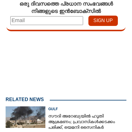
ഒരു ദിവസത്തെ പ്രധാന സംഭവങ്ങൾ
നിങ്ങളുടെ ഇൻബോക്സിൽ
Loaded
:
4.68%
/
Unmute
RELATED NEWS
GULF
സൗദി അറേബ്യയിൽ ഹൂതി
ആക്രമണം; പ്രവാസികൾക്കടക്കം
പരിക്ക്, യെമനി സൈനികർ