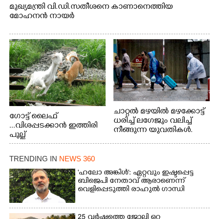
മുഖ്യമന്ത്രി വി.ഡി.സതീശനെ കാണാനെത്തിയ
മോഹനൻ നായർ
ചാറ്റൽ മഴയിൽ മഴക്കോട്ട്
ഗോട്ട് ലൈഫ്
ധരിച്ച് ലഗേജും വലിച്ച്
...വിശപ്പടക്കാൻ ഇത്തിരി
നീങ്ങുന്ന യുവതികൾ.
പുല്ല്
എറണാകുളം മേനകയിൽ
തിന്നാനെത്തിയതാണ്
നിന്നുള്ള കാഴ്ച
ആട്. തെരുവ് നായ്ക്കൾ
TRENDING IN
NEWS 360
കടിച്ച് കീറാൻ വന്നതോടെ
വയറിന്റെ ആന്തൽ മറന്ന്
'ഹലോ അങ്കിൾ': ഏറ്റവും ഇഷ്ടപ്പെട്ട
ജീവന് വേണ്ടിയായി ഓട്ടം.
ബിജെപി നേതാവ് ആരാണെന്ന്
വെളിപ്പെടുത്തി രാഹുൽ ഗാന്ധി
എറണാകുളം
വാത്തുരുത്തിയിൽ
നിന്നുള്ള കാഴ്ച
25 വർഷത്തെ ജോലി ഒറ്റ