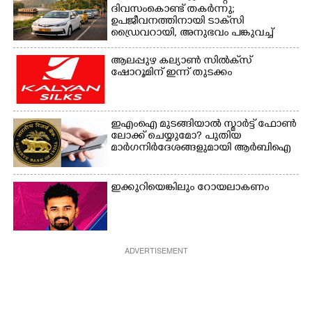
ദിവസംകൊണ്ട് തകർന്നു;
ഉപജീവനത്തിനായി ടാക്‌സി
ഡ്രൈവറായി,​ അനുഭവം പങ്കുവച്ച്
യുവതി
ആലപ്പുഴ കല്യാൺ സിൽക്‌സ്
ഷോറൂമിന് ഇന്ന് തുടക്കം
ഇഎംഐ മുടങ്ങിയാൽ സ്മാർട്ട് ഫോൺ
ലോക്ക് ചെയ്യുമോ? പുതിയ
മാർഗനിർദേശങ്ങളുമായി ആർബിഐ
ഇക്കുറിയെങ്കിലും റോയലാകണം
ADVERTISEMENT