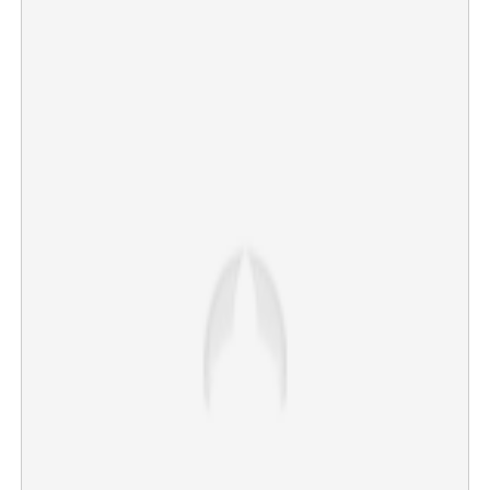
×
Share this link
Copy Link