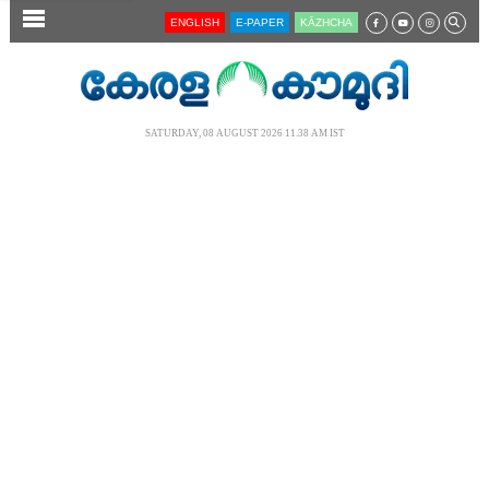
SECTIONS
ENGLISH
E-PAPER
KĀZHCHA
HOME
LATEST
SATURDAY, 08 AUGUST 2026 11.38 AM IST
AUDIO
NOTIFIED NEWS
POLL
KERALA
LOCAL
NEWS 360
CASE DIARY