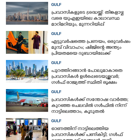
കൊല്ലപ്പെട്ടു
GULF
പ്രവാസികളുടെ ശ്രദ്ധയ്ക്ക്: തിങ്കളാഴ്ച
വരെ യുഎഇയിലെ കാലാവസ്ഥ
മാറിമറിയും, മുന്നറിയിപ്പ്
GULF
എട്ടുവർഷത്തെ പ്രണയം,​ ഒരുവർഷം
മുമ്പ് വിവാഹം; ഷിജിന്റെ അന്ത്യം
പ്രിയതമയെ ദുബായിലേക്ക്
കൊണ്ടുവരാനുള്ള ഒരുക്കത്തിനിടെ
GULF
പുറത്തിറങ്ങാൻ പോലുമാകാതെ
പ്രവാസികൾ ഉൾപ്പെടെയുള്ളവർ;
ഗൾഫ് രാജ്യത്ത് സ്ഥിതി രൂക്ഷം
GULF
പ്രവാസികൾക്ക് സന്തോഷ വാർത്ത;
കുറഞ്ഞ ചെലവിൽ ഗൾഫിൽ നിന്ന്
നാട്ടിലെത്താം,​ കൂടുതൽ
സർവീസുകളുമായി എയർഇന്ത്യ
GULF
എക്സ്പ്രസ്
ഓണത്തിന് നാട്ടിലെത്തിയ
പ്രവാസികൾക്ക് പണികിട്ടി; ഗൾഫ്