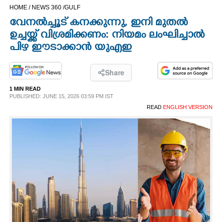
HOME /
NEWS 360 /
GULF
CINEMA
വേനൽച്ചൂട് കനക്കുന്നു,​ ഇനി മുതൽ
ഉച്ചയ്ക്ക് വിശ്രമിക്കണം: നിയമം ലംഘിച്ചാൽ
OPINION
പിഴ ഈടാക്കാൻ യുഎഇ
PHOTOS
Share
1 MIN READ
LIFESTYLE
PUBLISHED: JUNE 15, 2026 03:59 PM IST
READ
ENGLISH VERSION
SPIRITUAL
INFO+
ART
ASTRO