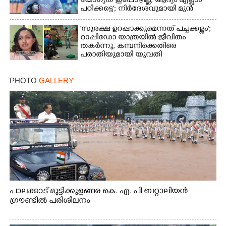
യോഗ്യത ഇപ്പോഴില്ല, ആദ്യം എല്ലാം
പഠിക്കട്ടെ'; നിർദേശവുമായി മുൻ
ക്രിക്കറ്റ് താരം
'സുരക്ഷ ഉറപ്പാക്കുമെന്നത് പച്ചക്കള്ളം';
റാപ്പിഡോ യാത്രയിൽ ജീവിതം
തകർന്നു, കമ്പനിക്കെതിരെ
പരാതിയുമായി യുവതി
PHOTO
GALLERY
പാലക്കാട് മുട്ടിക്കുളങ്ങര കെ. എ. പി ബറ്റാലിയൻ
ഗ്രൗണ്ടിൽ പരിശീലനം