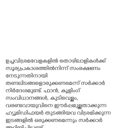
ഉച്ചവിശ്രമവേളകളിൽ തൊഴിലാളികൾക്ക്
സൂര്യപ്രകാശത്തിൽനിന്ന് സംരക്ഷണം
നേടുന്നതിനായി
തണലിടങ്ങളൊരുക്കണമെന്ന് സർക്കാർ
നിർദേശമുണ്ട്. ഫാൻ, കൂളിംഗ്
സംവിധാനങ്ങൾ, കുടിവെള്ളം,
വരണ്ടവായുവിനെ ഈർപ്പമുള്ളതാക്കുന്ന
ഹ്യൂമിഡിഫയർ തുടങ്ങിയവ വിശ്രമിക്കുന്ന
ഇടങ്ങളിൽ ഒരുക്കണമെന്നും സർക്കാർ