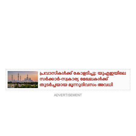
പ്രവാസികൾക്ക് കോളടിച്ചു: യുഎഇയിലെ
സർക്കാർ-സ്വകാര്യ മേഖലകൾക്ക്
തുടർച്ചയായ മൂന്നുദിവസം അവധി
ADVERTISEMENT