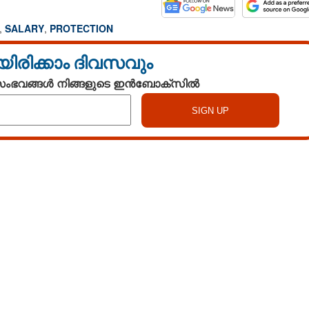
,
SALARY
,
PROTECTION
യിരിക്കാം ദിവസവും
 സംഭവങ്ങൾ നിങ്ങളുടെ ഇൻബോക്സിൽ
Watch More
Share this link