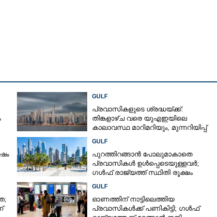
Copy Link
് സന്തോഷ വാർത്ത;
ിന് ഇനി പുതിയരീതി,
യുഎഇ സർക്കാർ
GULF
പ്രവാസികളുടെ ശ്രദ്ധയ്ക്ക്:
ം
തിങ്കളാഴ്ച വരെ യുഎഇയിലെ
കാലാവസ്ഥ മാറിമറിയും, മുന്നറിയിപ്പ്
GULF
ർഷം
പുറത്തിറങ്ങാൻ പോലുമാകാതെ
പ്രവാസികൾ ഉൾപ്പെടെയുള്ളവർ;
ഗൾഫ് രാജ്യത്ത് സ്ഥിതി രൂക്ഷം
െ
GULF
ത;
ഓണത്തിന് നാട്ടിലെത്തിയ
്
പ്രവാസികൾക്ക് പണികിട്ടി; ഗൾഫ്