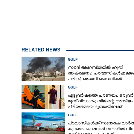
പ്രവാസികൾക്ക
ശമ്പളവിതരണത്ത
ഉത്തരവുമായി 
RELATED NEWS
GULF
സൗദി അറേബ്യയിൽ ഹൂതി
ആക്രമണം; പ്രവാസികൾക്കടക്ക
പരിക്ക്, യെമനി സൈനികർ
കൊല്ലപ്പെട്ടു
GULF
എട്ടുവർഷത്തെ പ്രണയം,​ ഒരുവ
മുമ്പ് വിവാഹം; ഷിജിന്റെ അന്ത്യം
പ്രിയതമയെ ദുബായിലേക്ക്
കൊണ്ടുവരാനുള്ള ഒരുക്കത്തിനിട
GULF
പ്രവാസികൾക്ക് സന്തോഷ വാർത്
കുറഞ്ഞ ചെലവിൽ ഗൾഫിൽ നിന്ന