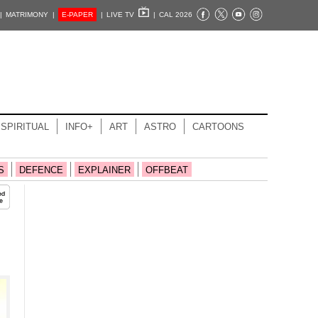
|
MATRIMONY |
E-PAPER
|
LIVE TV
|
CAL 2026
SPIRITUAL
INFO+
ART
ASTRO
CARTOONS
S
DEFENCE
EXPLAINER
OFFBEAT