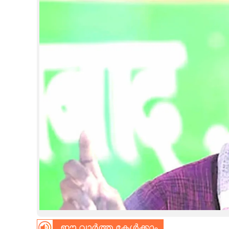
CINEMA
OPINION
PHOTOS
LIFESTYLE
SPIRITUAL
INFO+
ART
ASTRO
ഈ വാർത്ത കേൾക്കാം