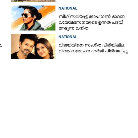
NATIONAL
ബിഗ് സല്യൂട്ട് ടോപ് ഗൺ ഭാവന,​
വ്യോമസേനയുടെ ഉന്നത പദവി
നേടുന്ന വനിത
NATIONAL
,
വിജയ്‌യിനെ സംഗീത പിരിയില്ല,
വിവാഹ മോചന ഹർജി പിൻവലിച്ചു