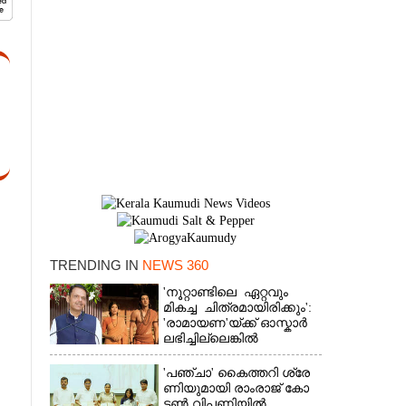
TRENDING IN
NEWS 360
'നൂറ്റാണ്ടിലെ ഏറ്റവും
×
മികച്ച ചിത്രമായിരിക്കും':
'രാമായണ'യ്ക്ക് ഓസ്കാ‌ർ
ലഭിച്ചില്ലെങ്കിൽ
നിരാശനാകുമെന്ന്
ദേവേന്ദ്ര ഫഡ്നാവിസ്
'​പ​ഞ്ചാ​'​ ​കൈ​ത്ത​റി​ ​ശ്രേ​
ണി​യു​മാ​യി​ ​രാം​രാ​ജ് ​കോ​
ട്ടൺ വിപണിയിൽ