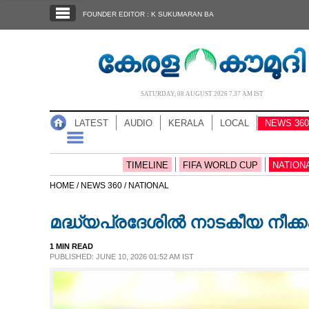
SECTIONS
FOUNDER EDITOR : K SUKUMARAN BA
HOME
LATEST
AUDIO
SATURDAY, 08 AUGUST 2026 7.37 AM IST
NOTIFIED NEWS
LATEST
AUDIO
KERALA
LOCAL
NEWS 360
POLL
KERALA
TIMELINE
FIFA WORLD CUP
NATION
HOME /
NEWS 360 /
NATIONAL
LOCAL
മദ്ധ്യപ്രദേശിൽ നാടകീയ നീക്കം
NEWS 360
1 MIN READ
PUBLISHED: JUNE 10, 2026 01:52 AM IST
CASE DIARY