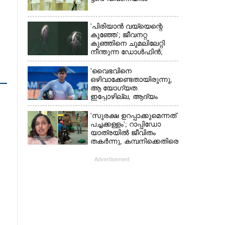
'പിരിയാൻ വയ്യെന്റെ
കുഞ്ഞേ'; ജീവനറ്റ
കുഞ്ഞിനെ ചുമലിലേറ്റി
നീന്തുന്ന ഡോൾഫിൻ;
കടലിലെ വൈകാരിക
നിമിഷങ്ങൾ
'വൈഭവിനെ
ഒഴിവാക്കേണ്ടതായിരുന്നു,​
ആ യോഗ്യത
ഇപ്പോഴില്ല, ആദ്യം
എല്ലാം പഠിക്കട്ടെ';
നിർദേശവുമായി മുൻ
'സുരക്ഷ ഉറപ്പാക്കുമെന്നത്
ക്രിക്കറ്റ് താരം
പച്ചക്കള്ളം'; റാപ്പിഡോ
യാത്രയിൽ ജീവിതം
തകർന്നു, കമ്പനിക്കെതിരെ
പരാതിയുമായി യുവതി
Advertisement