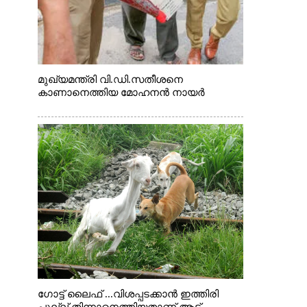
മുഖ്യമന്ത്രി വി.ഡി.സതീശനെ
കാണാനെത്തിയ മോഹനൻ നായർ
ഗോട്ട് ലൈഫ് ...വിശപ്പടക്കാൻ ഇത്തിരി