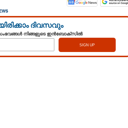
NEWS
യിരിക്കാം ദിവസവും
 സംഭവങ്ങൾ നിങ്ങളുടെ ഇൻബോക്സിൽ
Watch More
Share this link