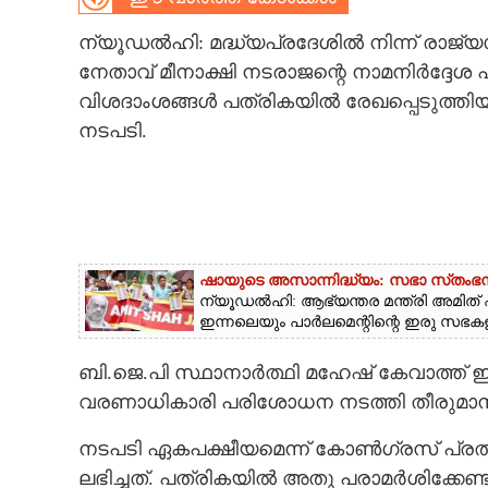
CARTOONS
ന്യൂഡൽഹി: മദ്ധ്യപ്രദേശിൽ നിന്ന് രാജ്
നേതാവ് മീനാക്ഷി നടരാജന്റെ നാമനി‌‌ർദ്ദേ
വിശദാംശങ്ങൾ പത്രികയിൽ രേഖപ്പെടുത്തി
LITERATURE
നടപടി.
ZOOM
CONTACT US
ഷായുടെ അസാന്നിദ്ധ്യം: സഭാ സ്‌തംഭനം 
ന്യൂഡൽഹി: ആഭ്യന്തര മന്ത്രി അമിത്
ഇന്നലെയും പാർലമെന്റിന്റെ ഇരു സഭകളും 
ബി.ജെ.പി സ്ഥാനാർത്ഥി മഹേഷ് കേവാത്ത് ഇക്ക
വരണാധികാരി പരിശോധന നടത്തി തീരുമാനമ
നടപടി ഏകപക്ഷീയമെന്ന് കോൺഗ്രസ് പ്രതികര
ലഭിച്ചത്. പത്രികയിൽ അതു പരാമർശിക്കേണ്ട 