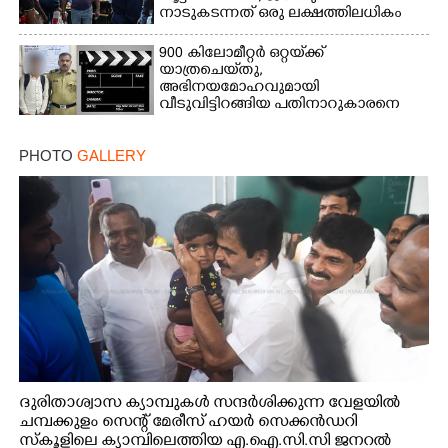
നാടുകടന്നത് ഒരു ലക്ഷത്തിലധികം
പേർ
900 കിലോമീറ്റർ ഒറ്റയ്‌ക്ക്
യാത്രചെ‌യ്‌തു,​
അഭിനയമോഹവുമായി
വീടുവിട്ടിറങ്ങിയ പതിനാറുകാരനെ
കണ്ടെത്തിയത് ഫിലിം സിറ്റിയിൽ
PHOTO
GALLERY
ദുരിതാശ്വാസ ക്യാമ്പുകൾ സന്ദർശിക്കുന്ന വേളയിൽ
ചമ്പക്കുളം സെന്റ് മേരീസ് ഹയർ സെക്കൻഡറി
സ്കൂളിലെ ക്യാമ്പിലെത്തിയ എ.ഐ.സി.സി ജനറൽ