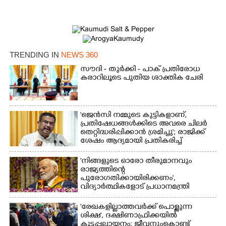
Copy Link
TRENDING IN
NEWS 360
സൗദി - തുർക്കി - പാക് പ്രതിരോധ
കരാറിലൂടെ പുതിയ ശാക്തിക ചേരി
'ജെൻസി നമ്മുടെ കുട്ടികളാണ്,
പ്രതിഷേധങ്ങൾക്കിടെ അവരെ ചിലർ
തെറ്റിദ്ധരിപ്പിക്കാൻ ശ്രമിച്ചു'; രാജിക്ക്
ശേഷം ആദ്യമായി പ്രതികരിച്ച്
ധർമ്മേന്ദ്ര പ്രധാൻ
'നിങ്ങളുടെ ഓരോ തീരുമാനവും
രാജ്യത്തിന്റെ
പുരോഗതിക്കായിരിക്കണം',​
വിദ്യാർത്ഥികളോട് പ്രധാനമന്ത്രി
'രേഖകളില്ലാത്തവർക്ക് പൊള്ളുന്ന
ശിക്ഷ', ദക്ഷിണാഫ്രിക്കയിൽ
കൂട്ടപ്പലായനം; ജീവനുംകൊണ്ട്