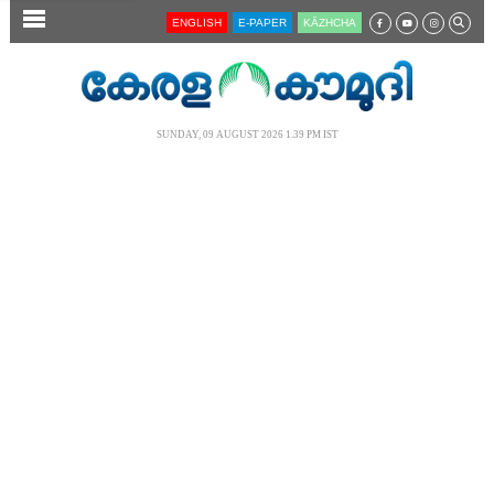
SECTIONS
ENGLISH
E-PAPER
KĀZHCHA
HOME
LATEST
SUNDAY, 09 AUGUST 2026 1.39 PM IST
AUDIO
NOTIFIED NEWS
POLL
KERALA
LOCAL
NEWS 360
CASE DIARY