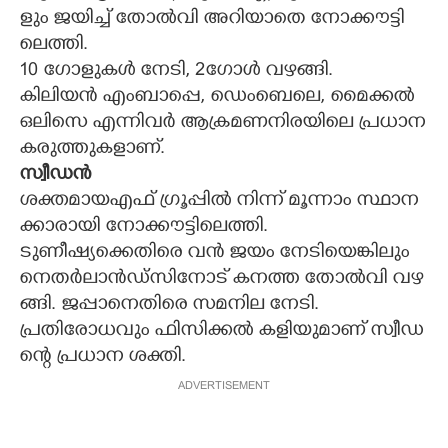
ളും​ ​ജ​യി​ച്ച് ​തോ​ൽ​വി​ ​അ​റി​യാ​തെ​ ​നോ​ക്കൗ​ട്ടി​
ലെ​ത്തി.
10​ ​ഗോ​ളു​ക​ൾ​ ​നേ​ടി,​ ​2ഗോ​ൾ​ ​വ​ഴ​ങ്ങി​.
കി​ലി​യ​ൻ​ ​എം​ബാ​പ്പെ, ഡെം​ബെ​ലെ,​ ​മൈ​ക്ക​ൽ​ ​
ഒ​ലി​സെ​ ​എ​ന്നി​വ​ർ​ ​ആ​ക്ര​മ​ണ​നി​ര​യി​ലെ​ ​പ്ര​ധാ​ന​
​ക​രു​ത്തു​ക​ളാ​ണ്.​
സ്വീ​ഡൻ
ശ​ക്ത​മാ​യ​എ​ഫ് ​ഗ്രൂ​പ്പി​ൽ​ ​നി​ന്ന് ​മൂ​ന്നാം​ ​സ്ഥാ​ന​
ക്കാ​രാ​യി​ ​നോ​ക്കൗ​ട്ടി​ലെ​ത്തി.
ടു​ണീ​ഷ്യ​ക്കെ​തി​രെ​ ​വ​ൻ​ ​ജ​യം​ ​നേ​ടി​യെ​ങ്കി​ലും​ ​
നെ​ത​ർ​ലാ​ൻ​ഡ്സി​നോ​ട് ​ക​ന​ത്ത​ ​തോ​ൽ​വി​ ​വ​ഴ​
ങ്ങി.​ ​ജ​പ്പാ​നെ​തി​രെ​ ​സ​മ​നി​ല​ ​നേ​ടി.
പ്ര​തി​രോ​ധ​വും​ ​ഫി​സി​ക്ക​ൽ​ ​ക​ളി​യു​മാ​ണ് ​സ്വീ​ഡ​
ന്റെ​ ​പ്ര​ധാ​ന​ ​ശ​ക്തി.​
ADVERTISEMENT