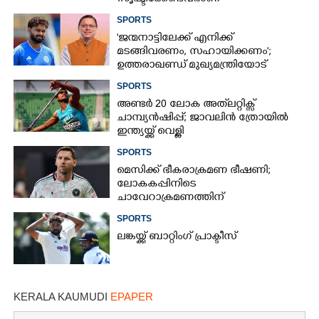
വിമർശനവുമായി ക്രിക്കറ്റ്
SPORTS
താരത്തിന്റെ ഭാര്യ
'ജന്മനാട്ടിലേക്ക് എനിക്ക്
മടങ്ങിവരണം, സഹായിക്കണം';
ഉത്തരാഖണ്ഡ് മുഖ്യമന്ത്രിയോട്
അപേക്ഷയുമായി ഋഷഭ് പന്ത്
SPORTS
അണ്ടർ 20 ലോക അത്‌ലറ്റിക്സ്
ചാമ്പ്യൻഷിപ്പ്; ജാവലിൻ ത്രോയിൽ
ഇന്ത്യയ്ക്ക് വെള്ളി
SPORTS
മെസിക്ക് ഭീകരാക്രമണ ഭീഷണി;
ലോകകപ്പിനിടെ
ചാവേറാക്രമണത്തിന്
പദ്ധതിയിട്ടിരുന്നതായി റിപ്പോർട്ട്
SPORTS
ലങ്കയ്ക്ക് ബാറ്റിംഗ് പ്രാക്ടീസ്
KERALA KAUMUDI
EPAPER