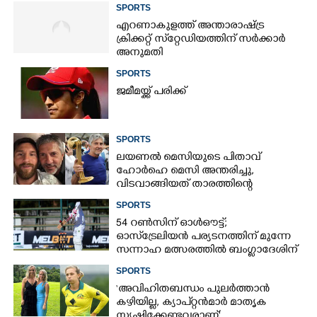
SPORTS
എറണാകുളത്ത് അന്താരാഷ്ട്ര
ക്രിക്കറ്റ് സ്‌റ്റേഡിയത്തിന് സർക്കാർ
അനുമതി
SPORTS
ജമീമയ്ക്ക് പരിക്ക്
SPORTS
ലയണൽ മെസിയുടെ പിതാവ്
ഹോർഹെ മെസി അന്തരിച്ചു,​
വിടവാങ്ങിയത് താരത്തിന്റെ
ഇതിഹാസ തുല്യമായ കരിയറിലെ
SPORTS
ശക്തികേന്ദ്രം
54 റൺസിന് ഓൾഔട്ട്;
ഓസ്‌ട്രേലിയൻ പര്യടനത്തിന് മുന്നേ
സന്നാഹ മത്സരത്തിൽ ബംഗ്ലാദേശിന്
തിരിച്ചടി, രണ്ടക്കം കടന്നത്
SPORTS
ഒരേയൊരു താരം
‘അവിഹിതബന്ധം പുലർത്താൻ
കഴിയില്ല,​ ക്യാപ്റ്റൻമാർ മാതൃക
സൃഷ്ടിക്കേണ്ടവരാണ്'