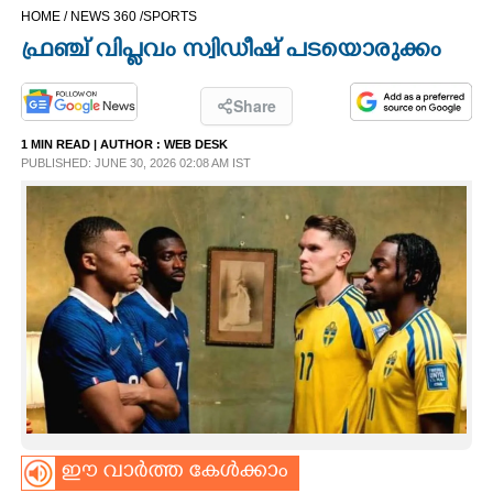
HOME /
NEWS 360 /
SPORTS
CINEMA
ഫ്രഞ്ച് വിപ്ലവം സ്വിഡീഷ് പടയൊരുക്കം
OPINION
Share
1 MIN READ
| AUTHOR :
WEB DESK
PHOTOS
PUBLISHED: JUNE 30, 2026 02:08 AM IST
LIFESTYLE
SPIRITUAL
INFO+
ART
ASTRO
ഈ വാർത്ത കേൾക്കാം