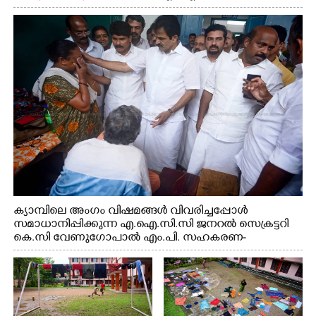
സെക്രട്ടറി കെ.സി വേണുഗോപാൽ എം.പി കുരുന്നിനെ
എടുത്ത് ലാളിച്ചപ്പോൾ. സഹകരണ-എക്സൈസ്
വകുപ്പ് മന്ത്രി എം. ലിജു, കൃഷിവകുപ്പ് മന്ത്രി ടി. സിദ്ദിഖ്,
റെജി ചെറിയാൻ എം. എൽ. എ എന്നിവർ സമീപം
ക്യാമ്പിലെ അംഗം വിഷമങ്ങൾ വിവരിച്ചപ്പോൾ
സമാധാനിപ്പിക്കുന്ന എ.ഐ.സി.സി ജനറൽ സെക്രട്ടറി
കെ.സി വേണുഗോപാൽ എം.പി. സഹകരണ-
എക്സൈസ് വകുപ്പ് മന്ത്രി എം. ലിജു, എന്നിവർ