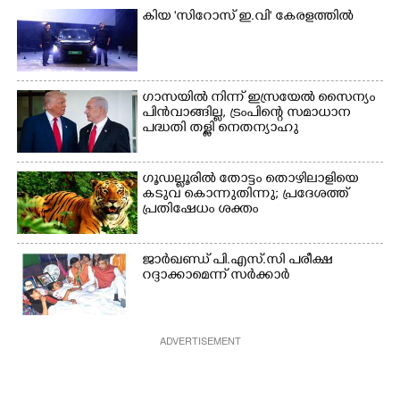
കിയ 'സിറോസ് ഇ.വി' കേരളത്തിൽ
ഗാസയിൽ നിന്ന് ഇസ്രയേൽ സൈന്യം
പിൻവാങ്ങില്ല, ട്രംപിന്റെ സമാധാന
പദ്ധതി തള്ളി നെതന്യാഹു
ഗൂഡല്ലൂരിൽ തോട്ടം തൊഴിലാളിയെ
കടുവ കൊന്നുതിന്നു; പ്രദേശത്ത്
പ്രതിഷേധം ശക്തം
ജാർഖണ്ഡ് പി.എസ്.സി പരീക്ഷ
റദ്ദാക്കാമെന്ന് സർക്കാർ
ADVERTISEMENT