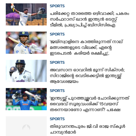
SPORTS
പരിക്കേറ്റ താരത്തെ ഒഴിവാക്കി; പകരം
സർഫറാസ് ഖാൻ ഇന്ത്യൻ ടെസ്റ്റ്
ടീമിൽ,​ പ്രഖ്യാപിച്ച് ബിസിസിഐ
SPORTS
'ജയ്സ്വാളിനെ കാത്തിരുന്നത് നാല്
മത്സരങ്ങളുടെ വിലക്ക്, എന്റെ
ഇടപെടൽ കരിയർ രക്ഷിച്ചു',​
വെളിപ്പെടുത്തലുമായി മുൻ ഇന്ത്യൻ
SPORTS
ക്യാപ്‌ടൻ
അവസാന ഓവറിൽ മൂന്ന് സിക്‌സർ;
സിറാജിന്റെ വെടിക്കെട്ടിൽ ഇന്ത്യയ്ക്ക്
ആവേശജയം
SPORTS
'ഇന്ത്യയ്ക്ക് പുറത്തുള്ളവർ ചോദിക്കുന്നത്
വൈഭവ് സൂര്യവംശിക്ക് 15വയസ്
തന്നെയാണോ എന്നാണ്? പക്ഷേ
പ്രാധാന്യം അതല്ല'
SPORTS
തിരുവനന്തപുരം ജി.വി രാജ സ്കൂൾ
ചാമ്പ്യൻമാർ