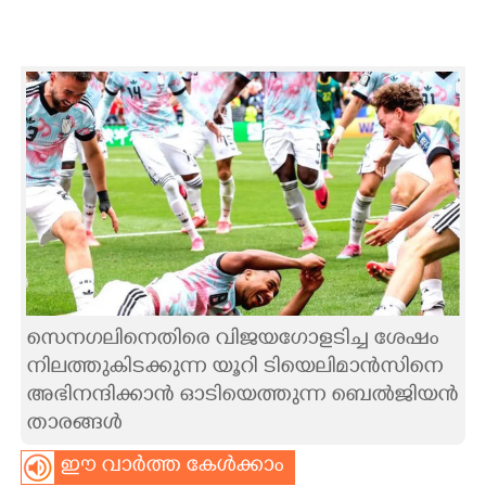
CARTOONS
LITERATURE
ZOOM
CONTACT US
സെനഗലിനെതിരെ വിജയഗോളടിച്ച ശേഷം
നിലത്തുകിടക്കുന്ന യൂറി ടിയെലിമാൻസിനെ
അഭിനന്ദിക്കാൻ ഓടിയെത്തുന്ന ബെൽജിയൻ
താരങ്ങൾ
ഈ വാർത്ത കേൾക്കാം