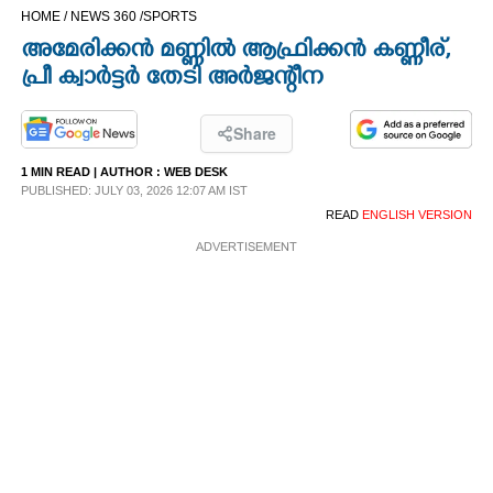
HOME /
NEWS 360 /
SPORTS
CINEMA
അമേരിക്കൻ മണ്ണിൽ ആഫ്രിക്കൻ കണ്ണീര്,
പ്രീ ക്വാർട്ടർ തേടി അർജന്റീന
OPINION
Share
PHOTOS
1 MIN READ
| AUTHOR :
WEB DESK
PUBLISHED: JULY 03, 2026 12:07 AM IST
LIFESTYLE
READ
ENGLISH VERSION
ADVERTISEMENT
SPIRITUAL
INFO+
ART
ASTRO