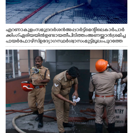
എറണാകുളം സമുദ്ര ദർശൻ അപ്പാർട്ട്മെന്റിലെ കാർ പാർ
ക്കിംഗ് ഏരിയയിൽ ഉണ്ടായ തീപിടിത്തം അണയ്ക്കാൻ ശ്രമിച്ച
ഫയർഫോഴ്സ് ഉദ്യോഗസ്ഥർ ശ്വാസം മുട്ട് മൂലം പുറത്തേ
ക്കിറങ്ങി വരുന്നു