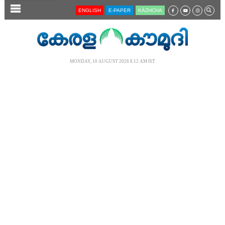
SECTIONS
ENGLISH
E-PAPER
KĀZHCHA
HOME
LATEST
MONDAY, 10 AUGUST 2026 8.12 AM IST
AUDIO
NOTIFIED NEWS
POLL
KERALA
LOCAL
NEWS 360
CASE DIARY