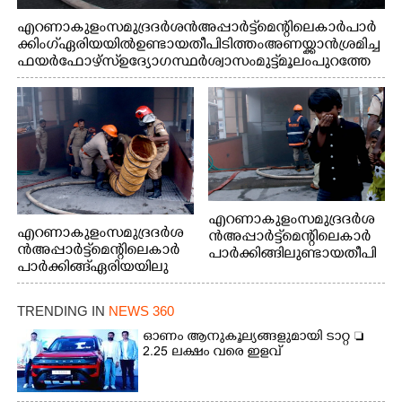
എറണാകുളം സമുദ്ര ദർശൻ അപ്പാർട്ട്മെന്റിലെ കാർ പാർ
ക്കിംഗ് ഏരിയയിൽ ഉണ്ടായ തീപിടിത്തം അണയ്ക്കാൻ ശ്രമിച്ച
ഫയർഫോഴ്സ് ഉദ്യോഗസ്ഥർ ശ്വാസം മുട്ട് മൂലം പുറത്തേ
ക്കിറങ്ങി മുഖം കഴുകുന്നു
എറണാകുളം സമുദ്ര ദർശ
എറണാകുളം സമുദ്ര ദർശ
ൻ അപ്പാർട്ട്മെന്റിലെ കാർ
ൻ അപ്പാർട്ട്മെന്റിലെ കാർ
പാർക്കിങ്ങിലുണ്ടായ തീപി
പാർക്കിങ്ങ് ഏരിയയിലു
ടിത്തം മൂലമുണ്ടായ പുക
ണ്ടായ തീപിടിത്തം അണ
കാരണം സമീപത്ത് കൂടി
യ്ക്കാൻ ശ്രമിക്കുന്ന ഫയർ
മൂക്ക് പൊത്തി പോകുന്ന
TRENDING IN
NEWS 360
ഫോഴ്സ് ഉദ്യോഗസ്ഥർ
കുട്ടി
ഓണം ആനുകൂല്യങ്ങളുമായി ടാറ്റ 
2.25 ലക്ഷം വരെ ഇളവ്