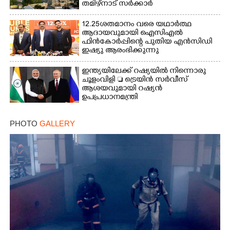
തമിഴ്നാട് സർക്കാർ
12.25ശതമാനം വരെ യഥാർത്ഥ
ആദായവുമായി ഐസിഎൽ
ഫിൻകോർപ്പിന്റെ പുതിയ എൻസിഡി
ഇഷ്യു ആരംഭിക്കുന്നു
ഇന്ത്യയിലേക്ക് റഷ്യയിൽ നിന്നൊരു
ചൂളംവിളി  ട്രെയിൻ സർവീസ്
ആശയവുമായി റഷ്യൻ
ഉപപ്രധാനമന്ത്രി
PHOTO
GALLERY