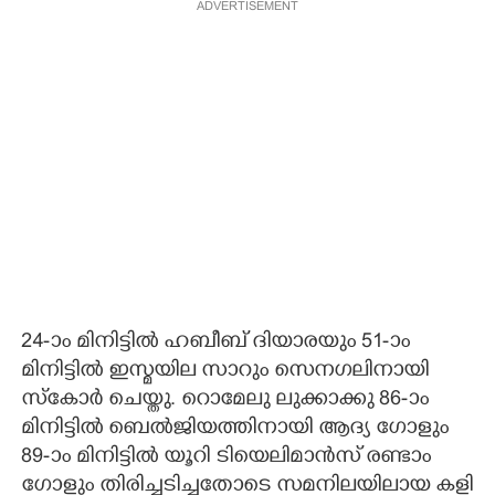
ADVERTISEMENT
24-ാം മിനിട്ടിൽ ഹബീബ് ദിയാരയും 51-ാം
മിനിട്ടിൽ ഇസ്മയില സാറും സെനഗലിനായി
സ്കോർ ചെയ്തു. റൊമേലു ലുക്കാക്കു 86-ാം
മിനിട്ടിൽ ബെൽജിയത്തിനായി ആദ്യ ഗോളും
89-ാം മിനിട്ടിൽ യൂറി ടിയെലിമാൻസ് രണ്ടാം
ഗോളും തിരിച്ചടിച്ചതോടെ സമനിലയിലായ കളി