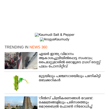
TRENDING IN
NEWS 360
എയർ ഇന്ത്യ വിമാനം
ആകാശച്ചുഴിയിൽപ്പെട്ട സംഭവം;
പൈലറ്റുമാരിൽ ഒരാളുടെ ഡ്രഗ് ടെസ്റ്റ്
ഫലം പോസിറ്റീവ്
മുട്ടയിലും പഞ്ചസാരയിലും പണികിട്ടി
ബേക്കറികൾ
'റീൽസ് ചിത്രീകരണങ്ങൾ വേണ്ട':
ക്ഷേത്രങ്ങളിലും പരിസരത്തും
മൊബൈൽ ഫോൺ നിരോധിച്ച്