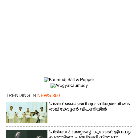
TRENDING IN
NEWS 360
'​പ​ഞ്ചാ​'​ ​കൈ​ത്ത​റി​ ​ശ്രേ​ണി​യു​മാ​യി​ ​രാം​
രാ​ജ് ​കോ​ട്ടൺ വിപണിയിൽ
'പിരിയാൻ വയ്യെന്റെ കുഞ്ഞേ'; ജീവനറ്റ
കുഞ്ഞിനെ ചുമലിലേറ്റി നീന്തുന്ന