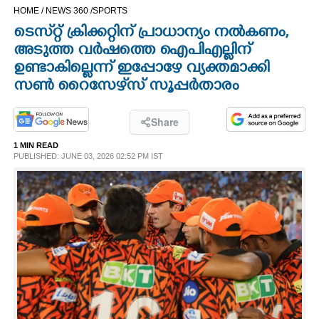
HOME /
NEWS 360 /
SPORTS
CINEMA
ടെസ്‌റ്റ്‌ ക്രിക്കറ്റിന് പ്രാധാന്യം നൽകണം,
അടുത്ത വർഷത്തെ ഐപിഎല്ലിന്
OPINION
ഉണ്ടാകില്ലെന്ന് ഇപ്പോഴേ വ്യക്തമാക്കി
സൺ റൈസേഴ്‌സ് സൂപ്പർതാരം
PHOTOS
Share
LIFESTYLE
1 MIN READ
PUBLISHED: JUNE 03, 2026 02:52 PM IST
SPIRITUAL
INFO+
ART
ASTRO