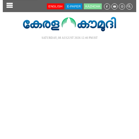
SECTIONS
ENGLISH
E-PAPER
KĀZHCHA
HOME
LATEST
SATURDAY, 08 AUGUST 2026 12.40 PM IST
AUDIO
NOTIFIED NEWS
POLL
KERALA
LOCAL
NEWS 360
CASE DIARY