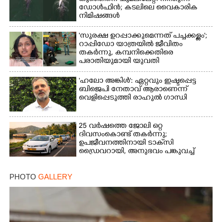
ഡോൾഫിൻ; കടലിലെ വൈകാരിക
നിമിഷങ്ങൾ
'സുരക്ഷ ഉറപ്പാക്കുമെന്നത് പച്ചക്കള്ളം';
റാപ്പിഡോ യാത്രയിൽ ജീവിതം
തകർന്നു, കമ്പനിക്കെതിരെ
പരാതിയുമായി യുവതി
'ഹലോ അങ്കിൾ': ഏറ്റവും ഇഷ്ടപ്പെട്ട
ബിജെപി നേതാവ് ആരാണെന്ന്
വെളിപ്പെടുത്തി രാഹുൽ ഗാന്ധി
25 വർഷത്തെ ജോലി ഒറ്റ
ദിവസംകൊണ്ട് തകർന്നു;
ഉപജീവനത്തിനായി ടാക്‌സി
ഡ്രൈവറായി,​ അനുഭവം പങ്കുവച്ച്
യുവതി
PHOTO
GALLERY