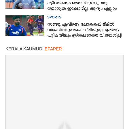
ഒഴിവാക്കേണ്ടതായിരുന്നു,​ ആ
യോഗ്യത ഇപ്പോഴില്ല, ആദ്യം എല്ലാം
പഠിക്കട്ടെ'; നിർദേശവുമായി മുൻ
SPORTS
ക്രിക്കറ്റ് താരം
സഞ്ജു എവിടെ? ലോകകപ്പ് ടീമിൽ
രോഹിത്തും കൊഹ്‌ലിയും, ആരുടെ
പട്ടികയിലും ഉൾപ്പെടാതെ വിജയശില്പി
KERALA KAUMUDI
EPAPER
×
Share this link