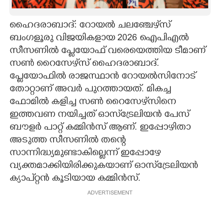
CARTOONS
ഹൈദരാബാദ്: റോയൽ ചലഞ്ചേഴ്‌സ്
ബംഗളൂരു വിജയികളായ 2026 ഐപിഎൽ
LITERATURE
സീസണിൽ പ്ളേയോഫ് വരെയെത്തിയ ടീമാണ്
സൺ റൈസേഴ്‌സ് ഹൈദരാബാദ്.
ZOOM
പ്ളേയോഫിൽ രാജസ്ഥാൻ റോയൽസിനോട്
തോറ്റാണ് അവർ പുറത്തായത്. മികച്ച
ഫോമിൽ കളിച്ച സൺ റൈസേഴ്‌സിനെ
CONTACT US
ഇത്തവണ നയിച്ചത് ഓസ്‌ട്രേലിയൻ പേസ്
ബൗളർ പാറ്റ് കമ്മിൻസ് ആണ്. ഇപ്പോഴിതാ
അടുത്ത സീസണിൽ തന്റെ
സാന്നിദ്ധ്യമുണ്ടാകില്ലെന്ന് ഇപ്പോഴേ
വ്യക്തമാക്കിയിരിക്കുകയാണ് ഓസ്‌ട്രേലിയൻ
ക്യാപ്റ്റൻ കൂടിയായ കമ്മിൻസ്.
ADVERTISEMENT