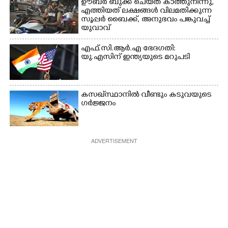
ഊബർ ബുക്ക് ചെയ്‌ത് കാത്തുനിന്നു,​
എത്തിയത് ലക്ഷങ്ങൾ വിലമതിക്കുന്ന
സൂപ്പർ ബൈക്ക്,​ അനുഭവം പങ്കുവച്ച്
യുവാവ്
എഫ്.സി.ആർ.എ ഭേദഗതി:
യു.എസിന് ഇന്ത്യയുടെ മറുപടി
കസഖ്‌സ്ഥാനിൽ വീണ്ടും കടുവയുടെ
ഗർജ്ജനം
ADVERTISEMENT