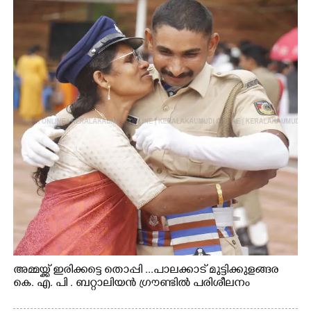
അമ്മയ്ക്ക് ഇരിക്കട്ടെ തൊപ്പി ...പാലക്കാട് മുട്ടിക്കുളങ്ങര
കെ. എ. പി . ബറ്റാലിയൻ ഗ്രൗണ്ടിൽ പരിശീലനം