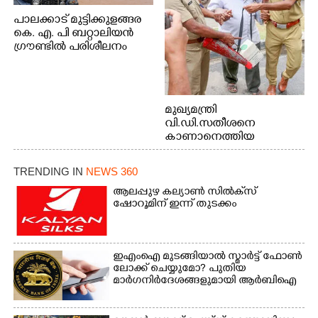
പാലക്കാട് മുട്ടിക്കുളങ്ങര
കെ. എ. പി ബറ്റാലിയൻ
ഗ്രൗണ്ടിൽ പരിശീലനം
മുഖ്യമന്ത്രി
വി.ഡി.സതീശനെ
കാണാനെത്തിയ
മോഹനൻ നായർ
TRENDING IN
NEWS 360
ആലപ്പുഴ കല്യാൺ സിൽക്‌സ്
ഷോറൂമിന് ഇന്ന് തുടക്കം
ഇഎംഐ മുടങ്ങിയാൽ സ്മാർട്ട് ഫോൺ
ലോക്ക് ചെയ്യുമോ? പുതിയ
മാർഗനിർദേശങ്ങളുമായി ആർബിഐ