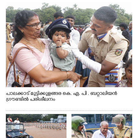
പാലക്കാട് മുട്ടിക്കുളങ്ങര കെ. എ. പി . ബറ്റാലിയൻ
ഗ്രൗണ്ടിൽ പരിശീലനം