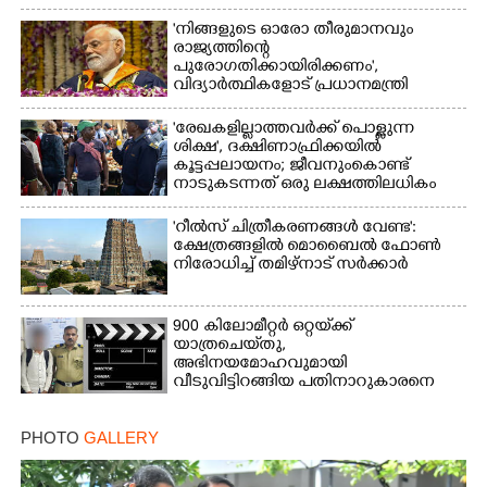
'നിങ്ങളുടെ ഓരോ തീരുമാനവും
രാജ്യത്തിന്റെ
പുരോഗതിക്കായിരിക്കണം',​
വിദ്യാർത്ഥികളോട് പ്രധാനമന്ത്രി
'രേഖകളില്ലാത്തവർക്ക് പൊള്ളുന്ന
ശിക്ഷ', ദക്ഷിണാഫ്രിക്കയിൽ
കൂട്ടപ്പലായനം; ജീവനുംകൊണ്ട്
നാടുകടന്നത് ഒരു ലക്ഷത്തിലധികം
പേർ
'റീൽസ് ചിത്രീകരണങ്ങൾ വേണ്ട':
ക്ഷേത്രങ്ങളിൽ മൊബൈൽ ഫോൺ
നിരോധിച്ച് തമിഴ്നാട് സർക്കാർ
900 കിലോമീറ്റർ ഒറ്റയ്‌ക്ക്
യാത്രചെ‌യ്‌തു,​
അഭിനയമോഹവുമായി
വീടുവിട്ടിറങ്ങിയ പതിനാറുകാരനെ
കണ്ടെത്തിയത് ഫിലിം സിറ്റിയിൽ
PHOTO
GALLERY