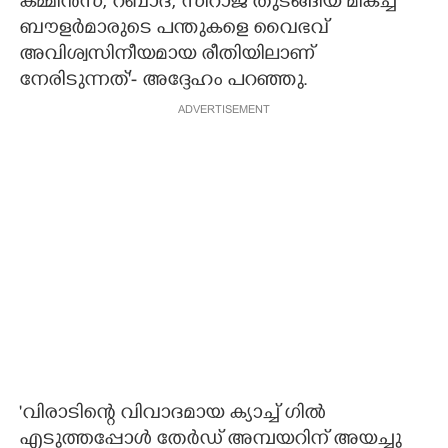
കമ്മിൻസ്,​ റബാദ,​ സിറാജ് തുടങ്ങിയ മികച്ച
ബൗളർമാരുടെ പന്തുകളെ വൈഭവ്
അവിശ്വസിനീയമായ രീതിയിലാണ്
നേരിടുന്നത്'- അദ്ദേഹം പറ‍ഞ്ഞു.
ADVERTISEMENT
'വിരാടിന്റെ വിവാദമായ ക്യാച്ച് ഗിൽ
എടുത്തപ്പോൾ തേർഡ് അമ്പയറിന് അയച്ചു