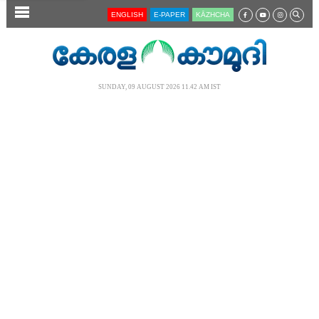
SECTIONS
ENGLISH
E-PAPER
KĀZHCHA
HOME
LATEST
SUNDAY, 09 AUGUST 2026 11.42 AM IST
AUDIO
NOTIFIED NEWS
POLL
KERALA
LOCAL
NEWS 360
CASE DIARY