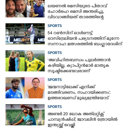
ലയണൽ മെസിയുടെ പിതാവ്
ഹോർഹെ മെസി അന്തരിച്ചു,​
വിടവാങ്ങിയത് താരത്തിന്റെ
ഇതിഹാസ തുല്യമായ കരിയറിലെ
SPORTS
ശക്തികേന്ദ്രം
54 റൺസിന് ഓൾഔട്ട്;
ഓസ്‌ട്രേലിയൻ പര്യടനത്തിന് മുന്നേ
സന്നാഹ മത്സരത്തിൽ ബംഗ്ലാദേശിന്
തിരിച്ചടി, രണ്ടക്കം കടന്നത്
SPORTS
ഒരേയൊരു താരം
‘അവിഹിതബന്ധം പുലർത്താൻ
കഴിയില്ല,​ ക്യാപ്റ്റൻമാർ മാതൃക
സൃഷ്ടിക്കേണ്ടവരാണ്'
വിമർശനവുമായി ക്രിക്കറ്റ്
SPORTS
താരത്തിന്റെ ഭാര്യ
'ജന്മനാട്ടിലേക്ക് എനിക്ക്
മടങ്ങിവരണം, സഹായിക്കണം';
ഉത്തരാഖണ്ഡ് മുഖ്യമന്ത്രിയോട്
അപേക്ഷയുമായി ഋഷഭ് പന്ത്
SPORTS
അണ്ടർ 20 ലോക അത്‌ലറ്റിക്സ്
ചാമ്പ്യൻഷിപ്പ്; ജാവലിൻ ത്രോയിൽ
ഇന്ത്യയ്ക്ക് വെള്ളി