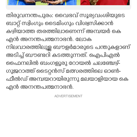
CARTOONS
തിരുവനന്തപുരം: വൈഭവ് സൂര്യവംശിയുടെ
ബാറ്റ് സ്വിംഗും ടൈമിംഗും വിശ്വസിക്കാൻ
LITERATURE
കഴിയാത്ത തരത്തിലാണെന്ന് അമ്പയർ കെ
എൻ അനന്തപത്മനാഭൻ. ലോക
ZOOM
നിലവാരത്തിലുള്ള ബൗളർമാരുടെ പന്തുകളാണ്
അടിച്ച് ബൗണ്ടറി കടത്തുന്നത്. ഐപിഎൽ
ഫൈനലിൽ ബംഗളൂരു റോയൽ ചലഞ്ചേഴ്-
CONTACT US
ഗുജറാത്ത് ടൈറ്റൻസ് മത്സരത്തിലെ ഓൺ-
ഫീൽ‌ഡ് അമ്പയറായിരുന്നു മലയാളിയായ കെ
എൻ അനന്തപത്മനാഭൻ.
ADVERTISEMENT