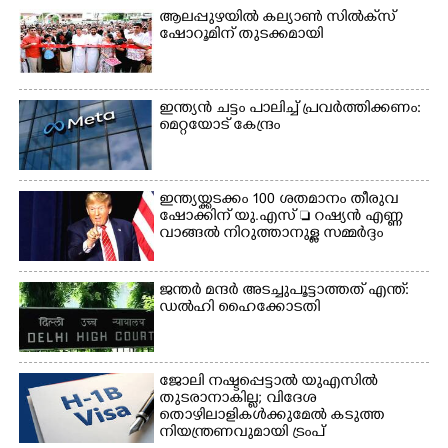
ആലപ്പുഴയിൽ കല്യാൺ സിൽക്‌സ്
ഷോറൂമിന് തുടക്കമായി
ഇന്ത്യൻ ചട്ടം പാലിച്ച് പ്രവർത്തിക്കണം:
മെറ്റയോട് കേന്ദ്രം
ഇന്ത്യയ്ക്കടക്കം 100 ശതമാനം തീരുവ
ഷോക്കിന് യു.എസ്  റഷ്യൻ എണ്ണ
വാങ്ങൽ നിറുത്താനുള്ള സമ്മർദ്ദം
ജന്ത‌‌ർ മന്ദർ അടച്ചുപൂട്ടാത്തത് എന്ത്:
ഡൽഹി ഹൈക്കോടതി
ജോലി നഷ്ടപ്പെട്ടാൽ യുഎസിൽ
തുടരാനാകില്ല; വിദേശ
തൊഴിലാളികൾക്കുമേൽ കടുത്ത
നിയന്ത്രണവുമായി ട്രംപ്‌