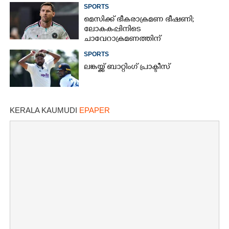
SPORTS
മെസിക്ക് ഭീകരാക്രമണ ഭീഷണി;
×
Share this link
ലോകകപ്പിനിടെ
ചാവേറാക്രമണത്തിന്
പദ്ധതിയിട്ടിരുന്നതായി റിപ്പോർട്ട്
SPORTS
ലങ്കയ്ക്ക് ബാറ്റിംഗ് പ്രാക്ടീസ്
Copy Link
KERALA KAUMUDI
EPAPER