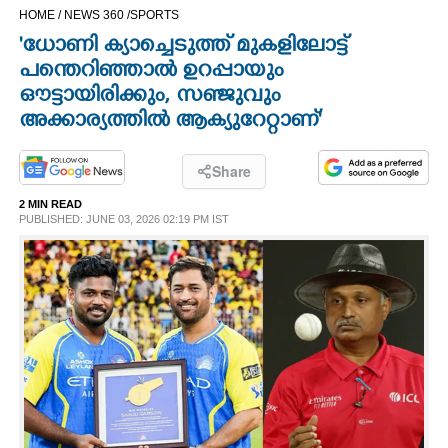
HOME /
NEWS 360 /
SPORTS
CINEMA
'ധോണി ക്യാച്ചെടുത്ത് മുകളിലോട്ട്
പന്തെറിഞ്ഞാൽ ഉറപ്പായും
OPINION
ഔട്ടായിരിക്കും, സഞ്ജുവും
അക്കാര്യത്തിൽ ആക്യുറേറ്റാണ്'
PHOTOS
Share
LIFESTYLE
2 MIN READ
PUBLISHED: JUNE 03, 2026 02:19 PM IST
SPIRITUAL
INFO+
ART
ASTRO