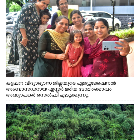
കട്ടപ്പന വിദ്യാഭ്യാസ ജില്ലയുടെ എജ്യുക്കേഷനൽ
അംബാസഡറായ എസ്തർ മരിയ ടോമിക്കൊപ്പം
അദ്ധ്യാപകർ സെൽഫി എടുക്കുന്നു.