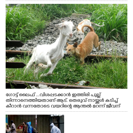
ഗോട്ട് ലൈഫ് ...വിശപ്പടക്കാൻ ഇത്തിരി പുല്ല്
തിന്നാനെത്തിയതാണ് ആട്. തെരുവ് നായ്ക്കൾ കടിച്ച്
കീറാൻ വന്നതോടെ വയറിന്റെ ആന്തൽ മറന്ന് ജീവന്
വേണ്ടിയായി ഓട്ടം. എറണാകുളം വാത്തുരുത്തിയിൽ
നിന്നുള്ള കാഴ്ച