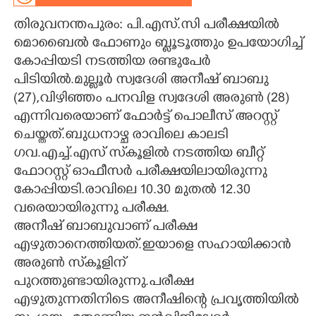
തിരുവനന്തപുരം: പി.എസ്.സി പരീക്ഷയിൽ
CARTOONS
മൊബൈൽ ഫോണും ബ്ലൂടൂത്തും ഉപയോഗിച്ച്
കോപ്പിയടി നടത്തിയ രണ്ടുപേർ
LITERATURE
പിടിയിൽ.മുല്ലൂർ സ്വദേശി അനീഷ് ബാബു
(27),വിഴിഞ്ഞം പനവിള സ്വദേശി അരുൺ (28)
ZOOM
എന്നിവരെയാണ് ഫോർട്ട് പൊലീസ് അറസ്റ്റ്
ചെയ്തത്.ബുധനാഴ്ച രാവിലെ കാലടി
CONTACT US
ഗവ.എച്ച്.എസ് സ്‌കൂളിൽ നടത്തിയ ബീറ്റ്
ഫോറസ്റ്റ് ഓഫീസർ പരീക്ഷയിലായിരുന്നു
കോപ്പിയടി.രാവിലെ 10.30 മുതൽ 12.30
വരെയായിരുന്നു പരീക്ഷ.
അനീഷ് ബാബുവാണ് പരീക്ഷ
എഴുതാനെത്തിയത്.ഇയാളെ സഹായിക്കാൻ
അരുൺ സ്‌കൂളിന്
പുറത്തുണ്ടായിരുന്നു.പരീക്ഷ
എഴുതുന്നതിനിടെ അനീഷിന്റെ പ്രവൃത്തിയിൽ