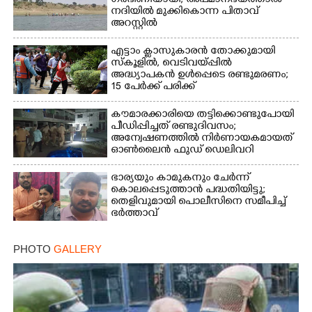
ഗർഭിണിയായി; അപമാനഭയത്താൽ
നദിയിൽ മുക്കികൊന്ന പിതാവ്
അറസ്റ്റിൽ
എട്ടാം ക്ളാസുകാരൻ തോക്കുമായി
സ്കൂളിൽ, വെടിവയ്പ്പിൽ
അദ്ധ്യാപകൻ ഉൾപ്പെടെ രണ്ടുമരണം;
15 പേർക്ക് പരിക്ക്
കൗമാരക്കാരിയെ തട്ടിക്കൊണ്ടുപോയി
പീഡിപ്പിച്ചത് രണ്ടുദിവസം;
അന്വേഷണത്തിൽ നിർണായകമായത്
ഓൺലൈൻ ഫുഡ് ഡെലിവറി
ഭാര്യയും കാമുകനും ചേർന്ന്
കൊലപ്പെടുത്താൻ പദ്ധതിയിട്ടു;
തെളിവുമായി പൊലീസിനെ സമീപിച്ച്
ഭർത്താവ്
PHOTO
GALLERY