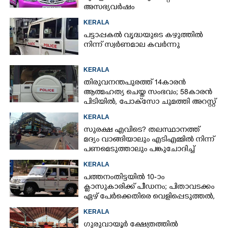
അസഭ്യവ‌ർഷം
KERALA
പട്ടാപ്പകൽ വൃദ്ധയുടെ കഴുത്തിൽ
നിന്ന് സ്വർണമാല കവർന്നു
KERALA
തിരുവനന്തപുരത്ത് 14കാരൻ
ആത്മഹത്യ ചെയ്ത സംഭവം; 58കാരൻ
പിടിയിൽ, പോക്‌സോ ചുമത്തി അറസ്റ്റ്
KERALA
സുരക്ഷ എവിടെ?​ തലസ്ഥാനത്ത്
മദ്യം വാങ്ങിയാലും എടിഎമ്മിൽ നിന്ന്
പണമെടുത്താലും പങ്കുചോദിച്ച്
സാമൂഹ്യവിരുദ്ധർ
KERALA
പത്തനംതിട്ടയിൽ 10-ാം
ക്ലാസുകാരിക്ക് പീഡനം; പിതാവടക്കം
ഏഴ് പേർക്കെതിരെ വെളിപ്പെടുത്തൽ,
മൂന്നുപേർ അറസ്റ്റിൽ
KERALA
ഗുരുവായൂർ ക്ഷേത്രത്തിൽ