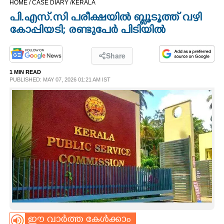
HOME /
CASE DIARY /
KERALA
CINEMA
പി.എസ്.സി പരീക്ഷയിൽ ബ്ലൂടൂത്ത് വഴി
കോപ്പിയടി; രണ്ടുപേർ പിടിയിൽ
OPINION
Share
PHOTOS
1 MIN READ
PUBLISHED: MAY 07, 2026 01:21 AM IST
LIFESTYLE
SPIRITUAL
INFO+
ART
ASTRO
ഈ വാർത്ത കേൾക്കാം