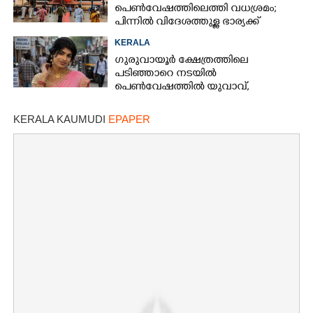
പെൺവേഷത്തിലെത്തി വധശ്രമം;
പിന്നിൽ വിദേശത്തുള്ള ഭാര്യക്ക്
ചിത്രങ്ങൾ അയച്ചതിലെ പക
KERALA
ഗുരുവായൂർ ക്ഷേത്രത്തിലെ
പടിഞ്ഞാറെ നടയിൽ
പെൺവേഷത്തിൽ യുവാവ്,​
കസ്റ്റഡിയിലെടുത്തപ്പോൾ
തെളിഞ്ഞത് വൻഗൂഢാലോചന
KERALA KAUMUDI
EPAPER