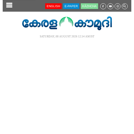
SECTIONS
ENGLISH
E-PAPER
KĀZHCHA
HOME
LATEST
SATURDAY, 08 AUGUST 2026 12.54 AM IST
AUDIO
NOTIFIED NEWS
POLL
KERALA
LOCAL
NEWS 360
CASE DIARY