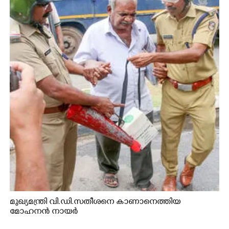
മുഖ്യമന്ത്രി വി.ഡി.സതീശനെ കാണാനെത്തിയ
മോഹനൻ നായർ