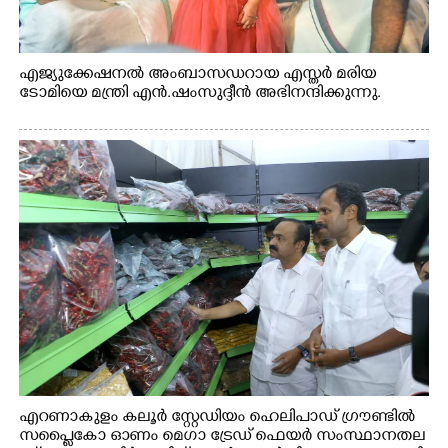
എജ്യുക്കേഷനൽ അംബാസഡറായ എസ്തർ മരിയ
ടോമിയെ മന്ത്രി എൻ.ഷംസുദ്ദീൻ അഭിനന്ദിക്കുന്നു.
എറണാകുളം കലൂർ സ്റ്റേഡിയം ഹെലിപാഡ് ഗ്രൗണ്ടിൽ
സപ്ളൈകോ ഓണം മെഗാ ട്രേഡ് ഫെയർ സംസ്ഥാനതല