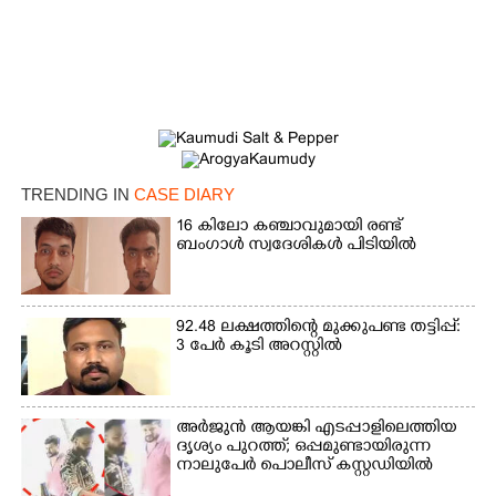
TRENDING IN
CASE DIARY
16 കിലോ കഞ്ചാവുമായി രണ്ട്
ബംഗാൾ സ്വദേശികൾ പിടിയിൽ
92.48 ലക്ഷത്തിന്റെ മുക്കുപണ്ട തട്ടിപ്പ്:
3 പേർ കൂടി അറസ്റ്റിൽ
×
Share this link
അർജുൻ ആയങ്കി എടപ്പാളിലെത്തിയ
ദൃശ്യം പുറത്ത്; ഒപ്പമുണ്ടായിരുന്ന
നാലുപേർ പൊലീസ് കസ്റ്റഡിയിൽ