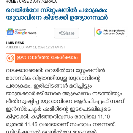
HOME /
CASE DIARY /
KERALA
CINEMA
റെയിൽവേ സ്‌റ്റേഷനിൽ പരാക്രമം:
യുവാവിനെ കീഴടക്കി ഉദ്യോഗസ്ഥർ
OPINION
Share
PHOTOS
1 MIN READ
PUBLISHED: MAY 11, 2026 12:23 AM IST
LIFESTYLE
ഈ വാർത്ത കേൾക്കാം
വടക്കാഞ്ചേരി: റെയിൽവേ സ്റ്റേഷനിൽ
SPIRITUAL
മാനസിക വിഭ്രാന്തിയുള്ള യുവാവിന്റെ
പരാക്രമം. ഇരിപ്പിടങ്ങൾ മറിച്ചിട്ടും
INFO+
യാത്രക്കാർക്ക് നേരെ ആക്രമണം നടത്തിയും
ഭീതിസൃഷ്ടിച്ച യുവാവിനെ ആർ.പി.എഫ്‌ സബ്
ഇൻസ്‌പെക്ടർ ഷമീറിന്റെ ഇടപെടലിലൂടെ
ART
കീഴടക്കി. കഴിഞ്ഞദിവസം രാവിലെ 11.10
മുതൽ 11.45 വരെയാണ് സംഭവം നടന്നത്.
ASTRO