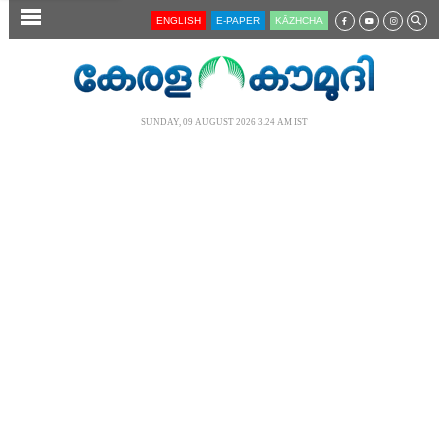
SECTIONS
ENGLISH
E-PAPER
KĀZHCHA
HOME
LATEST
SUNDAY, 09 AUGUST 2026 3.24 AM IST
AUDIO
NOTIFIED NEWS
POLL
KERALA
LOCAL
NEWS 360
CASE DIARY