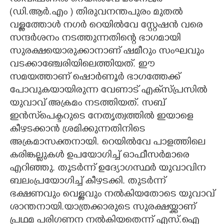
ഡിവിഷണൽ റെയിൽവേ മാനേജർ
(ഡി.ആർ.എം ) തിരുവനന്തപുരം മുതൽ
CARTOONS
വള്ളത്തോൾ നഗർ റെയിൽവേ സ്റ്റേഷൻ വരെ
സന്ദർശനം നടത്തുന്നതിന്റെ ഭാഗമായി
LITERATURE
സുരക്ഷയൊരുക്കാനാണ് ഷമീറും സംഘവും
വടക്കാഞ്ചേരിയിലെത്തിയത്. ഈ
ZOOM
സമയത്താണ് ഷൊർണൂർ ഭാഗത്തേക്ക്
പോവുകയായിരുന്ന വേണാട് എക്‌സ്പ്രസിൽ
യുവാവ് അക്രമം നടത്തിയത്. സബ്
CONTACT US
ഇൻസ്‌പെക്ടറുടെ നേതൃത്വത്തിൽ ഇയാളെ
കീഴടക്കാൻ ശ്രമിക്കുന്നതിനിടെ
അക്രമാസക്തനായി. റെയിൽവേ പാളത്തിലെ
കരിങ്കല്ലുകൾ ഉപയോഗിച്ച് ഓഫീസർമാരെ
എറിഞ്ഞു. തുടർന്ന് ഉദ്യോഗസ്ഥർ യുവാവിന
ബലംപ്രയോഗിച്ച് കീഴടക്കി. തുടർന്ന്
ഭക്ഷണവും വെള്ളവും നൽകിയതോടെ യുവാവ്
ശാന്തനായി.യാത്രക്കാരുടെ സുരക്ഷയ്ക്കാണ്
പ്രഥമ പരിഗണന നൽകിയതെന്ന് എസ്.ഐ