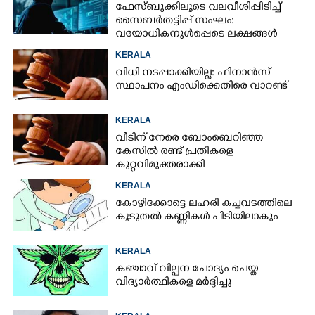
ഫേസ്ബുക്കിലൂടെ വലവീശിപ്പിടിച്ച്
സൈബർതട്ടിപ്പ് സംഘം:
വയോധികനുൾപ്പെടെ ലക്ഷങ്ങൾ
നഷ്ടമായി
KERALA
വിധി നടപ്പാക്കിയില്ല: ഫിനാൻസ്
സ്ഥാപനം എംഡിക്കെതിരെ വാറണ്ട്
KERALA
വീടിന് നേരെ ബോംബെറിഞ്ഞ
കേസിൽ രണ്ട് പ്രതികളെ
കുറ്റവിമുക്തരാക്കി
KERALA
കോഴിക്കോട്ടെ ലഹരി കച്ചവടത്തിലെ
കൂടുതൽ കണ്ണികൾ പിടിയിലാകും
KERALA
കഞ്ചാവ് വില്പന ചോദ്യം ചെയ്ത
വിദ്യാർത്ഥികളെ മർദ്ദിച്ചു