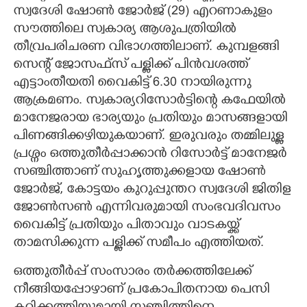
സ്വദേശി ഷോൺ ജോർജ് (29) എറണാകുളം
സൗത്തിലെ സ്വകാര്യ ആശുപത്രിയിൽ
തീവ്രപരിചരണ വിഭാഗത്തിലാണ്. കുമ്പളങ്ങി
സെന്റ് ജോസഫ്സ് പള്ളിക്ക് പിൻവശത്ത്
എട്ടാംതീയതി​ വൈകിട്ട് 6.30 നായിരുന്നു
ആക്രമണം. സ്വകാര്യറിസോർട്ടിന്റെ കഫേയിൽ
മാനേജരായ ഭാര്യയും പ്രതിയും മാസങ്ങളായി
പിണങ്ങിക്കഴിയുകയാണ്. ഇരുവരും തമ്മിലുള്ള
പ്രശ്നം ഒത്തുതീർപ്പാക്കാൻ റിസോർട്ട് മാനേജർ
സഞ്ചിത്താണ് സുഹൃത്തുക്കളായ ഷോൺ
ജോർജ്, കോട്ടയം കുറുപ്പുന്തറ സ്വദേശി ജിതിള
ജോൺസൺ എന്നിവരുമായി സംഭവദിവസം
വൈകിട്ട് പ്രതിയും പിതാവും വാടകയ്ക്ക്
താമസിക്കുന്ന പള്ളിക്ക് സമീപം എത്തിയത്.
ഒത്തുതീർപ്പ് സംസാരം തർക്കത്തിലേക്ക്
നീങ്ങിയപ്പോഴാണ് പ്രകോപിതനായ പെസി