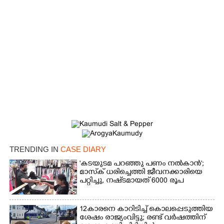
×
Share this link
Copy Link
TRENDING IN
CASE DIARY
'കടയുടമ പറഞ്ഞു പണം നൽകാൻ';
മാസ്‌ക് ധരിച്ചെത്തി ജീവനക്കാരിയെ
പറ്റിച്ചു, നഷ്‌ടമായത് 6000 രൂപ
12കാരനെ കാറിടിച്ച് കൊലപ്പെടുത്തിയ
ശേഷം രാജ്യംവിട്ടു; രണ്ട് വർഷത്തിന്