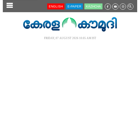
SECTIONS
ENGLISH
E-PAPER
KĀZHCHA
HOME
LATEST
FRIDAY, 07 AUGUST 2026 10.05 AM IST
AUDIO
NOTIFIED NEWS
POLL
KERALA
LOCAL
NEWS 360
CASE DIARY