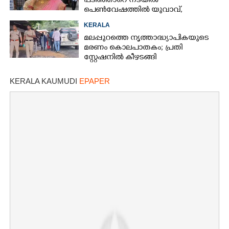
പടിഞ്ഞാറെ നടയിൽ
പെൺവേഷത്തിൽ യുവാവ്,​
കസ്റ്റഡിയിലെടുത്തപ്പോൾ
KERALA
തെളിഞ്ഞത് വൻഗൂഢാലോചന
മലപ്പുറത്തെ നൃത്താദ്ധ്യാപികയുടെ
മരണം കൊലപാതകം; പ്രതി
സ്റ്റേഷനിൽ കീഴടങ്ങി
KERALA KAUMUDI
EPAPER