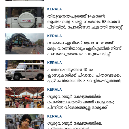
KERALA
തിരുവനന്തപുരത്ത് 14കാരൻ
ആത്മഹത്യ ചെയ്ത സംഭവം; 58കാരൻ
പിടിയിൽ, പോക്‌സോ ചുമത്തി അറസ്റ്റ്
KERALA
സുരക്ഷ എവിടെ?​ തലസ്ഥാനത്ത്
മദ്യം വാങ്ങിയാലും എടിഎമ്മിൽ നിന്ന്
പണമെടുത്താലും പങ്കുചോദിച്ച്
സാമൂഹ്യവിരുദ്ധർ
KERALA
പത്തനംതിട്ടയിൽ 10-ാം
ക്ലാസുകാരിക്ക് പീഡനം; പിതാവടക്കം
ഏഴ് പേർക്കെതിരെ വെളിപ്പെടുത്തൽ,
മൂന്നുപേർ അറസ്റ്റിൽ
KERALA
ഗുരുവായൂർ ക്ഷേത്രത്തിൽ
പെൺവേഷത്തിലെത്തി വധശ്രമം;
പിന്നിൽ വിദേശത്തുള്ള ഭാര്യക്ക്
ചിത്രങ്ങൾ അയച്ചതിലെ പക
KERALA
ഗുരുവായൂർ ക്ഷേത്രത്തിലെ