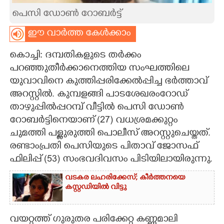
പെസി ഡോൺ റോബർട്ട്
CARTOONS
ഈ വാർത്ത കേൾക്കാം
LITERATURE
കൊച്ചി: ദമ്പതികളുടെ തർക്കം
പറഞ്ഞുതീർക്കാനെത്തിയ സംഘത്തിലെ
ZOOM
യുവാവിനെ കുത്തിപ്പരിക്കേൽപ്പിച്ച ഭർത്താവ്
അറസ്റ്റിൽ. കുമ്പളങ്ങി പാടശേഖരംറോഡ്
CONTACT US
താഴുപ്പിൽപ്പറമ്പ് വീട്ടിൽ പെസി ഡോൺ
റോബർട്ടിനെയാണ് (27) വധശ്രമക്കുറ്റം
ചുമത്തി പള്ളുരുത്തി പൊലീസ് അറസ്റ്റുചെയ്തത്.
രണ്ടാംപ്രതി പെസിയുടെ പിതാവ് ജോസഫ്
ഫിലിപ്പ് (53) സംഭവദിവസം പിടിയിലായിരുന്നു.
വടകര ലഹരിക്കേസ്; കീർത്തനയെ
കസ്റ്റഡിയിൽ വിട്ടു
വയറ്റത്ത് ഗുരുതര പരിക്കേറ്റ കണ്ണമാലി