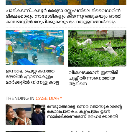
ചാടികടന്ന്...കലൂർ മെട്രോ സ്റ്റേഷനിലെ ടിവൈഡറിൽ
ഭിക്ഷക്കാരും നാടോടികളും കിടന്നുറങ്ങുകയും രാത്രി
കാലങ്ങളിൽ മദ്യപിക്കുകയും പൊതുജനങ്ങൾക്കും
വാഹനത്തിൽ പോകുന്നവർക്കും ബുദ്ധിമുട്ട് ഉണ്ടായ
സാഹചര്യത്തിൽ അധികാരികൾ കമ്പി കൊണ്ട് മറച്ച
വേലി ചാടികടക്കുന്ന നാടോടി സ്ത്രീ
ഇന്നലെ പെയ്ത കനത്ത
വിശപ്പടക്കാൻ ഇത്തിരി
മഴയിൽ എറണാകുളം
പുല്ല് തിന്നാനെത്തിയ
മാർക്കറ്റിൽ നിന്നുള്ള കാഴ്ച
ആടിനെ
ആക്രമിക്കാനൊരുങ്ങുന്ന
തെരുവ് നായ.
TRENDING IN
CASE DIARY
എറണാകുളം
വാത്തുരുത്തിയിൽ
നെടുമങ്ങാട്ടെ ഒന്നര വയസുകാരന്റെ
കൊലപാതകം: കുറ്റപത്രം ഉടൻ
നിന്നുള്ള കാഴ്ച
സമർപ്പിക്കണമെന്ന് ഹൈക്കോടതി