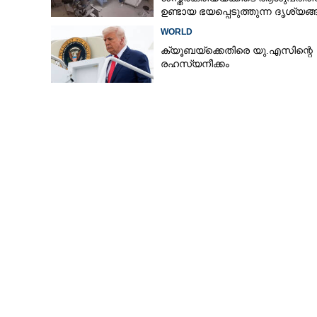
തട്ടി സോഷ്യല്
ഉണ്ടായ ഭയപ്പെടുത്തുന്ന ദൃശ്യങ
പൊലീസില്‍ കീഴ
പുറത്ത്
WORLD
ക്യൂബയ്‌ക്കെതിരെ യു.എസിന്റെ
രഹസ്യനീക്കം