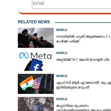
RELATED NEWS
WORLD
സൗദിയിൽ ഹൂതി ആക്രമണം  1
പേർക്ക് പരിക്ക്
WORLD
മെറ്റയ്ക്ക് 56.7 കോടി ഡോളർ പിഴ
WORLD
എഫ്.സി.ആർ.എ ഭേദഗതി: യു.എ
ഇന്ത്യയുടെ മറുപടി
WORLD
ജപ്പാനിലെ ഭൂചലനം:
കാന്‍സറാണ് സഹ
ശസ്ത്രക്രിയ‌യ്‌ക്കി‌ടെ ആശുപത്ര