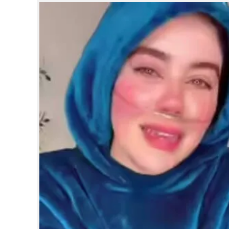
CINEMA
OPINION
PHOTOS
LIFESTYLE
SPIRITUAL
INFO+
ART
ASTRO