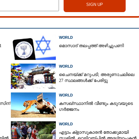
WORLD
1
മൊസാദ് തലപ്പത്ത് അഴിച്ചുപണി
WORLD
ചൈനയ്ക്ക് മറുപടി; അരുണാചലിലെ
27 സ്ഥലങ്ങൾക്ക് പേരിട്ടു
Share this link
WORLD
സിന്
കസഖ്‌സ്ഥാനിൽ വീണ്ടും കടുവയുടെ
ഗർജ്ജനം
WORLD
Copy Link
എട്ടാം ക്ളാസുകാരൻ തോക്കുമായി
ായിക്കണം, ലക്ഷങ്ങള്‍
ിയിൽ
സ്കൂളിൽ, വെടിവയ്പ്പിൽ അദ്ധ്യാപകൻ