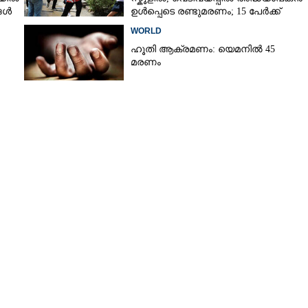
‍മീഡിയ താരം;
്ങൾ
ഉൾപ്പെടെ രണ്ടുമരണം; 15 പേർക്ക്
ടങ്ങി
പരിക്ക്
WORLD
ഹൂതി ആക്രമണം: യെമനിൽ 45
മരണം