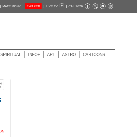
|
MATRIMONY |
E-PAPER
|
LIVE TV
|
CAL 2026
SPIRITUAL
INFO+
ART
ASTRO
CARTOONS
;
ION