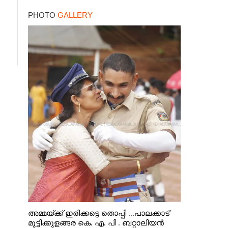
ഇരയാക്കി; മൂന്ന് പേർ
PHOTO
GALLERY
പിടിയിൽ
അമ്മയ്ക്ക് ഇരിക്കട്ടെ തൊപ്പി ...പാലക്കാട്
മുട്ടിക്കുളങ്ങര കെ. എ. പി . ബറ്റാലിയൻ