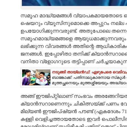
CARTOONS
സമൂഹ മാദ്ധ്യമങ്ങള്‍ വ്യാപകമായതോടെ സെ
ഷെയറും വ്യൂസിനുമൊക്കെ അപ്പുറം നല്ല പ്
LITERATURE
ഉപയോഗിക്കുന്നവരുണ്ട്. അതുപോലെ തന്നെ തട്ടിപ
സമൂഹമാദ്ധ്യമങ്ങളെ ആയുധമാക്കുന്നവരും ക
ZOOM
ലഭിക്കുന്ന വിവരങ്ങള്‍ അതിന്റെ ആധികാരി
ജനങ്ങള്‍. ഇപ്പോഴിതാ തനിക്ക് ക്യാന്‍സറാണെ
CONTACT US
വനിതാ വ്‌ളോഗറുടെ തട്ടിപ്പാണ് ചര്‍ച്ചയാകുന്
നടുങ്ങി തായ്‌ലൻഡ്: ഏഴുപേരെ വെടിവച്
ബാങ്കോക്ക്: പതിനാലുകാരനായ സ്‌കൂൾ വി
മുത്തച്ഛനെയും മുത്തശ്ശിയേയും അദ്ധ്
അങ്ങ് ഈജിപ്റ്റിലാണ് സംഭവം അരങ്ങേറിയ
ക്യാന്‍സറാണെന്നും ചികിത്സയ്ക്ക് പണം വേണമ
മില്യണ്‍ ഈജിപ്ഷ്യന്‍ പൗണ്ട് (ഏകദേശം 7
കള്ളി വെളിച്ചത്തായതോടെ ഇവര്‍ പൊലീസി
രോഗമില്ലെന്ന് സ്ഥിരീകരിച്ചതിന് തൊട്ട് പ