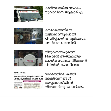
ഓടി രക്ഷപ്പെട്ടു
കാറിലെത്തിയ സംഘം
യുവാവിനെ ആക്രമിച്ചു
കൗമാരക്കാരിയെ
തട്ടിക്കൊണ്ടുപോയി
പീഡിപ്പിച്ചത് രണ്ടുദിവസം;
അന്വേഷണത്തിൽ
നിർണായകമായത്
ഓൺലൈൻ ഫുഡ്
തിരുവനന്തപുരത്ത്
ഡെലിവറി
14കാരൻ ആത്മഹത്യ
ചെയ്ത സംഭവം; 58കാരൻ
പിടിയിൽ, പോക്‌സോ
ചുമത്തി അറസ്റ്റ്
നഗരത്തിലെ കത്തി
ആക്രമണങ്ങൾ
കാപ്പക്കേസ് പ്രതി
തിയോഫിനും കൊടിമരം
ജോസും അറസ്റ്റിൽ