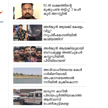
92.48 ലക്ഷത്തിന്റെ
മുക്കുപണ്ട തട്ടിപ്പ്: 3 പേർ
കൂടി അറസ്റ്റിൽ
അർജുൻ ആയങ്കി കേരളം
വിട്ടു?
സുപ്രീംകോടതിയിൽ
ജാമ്യത്തിന്
ശ്രമിക്കുന്നതായി സംശയം
അർജുൻ ആയങ്കിയുമായി
ബന്ധമുള്ള അഞ്ചുപേർ
×
കസ്റ്റഡിയിൽ;
പിടിയിലായത്
തിരുവനന്തപുരത്ത് നിന്ന്
അവിവാഹിതയായ മകൾ
ഗർഭിണിയായി;
അപമാനഭയത്താൽ
നദിയിൽ മുക്കികൊന്ന
പിതാവ് അറസ്റ്റിൽ
ഓടുന്ന കാറിൽ
പ്രായപൂർത്തിയാകാത്ത
ആദിവാസി
പെൺകുട്ടികളെ
കൂട്ടബലാത്സംഗത്തിന്