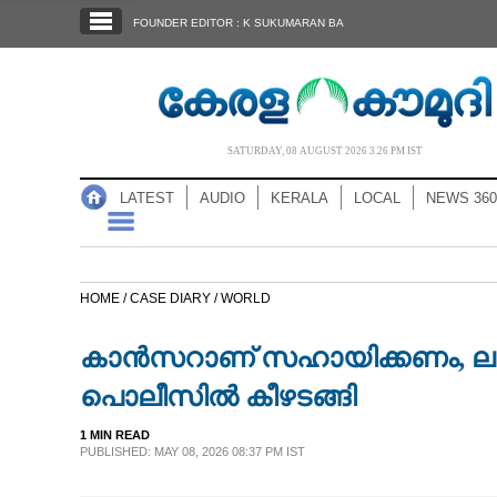
SECTIONS
FOUNDER EDITOR : K SUKUMARAN BA
HOME
LATEST
AUDIO
SATURDAY, 08 AUGUST 2026 3.26 PM IST
NOTIFIED NEWS
LATEST
AUDIO
KERALA
LOCAL
NEWS 360
POLL
KERALA
HOME /
CASE DIARY /
WORLD
LOCAL
കാന്‍സറാണ് സഹായിക്കണം, ലക്
NEWS 360
പൊലീസില്‍ കീഴടങ്ങി
1 MIN READ
CASE DIARY
PUBLISHED: MAY 08, 2026 08:37 PM IST