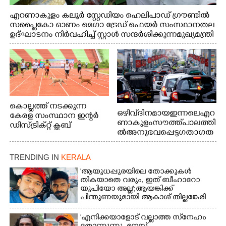
എറണാകുളം കലൂർ സ്റ്റേഡിയം ഹെലിപാഡ് ഗ്രൗണ്ടിൽ
സപ്ളൈകോ ഓണം മെഗാ ട്രേഡ് ഫെയർ സംസ്ഥാനതല
ഉദ്ഘാടനം നിർവഹിച്ച് സ്റ്റാൾ സന്ദർശിക്കുന്ന മുഖ്യമന്ത്രി
വി.ഡി. സതീശൻ. മന്ത്രി അനൂപ് ജേക്കബ് സമീപം
കൊല്ലത്ത് നടക്കുന്ന
ഒഴിവ് ദിനമായ ഇന്നലെ എറ
കേരള സംസ്ഥാന ഇന്റർ
ണാകുളം സൗത്ത് പാലത്തി
ഡിസ്ട്രിക്റ്റ് ക്ലബ്
ൽ അനുഭവപ്പെട്ട ഗതാഗത
അത്‌ലറ്റിക്
ക്കുരുക്ക്
ചാമ്പ്യൻഷിപ്പിൽ അണ്ടർ
20 ആൺകുട്ടികളുടെ 200
TRENDING IN
KERALA
മീറ്റർ ഓട്ടം ഫൈനൽ
'ആയുധപ്പുരയിലെ തോക്കുകൾ
മത്സരത്തിനിടെ സിന്തറ്റിക്
തികയാതെ വരും, ഇത് ബീഹാറോ
ട്രാക്കിന് കുറുകെ ഓടുന്ന
യുപിയോ അല്ല';ആയങ്കിക്ക്
നായകൾ.
പിന്തുണയുമായി ആകാശ് തില്ലങ്കേരി
'എനിക്കയാളോട് വല്ലാത്ത സ്‌നേഹം