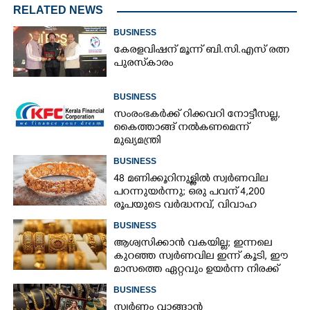
RELATED NEWS
BUSINESS
കേരളവിഷന് മൂന്ന് ബി.സി.എസ് രത്ന
പുരസ്‌കാരം
BUSINESS
സംരംഭകർക്ക് റിക്കവറി നോട്ടീസല്ല,
കൈത്താങ്ങ് നൽകണമെന്ന്
മുഖ്യമന്ത്രി
BUSINESS
48 മണിക്കൂറിനുള്ളിൽ സ്വർണവില
പറന്നുയർന്നു; ഒരു പവന് 4,200
രൂപയുടെ വർദ്ധനവ്, വിവാഹ
സീസണിൽ കനത്ത തിരിച്ചടി
BUSINESS
ആശ്വസിക്കാൻ വകയില്ല; ഇന്നലെ
കുറഞ്ഞ സ്വർണവില ഇന്ന് കൂടി, ഈ
മാസത്തെ ഏറ്റവും ഉയർന്ന നിരക്ക്
BUSINESS
സ്വർണം വാങ്ങാൻ