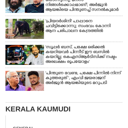
തോന്നുന്നു, മനസ്
നിങ്ങൾക്കൊപ്പമാണ്'; അർജുൻ
ആയങ്കിയെ പിന്തുണച്ച് സനൽകുമാർ
'പ്രിയദർശിനി' പാപ്പാനെ
ചവിട്ടിക്കൊന്നു; സംഭവം കോന്നി
ആന പരിപാലന കേന്ദ്രത്തിൽ
'സൂപ്പർ ബസ്, പക്ഷേ ഒരിക്കൽ
കയറിയവർ പിന്നീട് ഈ ബസിൽ
കയറില്ല; കെഎസ്ആർടിസിക്ക് നഷ്ടം
അരലക്ഷം രൂപയോളം'
"പിന്തുണ വേണ്ട,​ പക്ഷേ പിന്നിൽ നിന്ന്
കുത്തരുത് ", എംവി ജയരാജന്
അർജുൻ ആയങ്കിയുടെ മറുപടി
KERALA KAUMUDI