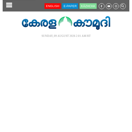
SECTIONS
ENGLISH
E-PAPER
KĀZHCHA
HOME
LATEST
SUNDAY, 09 AUGUST 2026 2.01 AM IST
AUDIO
NOTIFIED NEWS
POLL
KERALA
LOCAL
NEWS 360
CASE DIARY