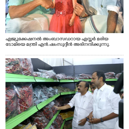
എജ്യുക്കേഷനൽ അംബാസഡറായ എസ്തർ മരിയ
ടോമിയെ മന്ത്രി എൻ.ഷംസുദ്ദീൻ അഭിനന്ദിക്കുന്നു.