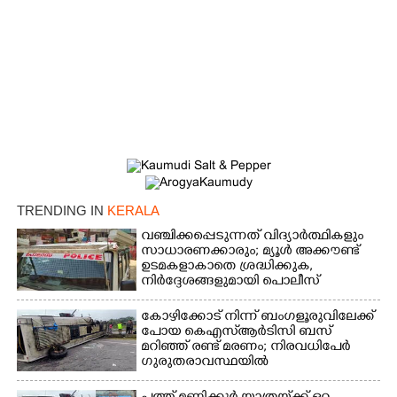
TRENDING IN
KERALA
വഞ്ചിക്കപ്പെടുന്നത് വിദ്യാർത്ഥികളും
സാധാരണക്കാരും; മ്യൂൾ അക്കൗണ്ട്
ഉടമകളാകാതെ ശ്രദ്ധിക്കുക,
നിർദ്ദേശങ്ങളുമായി പൊലീസ്
കോഴിക്കോട് നിന്ന് ബംഗളൂരുവിലേക്ക്
പോയ കെഎസ്‌ആർടിസി ബസ്
മറിഞ്ഞ് രണ്ട് മരണം; നിരവധിപേർ
ഗുരുതരാവസ്ഥയിൽ