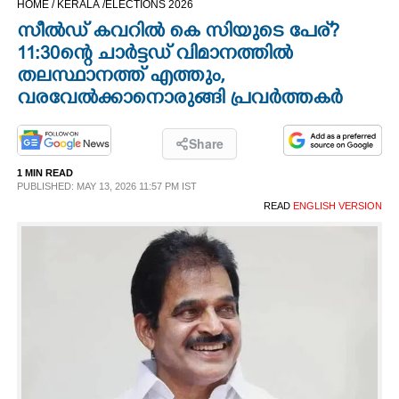
HOME /
KERALA /
ELECTIONS 2026
CINEMA
സീല്‍ഡ് കവറില്‍ കെ സിയുടെ പേര്?
11:30ന്റെ ചാര്‍ട്ടഡ് വിമാനത്തില്‍
OPINION
തലസ്ഥാനത്ത് എത്തും,
വരവേല്‍ക്കാനൊരുങ്ങി പ്രവര്‍ത്തകര്‍
PHOTOS
Share
LIFESTYLE
1 MIN READ
PUBLISHED: MAY 13, 2026 11:57 PM IST
READ
ENGLISH VERSION
SPIRITUAL
INFO+
ART
ASTRO