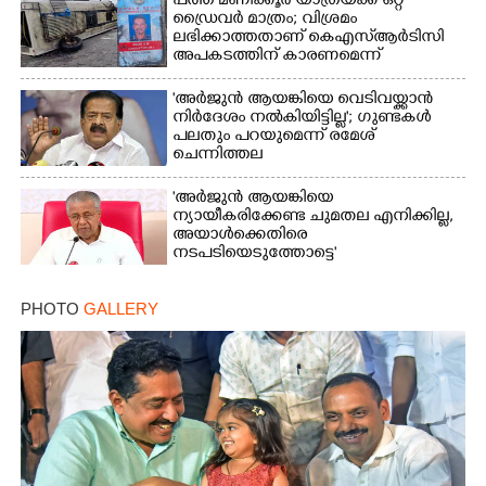
പത്ത് മണിക്കൂർ യാത്രയ്‌ക്ക് ഒറ്റ
ഡ്രൈവർ മാത്രം; വിശ്രമം
ലഭിക്കാത്തതാണ് കെഎസ്‌ആർടിസി
അപകടത്തിന് കാരണമെന്ന്
വിമർശനം
'അർജുൻ ആയങ്കിയെ വെടിവയ്ക്കാൻ
നിർദേശം നൽകിയിട്ടില്ല'; ഗുണ്ടകൾ
പലതും പറയുമെന്ന് രമേശ്
ചെന്നിത്തല
'അർജുൻ ആയങ്കിയെ
ന്യായീകരിക്കേണ്ട ചുമതല എനിക്കില്ല,
അയാൾക്കെതിരെ
നടപടിയെടുത്തോട്ടെ'
PHOTO
GALLERY