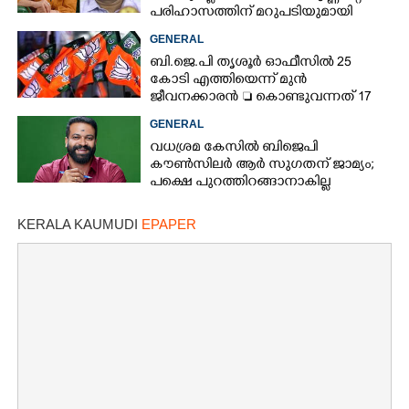
പരിഹാസത്തിന് മറുപടിയുമായി
രഞ്ജിനി ഹരിദാസ്
GENERAL
ബി.ജെ.പി തൃശൂർ ഓഫീസിൽ 25
കോടി എത്തിയെന്ന് മുൻ
ജീവനക്കാരൻ  കൊണ്ടുവന്നത് 17
ചാക്കുകളിൽ
GENERAL
വധശ്രമ കേസിൽ ബിജെപി
കൗൺസിലർ ആർ സുഗതന് ജാമ്യം;
പക്ഷെ പുറത്തിറങ്ങാനാകില്ല
KERALA KAUMUDI
EPAPER