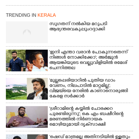
TRENDING IN
KERALA
സുഗതന് നൽകിയ മറുപടി
ആഭ്യന്തരവകുപ്പും റദ്ദാക്കി
'ഇനി എന്താ വരാൻ പോകുന്നതെന്ന്
നിങ്ങൾ നോക്കിക്കോ'; അർജുൻ
ആയങ്കിയുടെ വെല്ലുവിളിയിൽ രമേശ്
ചെന്നിത്തല
'മുല്ലപ്പെരിയാറിൽ പുതിയ ഡാം
വേണം, നിലപാടിൽ മാറ്റമില്ല';
വിജയ്‌യെ നേരിൽ കാണാനൊരുങ്ങി
കേരള സർക്കാർ
'ശ്രീറാമിന്റെ കയ്യിൽ ചോരക്കറ
പുരണ്ടിരുന്നു'; കെ എം ബഷീറിന്റെ
മരണത്തിൽ നിർണായക
മൊഴിയുമായി ദൃക്‌സാക്ഷി
'ഷെഡ് മാത്രമല്ല അതിനടിയിൽ ഉള്ളതും