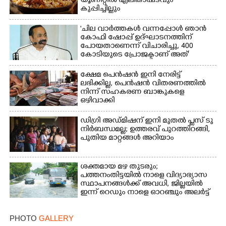
യൂണിറ്റിൽ എലികാഷ്‌ടവും
കുപ്പിച്ചില്ലും
'ചില വാർത്തകൾ വന്നപ്പോൾ ഞാൻ
കോഫി ഷോപ്പ് ഉദ്ഘാടനത്തിന്
പോയതാണെന്ന് വിചാരിച്ചു, 400
കോടിയുടെ പ്രോജക്ടാണ് അത്'
ക്ഷേമ പെൻഷൻ ഇനി നേരിട്ട്
ലഭിക്കില്ല,​ പെൻഷൻ വിതരണത്തിൽ
നിന്ന് സഹകരണ ബാങ്കുകളെ
ഒഴിവാക്കി
ഡിഗ്രി അഡ്മിഷന് ഇനി മുതൽ പ്ലസ് ടു
നിർബന്ധമല്ല; ഉത്തരവ് പുറത്തിറങ്ങി,
പുതിയ മാറ്റങ്ങൾ അറിയാം
ശക്തമായ മഴ തുടരും;
പത്തനംതിട്ടയിൽ നാളെ വിദ്യാഭ്യാസ
സ്ഥാപനങ്ങൾക്ക് അവധി,​ ജില്ലയിൽ
ഇന്ന് റെ‌ഡും നാളെ ഓറഞ്ചും അലർട്ട്
PHOTO
GALLERY