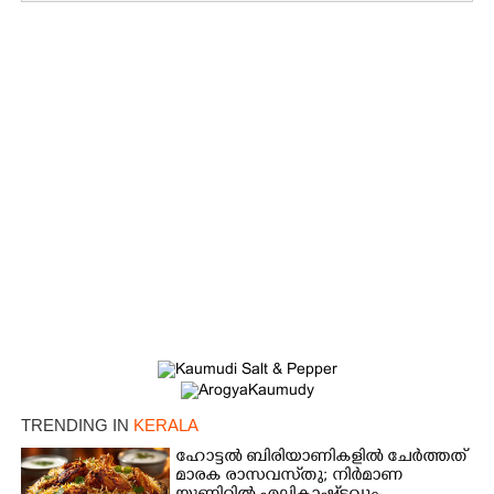
×
Share this link
Copy Link
TRENDING IN
KERALA
ഹോട്ടൽ ബിരിയാണികളിൽ ചേർത്തത്
മാരക രാസവസ്‌തു; നിർമാണ