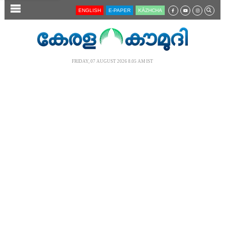
SECTIONS
ENGLISH
E-PAPER
KĀZHCHA
HOME
LATEST
FRIDAY, 07 AUGUST 2026 8.05 AM IST
AUDIO
NOTIFIED NEWS
POLL
KERALA
LOCAL
NEWS 360
CASE DIARY