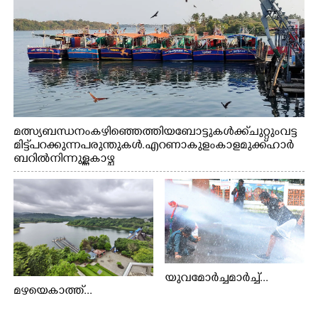
മത്സ്യബന്ധനം കഴിഞ്ഞെത്തിയ ബോട്ടുകൾക്ക് ചുറ്റും വട്ട
മിട്ട് പറക്കുന്ന പരുന്തുകൾ. എറണാകുളം കാളമുക്ക് ഹാർ
ബറിൽ നിന്നുള്ള കാഴ്ച
യുവമോർച്ചമാർച്ച്...
മഴയെകാത്ത്...