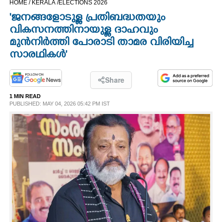
HOME /
KERALA /
ELECTIONS 2026
CINEMA
'ജനങ്ങളോടുള്ള പ്രതിബദ്ധതയും
വികസനത്തിനായുള്ള ദാഹവും
OPINION
മുൻനിർത്തി പോരാടി താമര വിരിയിച്ച
സാരഥികൾ'
PHOTOS
Share
LIFESTYLE
1 MIN READ
PUBLISHED: MAY 04, 2026 05:42 PM IST
SPIRITUAL
INFO+
ART
ASTRO