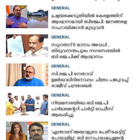
ഗോപി
GENERAL
പ്രളയക്കെടുതിയിൽ കേരളത്തിന്
ആശ്വാസമായി ബിജെപി: ജനങ്ങളെ
സഹായിക്കാൻ മുഴുവൻ
പ്രവർത്തകരെയും രംഗത്തിറക്കാൻ
GENERAL
പാർട്ടി
സുഗതന് 6 മാസം അവധി ,​
തിരുവനന്തപുരം നഗരസഭയിൽ
ബി.ജെ.പിക്ക് ആശ്വാസം
GENERAL
സി.ജെ.പി നേതാവ്
ഉമർഖാലിദിനൊപ്പം: ചിത്രം പങ്കുവച്ച്
രാജീവ് ചന്ദ്രശേഖർ
GENERAL
നിയമസഭയിലെ ബി.ജെ.പി
പാർലമെന്ററി പാർട്ടി ഓഫീസ്
ആരംഭിച്ചു
GENERAL
'എന്താണ് അയാളുടെ പേര്? കേട്ടിട്ട്
പോലുമില്ല'; ബി ഗോപാലകൃഷ്ണന്റെ