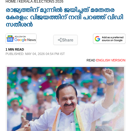
HOME /
KERALA /
ELECTIONS 2026
CINEMA
രാജ്യത്തിന് മുന്നിൽ ജയിച്ചത് മതേതര
കേരളം: വിജയത്തിന് നന്ദി പറഞ്ഞ് വി ‌‌ഡി
OPINION
സതീശൻ
PHOTOS
Share
1 MIN READ
PUBLISHED: MAY 04, 2026 04:54 PM IST
LIFESTYLE
READ
ENGLISH VERSION
SPIRITUAL
INFO+
ART
ASTRO