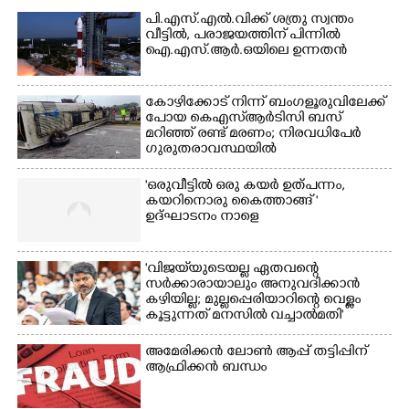
പി.എസ്.എൽ.വിക്ക് ശത്രു സ്വന്തം
വീട്ടിൽ,​ പരാജയത്തിന് പിന്നിൽ
ഐ.എസ്.ആർ.ഒയിലെ ഉന്നതൻ
×
Share this link
കോഴിക്കോട് നിന്ന് ബംഗളൂരുവിലേക്ക്
പോയ കെഎസ്‌ആർടിസി ബസ്
മറിഞ്ഞ് രണ്ട് മരണം; നിരവധിപേർ
ഗുരുതരാവസ്ഥയിൽ
'ഒരുവീട്ടിൽ ഒരു കയർ ഉത്പന്നം,
കയറിനൊരു കൈത്താങ്ങ് '
Copy Link
ഉദ്ഘാടനം നാളെ
'വിജയ്‌യുടെയല്ല ഏതവന്റെ
സർക്കാരായാലും അനുവദിക്കാൻ
കഴിയില്ല; മുല്ലപ്പെരിയാറിന്റെ വെള്ളം
കൂട്ടുന്നത് മനസിൽ വച്ചാൽമതി'
അമേരിക്കൻ ലോൺ ആപ്പ് തട്ടിപ്പിന്
ആഫ്രിക്കൻ ബന്ധം