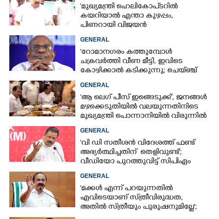
'മുഖ്യമന്ത്രി ഹെലികോപ്ടറിൽ
കയറിയാൽ എന്താ കുഴപ്പം,
പിണറായി വിജയൻ
ഉപയോഗിച്ചപ്പോൾ ഞങ്ങളാരും
GENERAL
പരാതിപറഞ്ഞിട്ടില്ല'
'റോമാനഗരം കത്തുമ്പോൾ
ചക്രവർത്തി വീണ മീട്ടി, ഇവിടെ
കോഴിക്കാൽ കടിക്കുന്നു; ചെയ്ഞ്ച്
വേണമത്രെ ചെയ്ഞ്ച്'
GENERAL
'ആ ലെഗ് പീസ് ഇങ്ങെടുക്ക്', ജനങ്ങൾ
മഴക്കെടുതിയിൽ വലയുന്നതിനിടെ
മുഖ്യമന്ത്രി പൊന്നാനിയിൽ വിരുന്നിൽ
പങ്കെടുത്തതിൽ കടുത്ത വിമർശനം
GENERAL
'വി ഡി സതീശൻ വിദേശത്ത് ഫണ്ട്
അഭ്യർത്ഥിച്ചതിന് തെളിവുണ്ട്';
വീഡിയോ പുറത്തുവിട്ട് സിപിഎം
GENERAL
'മക്കൾ എന്ന് പറയുന്നതിൽ
എവിടെയാണ് സ്‌ത്രീവിരുദ്ധത,
അതിൽ സ്‌ത്രീയും പുരുഷനുമില്ലേ';
ആരോപണത്തിൽ പ്രതികരിച്ച്