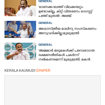
GENERAL
മുഖ്യമന്ത്രി
'ഓണക്കാലത്ത് വിലക്കയറ്റം
ഉണ്ടാകില്ല, കിറ്റ് വിതരണം ഓഗസ്റ്റ്
പത്ത് മുതൽ'; അഞ്ച്
ഭരണപരിഷ്‌കാരങ്ങളിൽ
GENERAL
തീരുമാനമെടുത്ത് മന്ത്രിസഭ
അശാസ്ത്രീയ മാലിന്യ സംസ്കരണം
അനുവദിക്കില്ല:മുഖ്യമന്ത്രി
GENERAL
'അമ്മമാർ മരുമകൾക്ക് പരമ്പരാഗത
ഭക്ഷണരീതികൾ പകർന്ന്
നൽകണമെന്ന് മുഖ്യമന്ത്രി, മകൻ
എവിടെപ്പോയെന്ന് സോഷ്യൽ മീഡിയ'
KERALA KAUMUDI
EPAPER