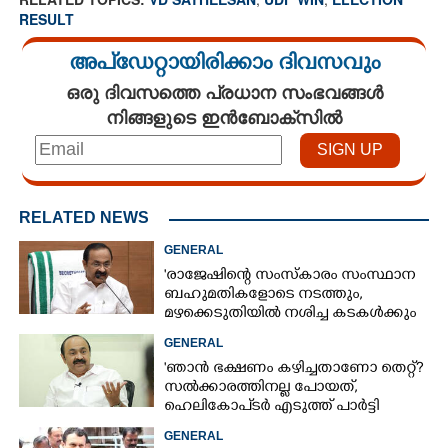
RESULT
അപ്ഡേറ്റായിരിക്കാം ദിവസവും
ഒരു ദിവസത്തെ പ്രധാന സംഭവങ്ങൾ
നിങ്ങളുടെ ഇൻബോക്സിൽ
RELATED NEWS
GENERAL
'രാജേഷിന്റെ സംസ്കാരം സംസ്ഥാന
ബഹുമതികളോടെ നടത്തും,
മഴക്കെടുതിയിൽ നശിച്ച കടകൾക്കും
ധനസഹായം'
GENERAL
'ഞാൻ ഭക്ഷണം കഴിച്ചതാണോ തെറ്റ്?
സൽക്കാരത്തിനല്ല പോയത്,
ഹെലികോപ്ടർ എടുത്ത് പാർട്ടി
സമ്മേളനത്തിന് പോയില്ല'
GENERAL