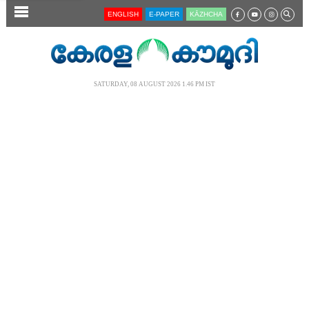
SECTIONS
ENGLISH
E-PAPER
KĀZHCHA
HOME
LATEST
SATURDAY, 08 AUGUST 2026 1.46 PM IST
AUDIO
NOTIFIED NEWS
POLL
KERALA
LOCAL
NEWS 360
CASE DIARY