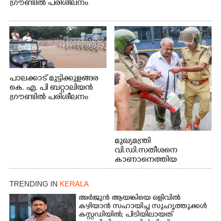
ഗ്രൗണ്ടിൽ പരിശീലനം
പാലക്കാട് മുട്ടിക്കുളങ്ങര
കെ. എ. പി ബറ്റാലിയൻ
ഗ്രൗണ്ടിൽ പരിശീലനം
മുഖ്യമന്ത്രി
വി.ഡി.സതീശനെ
കാണാനെത്തിയ
മോഹനൻ നായർ
TRENDING IN
KERALA
അർജുൻ ആയങ്കിയെ ഒളിവിൽ
കഴിയാൻ സഹായിച്ച സുഹൃത്തുക്കൾ
കസ്റ്റഡിയിൽ; പിടിയിലായത്