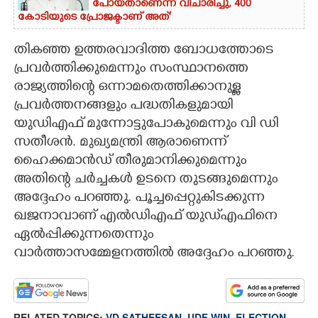
പോയതാണെന്ന് വിചാരിച്ചു, 400
കോടിയുടെ പ്രോജക്ടാണ് അത്'
തികഞ്ഞ ഉത്തരവാദിത്ത ബോധത്തോടെ
പ്രവർത്തിക്കുമെന്നും സംസ്ഥാനത്തെ
രാജ്യത്തിന്റെ ഒന്നാമതെത്തിക്കാനുള്ള
പ്രവർത്തനങ്ങളും പദ്ധതികളുമായി
യു‌ഡിഎഫ് മുന്നോട്ടുപോകുമെന്നും വി ‌‌ഡി
സതീശൻ. മുഖ്യമന്ത്രി ആരാണെന്ന്
ഹൈക്കമാൻഡ് തീരുമാനിക്കുമെന്നും
അതിന്റെ ചർച്ചകൾ ഉടനെ തു‌ടങ്ങുമെന്നും
അദ്ദേഹം പറഞ്ഞു. പൂച്ചപ്പെറ്റുകിടക്കുന്ന
ഖജനാവാണ് എൽഡിഎഫ് യു‌ഡ്എഫിനെ
ഏൽപ്പിക്കുന്നതെന്നും
വാർത്താസമ്മേളനത്തിൽ അദ്ദേഹം പറഞ്ഞു.
RELATED TOPICS:
VD SATHEESAN
,
UDF WIN
,
ELECTION