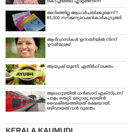
കൊച്ചിയിലെ ഫ്ലാറ്റിൽനിന്ന്
അറിഞ്ഞില്ല ആധാർ ചതിക്കുമെന്ന് !
85,000 സൗജന്യ റേഷൻകാർ കുടുങ്ങി
ആദിവാസികൾ 'ഉന്നതി'യിൽ നിന്ന്
'ഊരി'ലേക്ക്
ആയുഷ് യൂണി: എതിർപ്പ് ശക്തം
ആലപ്പുഴയിൽ ധൻബാദ് എക്‌സ്പ്രസ്
പാളം തെറ്റി; മറ്റൊരു ട്രെയിൻ
വൈകിയെത്തിയത് രക്ഷയായി,
ഒഴിവായത് വൻ ദുരന്തം
KERALA KAUMUDI