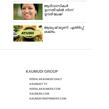
ആദിവാസികൾ
'ഉന്നതി'യിൽ നിന്ന്
'ഊരി'ലേക്ക്
ആയുഷ് യൂണി: എതിർപ്പ്
ശക്തം
KAUMUDI GROUP
KERALAKAUMUDI DAILY
KAUMUDY TV
KERALAKAUMUDI.COM
KAUMUDI.COM
KAUMUDYMATRIMONY.COM