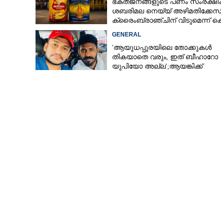
ഭക്തജനങ്ങളുടെ പണം സംരക്ഷിക്
ശബരിമല നെയ്യ് അഴിമതിക്കേസ
ക്രൈംബ്രാഞ്ചിന് വിടുമെന്ന് ക
മുരളീധരൻ
GENERAL
'ആയുധപ്പുരയിലെ തോക്കുകൾ
തികയാതെ വരും, ഇത് ബീഹാറോ
യുപിയോ അല്ല';ആയങ്കിക്ക്
പിന്തുണയുമായി ആകാശ് തില്ലങ്ക
സ്കൂട്ടറിലിടിച്ച കാർ ശരീരത്തിലൂടെ
കയറിയിറങ്ങി യ