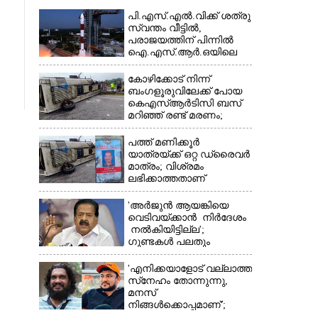
പി.എസ്.എൽ.വിക്ക് ശത്രു
സ്വന്തം വീട്ടിൽ,​
പരാജയത്തിന് പിന്നിൽ
ഐ.എസ്.ആർ.ഒയിലെ
ഉന്നതൻ
കോഴിക്കോട് നിന്ന്
ബംഗളൂരുവിലേക്ക് പോയ
കെഎസ്‌ആർടിസി ബസ്
×
മറിഞ്ഞ് രണ്ട് മരണം;
നിരവധിപേർ
ഗുരുതരാവസ്ഥയിൽ
പത്ത് മണിക്കൂർ
യാത്രയ്‌ക്ക് ഒറ്റ ഡ്രൈവർ
മാത്രം; വിശ്രമം
ലഭിക്കാത്തതാണ്
കെഎസ്‌ആർടിസി
അപകടത്തിന്
'അർജുൻ ആയങ്കിയെ
കാരണമെന്ന് വിമർശനം
വെടിവയ്ക്കാൻ നിർദേശം
നൽകിയിട്ടില്ല';
ഗുണ്ടകൾ പലതും
പറയുമെന്ന് രമേശ്
ചെന്നിത്തല
'എനിക്കയാളോട് വല്ലാത്ത
സ്‌നേഹം തോന്നുന്നു,
മനസ്
നിങ്ങൾക്കൊപ്പമാണ്';
അർജുൻ ആയങ്കിയെ