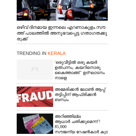
ഒഴിവ് ദിനമായ ഇന്നലെ എറണാകുളം സൗ
ത്ത് പാലത്തിൽ അനുഭവപ്പെട്ട ഗതാഗതക്കു
രുക്ക്
TRENDING IN
KERALA
'ഒരുവീട്ടിൽ ഒരു കയർ
ഉത്പന്നം, കയറിനൊരു
കൈത്താങ്ങ് ' ഉദ്ഘാടനം
നാളെ
അമേരിക്കൻ ലോൺ ആപ്പ്
തട്ടിപ്പിന് ആഫ്രിക്കൻ
ബന്ധം
അറിഞ്ഞില്ല
ആധാർ ചതിക്കുമെന്ന് !
85,000
സൗജന്യ റേഷൻകാർ കുടുങ്ങി