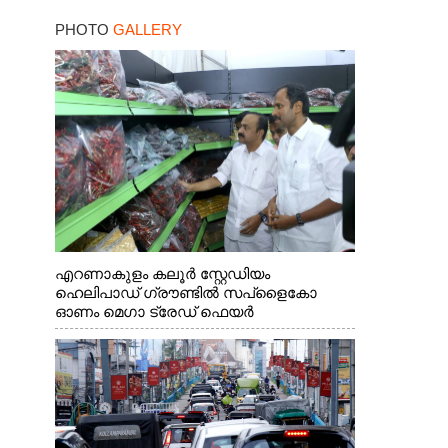
പിന്തുണച്ച് സനൽകുമാർ
PHOTO
GALLERY
എറണാകുളം കലൂർ സ്റ്റേഡിയം
ഹെലിപാഡ് ഗ്രൗണ്ടിൽ സപ്ളൈകോ
ഓണം മെഗാ ട്രേഡ് ഫെയർ
സംസ്ഥാനതല ഉദ്ഘാടനം നിർവഹിച്ച്
സ്റ്റാൾ സന്ദർശിക്കുന്ന മുഖ്യമന്ത്രി വി.ഡി.
സതീശൻ. മന്ത്രി അനൂപ് ജേക്കബ് സമീപം