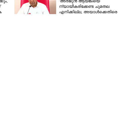
കും,
'അർജുൻ ആയങ്കിയെ
്
ന്യായീകരിക്കേണ്ട ചുമതല
െ
എനിക്കില്ല, അയാൾക്കെതിരെ
നടപടിയെടുത്തോട്ടെ'
േരി
Share this link
Copy Link
ുവാവിന് ദാരുണാന്ത്യം