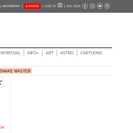
|
MATRIMONY |
E-PAPER
|
LIVE TV
|
CAL 2026
SPIRITUAL
INFO+
ART
ASTRO
CARTOONS
SNAKE MASTER
ION