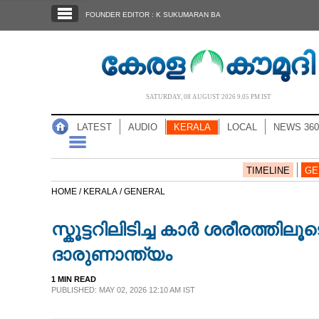
SECTIONS
FOUNDER EDITOR : K SUKUMARAN BA
HOME
LATEST
AUDIO
SATURDAY, 08 AUGUST 2026 9.05 PM IST
NOTIFIED NEWS
LATEST
AUDIO
KERALA
LOCAL
NEWS 360
POLL
KERALA
TIMELINE
GE
HOME /
KERALA /
GENERAL
LOCAL
സ്കൂട്ടറിലിടിച്ച കാർ ശരീരത്തി
NEWS 360
ദാരുണാന്ത്യം
1 MIN READ
CASE DIARY
PUBLISHED: MAY 02, 2026 12:10 AM IST