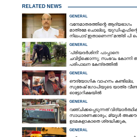
RELATED NEWS
GENERAL
വന്ദേമാതരത്തിന്റെ ആദ്യഭാഗം
മാത്രമേ ചൊല്ലൂ,​ യുഡിഎഫിന്റ
നിലപാട് ഇതാണെന്ന് മന്ത്രി പി 
കുഞ്ഞാലിക്കുട്ടി
GENERAL
'പ്രിയദർശിനി' പാപ്പാനെ
ചവിട്ടിക്കൊന്നു; സംഭവം കോന്നി
പരിപാലന കേന്ദ്രത്തിൽ
GENERAL
ഔദ്യോഗിക വാഹനം കണ്ടില്ല,
സുരേഷ് ഗോപിയുടെ യാത്ര വീണ്ട
ഓട്ടോറിക്ഷയിൽ
GENERAL
വഞ്ചിക്കപ്പെടുന്നത് വിദ്യാർത്ഥി
സാധാരണക്കാരും; മ്യൂൾ അക്കൗണ
ഉടമകളാകാതെ ശ്രദ്ധിക്കുക,
നിർദ്ദേശങ്ങളുമായി പൊലീസ്
GENERAL