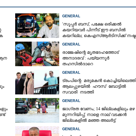
GENERAL
'സൂപ്പർ ബസ്, പക്ഷേ ഒരിക്കൽ
െ
കയറിയവർ പിന്നീട് ഈ ബസിൽ
കെ
കയറില്ല; കെഎസ്ആർടിസിക്ക് നഷ്ട
അരലക്ഷം രൂപയോളം'
GENERAL
രാജേഷിന്റെ മൃതദേഹത്തോട്
 ആന
അനാദരവ് : പയ്യന്നൂർ
തഹസിൽദാറെ
സസ്പെൻഡുചെയ്യും, നിർദ്ദേശം
GENERAL
നൽകി മന്ത്രി
ട്രംപിന്റെ മരുമകൻ കൊച്ചിയിലെത്തി
ും
ആലപ്പുഴയിൽ ഹൗസ് ബോട്ടിൽ
സവാരി നടത്തി
GENERAL
കളും
ജാഗ്രത വേണം; 14 ജില്ലകളിലും മഴ
്ട്
മുന്നറിയിപ്പ്, നാളെ നാല് വടക്കൻ
ജില്ലകളിൽ മഞ്ഞ അലർട്ട്
GENERAL