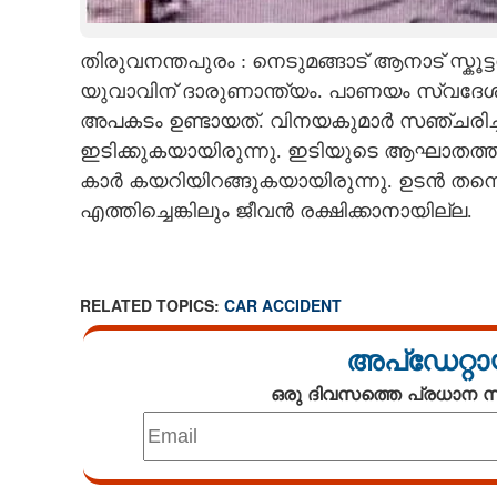
CARTOONS
തിരുവനന്തപുരം : നെടുമങ്ങാട് ആനാട് സ്കൂട
യുവാവിന് ദാരുണാന്ത്യം. പാണയം സ്വദേശി 
LITERATURE
അപകടം ഉണ്ടായത്. വിനയകുമാർ സഞ്ചരിച്ച ഇല
ഇടിക്കുകയായിരുന്നു. ഇടിയുടെ ആഘാതത്തി
ZOOM
കാർ കയറിയിറങ്ങുകയായിരുന്നു. ഉടൻ തന
എത്തിച്ചെങ്കിലും ജീവൻ രക്ഷിക്കാനായില്ല.
CONTACT US
RELATED TOPICS:
CAR ACCIDENT
അപ്ഡേറ്റാ
ഒരു ദിവസത്തെ പ്രധാന