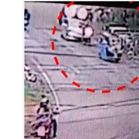
CINEMA
OPINION
PHOTOS
LIFESTYLE
SPIRITUAL
INFO+
ART
ASTRO