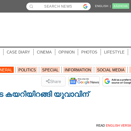
ENGLISH |
KĀZHCHA
CASE DIARY
CINEMA
OPINION
PHOTOS
LIFESTYLE
NERAL
POLITICS
SPECIAL
INFORMATION
SOCIAL MEDIA
Share
ലൂടെ കയറിയിറങ്ങി യുവാവിന്
READ
ENGLISH VERS