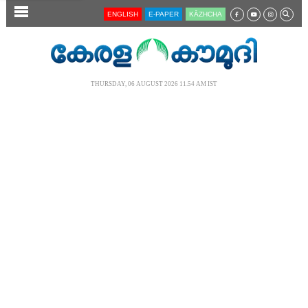
SECTIONS
ENGLISH
E-PAPER
KĀZHCHA
HOME
LATEST
THURSDAY, 06 AUGUST 2026 11.54 AM IST
AUDIO
NOTIFIED NEWS
POLL
KERALA
LOCAL
NEWS 360
CASE DIARY