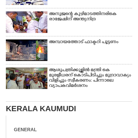
അനുജന്റെ കുഴിമാടത്തിനരികെ
രാജേഷിന് അന്ത്യനിദ്ര
അമ്പായത്തോട് ഫാക്ടറി പൂട്ടണം
ആശുപത്രിക്കുള്ളിൽ മന്ത്രി കെ
മുരളീധരന് കൊടിപിടിച്ചും മുദ്രാവാക്യം
വിളിച്ചും സ്വീകരണം: പിന്നാലെ
വ്യാപകവിമർശനം
KERALA KAUMUDI
GENERAL