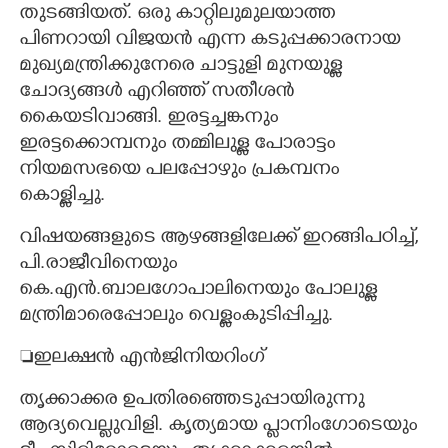
തുടങ്ങിയത്. ഒരു കാറ്റിലുമുലയാത്ത
പിണറായി വിജയൻ എന്ന കടുപ്പക്കാരനായ
മുഖ്യമന്ത്രിക്കുനേരെ ചാട്ടുളി മുനയുള്ള
ചോദ്യങ്ങൾ എറിഞ്ഞ് സതീശൻ
കൈയടിവാങ്ങി. ഇരട്ടച്ചങ്കനും
ഇരട്ടക്കൊമ്പനും തമ്മിലുള്ള പോരാട്ടം
നിയമസഭയെ പലപ്പോഴും പ്രകമ്പനം
കൊള്ളിച്ചു.
വിഷയങ്ങളുടെ ആഴങ്ങളിലേക്ക് ഇറങ്ങിപഠിച്ച്,
പി.രാജീവിനെയും
കെ.എൻ.ബാലഗോപാലിനെയും പോലുള്ള
മന്ത്രിമാരെപ്പോലും വെള്ളംകുടിപ്പിച്ചു.
ഇലക്ഷൻ എൻജിനിയറിംഗ്
തൃക്കാക്കര ഉപതിരഞ്ഞെടുപ്പായിരുന്നു
ആദ്യവെല്ലുവിളി. കൃത്യമായ പ്ളാനിംഗോടെയും