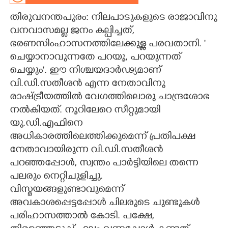
തിരുവനന്തപുരം: നിലപാടുകളുടെ രാജാവിനു
CARTOONS
വനവാസമല്ല ജനം കല്പിച്ചത്,
ഭരണസിംഹാസനത്തിലേക്കുള്ള പരവതാനി. '
LITERATURE
ചെയ്യാനാവുന്നതേ പറയൂ,​ പറയുന്നത്
ചെയ്യും". ഈ നിശ്ചയദാർഢ്യമാണ്
ZOOM
വി.ഡി.സതീശൻ എന്ന നേതാവിനു
രാഷ്ട്രീയത്തിൽ വേഗത്തിലൊരു ചാന്ദ്രശോഭ
CONTACT US
നൽകിയത്. നൂറിലേറെ സീറ്റുമായി
യു.ഡി.എഫിനെ
അധികാരത്തിലെത്തിക്കുമെന്ന് പ്രതിപക്ഷ
നേതാവായിരുന്ന വി.ഡി.സതീശൻ
പറഞ്ഞപ്പോൾ,​ സ്വന്തം പാർട്ടിയിലെ തന്നെ
പലരും നെറ്റിചുളിച്ചു.
വിസ്മയങ്ങളുണ്ടാവുമെന്ന്
അവകാശപ്പെട്ടപ്പോൾ ചിലരുടെ ചുണ്ടുകൾ
പരിഹാസത്താൽ കോടി. പക്ഷേ,