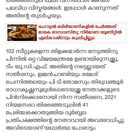
തിരഞ്ഞെടുപ്പ് ഫലം വന്നപ്പോൾ കണ്ടത്
പലവിധ വിസ്മയങ്ങൾ. ഇപ്പോൾ കാണുന്നത്
അതിന്റെ തുടർച്ചയും.
ഹോട്ടൽ ബിരിയാണികളിൽ ചേർത്തത്
മാരക രാസവസ്‌തു; നിർമാണ യൂണിറ്റിൽ
എലികാഷ്‌ടവും കുപ്പിച്ചില്ലും
102 സീറ്റുകളെന്ന തിളക്കമാർന്ന നേട്ടത്തിനു
പിന്നിൽ ഒറ്റ വിജയമന്ത്രമേ ഉണ്ടായിരുന്നുള്ളു,
ടീം യു.ഡി.എഫ്. അതിന്റെ നട്ടെല്ലായത്
സതീശനും. ഉമ്മൻചാണ്ടിയും രമേശ്
ചെന്നിത്തലയും പി.ടി.തോമസും തിരുവ‌ഞ്ചൂർ
രാധാകൃഷ്ണനുമുൾപ്പെടെയുള്ള നേതാക്കളുടെ
പിൻനിരക്കാരനായി നിന്ന സതീശനെ,​ 2021
നിയമസഭാ തിരഞ്ഞെടുപ്പിൽ 41
പേരിലേക്കൊതുങ്ങിയ ദുർബ്ബല
പ്രതിപക്ഷത്തിന്റെ നേതാവായി അവരോധിച്ചു.
അവിടെയാണ് യഥാർത്ഥ പോരാട്ടം