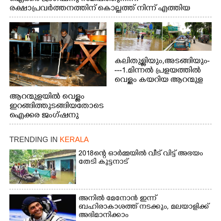
രക്ഷാപ്രവർത്തനത്തിന് കൊല്ലത്ത് നിന്ന് എത്തിയ
ബോട്ടുകൾ തിരികെക്കൊണ്ടുപോകുന്നു.
കലിതുള്ളിയും,അടങ്ങിയും-
---1.മിന്നൽ പ്രളയത്തിൽ
വെള്ളം കയറിയ ആറന്മുള
പെട്രോൾ പമ്പിന്
ആറന്മുളയിൽ വെള്ളം
സമീപത്തെ റോ‌ഡ് രണ്ടാം
ഇറങ്ങിത്തുടങ്ങിയതോടെ
തീയതിയിലെ
ഐക്കര ജംഗ്ഷനു
കാഴ്ച.2.വെള്ളം
സമീപം ആറന്മുള
ഇറങ്ങിപ്പോൾ
കിടങ്ങന്നൂർ റോഡിന്
ഇന്നലെത്തെ
TRENDING IN
KERALA
സമീപം പ്രവർത്തിക്കു
കാഴ്ച.രക്ഷാപ്രവർത്തന
ആറന്മുള തട്ടുകട കഴുകി
2018ന്റെ ഓർമ്മയിൽ വീട് വിട്ട് അഭയം
ത്തിന് ഓച്ചിറ അഴിക്കലിൽ
വൃത്തിയാക്കുന്നു.
തേടി കുട്ടനാട്
നിന്ന്എത്തിച്ച ബോട്ടും.
അനിൽ മേനോൻ ഇന്ന്
ബഹിരാകാശത്ത് നടക്കും, മലയാളിക്ക്
അഭിമാനിക്കാം