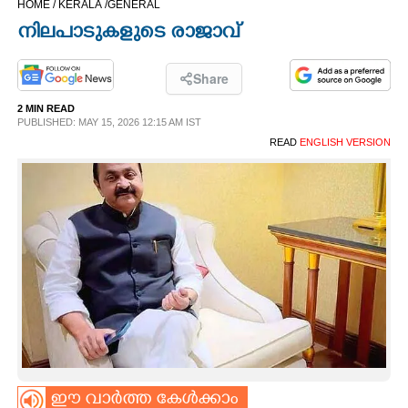
HOME /
KERALA /
GENERAL
CINEMA
നിലപാടുകളുടെ രാജാവ്
OPINION
Share
2 MIN READ
PHOTOS
PUBLISHED: MAY 15, 2026 12:15 AM IST
READ
ENGLISH VERSION
LIFESTYLE
SPIRITUAL
INFO+
ART
ASTRO
ഈ വാർത്ത കേൾക്കാം