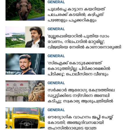
GENERAL
പുലർച്ചെ കാട്ടാന കയറിയത്
പലചരക്ക് കടയിൽ; കഴിച്ചത്
പഴങ്ങളും പച്ചക്കറികളും
GENERAL
'മുല്ലപ്പെരിയാറിൽ പുതിയ ഡാം
വേണം, നിലപാടിൽ മാറ്റമില്ല';
വിജയ്‌യെ നേരിൽ കാണാനൊരുങ്ങി
കേരള സർക്കാർ
GENERAL
'സിഐക്ക് കൊടുക്കേണ്ടത്
കൊടുത്തിട്ടില്ല; പിടിക്കാമെങ്കിൽ
പിടിക്കൂ'; പൊലീസിനെ വീണ്ടും
വെല്ലുവിളിച്ച് അർജുൻ ആയങ്കി
GENERAL
സർക്കാർ ആരോഗ്യ കേന്ദ്രത്തിലെ
ഡ്യൂട്ടിക്കിടെ നഴ്സിനെ അണലി
കടിച്ചു; സ്വകാര്യ ആശുപത്രിയിൽ
ചികിത്സയിൽ
GENERAL
ഔദ്യോഗിക വാഹനം ജപ്തി ചെയ്ത്
കോടതി; അഞ്ചുദിവസമായി
തഹസിൽദാരുടെ യാത്ര