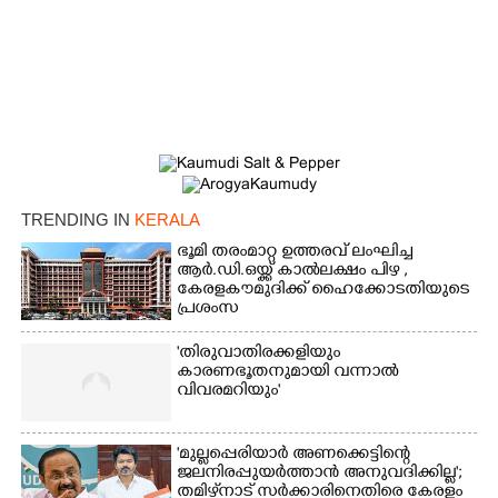
TRENDING IN
KERALA
ഭൂമി തരംമാറ്റ ഉത്തരവ് ലംഘിച്ച
ആർ.ഡി.ഒയ്ക്ക് കാൽലക്ഷം പിഴ ,​
കേരളകൗമുദിക്ക് ഹൈക്കോടതിയുടെ
പ്രശംസ
'തിരുവാതിരക്കളിയും
കാരണഭൂതനുമായി വന്നാൽ
വിവരമറിയും '
'മുല്ലപ്പെരിയാർ അണക്കെട്ടിന്റെ
ജലനിരപ്പുയർത്താൻ അനുവദിക്കില്ല';
തമിഴ്‌നാട് സർക്കാരിനെതിരെ കേരളം