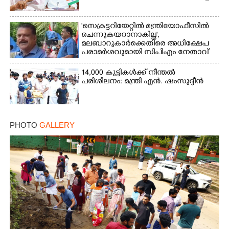
'സെക്രട്ടറിയേറ്റിൽ മന്ത്രിയോഫീസിൽ
ചെന്നുകയറാനാകില്ല',
മലബാറുകാർക്കെതിരെ അധിക്ഷേപ
പരാമർശവുമായി സിപിഎം നേതാവ്‌
14,000 കുട്ടികൾക്ക് നീന്തൽ
പരിശീലനം: മന്ത്രി എൻ. ഷംസുദ്ദീൻ
PHOTO
GALLERY