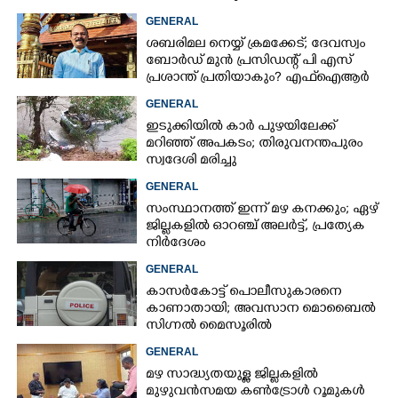
ടിപ്പർ ലോറിയിൽ
GENERAL
ശബരിമല നെയ്യ് ക്രമക്കേട്; ദേവസ്വം
ബോർഡ് മുൻ പ്രസിഡന്റ് പി എസ്
പ്രശാന്ത് പ്രതിയാകും? എഫ്ഐആർ
ഇന്ന് കോടതിയിൽ
GENERAL
ഇടുക്കിയിൽ കാർ പുഴയിലേക്ക്
മറിഞ്ഞ് അപകടം; തിരുവനന്തപുരം
സ്വദേശി മരിച്ചു
GENERAL
സംസ്ഥാനത്ത് ഇന്ന് മഴ കനക്കും; ഏഴ്
ജില്ലകളിൽ ഓറഞ്ച് അലർട്ട്, പ്രത്യേക
നിർദേശം
GENERAL
കാസർകോട്ട് പൊലീസുകാരനെ
കാണാതായി; അവസാന മൊബൈൽ
സിഗ്നൽ മൈസൂരിൽ
GENERAL
മഴ സാദ്ധ്യതയുള്ള ജില്ലകളിൽ
മുഴുവൻസമയ കൺട്രോൾ റൂമുകൾ