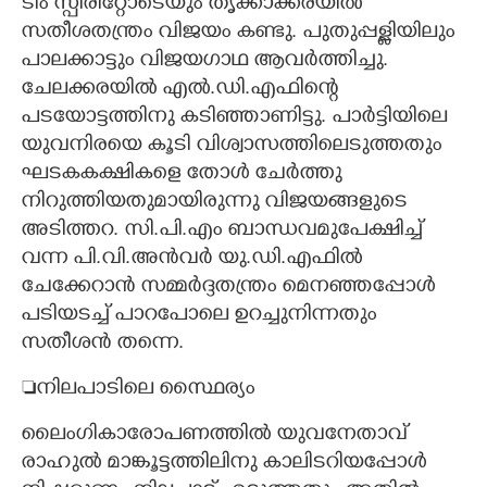
ടീം സ്പിരിറ്റോടെയും തൃക്കാക്കരയിൽ
സതീശതന്ത്രം വിജയം കണ്ടു. പുതുപ്പള്ളിയിലും
പാലക്കാട്ടും വിജയഗാഥ ആവർത്തിച്ചു.
ചേലക്കരയിൽ എൽ.ഡി.എഫിന്റെ
പടയോട്ടത്തിനു കടിഞ്ഞാണിട്ടു. പാർട്ടിയിലെ
യുവനിരയെ കൂടി വിശ്വാസത്തിലെടുത്തതും
ഘടകകക്ഷികളെ തോൾ ചേർത്തു
നിറുത്തിയതുമായിരുന്നു വിജയങ്ങളുടെ
അടിത്തറ. സി.പി.എം ബാന്ധവമുപേക്ഷിച്ച്
വന്ന പി.വി.അൻവർ യു.ഡി.എഫിൽ
ചേക്കേറാൻ സമ്മർദ്ദതന്ത്രം മെനഞ്ഞപ്പോൾ
പടിയടച്ച് പാറപോലെ ഉറച്ചുനിന്നതും
സതീശൻ തന്നെ.
നിലപാടിലെ സ്ഥൈര്യം
ലൈംഗികാരോപണത്തിൽ യുവനേതാവ്
രാഹുൽ മാങ്കൂട്ടത്തിലിനു കാലിടറിയപ്പോൾ