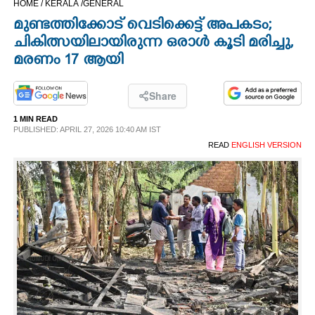
HOME /
KERALA /
GENERAL
CINEMA
മുണ്ടത്തിക്കോട് വെടിക്കെട്ട് അപകടം;
ചികിത്സയിലായിരുന്ന ഒരാൾ കൂടി മരിച്ചു,
OPINION
മരണം 17 ആയി
PHOTOS
Share
1 MIN READ
PUBLISHED: APRIL 27, 2026 10:40 AM IST
LIFESTYLE
READ
ENGLISH VERSION
SPIRITUAL
INFO+
ART
ASTRO