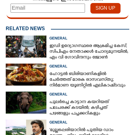
RELATED NEWS
GENERAL
ഇഡി ഉദ്യോഗസ്ഥരെ ആക്രമിച്ച കേസ്;
സിപിഎം നേതാക്കൾ ചോദ്യമുനയിൽ,
എം വി ഗോവിന്ദനും ജോൺ
ബ്രിട്ടാസിനും നോട്ടീസ്
GENERAL
ഹോട്ടൽ ബിരിയാണികളിൽ
ചേർത്തത് മാരക രാസവസ്‌തു;
നിർമാണ യൂണിറ്റിൽ എലികാഷ്‌ടവും
കുപ്പിച്ചില്ലും
GENERAL
പുലർച്ചെ കാട്ടാന കയറിയത്
പലചരക്ക് കടയിൽ; കഴിച്ചത്
പഴങ്ങളും പച്ചക്കറികളും
GENERAL
'മുല്ലപ്പെരിയാറിൽ പുതിയ ഡാം