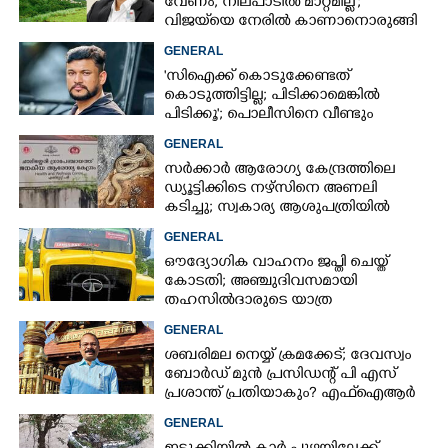
വേണം, നിലപാടിൽ മാറ്റമില്ല';
വിജയ്‌യെ നേരിൽ കാണാനൊരുങ്ങി
കേരള സർക്കാർ
GENERAL
'സിഐക്ക് കൊടുക്കേണ്ടത്
കൊടുത്തിട്ടില്ല; പിടിക്കാമെങ്കിൽ
പിടിക്കൂ'; പൊലീസിനെ വീണ്ടും
വെല്ലുവിളിച്ച് അർജുൻ ആയങ്കി
GENERAL
സർക്കാർ ആരോഗ്യ കേന്ദ്രത്തിലെ
ഡ്യൂട്ടിക്കിടെ നഴ്സിനെ അണലി
കടിച്ചു; സ്വകാര്യ ആശുപത്രിയിൽ
ചികിത്സയിൽ
GENERAL
ഔദ്യോഗിക വാഹനം ജപ്തി ചെയ്ത്
കോടതി; അഞ്ചുദിവസമായി
തഹസിൽദാരുടെ യാത്ര
ടിപ്പർ ലോറിയിൽ
GENERAL
ശബരിമല നെയ്യ് ക്രമക്കേട്; ദേവസ്വം
ബോർഡ് മുൻ പ്രസിഡന്റ് പി എസ്
പ്രശാന്ത് പ്രതിയാകും? എഫ്ഐആർ
ഇന്ന് കോടതിയിൽ
GENERAL