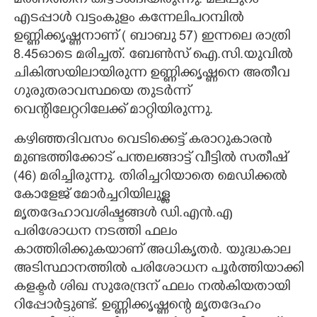
മരണത്തിന് കീഴടങ്ങിയിരുന്നു. മലപ്പുറം
എടപ്പാൾ വട്ടംകുളം കന്നേലിപറമ്പിൽ
ഉണ്ണിക്കൃഷ്ണനാണ് ( ബാബു 57) ഇന്നലെ രാത്രി
8.45ഓടെ മരിച്ചത്. ബേൺസ് ഐ.സി.യുവിൽ
ചികിത്സയിലായിരുന്ന ഉണ്ണിക്കൃഷ്ണനെ അതീവ
ഗുരുതരാവസ്ഥയെ തുടർന്ന്
വെന്റിലേറ്ററിലേക്ക് മാറ്റിയിരുന്നു.
കഴിഞ്ഞദിവസം വെടിക്കെട്ട് കരാറുകാരൻ
മുണ്ടത്തിക്കോട് പന്തലങ്ങാട്ട് വീട്ടിൽ സതീഷ്
(46) മരിച്ചിരുന്നു. തിരിച്ചറിയാതെ മെഡിക്കൽ
കോളേജ് മോർച്ചറിയിലുള്ള
മൃതദേഹാവശിഷ്ടങ്ങൾ ഡി.എൻ.എ
പരിശോധന നടത്തി ഫലം
കാത്തിരിക്കുകയാണ് അധികൃതർ. യുദ്ധകാല
അടിസ്ഥാനത്തിൽ പരിശോധന പൂർത്തിയാക്കി
കളക്ടർ ശിഖ സുരേന്ദ്രന് ഫലം നൽകിയതായി
റിപ്പോർട്ടുണ്ട്. ഉണ്ണിക്കൃഷ്ണന്റെ മൃതദേഹം