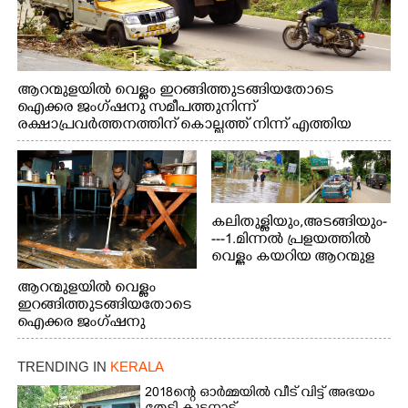
ആറന്മുളയിൽ വെള്ളം ഇറങ്ങിത്തുടങ്ങിയതോടെ
ഐക്കര ജംഗ്ഷനു സമീപത്തുനിന്ന്
രക്ഷാപ്രവർത്തനത്തിന് കൊല്ലത്ത് നിന്ന് എത്തിയ
ബോട്ടുകൾ തിരികെക്കൊണ്ടുപോകുന്നു.
കലിതുള്ളിയും,അടങ്ങിയും-
---1.മിന്നൽ പ്രളയത്തിൽ
വെള്ളം കയറിയ ആറന്മുള
പെട്രോൾ പമ്പിന്
ആറന്മുളയിൽ വെള്ളം
സമീപത്തെ റോ‌ഡ് രണ്ടാം
ഇറങ്ങിത്തുടങ്ങിയതോടെ
തീയതിയിലെ
ഐക്കര ജംഗ്ഷനു
കാഴ്ച.2.വെള്ളം
സമീപം ആറന്മുള
ഇറങ്ങിപ്പോൾ
കിടങ്ങന്നൂർ റോഡിന്
ഇന്നലെത്തെ
TRENDING IN
KERALA
സമീപം പ്രവർത്തിക്കു
കാഴ്ച.രക്ഷാപ്രവർത്തന
ആറന്മുള തട്ടുകട കഴുകി
2018ന്റെ ഓർമ്മയിൽ വീട് വിട്ട് അഭയം
ത്തിന് ഓച്ചിറ അഴിക്കലിൽ