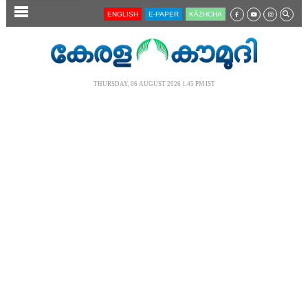
SECTIONS
ENGLISH
E-PAPER
KĀZHCHA
HOME
LATEST
THURSDAY, 06 AUGUST 2026 1.45 PM IST
AUDIO
NOTIFIED NEWS
POLL
KERALA
LOCAL
NEWS 360
CASE DIARY