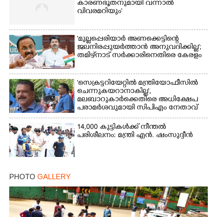
കാരണഭൂതനുമായി വന്നാൽ
വിവരമറിയും '
'മുല്ലപ്പെരിയാർ അണക്കെട്ടിന്റെ
ജലനിരപ്പുയർത്താൻ അനുവദിക്കില്ല';
തമിഴ്‌നാട് സർക്കാരിനെതിരെ കേരളം
'സെക്രട്ടറിയേറ്റിൽ മന്ത്രിയോഫീസിൽ
ചെന്നുകയറാനാകില്ല',
മലബാറുകാർക്കെതിരെ അധിക്ഷേപ
പരാമർശവുമായി സിപിഎം നേതാവ്‌
14,000 കുട്ടികൾക്ക് നീന്തൽ
പരിശീലനം: മന്ത്രി എൻ. ഷംസുദ്ദീൻ
PHOTO
GALLERY