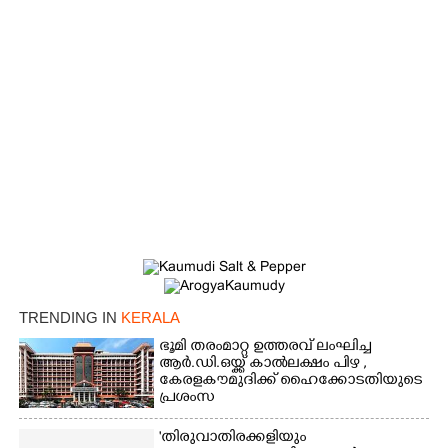
×
Share this link
Copy Link
TRENDING IN
KERALA
ഭൂമി തരംമാറ്റ ഉത്തരവ് ലംഘിച്ച
ആർ.ഡി.ഒയ്ക്ക് കാൽലക്ഷം പിഴ ,​
കേരളകൗമുദിക്ക് ഹൈക്കോടതിയുടെ
പ്രശംസ
'തിരുവാതിരക്കളിയും