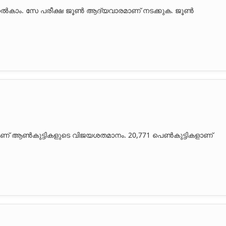
ൽകാം. സേ പരീക്ഷ ജൂൺ ആദ്യവാരമാണ് നടക്കുക. ജൂൺ
Copy Link
 പരീക്ഷാഫലം
 99.07 വിജയശതമാനം
 ആണ് ആൺകുട്ടികളുടെ വിജയശതമാനം. 20,771 പെൺകുട്ടികളാണ്