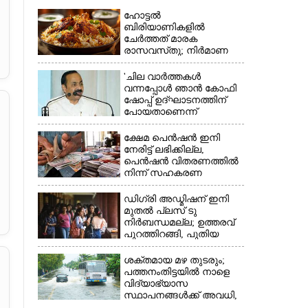
ഹോട്ടൽ
ബിരിയാണികളിൽ
ചേർത്തത് മാരക
രാസവസ്‌തു; നിർമാണ
യൂണിറ്റിൽ എലികാഷ്‌ടവും
കുപ്പിച്ചില്ലും
'ചില വാർത്തകൾ
വന്നപ്പോൾ ഞാൻ കോഫി
ഷോപ്പ് ഉദ്ഘാടനത്തിന്
പോയതാണെന്ന്
വിചാരിച്ചു, 400 കോടിയുടെ
പ്രോജക്ടാണ് അത്'
ക്ഷേമ പെൻഷൻ ഇനി
നേരിട്ട് ലഭിക്കില്ല,​
പെൻഷൻ വിതരണത്തിൽ
നിന്ന് സഹകരണ
ബാങ്കുകളെ ഒഴിവാക്കി
ഡിഗ്രി അഡ്മിഷന് ഇനി
മുതൽ പ്ലസ് ടു
നിർബന്ധമല്ല; ഉത്തരവ്
×
പുറത്തിറങ്ങി, പുതിയ
മാറ്റങ്ങൾ അറിയാം
ശക്തമായ മഴ തുടരും;
പത്തനംതിട്ടയിൽ നാളെ
വിദ്യാഭ്യാസ
സ്ഥാപനങ്ങൾക്ക് അവധി,​
ജില്ലയിൽ ഇന്ന് റെ‌ഡും