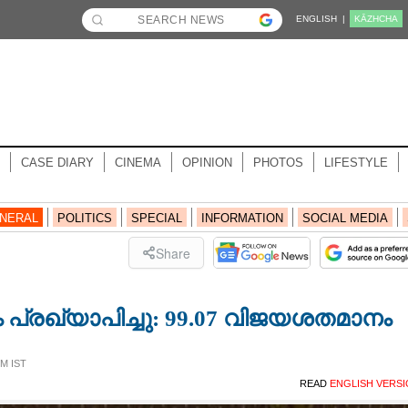
ENGLISH |
KĀZHCHA
CASE DIARY
CINEMA
OPINION
PHOTOS
LIFESTYLE
NERAL
POLITICS
SPECIAL
INFORMATION
SOCIAL MEDIA
Share
രഖ്യാപിച്ചു: 99.07 വിജയശതമാനം
PM IST
READ
ENGLISH VERS