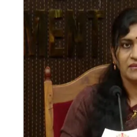
CINEMA
OPINION
PHOTOS
LIFESTYLE
SPIRITUAL
INFO+
ART
ASTRO