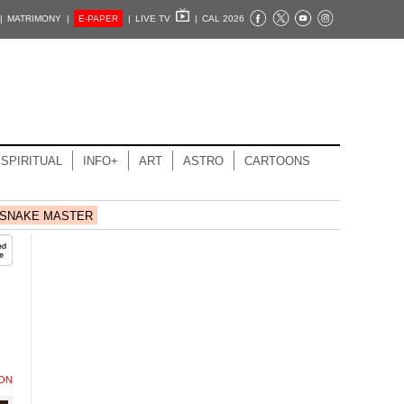
|
MATRIMONY |
E-PAPER
|
LIVE TV
|
CAL 2026
SPIRITUAL
INFO+
ART
ASTRO
CARTOONS
SNAKE MASTER
ION