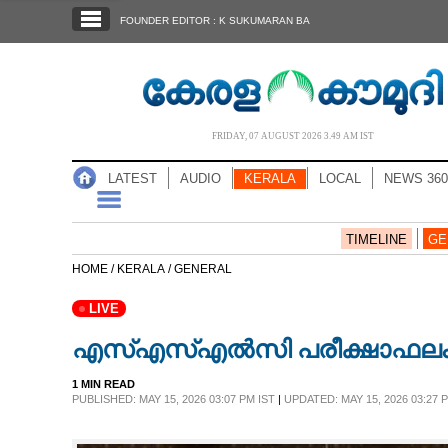
SECTIONS
FOUNDER EDITOR : K SUKUMARAN BA
HOME
LATEST
AUDIO
FRIDAY, 07 AUGUST 2026 3.49 AM IST
NOTIFIED NEWS
LATEST
AUDIO
KERALA
LOCAL
NEWS 360
POLL
KERALA
TIMELINE
GE
HOME /
KERALA /
GENERAL
LOCAL
LIVE
എസ്എസ്എൽസി പരീക്ഷാഫലം പ്
NEWS 360
1 MIN READ
PUBLISHED: MAY 15, 2026 03:07 PM IST
|
UPDATED: MAY 15, 2026 03:27 
CASE DIARY