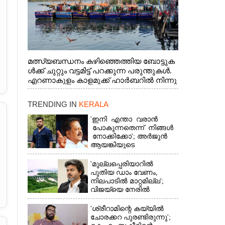
മത്സ്യബന്ധനം കഴിഞ്ഞെത്തിയ ബോട്ടുക
ൾക്ക് ചുറ്റും വട്ടമിട്ട് പറക്കുന്ന പരുന്തുകൾ.
എറണാകുളം കാളമുക്ക് ഹാർബറിൽ നിന്നു
ള്ള കാഴ്ച
TRENDING IN
KERALA
'ഇനി എന്താ വരാൻ
പോകുന്നതെന്ന് നിങ്ങൾ
നോക്കിക്കോ'; അർജുൻ
ആയങ്കിയുടെ
വെല്ലുവിളിയിൽ രമേശ്
ചെന്നിത്തല
'മുല്ലപ്പെരിയാറിൽ
പുതിയ ഡാം വേണം,
നിലപാടിൽ മാറ്റമില്ല';
വിജയ്‌യെ നേരിൽ
കാണാനൊരുങ്ങി കേരള
സർക്കാർ
'ശ്രീറാമിന്റെ കയ്യിൽ
ചോരക്കറ പുരണ്ടിരുന്നു';