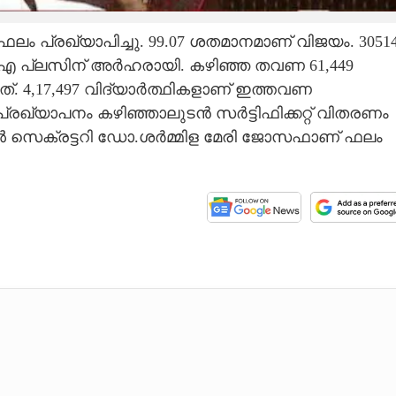
 പ്രഖ്യാപിച്ചു. 99.07 ശതമാനമാണ് വിജയം. 3051
ും എ പ്ലസിന് അർഹരായി. കഴിഞ്ഞ തവണ 61,449
ത്. 4,17,497 വിദ്യാർത്ഥികളാണ് ഇത്തവണ
്യാപനം കഴിഞ്ഞാലുടൻ സർട്ടിഫിക്കറ്റ് വിതരണം
പൽ സെക്രട്ടറി ഡോ.ശർമ്മിള മേരി ജോസഫാണ് ഫലം