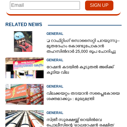
RELATED NEWS
GENERAL
 റാഫ്റ്റിംഗ് സൊസൈറ്റി പറയുന്നു--
മൃതദേഹം കൊണ്ടുപോകാൻ
തഹസിൽദാർ 25,000 രൂപ ചോദിച്ചു
GENERAL
റേഷൻ കടയിൽ കൂടുതൽ അരിക്ക്
കൂടിയ വില
GENERAL
വിലക്കയറ്റം തടയാൻ സപ്ലൈകോയെ
ശക്തമാക്കും : മുഖ്യമന്ത്രി
GENERAL
സ്ത്രീ സുരക്ഷയ്ക്ക് റെയിൽവേ
പൊലീസിന്റെ 'ഓപ്പറേഷൻ രക്ഷിത'