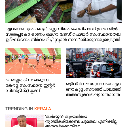
എറണാകുളം കലൂർ സ്റ്റേഡിയം ഹെലിപാഡ് ഗ്രൗണ്ടിൽ
സപ്ളൈകോ ഓണം മെഗാ ട്രേഡ് ഫെയർ സംസ്ഥാനതല
ഉദ്ഘാടനം നിർവഹിച്ച് സ്റ്റാൾ സന്ദർശിക്കുന്ന മുഖ്യമന്ത്രി
വി.ഡി. സതീശൻ. മന്ത്രി അനൂപ് ജേക്കബ് സമീപം
കൊല്ലത്ത് നടക്കുന്ന
ഒഴിവ് ദിനമായ ഇന്നലെ എറ
കേരള സംസ്ഥാന ഇന്റർ
ണാകുളം സൗത്ത് പാലത്തി
ഡിസ്ട്രിക്റ്റ് ക്ലബ്
ൽ അനുഭവപ്പെട്ട ഗതാഗത
അത്‌ലറ്റിക്
ക്കുരുക്ക്
ചാമ്പ്യൻഷിപ്പിൽ അണ്ടർ
20 ആൺകുട്ടികളുടെ 200
TRENDING IN
KERALA
മീറ്റർ ഓട്ടം ഫൈനൽ
'അർജുൻ ആയങ്കിയെ
മത്സരത്തിനിടെ സിന്തറ്റിക്
ന്യായീകരിക്കേണ്ട ചുമതല എനിക്കില്ല,
ട്രാക്കിന് കുറുകെ ഓടുന്ന
അയാൾക്കെതിരെ