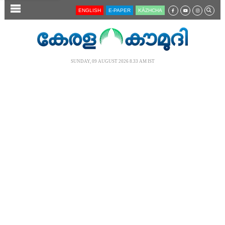
SECTIONS
ENGLISH
E-PAPER
KĀZHCHA
HOME
LATEST
SUNDAY, 09 AUGUST 2026 8.33 AM IST
AUDIO
NOTIFIED NEWS
POLL
KERALA
LOCAL
NEWS 360
CASE DIARY