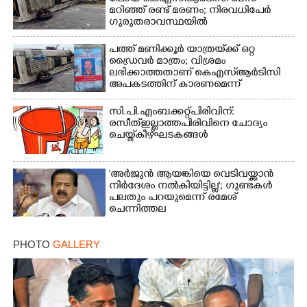
മറിഞ്ഞ് രണ്ട് മരണം; നിരവധിപേർ
ഗുരുതരാവസ്ഥയിൽ
പത്ത് മണിക്കൂർ യാത്രയ്‌ക്ക് ഒറ്റ
ഡ്രൈവർ മാത്രം; വിശ്രമം
ലഭിക്കാത്തതാണ് കെഎസ്‌ആർടിസി
അപകടത്തിന് കാരണമെന്ന്
വിമർശനം
സി.പി.എം ബക്കറ്റ് പിരിവിന്:
രസീത് ഇല്ലാത്ത പിരിവിനെ ചോദ്യം
ചെയ്ത് കീഴ്ഘടകങ്ങൾ
'അർജുൻ ആയങ്കിയെ വെടിവയ്ക്കാൻ
നിർദേശം നൽകിയിട്ടില്ല'; ഗുണ്ടകൾ
പലതും പറയുമെന്ന് രമേശ്
ചെന്നിത്തല
PHOTO
GALLERY