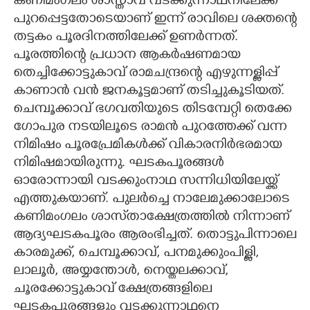
കണിമംഗലം ശാസ്താവ് വടക്കുന്നാഥനിലേക്ക്
പുറപ്പെട്ടതോടെയാണ് ഇന്ന് രാവിലെ ശക്തന്റെ
തട്ടകം പൂരദിനത്തിലേക്ക് ഉണർന്നത്.
പൂരത്തിന്റെ പ്രധാന ആകർഷണമായ
തെച്ചിക്കോട്ടുകാവ് രാമചന്ദ്രന്റെ എഴുന്നള്ളിപ്പ്
കാണാൻ വൻ ജനകൂട്ടമാണ് തടിച്ചുകൂടിയത്.
ചെമ്പൂക്കാവ് ഭഗവതിയുടെ തിടമ്പേറ്റി തെക്കേ
ഗോപുര നടയിലൂടെ രാമൻ പുറത്തേക്ക് വന്ന
നിമിഷം പൂരപ്രേമികൾക്ക് വികാരനിർഭരമായ
നിമിഷമായിരുന്നു. ഘടകപൂരങ്ങൾ
ഓരോന്നായി വടക്കുംനാഥ സന്നിധിയിലേയ്ക്ക്
എത്തുകയാണ്. പുലർച്ചെ നാലേമുക്കാലോടെ
കണിമംഗലം ശാസ്‌താക്ഷേത്രത്തിൽ നിന്നാണ്
ആദ്യഘടകപൂരം ആരംഭിച്ചത്. തൊട്ടുപിന്നാലെ
കാരമുക്ക്, ചെമ്പൂക്കാവ്, പനമുക്കുംപിള്ളി,
ലാലൂർ, അയ്യന്തോൾ, നെയ്തലക്കാവ്,
ചൂരക്കോട്ടുകാവ് ക്ഷേത്രങ്ങളിലെ
ഘടകപൂരങ്ങളും വടക്കുന്നാഥനെ