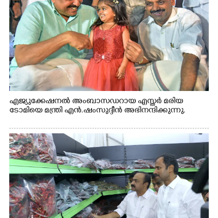
എജ്യുക്കേഷനൽ അംബാസഡറായ എസ്തർ മരിയ
ടോമിയെ മന്ത്രി എൻ.ഷംസുദ്ദീൻ അഭിനന്ദിക്കുന്നു.