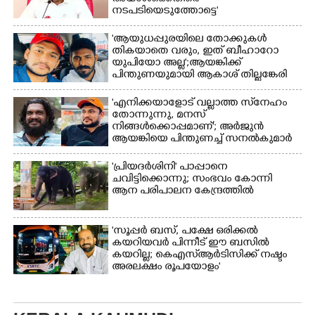
നായകൾ.
നടപടിയെടുത്തോട്ടെ'
'ആയുധപ്പുരയിലെ തോക്കുകൾ
തികയാതെ വരും, ഇത് ബീഹാറോ
യുപിയോ അല്ല';ആയങ്കിക്ക്
പിന്തുണയുമായി ആകാശ് തില്ലങ്കേരി
'എനിക്കയാളോട് വല്ലാത്ത സ്‌നേഹം
തോന്നുന്നു, മനസ്
നിങ്ങൾക്കൊപ്പമാണ്'; അർജുൻ
ആയങ്കിയെ പിന്തുണച്ച് സനൽകുമാർ
'പ്രിയദർശിനി' പാപ്പാനെ
ചവിട്ടിക്കൊന്നു; സംഭവം കോന്നി
ആന പരിപാലന കേന്ദ്രത്തിൽ
'സൂപ്പർ ബസ്, പക്ഷേ ഒരിക്കൽ
കയറിയവർ പിന്നീട് ഈ ബസിൽ
കയറില്ല; കെഎസ്ആർടിസിക്ക് നഷ്ടം
അരലക്ഷം രൂപയോളം'