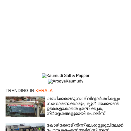
×
Share this link
Copy Link
TRENDING IN
KERALA
വഞ്ചിക്കപ്പെടുന്നത് വിദ്യാർത്ഥികളും
സാധാരണക്കാരും; മ്യൂൾ അക്കൗണ്ട്
ഉടമകളാകാതെ ശ്രദ്ധിക്കുക,
നിർദ്ദേശങ്ങളുമായി പൊലീസ്
കോഴിക്കോട് നിന്ന് ബംഗളൂരുവിലേക്ക്
പോയ കെഎസ്‌ആർടിസി ബസ്