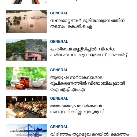
GENERAL
സ്ഥലമാറ്റങ്ങൾ ദുരിതാശ്വാസത്തിന്
തടസം :കെ.ജി.ഒ.എ
GENERAL
കുതിരാൻ മണ്ണിടിച്ചിൽ: വിദഗ്ധ
പരിശോധന ആവശ്യമെന്ന് റിപ്പോർട്ട്
GENERAL
ആയുഷ് സർവകലാശാല
രൂപീകരണത്തിൽ വിയോജിപ്പുമായി
ഐ.എച്ച്.എം.എ
GENERAL
മതേതരത്വം തകർക്കാൻ
അനുവദിക്കില്ല: മുഖ്യമന്ത്രി
GENERAL
വിഴിഞ്ഞം തുറമുഖ റെയിൽ: മൊത്തം