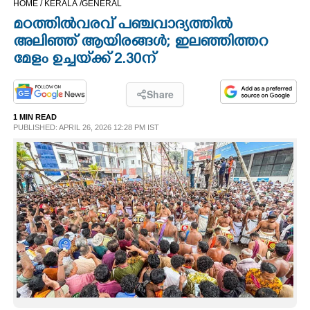
HOME /
KERALA /
GENERAL
CINEMA
മഠത്തിൽവരവ് പഞ്ചവാദ്യത്തിൽ
അലിഞ്ഞ് ആയിരങ്ങൾ; ഇലഞ്ഞിത്തറ
OPINION
മേളം ഉച്ചയ്‌ക്ക് 2.30ന്
PHOTOS
Share
1 MIN READ
PUBLISHED: APRIL 26, 2026 12:28 PM IST
LIFESTYLE
SPIRITUAL
INFO+
ART
ASTRO